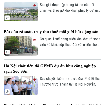
hiệu quả nguồn lực đất đai.
Sau giai đoạn tập trung tái cơ cấu tài
chính và tháo gỡ khó khăn pháp lý dự án,
Tập đoàn Novaland ghi nhận kết quả kinh
doanh tích cực khi có lãi trở lại. Doanh
nghiệp cũng tiếp tục triển khai các giải
Bắt đầu rà soát, truy thu thuế môi giới bất động sản
pháp xử lý nợ, tạo nền tảng cho quá trình
phục hồi trong thời gian tới.
Cơ quan Thuế đang triển khai đợt rà soát
việc kê khai, nộp thuế đối với nhiều nhóm
cá nhân có thu nhập cao từ nhiều nguồn,
trong đó có môi giới bất động sản.
Hà Nội chốt tiến độ GPMB dự án khu công nghiệp
sạch Sóc Sơn
Sau chuyến kiểm tra thực địa, Phó Bí thư
Thường trực Thành ủy Hà Nội Nguyễn
Trọng Đông yêu cầu toàn bộ công tác giải
phóng mặt bằng Dự án đầu tư xây dựng
hạ tầng kỹ thuật Khu Công nghiệp sạch