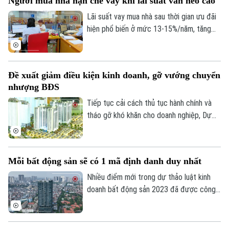
Người mua nhà hạn chế vay khi lãi suất vẫn neo cao
cho công việc và chất lượng cuộc sống.
Quan niệm về “an cư” đang dần thay đổi.
Lãi suất vay mua nhà sau thời gian ưu đãi
hiện phổ biến ở mức 13-15%/năm, tăng
đáng kể so với năm 2025. Trong bối cảnh
giá bất động sản vẫn neo cao, chi phí vốn
gia tăng đang khiến người mua thận trọng
Đề xuất giảm điều kiện kinh doanh, gỡ vướng chuyển
hơn khi sử dụng đòn bẩy tài chính.
nhượng BĐS
Chuyên mục
Tiếp tục cải cách thủ tục hành chính và
Thời sự
tháo gỡ khó khăn cho doanh nghiệp, Dự
thảo Luật Kinh doanh bất động sản (sửa
đổi) đề xuất cắt giảm nhiều điều kiện kinh
Hà Nội
Hà Nội
doanh và đơn giản hóa thủ tục chuyển
Mỗi bất động sản sẽ có 1 mã định danh duy nhất
nhượng dự án.
Chính trị
Nhịp sống Hà Nội
Thế giới
Nhiều điểm mới trong dự thảo luật kinh
Xã hội
doanh bất động sản 2023 đã được công
Người Hà Nội
Tin tức
bố để các chuyên gia, cộng đồng doanh
Kinh tế
An ninh trật tự
nghiệp và các đơn vị liên quan cùng góp ý,
Khoảnh khắc Hà Nội
Quân sự
hoàn thiện. Đáng chú ý, việc định danh bất
Tin tức