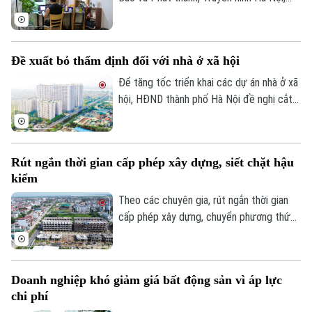
đầu tháng 8, giá thuê nhà trọ và chung cư
mini quanh nhiều trường đại học tại Hà
Nội bắt đầu tăng nhẹ.
Đề xuất bỏ thẩm định đối với nhà ở xã hội
Để tăng tốc triển khai các dự án nhà ở xã
hội, HĐND thành phố Hà Nội đề nghị cắt
bỏ hoàn toàn khâu "thẩm định và ra quyết
định miễn tiền sử dụng đất". Bởi khi dự án
được xác định là nhà ở xã hội, doanh
Rút ngắn thời gian cấp phép xây dựng, siết chặt hậu
nghiệp sẽ được tự động miễn các thủ tục
kiểm
này để làm thủ tục giao đất.
Theo các chuyên gia, rút ngắn thời gian
cấp phép xây dựng, chuyển phương thức
quản lý từ “tiền kiểm” sang “hậu kiểm” sẽ
góp phần nâng cao hiệu lực, hiệu quả quản
lý nhà nước trong lĩnh vực xây dựng.
Doanh nghiệp khó giảm giá bất động sản vì áp lực
chi phí