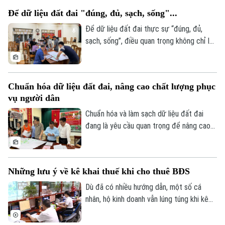
Tuy nhiên, để phát huy hiệu quả, dữ liệu
Để dữ liệu đất đai "đúng, đủ, sạch, sống"...
cần được kết nối, cập nhật và chia sẻ
Điện ảnh
đồng bộ.
Để dữ liệu đất đai thực sự “đúng, đủ,
sạch, sống”, điều quan trọng không chỉ là
Thời trang
tiến độ, mà còn là chất lượng rà soát, đối
chiếu và sự phối hợp của người dân. Hà
Âm nhạc
Nội đang bước vào giai đoạn nước rút
Chuẩn hóa dữ liệu đất đai, nâng cao chất lượng phục
của chiến dịch cao điểm 45 ngày, với mục
vụ người dân
tiêu chuẩn hóa khoảng 4,1 triệu thửa đất
và căn hộ trước ngày 25/8/2026.
Chuẩn hóa và làm sạch dữ liệu đất đai
đang là yêu cầu quan trọng để nâng cao
hiệu quả quản lý, rút ngắn thủ tục hành
chính và bảo đảm quyền lợi của người dân.
Tại xã An Khánh, chiến dịch cao điểm 45
Những lưu ý về kê khai thuế khi cho thuê BĐS
ngày đang được triển khai đồng loạt từ
từng thôn, từng khu dân cư, với sự vào
Dù đã có nhiều hướng dẫn, một số cá
cuộc của cả hệ thống chính trị và sự
nhân, hộ kinh doanh vẫn lúng túng khi kê
đồng thuận của người dân.
khai và nộp thuế đối với hoạt động cho
thuê nhà, bất động sản. Ngành Thuế mới