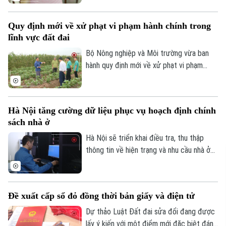
tương đương, góp phần thúc đẩy chuyển
đổi số trong quản lý đất đai.
Quy định mới về xử phạt vi phạm hành chính trong
lĩnh vực đất đai
Bộ Nông nghiệp và Môi trường vừa ban
hành quy định mới về xử phạt vi phạm
hành chính trong lĩnh vực đất đai, trong
đó tăng mạnh mức xử phạt đối với nhiều
hành vi tự ý chuyển mục đích sử dụng
Hà Nội tăng cường dữ liệu phục vụ hoạch định chính
đất.
sách nhà ở
Hà Nội sẽ triển khai điều tra, thu thập
thông tin về hiện trạng và nhu cầu nhà ở
trên toàn bộ các xã, phường giai đoạn
2026-2030. Dữ liệu thu thập sẽ là cơ sở
để đánh giá kết quả phát triển nhà ở, xây
Đề xuất cấp sổ đỏ đồng thời bản giấy và điện tử
dựng kế hoạch cho các năm tiếp theo và
hoàn thiện cơ sở dữ liệu về nhà ở, thị
Dự thảo Luật Đất đai sửa đổi đang được
trường bất động sản.
lấy ý kiến với một điểm mới đặc biệt đáng