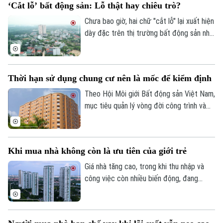
‘Cắt lỗ’ bất động sản: Lỗ thật hay chiêu trò?
Chưa bao giờ, hai chữ "cắt lỗ" lại xuất hiện
dày đặc trên thị trường bất động sản như
hiện nay. Từ phân khúc chung cư, đất nền,
nhà phố đến biệt thự nghỉ dưỡng, ở đâu
cũng xuất hiện những lời rao bán, giảm giá
Thời hạn sử dụng chung cư nên là mốc để kiểm định
sâu. Với người mua, những lời rao “cắt lỗ”
có thể là cơ hội nhưng cũng cần tỉnh táo
Theo Hội Môi giới Bất động sản Việt Nam,
để phân biệt giữa giá giảm thực và một
mục tiêu quản lý vòng đời công trình và
chiến lược bán hàng.
thúc đẩy tái thiết đô thị mà Nghị quyết
21 đặt ra là cần thiết và phù hợp với xu
hướng phát triển hiện đại nhưng cần xây
Khi mua nhà không còn là ưu tiên của giới trẻ
dựng cơ chế đủ rõ ràng để vừa bảo đảm
an toàn công trình, vừa bảo vệ quyền lợi
Giá nhà tăng cao, trong khi thu nhập và
của người sở hữu.
công việc còn nhiều biến động, đang
khiến giấc mơ sở hữu nhà ngày càng xa
với không ít người trẻ. Thay vì mua nhà,
nhiều người lựa chọn thuê, dành nguồn lực