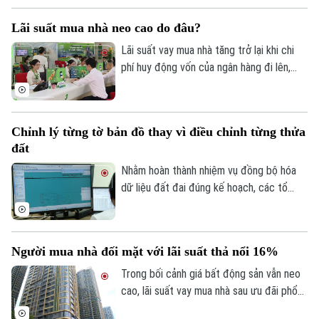
đây đã tổng hợp một số lưu ý về vấn đề
Lãi suất mua nhà neo cao do đâu?
này.
Lãi suất vay mua nhà tăng trở lại khi chi
phí huy động vốn của ngân hàng đi lên,
trong khi tín dụng bất động sản vẫn được
kiểm soát, khiến người mua nhà chịu áp
lực tài chính lớn hơn.
Chỉnh lý từng tờ bản đồ thay vì điều chỉnh từng thửa
đất
Nhằm hoàn thành nhiệm vụ đồng bộ hóa
dữ liệu đất đai đúng kế hoạch, các tổ
công tác luôn tìm các phương án để
chỉnh lý, cập nhật dữ liệu đất đai đảm bảo
theo đúng yêu cầu, trong đó, việc chỉnh lý
Người mua nhà đối mặt với lãi suất thả nổi 16%
từng tờ bản đồ thay vì chỉnh lý từng thửa
đất như trước đây đã và đang được xem
Trong bối cảnh giá bất động sản vẫn neo
là giải pháp tối ưu.
cao, lãi suất vay mua nhà sau ưu đãi phổ
biến 13-15% một năm, tăng mạnh so với
Theo dõi Hà Nội On