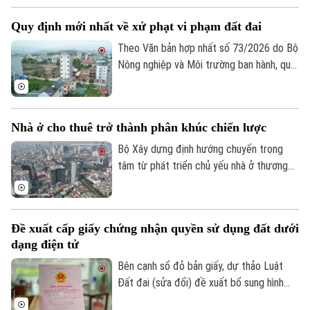
chế, phát triển hạ tầng, nhà ở và thị
Quy định mới nhất về xử phạt vi phạm đất đai
trường bất động sản, đồng thời đẩy
nhanh tiến độ các dự án trọng điểm và
Theo Văn bản hợp nhất số 73/2026 do Bộ
giải ngân vốn đầu tư công nhằm hoàn
Nông nghiệp và Môi trường ban hành, quy
thành các mục tiêu tăng trưởng của
định mới về xử phạt vi phạm hành chính
ngành.
trong lĩnh vực đất đai sẽ chính thức có
hiệu lực từ ngày 31/8/2026.
Nhà ở cho thuê trở thành phân khúc chiến lược
Bộ Xây dựng định hướng chuyển trọng
tâm từ phát triển chủ yếu nhà ở thương
mại sang phát triển đồng thời nhà ở
thương mại và nhà ở cho thuê. Trong đó,
nhà ở cho thuê được xác định là phân
Đề xuất cấp giấy chứng nhận quyền sử dụng đất dưới
khúc chiến lược, dài hạn, nhằm đáp ứng
dạng điện tử
nhu cầu của đa số người dân và góp phần
ổn định thị trường bất động sản.
Bên cạnh sổ đỏ bản giấy, dự thảo Luật
Đất đai (sửa đổi) đề xuất bổ sung hình
thức sổ đỏ điện tử có giá trị pháp lý