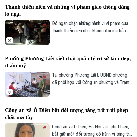
giao dịch vàng và thu thập thông tin cá
Thanh thiếu niên và những vi phạm giao thông đáng
nhân nhằm lừa đảo khách hàng.
lo ngại
Để ngăn chặn những hành vi vi phạm của
thanh thiếu niên như: không đội mũ bảo
hiểm, vượt đèn đỏ, đến những hành vi
nguy hiểm như lạng lách, đánh võng, bốc
Bản quyền thuộc về Cơ quan Báo và Phát thanh Truyền hình Hà Nội Giấy
phép số: Số 63/GP-TTDT, cấp ngày 10/05/2023
đầu xe..., lực lượng Cảnh sát giao thông
Phường Phương Liệt siết chặt quản lý cơ sở làm đẹp,
Hà Nội đang tăng cường tuần tra, kiểm
TRANG THÔNG TIN ĐIỆN TỬ
thẩm mỹ
soát và xử lý nghiêm các trường hợp vi
CỦA CƠ QUAN BÁO VÀ PHÁT THANH TRUYỀN HÌNH HÀ NỘI
phạm.
Tại phường Phương Liệt, UBND phường
đã phối hợp với Công an phường và Trạm
Số 3-5 Huỳnh Thúc Kháng-Phường Láng-Hà Nội
Y tế thành lập đoàn kiểm tra liên ngành,
Giám đốc: VŨ MINH TUẤN
tiến hành kiểm tra đột xuất nhiều cơ sở
Phó Giám đốc: Nguyễn Kim Khiêm, Nguyễn Minh Đức, Nguyễn Thành Lợi
spa, chăm sóc da và thẩm mỹ trên địa
Công an xã Ô Diên bắt đối tượng tàng trữ trái phép
bàn nhằm kịp thời phát hiện, chấn chỉnh
chất ma túy
các vi phạm, bảo đảm quyền lợi và an toàn
cho người dân.
Công an xã Ô Diên, Hà Nội vừa phát hiện,
bắt giữ một đối tượng có hành vi tàng trữ