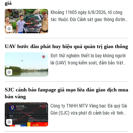
giả
giấy phép lái xe. Trong đó, đáng chú ý là
0865.116.699 (hotline)
0865.116.699
hành vi dán đề can, thay đổi biển số xe sẽ
Khoảng 11h05 ngày 6/8/2026, tổ công
bị phạt 6 triệu đồng.
tác thuộc Đội Cảnh sát giao thông đường
bộ số 1 Phòng Cảnh sát giao thông (Công
an thành phố Hà Nội) làm nhiệm vụ trên
phố Hai Bà Trưng đã phát hiện ô tô nhãn
UAV bước đầu phát huy hiệu quả quản trị giao thông
hiệu Toyota Fortuner, biển kiểm soát 17A-
080.51 đỗ xe tại vị trí có biển cấm đỗ và
Đợt thử nghiệm thiết bị bay không người
tiến hành kiểm tra theo quy định.
lái (UAV) trong kiểm soát, đảm bảo trật
tự ATGT không chỉ là một phép thử công
nghệ mà là bước chuyển dịch chiến lược
của Công an TP Hà Nội trong quản trị
SJC cảnh báo fanpage giả mạo lừa đảo giao dịch mua
không gian tầm thấp, quyết tâm xóa bỏ
bán vàng
các "điểm mù" an toàn giao thông và trật
tự đô thị.
Công ty TNHH MTV Vàng bạc Đá quý Sài
Gòn (SJC) vừa phát đi cảnh báo về tình
trạng các đối tượng lợi dụng thương hiệu
SJC để lập fanpage giả mạo, mời chào