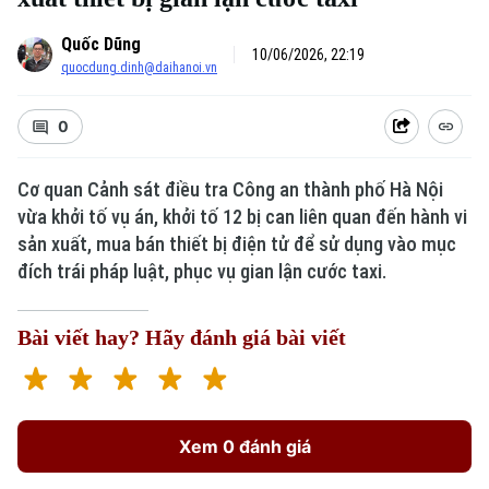
Quốc Dũng
10/06/2026, 22:19
quocdung.dinh@daihanoi.vn
0
Cơ quan Cảnh sát điều tra Công an thành phố Hà Nội
vừa khởi tố vụ án, khởi tố 12 bị can liên quan đến hành vi
Xu hướng
sản xuất, mua bán thiết bị điện tử để sử dụng vào mục
đích trái pháp luật, phục vụ gian lận cước taxi.
Bài viết hay? Hãy đánh giá bài viết
Xem 0 đánh giá