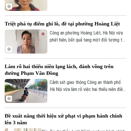
trái phép chất ma túy. Đối tượng là
Nguyễn Văn Dũng, sinh năm 1979, bị phát
hiện đang tang trữ 0,441 gam heroin tại
Triệt phá tụ điểm ghi lô, đề tại phường Hoàng Liệt
khu vực ngã ba đường Thượng Hội - Tân
Lập.
Công an phường Hoàng Liệt, Hà Nội vừa
phát hiện, bắt quả tang một đối tượng tổ
chức đánh bạc dưới hình thức ghi số lô,
đề.
Làm rõ hai thiếu niên lạng lách, đánh võng trên
đường Phạm Văn Đồng
Cảnh sát giao thông Công an thành phố
Hà Nội vừa làm rõ việc hai thiếu niên điều
khiển xe máy lạng lách, đánh võng trên
đường Phạm Văn Đồng, gây nguy hiểm
cho người tham gia giao thông.
Đề xuất nâng thời hiệu xử phạt vi phạm hành chính
lên 3 năm