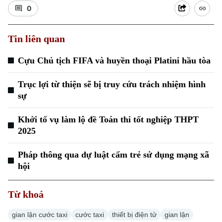
0
Tin liên quan
Cựu Chủ tịch FIFA và huyền thoại Platini hầu tòa
Trục lợi từ thiện sẽ bị truy cứu trách nhiệm hình
sự
Khởi tố vụ làm lộ đề Toán thi tốt nghiệp THPT
2025
Pháp thông qua dự luật cấm trẻ sử dụng mạng xã
Chuyên mục
hội
Thời sự
Từ khoá
Hà Nội
Hà Nội
gian lận cước taxi
cước taxi
thiết bị điện tử
gian lận