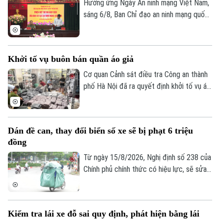
theo khoản 1, Điều 194 Bộ luật Hình sự.
Hưởng ứng Ngày An ninh mạng Việt Nam,
sáng 6/8, Ban Chỉ đạo an ninh mạng quốc
gia tổ chức Phiên họp thường kỳ theo
hình thức trực tiếp kết hợp trực tuyến
đến điểm cầu 34 tỉnh, thành phố.
Khởi tố vụ buôn bán quần áo giả
Cơ quan Cảnh sát điều tra Công an thành
phố Hà Nội đã ra quyết định khởi tố vụ án,
khởi tố bị can đối với Đinh Công Thắng
(SN 2004, trú phường Từ Sơn, tỉnh Bắc
Ninh) về tội "Xâm phạm quyền sở hữu
Dán đề can, thay đổi biển số xe sẽ bị phạt 6 triệu
công nghiệp".
đồng
Từ ngày 15/8/2026, Nghị định số 238 của
Chính phủ chính thức có hiệu lực, sẽ sửa
đổi, bổ sung một số điều về quy định xử
phạt vi phạm hành chính về trật tự, an
Liên hệ đường dây nóng (bấm để gọi)
toàn giao thông trong lĩnh vực giao thông
Tòa soạn
Tòa soạn
Kiểm tra lái xe đỗ sai quy định, phát hiện bằng lái
đường bộ như: trừ điểm, phục hồi điểm