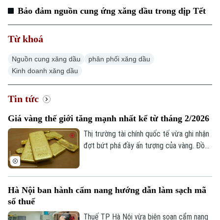
Bảo đảm nguồn cung ứng xăng dầu trong dịp Tết
Từ khoá
Nguồn cung xăng dầu
phân phối xăng dầu
Kinh doanh xăng dầu
Tin tức
Giá vàng thế giới tăng mạnh nhất kể từ tháng 2/2026
Thị trường tài chính quốc tế vừa ghi nhận
đợt bứt phá đầy ấn tượng của vàng. Đồng
USD suy yếu, lợi suất trái phiếu Kho bạc
Mỹ giảm và những tín hiệu tích cực từ
các cuộc đàm phán giữa Mỹ và Iran được
Hà Nội ban hành cẩm nang hướng dẫn làm sạch mã
cho là các yếu tố làm thay đổi tâm lý của
số thuế
giới đầu tư.
Thuế TP Hà Nội vừa biên soạn cẩm nang