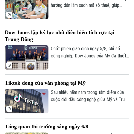
hướng dẫn làm sạch mã số thuế, giúp
người nộp thuế nhận biết trạng thái mã số
thuế, xử lý các trường hợp cần cập nhật
thông tin và hạn chế phát sinh vướng mắc
Dow Jones lập kỷ lục nhờ diễn biến tích cực tại
trong quá trình thực hiện nghĩa vụ thuế.
Trung Đông
Chốt phiên giao dịch ngày 5/8, chỉ số
công nghiệp Dow Jones của Mỹ đã thiết
lập mức cao kỷ lục mới nhờ những tín hiệu
tiến triển hướng tới hòa bình tại khu vực
Trung Đông. Diễn biến này được kỳ vọng
Tiktok đóng cửa văn phòng tại Mỹ
sẽ giải tỏa bớt áp lực lạm phát toàn cầu.
Sau nhiều năm nằm trong tâm điểm của
cuộc đối đầu công nghệ giữa Mỹ và Trung
Quốc, số phận của TikTok tại thị trường
Mỹ đã dần ngã ngũ với một cấu trúc sở
hữu hoàn toàn mới. Tuy nhiên, để duy trì
Tổng quan thị trường sáng ngày 6/8
hoạt động và đáp ứng các yêu cầu khắt