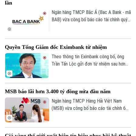
lần
trên địa bàn.
Ngân hàng TMCP Bắc Á (Bac A Bank - mã
BAB) vừa công bố báo cáo tài chính quý
II/2026 với lợi nhuận trước thuế đạt 304
tỷ đồng, gần như đi ngang so với cùng kỳ
năm trước.
Quyền Tổng Giám đốc Eximbank từ nhiệm
Theo thông tin Eximbank công bố, ông
Trần Tấn Lộc gửi đơn từ nhiệm sau hơn
một năm đảm nhiệm cương vị Quyền Tổng
giám đốc, kể từ tháng 7/2025. Sau khi
ông Lộc rời vị trí, Ban điều hành Eximbank
MSB báo lãi hơn 3.400 tỷ đồng nửa đầu năm
còn 6 thành viên.
Ngân hàng TMCP Hàng Hải Việt Nam
(MSB) vừa công bố báo cáo tài chính 6
tháng đầu năm 2026 với lợi nhuận trước
thuế đạt hơn 3.400 tỷ đồng. Tổng tài sản
của ngân hàng đạt gần 441.000 tỷ đồng,
Giá vàng thế giới xuất hiện tín hiệu phục hồi kỹ thuật