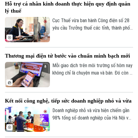
Hỗ trợ cá nhân kinh doanh thực hiện quy định quản
vốn trong bối cảnh tín dụng tăng nhanh
lý thuế
hơn huy động, thanh khoản hệ thống chịu
nhiều sức ép và nhu cầu vốn của nền kinh
Cục Thuế vừa ban hành Công điện số 28
tế tiếp tục gia tăng.
yêu cầu Trưởng thuế các tỉnh, thành phố
tập trung nguồn lực hỗ trợ hộ, cá nhân
kinh doanh thực hiện đúng các quy định
về quản lý thuế, bảo đảm người nộp thuế
Thương mại điện tử bước vào chuẩn minh bạch mới
hoàn thành đầy đủ nghĩa vụ theo quy định.
Mỗi giao dịch trên môi trường số hôm nay
không chỉ là chuyện mua và bán. Đó còn là
niềm tin của người tiêu dùng vào thông tin
sản phẩm, người bán, đơn vị vận chuyển,
phương thức thanh toán và cơ chế xử lý
Kết nối công nghệ, tiếp sức doanh nghiệp nhỏ và vừa
khi có tranh chấp. Luật Thương mại điện
tử chính thức có hiệu lực được kỳ vọng
Doanh nghiệp nhỏ và vừa hiện chiếm gần
tạo một chuẩn vận hành mới cho thị
98% tổng số doanh nghiệp của Hà Nội và
trường số: minh bạch hơn, trách nhiệm rõ
được kỳ vọng là động lực quan trọng cho
hơn và bảo vệ người tiêu dùng tốt hơn.
mục tiêu tăng trưởng hai con số. Tuy