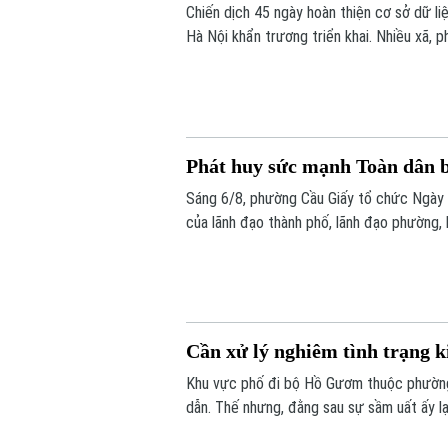
Chiến dịch 45 ngày hoàn thiện cơ sở dữ l
Hà Nội khẩn trương triển khai. Nhiều xã,
vừa nâng cao chất lượng dữ liệu. Tại phườ
nét.
Phát huy sức mạnh Toàn dân b
Sáng 6/8, phường Cầu Giấy tổ chức Ngày 
của lãnh đạo thành phố, lãnh đạo phường, 
đông đảo nhân dân trên địa bàn.
Cần xử lý nghiêm tình trạng k
Khu vực phố đi bộ Hồ Gươm thuộc phường 
dẫn. Thế nhưng, đằng sau sự sầm uất ấy lạ
công khai với giá siêu rẻ. Đáng nói hơn, 