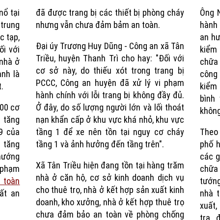
nổ tại
đã được trang bị các thiết bị phòng cháy
Ông 
Time
trung
nhưng vẫn chưa đảm bảm an toàn.
hành 
c tạp,
an hư
Đại úy Trương Huy Dũng - Công an xã Tân
i với
kiểm
Triều, huyện Thanh Trì cho hay: "Đối với
 nhà ở
chữa 
cơ sở này, do thiếu xót trong trang bị
anh là
công
PCCC, Công an huyện đã xử lý vi phạm
.
kiểm 
hành chính với lỗi trang bị không đầy đủ.
bình
000 cơ
Ở đây, do số lượng người lớn và lối thoát
không
 tăng
nạn khẩn cấp ở khu vực khá nhỏ, khu vực
9 của
tầng 1 để xe nên tồn tại nguy cơ cháy
Theo 
 tăng
tầng 1 và ảnh hưởng đến tầng trên".
phố h
 hướng
các g
Xã Tân Triều hiện đang tồn tại hàng trăm
i phạm
chữa
nhà ở căn hộ, cơ sở kinh doanh dịch vụ
 toàn
tướng
cho thuê trọ, nhà ở kết hợp sản xuất kinh
ất an
nhà t
doanh, kho xưởng, nhà ở kết hợp thuê trọ
xuất,
chưa đảm bảo an toàn về phòng chống
tra, 