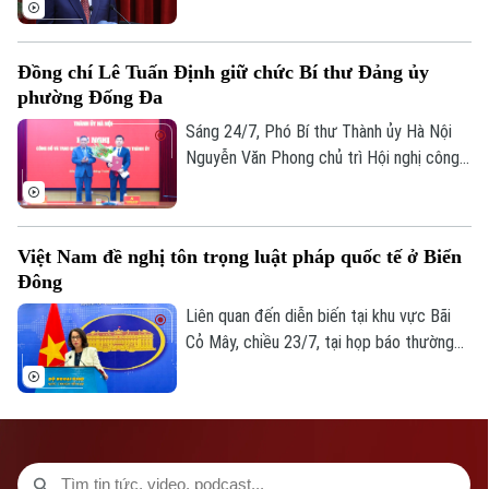
Trung ương Đảng khóa XIV đã hoàn thành
chương trình đề ra. Trung ương đã thảo
Đồng chí Lê Tuấn Định giữ chức Bí thư Đảng ủy
luận kỹ lưỡng các nội dung, đồng thời
phường Đống Đa
thống nhất cao nhiều chủ trương, quyết
sách lớn về xây dựng Đảng, hệ thống
Sáng 24/7, Phó Bí thư Thành ủy Hà Nội
chính trị, phát triển và bảo vệ đất nước.
Nguyễn Văn Phong chủ trì Hội nghị công
bố quyết định về công tác cán bộ tại
phường Đống Đa. Theo Quyết định của
Ban Thường vụ Thành uỷ, đồng chí Lê
Việt Nam đề nghị tôn trọng luật pháp quốc tế ở Biển
Tuấn Định thôi giữ chức Phó Bí thư Đảng
Đông
ủy phường Ô Chợ Dừa, nhiệm kỳ 2025-
2030 để điều động, chỉ định tham gia Ban
Liên quan đến diễn biến tại khu vực Bãi
Chấp hành, Ban Thường vụ giữ chức Bí
Cỏ Mây, chiều 23/7, tại họp báo thường
thư Đảng ủy phường Đống Đa, nhiệm kỳ
kỳ Bộ Ngoại giao, Người Phát ngôn Bộ
2025-2030.
Ngoại giao Phạm Thu Hằng đã nêu quan
điểm của Việt Nam.