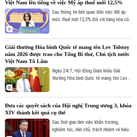
Việt Nam lên tiếng về việc Mỹ áp thuế mới 12,5%
hương tưởng niệm các Anh hùng liệt sĩ tại
Đài tưởng niệm các Anh hùng liệt sĩ
Sau thông tin liên quan đến việc Mỹ áp
(đường Bắc Sơn) và vào Lăng viếng Chủ
mức thuế mới 12,5% đối với hàng hóa của
tịch Hồ Chí Minh.
tất cả nền kinh tế “bị điều tra” theo Mục
301, Bộ Ngoại giao cho biết điều này
chưa phản ánh đầy đủ nỗ lực của Việt
Giải thưởng Hòa bình Quốc tế mang tên Lev Tolstoy
Nam trong phòng ngừa, giảm thiểu lao
năm 2026 được trao cho Tổng Bí thư, Chủ tịch nước
động cưỡng bức.
Việt Nam Tô Lâm
Ngày 24/7, Hội đồng Giám khảo Giải
thưởng Hòa bình Quốc tế mang tên Lev
N. Tolstoy đã họp, bỏ phiếu nhất trí trao
giải năm 2026 cho Tổng Bí thư Ban Chấp
hành Trung ương Đảng Cộng sản Việt
Đưa các quyết sách của Hội nghị Trung ương 3, khóa
Nam, Chủ tịch nước Cộng hòa xã hội chủ
XIV thành kết quả cụ thể
nghĩa Việt Nam Tô Lâm.
Sau thời gian làm việc khẩn trương,
nghiêm túc, dân chủ, trách nhiệm và hiệu
quả, Hội nghị lần thứ 3 Ban Chấp hành