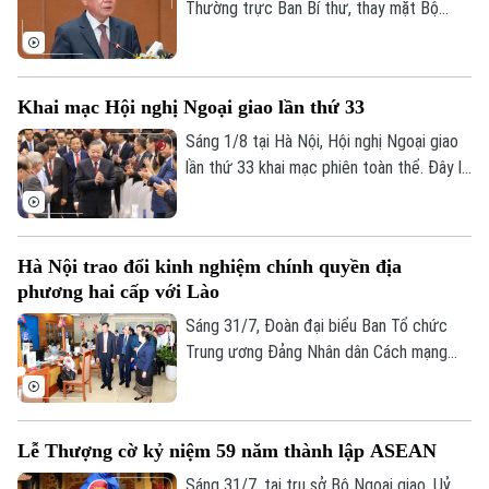
Thường trực Ban Bí thư, thay mặt Bộ
Chính trị đã ký ban hành Quyết định số
209 về việc đổi tên Ban Tuyên giáo và
Dân vận Trung ương thành Ban Tuyên giáo
Khai mạc Hội nghị Ngoại giao lần thứ 33
Trung ương. Quyết định có hiệu lực từ
ngày 1/8/2026.
Sáng 1/8 tại Hà Nội, Hội nghị Ngoại giao
lần thứ 33 khai mạc phiên toàn thể. Đây là
sự kiện có ý nghĩa quan trọng của ngành
ngoại giao, diễn ra trong bối cảnh đất
nước bước vào kỷ nguyên phát triển mới
Hà Nội trao đổi kinh nghiệm chính quyền địa
với những yêu cầu ngày càng cao đối với
phương hai cấp với Lào
công tác đối ngoại và hội nhập quốc tế.
Tổng Bí thư, Chủ tịch nước Tô Lâm tham
Sáng 31/7, Đoàn đại biểu Ban Tổ chức
dự và phát biểu chỉ đạo tại Hội nghị.
Trung ương Đảng Nhân dân Cách mạng
Lào do Ủy viên Bộ Chính trị, Bí thư Trung
ương Đảng, Trưởng Ban Tổ chức Trung
ương Đảng Nhân dân Cách mạng Lào
Liên hệ đường dây nóng (bấm để gọi)
Lễ Thượng cờ kỷ niệm 59 năm thành lập ASEAN
Sisay Leudetmounsone làm Trưởng đoàn
Tòa soạn
Tòa soạn
đã tới thăm và làm việc, tìm hiểu thực tế
Sáng 31/7, tại trụ sở Bộ Ngoại giao, Uỷ