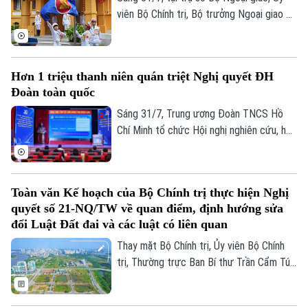
0865.116.699 (hotline)
0865.116.699
vận hành mô hình chính quyền địa phương
viên Bộ Chính trị, Bộ trưởng Ngoại giao Lê
hai cấp tại Thủ đô Hà Nội.
Hoài Trung đã chủ trì Lễ Thượng cờ
ASEAN nhân kỷ niệm 31 năm Việt Nam gia
nhập ASEAN và 59 năm Ngày thành lập
Hơn 1 triệu thanh niên quán triệt Nghị quyết ĐH
Hiệp hội các quốc gia Đông Nam Á.
Đoàn toàn quốc
Sáng 31/7, Trung ương Đoàn TNCS Hồ
Chí Minh tổ chức Hội nghị nghiên cứu, học
tập, quán triệt Nghị quyết Đại hội Đoàn
toàn quốc lần thứ XIII, nhiệm kỳ 2026–
2031. Hội nghị được tổ chức theo hình
Toàn văn Kế hoạch của Bộ Chính trị thực hiện Nghị
thức trực tiếp kết hợp trực tuyến, với
quyết số 21-NQ/TW về quan điểm, định hướng sửa
điểm cầu trung tâm tại Học viện Thanh
đổi Luật Đất đai và các luật có liên quan
thiếu niên Việt Nam.
Thay mặt Bộ Chính trị, Ủy viên Bộ Chính
trị, Thường trực Ban Bí thư Trần Cẩm Tú
đã ký ban hành Kế hoạch của Bộ Chính trị
thực hiện Nghị quyết số 21-NQ/TW, ngày