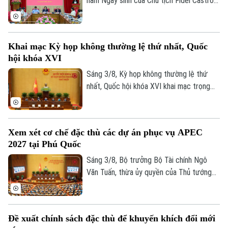
năm Ngày sinh của Chủ tịch Fidel Castro
Ruz (13/08/1926 - 13/08/2026), Học
viện Chính trị quốc gia Hồ Chí Minh trang
trọng tổ chức Hội thảo khoa học cấp Bộ
Khai mạc Kỳ họp không thường lệ thứ nhất, Quốc
với chủ đề “Đồng chí Fidel Castro - Lãnh
Theo dõi Hà Nội On
hội khóa XVI
tụ vĩ đại của cách mạng Cuba, chiến sĩ
quốc tế kiên cường, người bạn lớn của
Sáng 3/8, Kỳ họp không thường lệ thứ
nhân dân Việt Nam”.
nhất, Quốc hội khóa XVI khai mạc trọng
thể tại Hội trường Diên Hồng, Nhà Quốc
hội, Thủ đô Hà Nội dưới sự chủ trì của
Chủ tịch Quốc hội Trần Thanh Mẫn. Kỳ họp
Xem xét cơ chế đặc thù các dự án phục vụ APEC
sẽ diễn ra trong khoảng 17 ngày, từ ngày
2027 tại Phú Quốc
3-24/8/2026 (không kể ngày nghỉ).
Sáng 3/8, Bộ trưởng Bộ Tài chính Ngô
Văn Tuấn, thừa ủy quyền của Thủ tướng
Chính phủ trình bày Tờ trình về dự thảo
Nghị quyết của Quốc hội quy định cơ chế,
chính sách đặc thù để tháo gỡ khó khăn,
Đề xuất chính sách đặc thù để khuyến khích đổi mới
vướng mắc trong việc thực hiện các dự