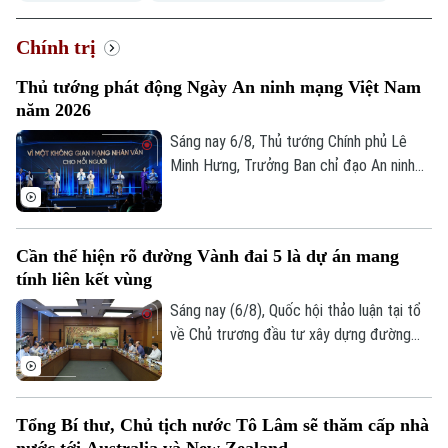
Chính trị
Thủ tướng phát động Ngày An ninh mạng Việt Nam
năm 2026
Sáng nay 6/8, Thủ tướng Chính phủ Lê
Minh Hưng, Trưởng Ban chỉ đạo An ninh
mạng quốc gia, đã dự lễ kỷ niệm Ngày An
ninh mạng Việt Nam (6/8/2024 –
6/8/2026). Chương trình nằm trong khuôn
Cần thể hiện rõ đường Vành đai 5 là dự án mang
khổ chuỗi hoạt động do Ban Chỉ đạo An
tính liên kết vùng
ninh mạng quốc gia phối hợp với Bộ Công
an tổ chức với chủ đề “Vì một không gian
Sáng nay (6/8), Quốc hội thảo luận tại tổ
mạng nhân văn cho mỗi người”.
về Chủ trương đầu tư xây dựng đường
Vành đai 5 – Vùng Thủ đô Hà Nội. Cơ bản
đồng tình với chủ trương đầu tư dự án,
các đại biểu góp ý: ban soạn thảo cần thể
Tổng Bí thư, Chủ tịch nước Tô Lâm sẽ thăm cấp nhà
hiện rõ hơn, đây là dự án mang tính liên
nước tới Australia và New Zealand