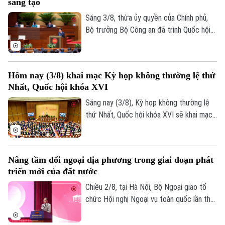
sáng tạo
án, công trình phục vụ Hội nghị cấp cao
APEC 2027 tại Đặc khu Phú Quốc, tỉnh An
Sáng 3/8, thừa ủy quyền của Chính phủ,
Giang.
Bộ trưởng Bộ Công an đã trình Quốc hội
tóm tắt dự thảo Nghị quyết của Quốc hội
về cơ chế, chính sách đặc thù để xử lý vi
phạm pháp luật liên quan đến kinh tế Nhà
Hôm nay (3/8) khai mạc Kỳ họp không thường lệ thứ
nước, kinh tế tư nhân và ứng dụng khoa
Nhất, Quốc hội khóa XVI
học, công nghệ, đổi mới sáng tạo, chuyển
đổi số.
Sáng nay (3/8), Kỳ họp không thường lệ
thứ Nhất, Quốc hội khóa XVI sẽ khai mạc
tại Nhà Quốc hội, dự kiến xem xét, quyết
định nhiều nội dung quan trọng về công
tác lập pháp, cơ chế, chính sách và nhân
Nâng tầm đối ngoại địa phương trong giai đoạn phát
sự thuộc thẩm quyền.
triển mới của đất nước
Chiều 2/8, tại Hà Nội, Bộ Ngoại giao tổ
chức Hội nghị Ngoại vụ toàn quốc lần thứ
22 với chủ đề: "Nâng tầm công tác đối
ngoại địa phương, huy động hiệu quả các