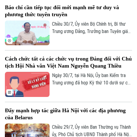
28/7/2026 của Ban Chấp hành Trung
Báo chí cần tiếp tục đổi mới mạnh mẽ tư duy và
ương Đảng khóa XIV về quan điểm, định
phương thức tuyên truyền
hướng sửa đổi Luật Đất đai và các luật
có liên quan (Kế hoạch số 07-KH/TW,
Chiều 30/7, Ủy viên Bộ Chính trị, Bí thư
ngày 28/7/2026).
Trung ương Đảng, Trưởng ban Tuyên giáo
và Dân vận Trung ương Trịnh Văn Quyết
chủ trì buổi làm việc với các cơ quan báo
chí về trọng tâm công tác thông tin,
Cách chức tất cả các chức vụ trong Đảng đối với Chủ
truyền thông. Bí thư Trung ương Đảng,
tịch Hội Nhà văn Việt Nam Nguyễn Quang Thiều
Phó Thủ tướng Chính phủ Phạm Thị Thanh
Trà tham dự.
Ngày 30/7, tại Hà Nội, Ủy ban Kiểm tra
Trung ương đã họp Kỳ thứ 10 dưới sự chủ
trì của Ủy viên Bộ Chính trị, Bí thư Trung
ương Đảng, Chủ nhiệm Ủy ban Kiểm tra
Trung ương Trần Sỹ Thanh.
Đẩy mạnh hợp tác giữa Hà Nội với các địa phương
của Belarus
Chiều 29/7, Ủy viên Ban Thường vụ Thành
ủy, Phó Chủ tịch UBND Thành phố Hà Nội