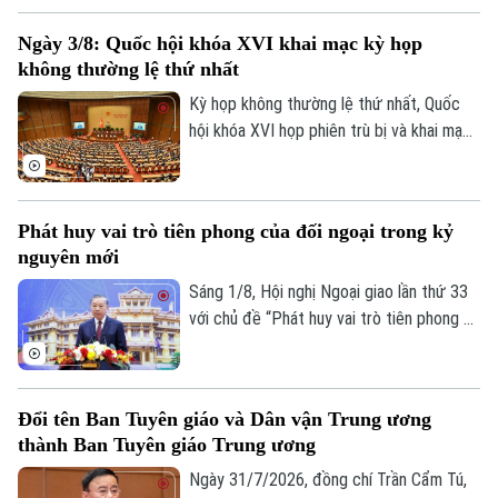
nguồn lực quốc tế phục vụ phát triển." Ủy
Ngày 3/8: Quốc hội khóa XVI khai mạc kỳ họp
viên Bộ Chính trị, Bộ trưởng Bộ Ngoại
không thường lệ thứ nhất
giao Lê Hoài Trung chủ trì hội nghị. Tham
dự về phía lãnh đạo thành phố Hà Nội có
Kỳ họp không thường lệ thứ nhất, Quốc
Ủy viên Ban Thường vụ Thành ủy, Phó Chủ
hội khóa XVI họp phiên trù bị và khai mạc
tịch UBND thành phố Đỗ Anh Tuấn.
sáng 3/8, dự kiến bế mạc ngày 24/8 (dự
phòng ngày 25/8/2026).
Phát huy vai trò tiên phong của đối ngoại trong kỷ
nguyên mới
Sáng 1/8, Hội nghị Ngoại giao lần thứ 33
với chủ đề “Phát huy vai trò tiên phong và
thực hiện nhiệm vụ trọng yếu, thường
xuyên của đối ngoại Việt Nam trong kỷ
nguyên mới” chính thức khai mạc.Tổng Bí
Đổi tên Ban Tuyên giáo và Dân vận Trung ương
thư, Chủ tịch nước Tô Lâm đến dự và
thành Ban Tuyên giáo Trung ương
phát biểu chỉ đạo Hội nghị.
Ngày 31/7/2026, đồng chí Trần Cẩm Tú,