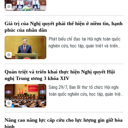
Đỗ Anh Tuấn đã tiếp Đại biện lâm thời Đại
sứ quán Belarus tại Việt Nam Oleg Shloma
nhằm trao đổi các định hướng tăng cường
Giá trị của Nghị quyết phải thể hiện ở niềm tin, hạnh
hợp tác giữa Hà Nội và các địa phương
phúc của nhân dân
của Belarus.
Phát biểu chỉ đạo tại Hội nghị toàn quốc
nghiên cứu, học tập, quán triệt và triển
khai thực hiện Nghị quyết Hội nghị lần thứ
ba Ban Chấp hành TW Đảng khóa XIV,
Tổng Bí thư, Chủ tịch nước Tô Lâm yêu
Quán triệt và triển khai thực hiện Nghị quyết Hội
cầu toàn Đảng, toàn hệ thống chính trị
nghị Trung ương 3 khóa XIV
khẩn trương chuyển các quyết sách của
Trung ương thành chương trình, nhiệm vụ,
Sáng 29/7, Ban Bí thư tổ chức Hội nghị
sản phẩm và kết quả cụ thể.
toàn quốc nghiên cứu, học tập, quán triệt
và triển khai thực hiện Nghị quyết Hội
nghị lần thứ ba Ban Chấp hành Trung ương
Đảng khóa XIV. Tổng Bí thư, Chủ tịch
Nâng cao năng lực cấp cứu cho lực lượng gìn giữ hòa
nước Tô Lâm dự và phát biểu chỉ đạo.
bình