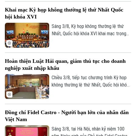
chống phổ biến vũ khí hủy diệt hàng loạt
Khai mạc Kỳ họp không thường lệ thứ Nhất Quốc
và Dự án Luật sửa đổi, bổ sung một số
hội khóa XVI
điều của 9 luật về quân sự, quốc phòng.
Sáng 3/8, Kỳ họp không thường lệ thứ
Nhất, Quốc hội khóa XVI khai mạc trọng
thể tại Hội trường Diên Hồng, Nhà Quốc
hội, Thủ đô Hà Nội dưới sự chủ trì của
Chủ tịch Quốc hội Trần Thanh Mẫn. Tham
Hoàn thiện Luật Hải quan, giảm thủ tục cho doanh
dự phiên khai mạc có Tổng Bí thư, Chủ
nghiệp xuất nhập khẩu
tịch nước Tô Lâm, Thủ tướng Chính phủ
Lê Minh Hưng, Thường trực Ban Bí thư
Chiều 3/8, tiếp tục chương trình Kỳ họp
Trần Cẩm Tú, Chủ tịch Ủy ban Trung ương
không thường lệ thứ Nhất, Quốc hội khóa
MTTQ Việt Nam Bùi Thị Minh Hoài.
XVI, các đại biểu Quốc hội đã thảo luận
tại tổ về Dự án Luật sửa đổi, bổ sung một
số điều của Luật Hải quan.
Đồng chí Fidel Castro - Người bạn lớn của nhân dân
Việt Nam
Sáng 3/8, tại Hà Nội, nhân kỷ niệm 100