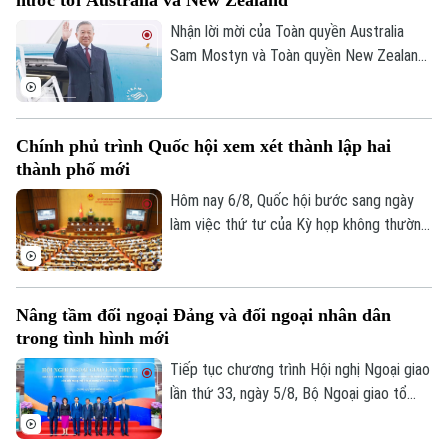
kết vùng cao. Điều này sẽ giúp công tác
điều phối dự án được rõ ràng hơn.
Nhận lời mời của Toàn quyền Australia
Sam Mostyn và Toàn quyền New Zealand
Cindy Kiro, Tổng Bí thư Ban Chấp hành
Trung ương Đảng Cộng sản Việt Nam, Chủ
tịch nước Cộng hòa xã hội chủ nghĩa Việt
Chính phủ trình Quốc hội xem xét thành lập hai
Nam Tô Lâm cùng đoàn đại biểu cấp cao
thành phố mới
Việt Nam sẽ thăm cấp Nhà nước tới
Australia và New Zealand từ ngày 9 đến
Hôm nay 6/8, Quốc hội bước sang ngày
ngày 14/8/2026.
làm việc thứ tư của Kỳ họp không thường
lệ thứ Nhất. Các đại biểu nghe trình bày
các tờ trình, báo cáo thẩm tra và cho ý
kiến đối với nhiều nội dung quan trọng,
Nâng tầm đối ngoại Đảng và đối ngoại nhân dân
trong đó có việc thành lập thành phố
trong tình hình mới
Quảng Ninh và thành phố Bắc Ninh.
Tiếp tục chương trình Hội nghị Ngoại giao
lần thứ 33, ngày 5/8, Bộ Ngoại giao tổ
chức phiên họp toàn thể về đối ngoại
Đảng và đối ngoại nhân dân với sự tham