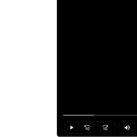
Loaded
:
10.93%
Play
Mut