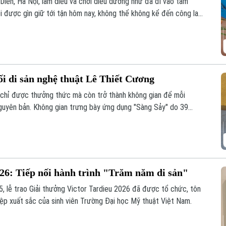
 Diên, Hà Nội, làm diều và chơi diều dường như đã đi vào tâm
i được gìn giữ tới tận hôm nay, không thể không kể đến công lao
- người đã nâng niu cánh diều và đưa nghệ thuật chơi diều của
nối di sản nghệ thuật Lê Thiết Cương
g chỉ được thưởng thức mà còn trở thành không gian để mỗi
ị nguyên bản. Không gian trưng bày ứng dụng "Sàng Sảy" do 39
nh như thế, nơi những tác phẩm của cố họa sĩ Lê Thiết Cương
thế hệ trẻ.
026: Tiếp nối hành trình "Trăm năm di sản"
5, lễ trao Giải thưởng Victor Tardieu 2026 đã được tổ chức, tôn
iệp xuất sắc của sinh viên Trường Đại học Mỹ thuật Việt Nam.