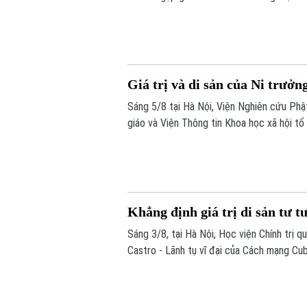
– Hồ Xuân Hương ngoại truyện hứa hẹn ma
học, sân khấu và âm nhạc cùng hòa quyện.
Giá trị và di sản của Ni trưở
Sáng 5/8 tại Hà Nội, Viện Nghiên cứu Phậ
giáo và Viện Thông tin Khoa học xã hội tổ
Cuộc đời, đóng góp và vai trò trong Phật
Khẳng định giá trị di sản tư t
Sáng 3/8, tại Hà Nội, Học viện Chính trị 
Castro - Lãnh tụ vĩ đại của Cách mạng Cub
Nam”.