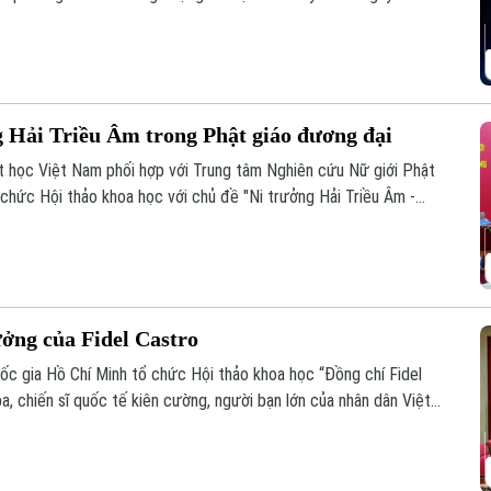
ng đến cho khán giả một trải nghiệm nghệ thuật mới mẻ, nơi văn
ng Hải Triều Âm trong Phật giáo đương đại
t học Việt Nam phối hợp với Trung tâm Nghiên cứu Nữ giới Phật
 chức Hội thảo khoa học với chủ đề "Ni trưởng Hải Triều Âm -
 giáo Việt Nam đương đại".
ưởng của Fidel Castro
quốc gia Hồ Chí Minh tổ chức Hội thảo khoa học “Đồng chí Fidel
a, chiến sĩ quốc tế kiên cường, người bạn lớn của nhân dân Việt