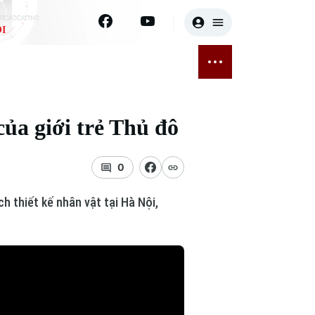
I
E
THỂ THAO
GIẢI TRÍ
ĐÃ PHÁT SÓNG
Bóng đá
Tin tức
ủa giới trẻ Thủ đô
ỡng
Quần vợt
Sao
sức khỏe
Golf
Điện ảnh
0
Thời trang
h thiết kế nhân vật tại Hà Nội,
Âm nhạc