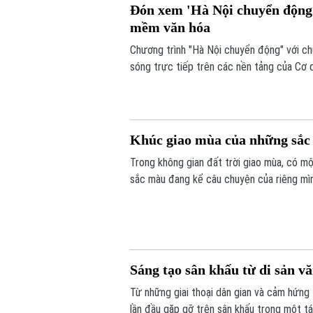
Đón xem 'Hà Nội chuyển động'
mềm văn hóa
Chương trình "Hà Nội chuyển động" với c
sóng trực tiếp trên các nền tảng của Cơ 
6/8.
Khúc giao mùa của những sắ
Trong không gian đất trời giao mùa, có mộ
sắc màu đang kể câu chuyện của riêng mình
vui tươi. Triển lãm "Những lớp thân quen" 
Sáng tạo sân khấu từ di sản v
Từ những giai thoại dân gian và cảm hứng
lần đầu gặp gỡ trên sân khấu trong một t