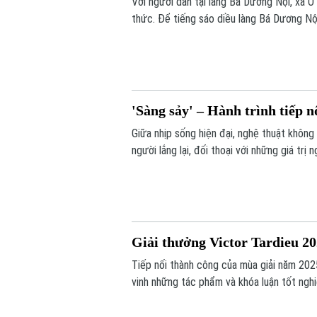
Với người dân tại làng Bá Dương Nội, xã Ô
thức. Để tiếng sáo diều làng Bá Dương Nộ
của Nghệ nhân nhân dân Nguyễn Hữu Kiêm 
Việt Nam tới bạn bè quốc tế.
'Sàng sảy' – Hành trình tiếp 
Giữa nhịp sống hiện đại, nghệ thuật khôn
người lắng lại, đối thoại với những giá tr
Concept thực hiện mang đến một hành trì
được tiếp nối bằng góc nhìn sáng tạo của 
Giải thưởng Victor Tardieu 2
Tiếp nối thành công của mùa giải năm 202
vinh những tác phẩm và khóa luận tốt ngh