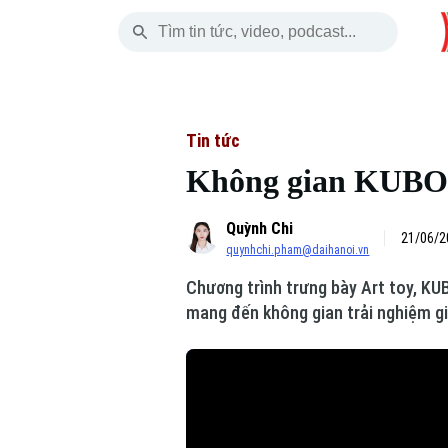
Thứ Sáu
THỜI SỰ
HÀ NỘI
THẾ GIỚI
07 Tháng 08, 2026
Hà Nội
Nhịp sống Hà Nộ
Tin tức
Tin tức
Không gian KUBO Lo
Chính trị
Người Hà Nội
Quân s
Quỳnh Chi
Xã hội
Khoảnh khắc Hà 
Hồ sơ
21/06/2
quynhchi.pham@daihanoi.vn
An ninh trật tự
Ẩm thực
Người V
Chương trình trưng bày Art toy, KUB
mang đến không gian trải nghiệm g
Công nghệ
Skip Ad