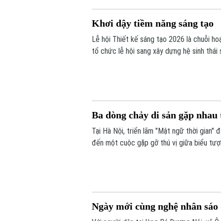
Khơi dậy tiềm năng sáng tạo
Lễ hội Thiết kế sáng tạo 2026 là chuỗi h
tổ chức lễ hội sang xây dựng hệ sinh thái
đến các trải nghiệm đa giác quan và kết n
Ba dòng chảy di sản gặp nhau 
Tại Hà Nội, triển lãm "Mật ngữ thời gian
đến một cuộc gặp gỡ thú vị giữa biểu tượ
thuật Việt Nam là sơn mài và giấy dó.
Ngày mới cùng nghệ nhân sáo 