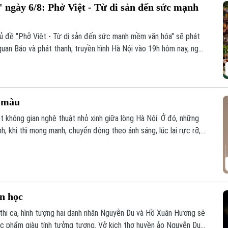
 ngày 6/8: Phở Việt - Từ di sản đến sức mạnh
hủ đề "Phở Việt - Từ di sản đến sức mạnh mềm văn hóa" sẽ phát
quan Báo và phát thanh, truyền hình Hà Nội vào 19h hôm nay, ngày
c màu
t không gian nghệ thuật nhỏ xinh giữa lòng Hà Nội. Ở đó, những
, khi thì mong manh, chuyển động theo ánh sáng, lúc lại rực rỡ,
vì thế trở thành một khúc giao mùa của hội họa.
ăn học
 thi ca, hình tượng hai danh nhân Nguyễn Du và Hồ Xuân Hương sẽ
ác phẩm giàu tính tưởng tượng. Vở kịch thơ huyền ảo Nguyễn Du