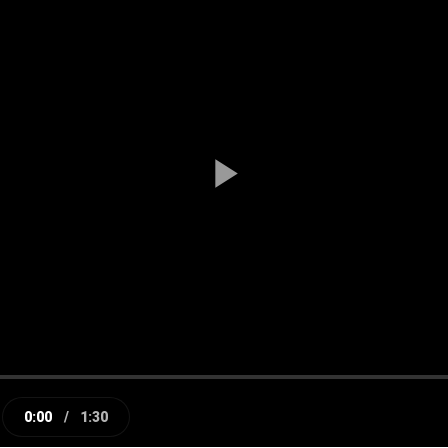
Play
Video
0:00
/
1:30
e
Current
Duration