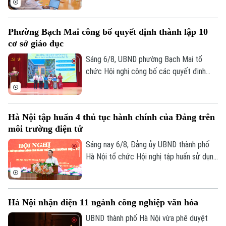
quan Phát triển Pháp (AFD) tại Việt Nam,
ông Julien Seillan, trao đổi về các dự án
Phường Bạch Mai công bố quyết định thành lập 10
đang triển khai và định hướng mở rộng
cơ sở giáo dục
hợp tác trong thời gian tới.
Sáng 6/8, UBND phường Bạch Mai tổ
Theo dõi Hà Nội On
chức Hội nghị công bố các quyết định
thành lập các cơ sở giáo dục và công tác
cán bộ quản lý sau sắp xếp đối với các
trường mầm non, tiểu học và trung học cơ
Hà Nội tập huấn 4 thủ tục hành chính của Đảng trên
sở công lập trên địa bàn.
môi trường điện tử
Sáng nay 6/8, Đảng ủy UBND thành phố
Hà Nội tổ chức Hội nghị tập huấn sử dụng
bốn thủ tục hành chính của Đảng trên môi
trường điện tử cho các tổ chức cơ sở
Đảng trực thuộc. Hội nghị được tổ chức
Hà Nội nhận diện 11 ngành công nghiệp văn hóa
trực tiếp tại trụ sở Khu liên cơ quan thành
phố và kết nối trực tuyến đến điểm cầu
UBND thành phố Hà Nội vừa phê duyệt