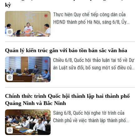
kỳ
Tư vấn sức khỏe
tử cho các tổ chức cơ sở Đảng trực
Quần vợt
Tin tức
thuộc.
Đã phát sóng
Thực hiện Quy chế tiếp công dân của
HĐND thành phố Hà Nội, sáng 6/8, Ủy
Golf
Sao
viên Thường trực, Trưởng Ban Đô thị
HĐND thành phố Trần Hợp Dũng đã tiếp
Điện ảnh
công dân định kỳ.
Quản lý kiến trúc gắn với bảo tồn bản sắc văn hóa
Thời trang
Chiều 6/8, Quốc hội thảo luận tại tổ về Dự
án Luật sửa đổi, bổ sung một số điều của
Âm nhạc
Luật Kiến trúc. Nhiều đại biểu đồng tình,
dự thảo Luật đã tập trung đổi mới công
tác quản lý hành nghề kiến trúc theo
Chính thức trình Quốc hội thành lập hai thành phố
hướng cắt giảm thủ tục hành chính,
Quảng Ninh và Bắc Ninh
chuyển mạnh từ tiền kiểm sang hậu kiểm
và đẩy mạnh chuyển đổi số.
Sáng 6/8, Quốc hội nghe tờ trình của
Chính phủ về việc thành lập thành phố
Quảng Ninh và thành phố Bắc Ninh.