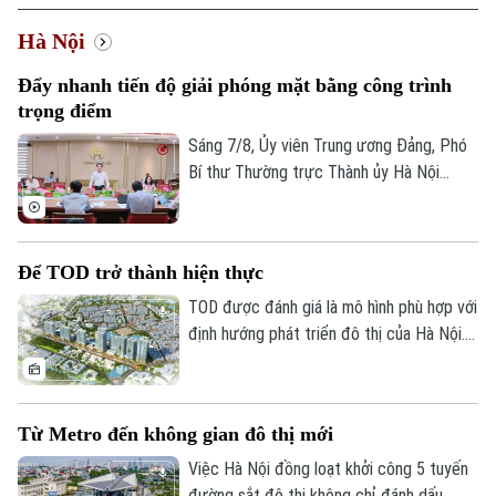
Hà Nội
Đẩy nhanh tiến độ giải phóng mặt bằng công trình
trọng điểm
Sáng 7/8, Ủy viên Trung ương Đảng, Phó
Bí thư Thường trực Thành ủy Hà Nội
Nguyễn Trọng Đông - Trưởng ban Chỉ đạo
giải phóng mặt bằng các dự án đầu tư
trên địa bàn thành phố Hà Nội chủ trì
Để TOD trở thành hiện thực
cuộc họp làm việc với các sở, ngành và
địa phương liên quan về tình hình giải
TOD được đánh giá là mô hình phù hợp với
phóng mặt bằng một số dự án, công trình
định hướng phát triển đô thị của Hà Nội.
trọng điểm trên địa bàn thành phố.
Tuy nhiên, để triển khai thành công cần
nhiều cơ chế đồng bộ về quy hoạch, đất
đai, nguồn vốn và tổ chức thực hiện. Cơ
Từ Metro đến không gian đô thị mới
quan Báo và Phát thanh, Truyền hình Hà
Nội đã có cuộc trao đổi với ông Nguyễn
Việc Hà Nội đồng loạt khởi công 5 tuyến
Bá Sơn, Phó Trưởng Ban Quản lý Đường
đường sắt đô thị không chỉ đánh dấu