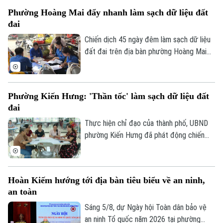
quyết định về tổ chức Đảng và công tác
Phường Hoàng Mai đẩy nhanh làm sạch dữ liệu đất
cán bộ đối với các cơ sở giáo dục công
đai
lập trên địa bàn xã sau sắp xếp.
Chiến dịch 45 ngày đêm làm sạch dữ liệu
đất đai trên địa bàn phường Hoàng Mai
đang trong giai đoạn quyết định tiến độ.
Với một địa bàn rộng, đông dân cư, gần
19 ngàn thửa đất cần phải hoàn thiện dữ
Phường Kiến Hưng: 'Thần tốc' làm sạch dữ liệu đất
liệu, kế hoạch mà phường Hoàng Mai đề
đai
ra là đến 10/8 phải hoàn thành thu thập
dữ liệu tại 41 tổ dân phố đang đứng
Thực hiện chỉ đạo của thành phố, UBND
trước những thách thức không nhỏ.
phường Kiến Hưng đã phát động chiến
dịch cao điểm "45 ngày đêm" làm sạch dữ
liệu đất đai. Đây không chỉ là một kế
hoạch hành chính đơn thuần, mà là một
Hoàn Kiếm hướng tới địa bàn tiêu biểu về an ninh,
cuộc "tổng động viên" toàn diện nhằm
an toàn
chuẩn hóa, làm sạch và cập nhật cơ sở dữ
liệu quốc gia về đất đai trên địa bàn.
Sáng 5/8, dự Ngày hội Toàn dân bảo vệ
an ninh Tổ quốc năm 2026 tại phường