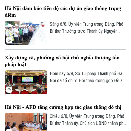
Hà Nội đảm bảo tiến độ các dự án giao thông trọng
điểm
Sáng 6/8, Ủy viên Trung ương Đảng, Phó
Bí thư Thường trực Thành ủy Nguyễn
Trọng Đông, Trưởng Ban Chỉ đạo giải
phóng mặt bằng các dự án đầu tư trên
địa bàn thành phố Hà Nội, kiểm tra thực
Xây dựng xã, phường xã hội chủ nghĩa thượng tôn
địa một số hạng mục quan trọng.
pháp luật
Hôm nay 6/8, Sở Tư pháp Thành phố Hà
Nội đã tổ chức Hội thảo đóng góp Đề án
“Xây dựng văn hoá tuân thủ pháp luật
trong xây dựng xã, phường xã hội chủ
nghĩa trên địa bàn thành phố Hà Nội”.
Hà Nội - AFD tăng cường hợp tác giao thông đô thị
Chiều 6/8, Ủy viên Trung ương Đảng, Phó
Bí thư Thành ủy, Chủ tịch UBND thành phố
Hà Nội Vũ Đại Thắng đã tiếp Giám đốc Cơ