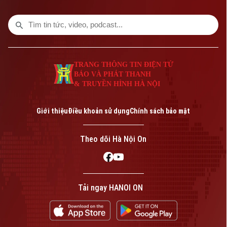
người, trang thiết bị truyền thống thì ngày
nay nhiều công nghệ hiện đại đã được
ứng dụng, góp phần nâng cao khả năng
phòng chống cháy nổ, đặc biệt là việc
chữa cháy tiếp cận những khu vực chữa
TRANG THÔNG TIN ĐIỆN TỬ
cháy khó.
BÁO VÀ PHÁT THANH
& TRUYỀN HÌNH HÀ NỘI
Giới thiệu
Điều khoản sử dụng
Chính sách bảo mật
Theo dõi Hà Nội On
Tải ngay HANOI ON