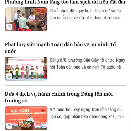
Phường Lĩnh Nam tăng tốc làm sạch dữ liệu đất đai
độc da cam trên địa bàn.
Chiến dịch 45 ngày hoàn thiện cơ sở dữ
liệu quốc gia về đất đai đang được các
địa phương trên địa bàn Hà Nội khẩn
trương triển khai. Nhiều xã, phường đã
chủ động đổi mới cách làm để vừa bảo
Phát huy sức mạnh Toàn dân bảo vệ an ninh Tổ
đảm tiến độ, vừa nâng cao chất lượng dữ
quốc
liệu. Tại phường Lĩnh Nam, nhiều giải pháp
sáng tạo đang phát huy hiệu quả rõ nét.
Sáng 6/8, phường Cầu Giấy tổ chức Ngày
hội Toàn dân bảo vệ an ninh Tổ quốc năm
2026 với sự tham dự của lãnh đạo thành
phố, lãnh đạo phường, lực lượng Công an,
đại diện các cơ quan, đơn vị, doanh
Đưa 4 dịch vụ hành chính trong Đảng lên môi
nghiệp và đông đảo nhân dân trên địa
trường số
bàn.
Với mục tiêu xây dựng trên nền tảng dữ
liệu số, góp phần bảo đảm công khai, minh
bạch và nâng cao hiệu quả điều hành, sáng
6/8, Đảng ủy UBND thành phố Hà Nội tổ