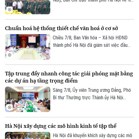
kiếm, quy tập và xác định danh tính hài
cốt liệt sĩ trang trọng tổ chức Lễ dâng
hương tưởng niệm và chính thức triển
Chuẩn hoá hệ thống thiết chế văn hoá ở cơ sở
khai công tác lấy mẫu hài cốt liệt sĩ chưa
xác định được thông tin để phục vụ giám
Chiều 7/8, Ban Văn hóa – Xã hội HĐND
định ADN.
thành phố Hà Nội đã giám sát việc đầu
tư, khai thác các thiết chế văn hóa, thể
thao trên địa bàn phường Kiến Hưng.
Tập trung đẩy nhanh công tác giải phóng mặt bằng
các dự án hạ tầng trọng điểm
Sáng 7/8, Ủy viên Trung ương Đảng, Phó
Bí thư Thường trực Thành ủy Hà Nội
Nguyễn Trọng Đông, Trưởng ban Chỉ đạo
giải phóng mặt bằng các dự án đầu tư
trên địa bàn thành phố Hà Nội chủ trì hội
Hà Nội xây dựng các mô hình kinh tế tập thể
nghị Ban Chỉ đạo nhằm rà soát, đánh giá
tiến độ công tác giải phóng mặt bằng
Hà Nội đã khuyến khích xây dựng các mô