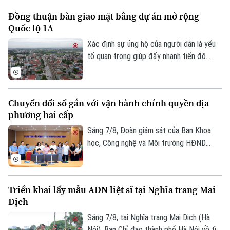
công trình hạ tầng, đây còn là một phần
Đồng thuận bàn giao mặt bằng dự án mở rộng
ký ức đô thị của Thủ đô. Trong thời gian
Quốc lộ 1A
tới, khu vực này sẽ được chỉnh trang theo
hướng bảo tồn kết hợp phát huy giá trị di
Xác định sự ủng hộ của người dân là yếu
sản, mở ra một không gian văn hóa, nghệ
tố quan trọng giúp đẩy nhanh tiến độ
thuật và du lịch mới.
GPMB dự án Trục không gian Quốc lộ 1A,
thời gian qua, xã Thượng Phúc đã tập
trung đồng loạt nhiều giải pháp. Nhờ đó,
Chuyển đổi số gắn với vận hành chính quyền địa
nhiều người dân và doanh nghiệp đã sớm
phương hai cấp
đồng thuận, bàn giao đất để thực hiện
siêu dự án 162.000 tỷ đồng này.
Sáng 7/8, Đoàn giám sát của Ban Khoa
Theo dõi Hà Nội On
học, Công nghệ và Môi trường HĐND
thành phố Hà Nội giám sát tình hình thực
hiện công tác chuyển đổi số trên địa bàn
xã Quang Minh giai đoạn 2025-2026.
Triển khai lấy mẫu ADN liệt sĩ tại Nghĩa trang Mai
Dịch
Sáng 7/8, tại Nghĩa trang Mai Dịch (Hà
Nội), Ban Chỉ đạo thành phố Hà Nội về tìm