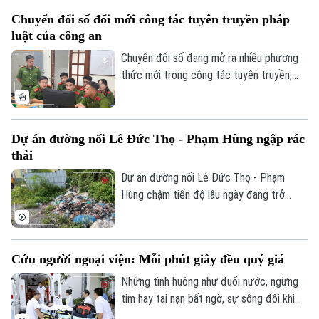
công an cơ sở tại Hà Nội đang từng bước
Chuyển đổi số đổi mới công tác tuyên truyền pháp
đổi mới công tác tuyên truyền, chuyển từ
luật của công an
phương thức truyền thống sang nền tảng
Liên hệ đường dây nóng (bấm để gọi)
số.
Chuyển đổi số đang mở ra nhiều phương
Tòa soạn
Tòa soạn
thức mới trong công tác tuyên truyền,
phổ biến pháp luật, giúp lực lượng công
0865.116.699 (hotline)
0865.116.699
an đưa thông tin chính thống đến với
người dân nhanh hơn, thuận tiện hơn và
Dự án đường nối Lê Đức Thọ - Phạm Hùng ngập rác
phù hợp với thói quen tiếp nhận trong thời
thải
đại số. Việc ứng dụng MXH, các nền tảng
số và kênh TTĐT không chỉ nâng cao hiệu
Dự án đường nối Lê Đức Thọ - Phạm
quả tuyên truyền mà còn tăng cường sự
Hùng chậm tiến độ lâu ngày đang trở
tương tác giữa lực lượng công an với
thành điểm tập kết rác thải tự phát. Tình
người dân.
trạng này không chỉ gây ô nhiễm môi
trường mà còn làm mất mỹ quan đô thị,
Cứu người ngoại viện: Mỗi phút giây đều quý giá
ảnh hưởng đến cuộc sống của người dân
trong khu vực.
Những tình huống như đuối nước, ngừng
tim hay tai nạn bất ngờ, sự sống đôi khi
chỉ được tính bằng giây. Vậy phải làm gì