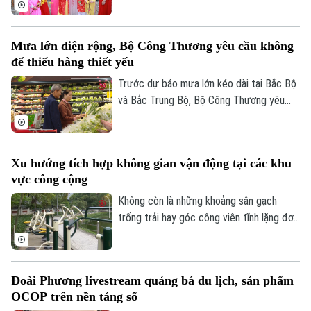
10 ngày liên tục.
Mưa lớn diện rộng, Bộ Công Thương yêu cầu không
để thiếu hàng thiết yếu
Trước dự báo mưa lớn kéo dài tại Bắc Bộ
và Bắc Trung Bộ, Bộ Công Thương yêu
cầu toàn ngành chủ động ứng phó, bảo
đảm an toàn hồ chứa thủy điện, cung ứng
hàng hóa thiết yếu và xử lý nghiêm tình
Xu hướng tích hợp không gian vận động tại các khu
trạng đầu cơ, tăng giá trong thiên tai.
vực công cộng
Không còn là những khoảng sân gạch
trống trải hay góc công viên tĩnh lặng đơn
điệu, các không gian công cộng tại Thủ
đô đang trải qua cuộc dịch chuyển mạnh
mẽ, khi tích hợp đa dạng tiện ích vận
Đoài Phương livestream quảng bá du lịch, sản phẩm
động thể thao.
OCOP trên nền tảng số