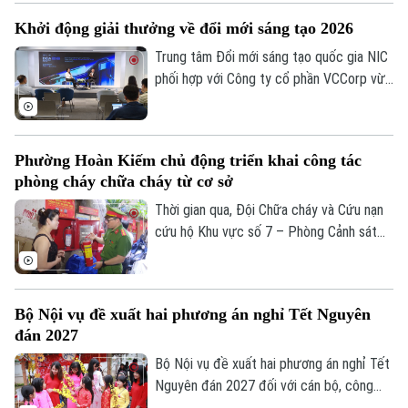
Kinh nghiệm
Nguyên nhân là bởi việc thi công dang dở
Thị trường
Hướng nghiệp
Khởi động giải thưởng về đổi mới sáng tạo 2026
Làng nghề
tuyến cống nhánh thuộc gói thầu số 4 của
Y tế
Thể thao
Đánh giá
dự án xây dựng hệ thống xử lý nước thải
Trung tâm Đổi mới sáng tạo quốc gia NIC
Di tích
Yên Xá. Nhiều hạng mục chưa đảm bảo an
phối hợp với Công ty cổ phần VCCorp vừa
Dinh dưỡng
Bóng đá
Giải trí
toàn.
tổ chức họp báo công bố giải thưởng
Better Choice Awards 2026. Đây là giải
Tư vấn sức khỏe
Quần vợt
thưởng thường niên được tổ chức từ
Tin tức
Đã phát sóng
Phường Hoàn Kiếm chủ động triển khai công tác
năm 2022 nhằm tôn vinh, khuyến khích, cổ
Golf
phòng cháy chữa cháy từ cơ sở
vũ những giá trị đổi mới sáng tạo áp dụng
Sao
trong đời sống thực phục vụ người tiêu
Thời gian qua, Đội Chữa cháy và Cứu nạn
Điện ảnh
dùng.
cứu hộ Khu vực số 7 – Phòng Cảnh sát
PCCC&CNCH – Công an thành phố Hà Nội
Thời trang
cùng Công an phường Hoàn Kiếm đã chủ
động triển khai nhiều giải pháp tăng
Bộ Nội vụ đề xuất hai phương án nghỉ Tết Nguyên
Âm nhạc
cường công tác phòng cháy, chữa cháy
đán 2027
và cứu nạn, cứu hộ (PCCC&CNCH) tại cơ
sở.
Bộ Nội vụ đề xuất hai phương án nghỉ Tết
Nguyên đán 2027 đối với cán bộ, công
chức, viên chức, gồm nghỉ 7 ngày hoặc