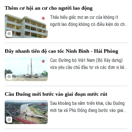
theo xe, vật trái quy định. Tổng số tiền xử
Thêm cơ hội an cư cho người lao động
phạt gần 243 triệu đồng, tạm giữ 8
phương tiện.
Thấu hiểu giấc mơ an cư của không ít
người lao động không có điều kiện do chi
phí sinh hoạt đắt đỏ, thời gian qua, các
cấp chính quyền, tổ chức công đoàn và
doanh nghiệp đã triển khai nhiều chính
Đẩy nhanh tiến độ cao tốc Ninh Bình - Hải Phòng
sách, chương trình hỗ trợ về nhà ở, góp
phần từng bước hiện thực hóa ước mơ an
Cục Đường bộ Việt Nam (Bộ Xây dựng)
cư của người lao động.
vừa yêu cầu chủ đầu tư và các đơn vị liên
quan đẩy nhanh tiến độ dự án cao tốc
Ninh Bình - Hải Phòng đoạn qua tỉnh Ninh
Bình, đồng thời chủ động tìm nguồn vật
Cầu Đuống mới bước vào giai đoạn nước rút
liệu thay thế nhằm tránh nguy cơ chậm
tiến độ trong giai đoạn nước rút.
Sau khoảng ba năm triển khai, cầu Đuống
mới tại xã Phù Đổng đang bước vào giai
đoạn thi công quyết định khi nhịp chính
vượt sông chuẩn bị hợp long.