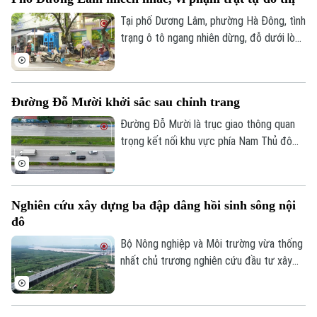
Tại phố Dương Lâm, phường Hà Đông, tình
trạng ô tô ngang nhiên dừng, đỗ dưới lòng
đường, chợ cóc tự phát bày bán tràn lan
trên vỉa hè, chiếm hết lối đi của người đi
bộ đang diễn ra ngang nhiên . Người dân
Đường Đỗ Mười khởi sắc sau chỉnh trang
đã nhiều lần phản ánh, lực lượng chức
năng cũng không ít lần ra quân xử lý,
Đường Đỗ Mười là trục giao thông quan
nhưng vi phạm vẫn liên tục tái diễn ngay
trọng kết nối khu vực phía Nam Thủ đô
sau khi các đợt kiểm tra kết thúc.
với trung tâm thành phố và các tuyến
vành đai. Đến nay, tuyến đường đã khoác
lên diện mạo mới khi hệ thống vỉa hè
Nghiên cứu xây dựng ba đập dâng hồi sinh sông nội
được lát đá đồng bộ, kết hợp cây xanh,
đô
chiếu sáng và hạ tầng kỹ thuật hiện đại,
tạo không gian khang trang, thông thoáng.
Bộ Nông nghiệp và Môi trường vừa thống
nhất chủ trương nghiên cứu đầu tư xây
dựng ba đập dâng trên sông Hồng, sông
Đuống và sông Đà theo đề xuất của
UBND thành phố Hà Nội. Việc triển khai