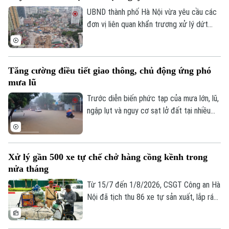
UBND thành phố Hà Nội vừa yêu cầu các
đơn vị liên quan khẩn trương xử lý dứt
điểm vướng mắc về mặt bằng, tăng
cường phối hợp thi công cầu vượt nút
giao Nguyễn Chí Thanh thuộc dự án
Tăng cường điều tiết giao thông, chủ động ứng phó
đường Vành đai 1, đoạn Hoàng Cầu - Voi
mưa lũ
Phục, để phấn đấu hoàn thành và thông
xe công trình trước ngày 31/12/2026.
Trước diễn biến phức tạp của mưa lớn, lũ,
ngập lụt và nguy cơ sạt lở đất tại nhiều
địa phương, Bộ Xây dựng vừa yêu cầu
các đơn vị trong ngành giao thông tăng
cường điều tiết giao thông, chủ động
Xử lý gần 500 xe tự chế chở hàng cồng kềnh trong
triển khai các phương án ứng phó nhằm
nửa tháng
bảo đảm an toàn cho người dân và
phương tiện.
Từ 15/7 đến 1/8/2026, CSGT Công an Hà
Nội đã tịch thu 86 xe tự sản xuất, lắp ráp
trái quy định, xử lý 242 trường hợp chở
hàng cồng kềnh và 135 trường hợp kéo