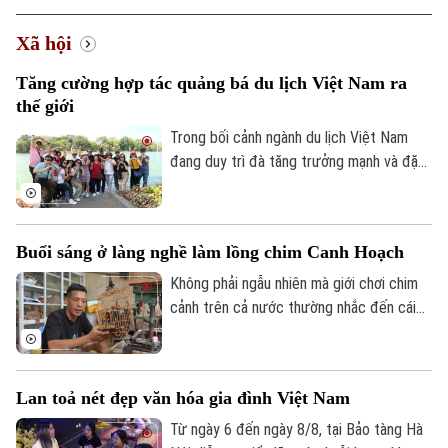
Xã hội
Tăng cường hợp tác quảng bá du lịch Việt Nam ra
thế giới
Trong bối cảnh ngành du lịch Việt Nam
đang duy trì đà tăng trưởng mạnh và đặt
mục tiêu đón khoảng 25 triệu lượt khách
quốc tế trong năm 2026, việc mở rộng
hợp tác với các đối tác có mạng lưới toàn
Buổi sáng ở làng nghề làm lồng chim Canh Hoạch
cầu được xem là giải pháp quan trọng để
nâng cao hiệu quả xúc tiến, quảng bá
Không phải ngẫu nhiên mà giới chơi chim
điểm đến.
cảnh trên cả nước thường nhắc đến cái
tên làng Vác, hay Canh Hoạch, mỗi khi tìm
một chiếc lồng đẹp. Từ lâu, nơi đây được
xem là một trong những cái nôi của nghề
Lan toả nét đẹp văn hóa gia đình Việt Nam
làm lồng chim ở Việt Nam. Mỗi sản phẩm
không chỉ đáp ứng nhu cầu nuôi chim mà
Từ ngày 6 đến ngày 8/8, tại Bảo tàng Hà