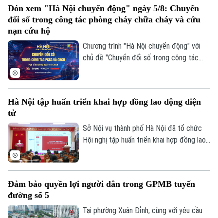
Đón xem "Hà Nội chuyển động" ngày 5/8: Chuyển
đổi số trong công tác phòng cháy chữa cháy và cứu
nạn cứu hộ
Theo dõi Hà Nội On
Chương trình "Hà Nội chuyển động" với
chủ đề "Chuyển đổi số trong công tác
phòng cháy chữa cháy và cứu nạn cứu hộ"
sẽ phát sóng trực tiếp trên các nền tảng
của Cơ quan Báo và phát thanh, truyền
Hà Nội tập huấn triển khai hợp đồng lao động điện
hình Hà Nội vào 19h hôm nay, ngày 5/8.
tử
Sở Nội vụ thành phố Hà Nội đã tổ chức
Hội nghị tập huấn triển khai hợp đồng lao
động điện tử trên địa bàn thành phố, với
sự tham, gia của đại diện Cục Tiền lương
và Bảo hiểm xã hội, Bộ Nội vụ; Tập đoàn
Đảm bảo quyền lợi người dân trong GPMB tuyến
Bưu chính Viễn thông Việt Nam VNPT
đường số 5
cùng đông đảo doanh nghiệp trên địa bàn.
Tại phường Xuân Đỉnh, cùng với yêu cầu