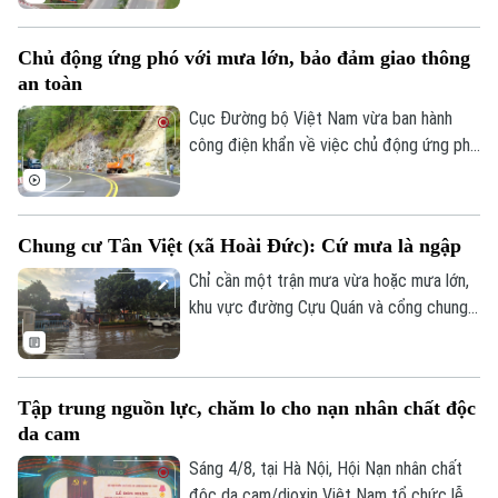
công trình công cộng trên địa bàn thành
phố năm 2026.
Chủ động ứng phó với mưa lớn, bảo đảm giao thông
an toàn
Cục Đường bộ Việt Nam vừa ban hành
công điện khẩn về việc chủ động ứng phó
với mưa lớn, lũ, ngập lụt, lũ quét, sạt lở
đất, bảo đảm giao thông an toàn.
Chung cư Tân Việt (xã Hoài Đức): Cứ mưa là ngập
Chỉ cần một trận mưa vừa hoặc mưa lớn,
khu vực đường Cựu Quán và cổng chung
cư Tân Việt (xã Hoài Đức, Hà Nội) lại rơi
vào tình trạng ngập úng. Nước mưa có
thời điểm phủ kín mặt đường, ngập tới 20-
Tập trung nguồn lực, chăm lo cho nạn nhân chất độc
25cm, gây khó khăn cho việc đi lại của
da cam
hàng trăm hộ dân sinh sống tại tòa nhà
cũng như người dân các thôn xung quanh.
Sáng 4/8, tại Hà Nội, Hội Nạn nhân chất
độc da cam/dioxin Việt Nam tổ chức lễ