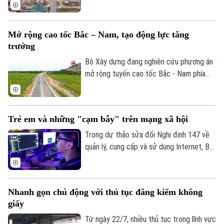
tuyến các nút giao chính dọc đường Quốc
lộ 1A, tỷ lệ 1/500 thuộc Dự án đầu tư
trục không gian Quốc lộ 1A gắn với chỉnh
Mở rộng cao tốc Bắc – Nam, tạo động lực tăng
trang và tái thiết đô thị theo phương
trưởng
thức đối tác công tư (PPP), loại hợp
đồng Xây dựng -Chuyển giao (BT).
Bộ Xây dựng đang nghiên cứu phương án
mở rộng tuyến cao tốc Bắc - Nam phía
Đông theo quy mô hoàn chỉnh; đồng thời,
tính toán phương án huy động nguồn lực
phù hợp nhằm bảo đảm tiến độ và hiệu
Trẻ em và những "cạm bẫy" trên mạng xã hội
quả đầu tư.
Trong dự thảo sửa đổi Nghị định 147 về
quản lý, cung cấp và sử dụng Internet, Bộ
Văn hóa, Thể thao và Du lịch đề xuất
không cho phép trẻ em dưới 16 tuổi bình
luận và chia sẻ nội dung trên mạng xã hội.
Nhanh gọn chủ động với thủ tục đăng kiểm không
Liệu đây có phải là giải pháp hiệu quả để
giấy
bảo vệ trẻ em trên không gian mạng? Hay
sẽ làm hạn chế quyền tham gia của các
Từ ngày 22/7, nhiều thủ tục trong lĩnh vực