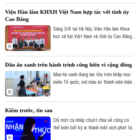
tiếp cận chính sách, góp phần mở rộng độ
Viện Hàn lâm KHXH Việt Nam hợp tác với tỉnh ủy
bao phủ bảo hiểm y tế và bảo đảm an sinh
Cao Bằng
xã hội.
Sáng 3/8 tại Hà Nội, Viện Hàn lâm Khoa
học xã hội Việt Nam và tỉnh ủy Cao Bằng
đã tổ chức lễ ký kết Thỏa thuận hợp tác
giai đoạn 2026–2030. Đây là dấu mốc
quan trọng nhằm tăng cường gắn kết giữa
Dấu ấn xanh trên hành trình cống hiến vì cộng đồng
nghiên cứu khoa học với thực tiễn phát
triển địa phương, góp phần xây dựng các
Mùa hè xanh đang lan tỏa trên khắp mọi
luận cứ khoa học phục vụ hoạch định
miền Tổ quốc, nơi màu áo thanh niên hiện
chính sách và phát triển bền vững.
diện bằng những công trình, phần việc và
hành động cụ thể vì cộng đồng. Bởi với
tuổi trẻ, tình nguyện là sự trải nghiệm để
Kiểm trước, tin sau
họ biến nhiệt huyết, tri thức và khát vọng
cống hiến thành những giá trị tốt đẹp cho
Chỉ một cú nhấp chuột chia sẻ cũng có
xã hội.
thể biến bất kỳ ai thành mắt xích phát tán
thông tin sai sự thật mà không hề hay