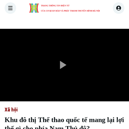
TRANG THÔNG TIN ĐIỆN TỬ
CỦA CƠ QUAN BÁO VÀ PHÁT THANH TRUYỀN HÌNH HÀ NỘI
THỜI SỰ
HÀ NỘI
THẾ GIỚI
KINH TẾ
NHÀ ĐẤT
Play
Video
Xã hội
Khu đô thị Thể thao quốc tế mang lại lợi
thế gì cho phía Nam Thủ đô?