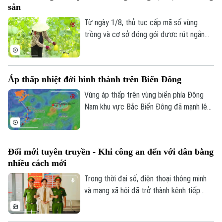
sản
Từ ngày 1/8, thủ tục cấp mã số vùng
trồng và cơ sở đóng gói được rút ngắn
còn 3 đến 10 ngày, giảm khoảng 50%
thành phần hồ sơ và chuyển hoàn toàn
sang môi trường điện tử. Những thay đổi
Áp thấp nhiệt đới hình thành trên Biển Đông
này được kỳ vọng giúp doanh nghiệp, hợp
tác xã và nông dân giảm chi phí, đẩy
Vùng áp thấp trên vùng biển phía Đông
nhanh tiến độ xuất khẩu và nâng cao sức
Nam khu vực Bắc Biển Đông đã mạnh lên
cạnh tranh của nông sản Việt Nam.
thành áp thấp nhiệt đới. Dự báo áp thấp
nhiệt đới không ảnh hưởng đến vùng ven
biển và đất liền Việt Nam.
Đổi mới tuyên truyền - Khi công an đến với dân bằng
nhiều cách mới
Trong thời đại số, điện thoại thông minh
và mạng xã hội đã trở thành kênh tiếp
nhận thông tin quen thuộc của nhiều
người dân. Nắm bắt xu thế đó, lực lượng