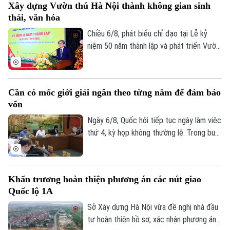
Xây dựng Vườn thú Hà Nội thành không gian sinh
các công trình được kỳ vọng sẽ góp phần
thái, văn hóa
bổ cập nguồn nước, cải thiện chất lượng,
môi trường các sông nội đô như Tô Lịch,
Chiều 6/8, phát biểu chỉ đạo tại Lễ kỷ
Nhuệ và Đáy, đồng thời nâng cao khả năng
niệm 50 năm thành lập và phát triển Vườn
thích ứng với biến đổi khí hậu.
thú Hà Nội, Phó chủ tịch UBND thành phố
Hà Nội Trương Việt Dũng nhấn mạnh: Đây
không chỉ là dấu mốc để nhìn lại hành trình
Cần có mốc giới giải ngân theo từng năm để đảm bảo
xây dựng, mà còn mở ra chặng đường mới
vốn
với định hướng nơi đây sẽ trở thành một
không gian sinh thái, giáo dục và văn hóa
Ngày 6/8, Quốc hội tiếp tục ngày làm việc
giàu bản sắc của Thủ đô.
thứ 4, kỳ họp không thường lệ. Trong buổi
sáng, các đại biểu thảo luận tại tổ về chủ
trương đầu tư dự án vành đai 5 - vùng
Thủ đô. Tổng mức đầu tư dự án Vành đai
Khẩn trương hoàn thiện phương án các nút giao
5 - Vùng Thủ đô sơ bộ khoảng 288.268 tỷ
Quốc lộ 1A
đồng. Các đại biểu cho rằng cần có mốc
giới giải ngân theo từng năm, để đảm bảo
Sở Xây dựng Hà Nội vừa đề nghị nhà đầu
nguồn vốn cho dự án.
tư hoàn thiện hồ sơ, xác nhận phương án