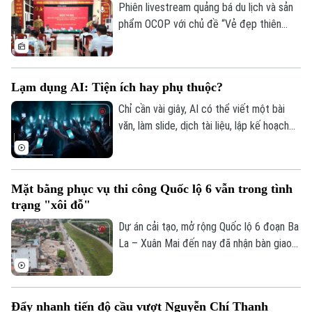
Phiên livestream quảng bá du lịch và sản
phẩm OCOP với chủ đề “Vẻ đẹp thiên
nhiên và không gian văn hóa xứ Đoài”
được UBND xã Đoài Phương tổ chức vào
20 giờ tối nay, ngày 5/8 trên các nền tảng
Lạm dụng AI: Tiện ích hay phụ thuộc?
số của địa phương.
Chỉ cần vài giây, AI có thể viết một bài
văn, làm slide, dịch tài liệu, lập kế hoạch
du lịch, thậm chí tư vấn tâm lý hay đưa ra
lời khuyên trong cuộc sống. Thế nhưng,
khi mọi câu hỏi đều dành cho AI, liệu
Mặt bằng phục vụ thi công Quốc lộ 6 vẫn trong tình
chúng ta có đang dần đánh mất khả năng
trạng "xôi đỗ"
tự tư duy? AI giúp con người thông minh
hơn hay đang khiến con người ngày càng
Dự án cải tạo, mở rộng Quốc lộ 6 đoạn Ba
phụ thuộc?
La – Xuân Mai đến nay đã nhận bàn giao
trên 105,3 hecta, đạt hơn 99,5%. Hiện chỉ
còn vướng mắc một số hộ dân thuộc
phường Yên Nghĩa và xã Xuân Mai.
Đẩy nhanh tiến độ cầu vượt Nguyễn Chí Thanh