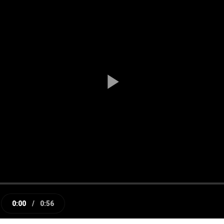
Play
Video
0:00
/
0:56
e
Current
Duration