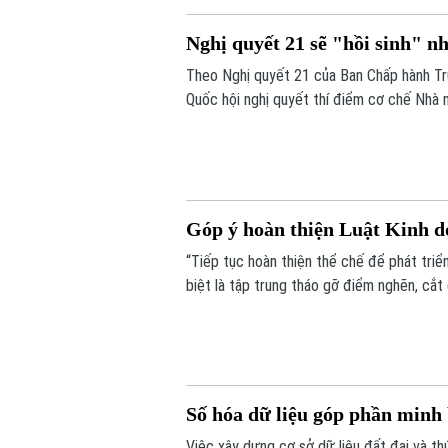
Nghị quyết 21 sẽ "hồi sinh" n
Theo Nghị quyết 21 của Ban Chấp hành Tr
Quốc hội nghị quyết thí điểm cơ chế Nhà 
còn khả năng thực hiện. Nếu được thông q
bổ sung quỹ nhà ở và giảm lãng phí tài ngu
Góp ý hoàn thiện Luật Kinh d
“Tiếp tục hoàn thiện thể chế để phát triể
biệt là tập trung tháo gỡ điểm nghẽn, cắt
nước”. Đó là những nội dung được nhiều ch
thảo “Góp ý sửa đổi, bổ sung Luật kinh d
Số hóa dữ liệu góp phần minh 
Việc xây dựng cơ sở dữ liệu đất đai và t