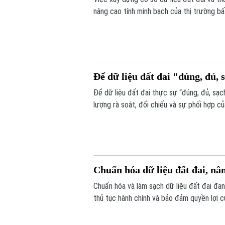
nâng cao tính minh bạch của thị trường bấ
nối, cập nhật và chia sẻ đồng bộ.
Để dữ liệu đất đai "đúng, đủ, s
Để dữ liệu đất đai thực sự “đúng, đủ, sạch
lượng rà soát, đối chiếu và sự phối hợp c
dịch cao điểm 45 ngày, với mục tiêu chuẩ
Chuẩn hóa dữ liệu đất đai, nâ
Chuẩn hóa và làm sạch dữ liệu đất đai đan
thủ tục hành chính và bảo đảm quyền lợi c
được triển khai đồng loạt từ từng thôn, t
đồng thuận của người dân.