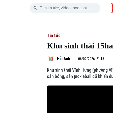
Thứ Bảy
THỜI SỰ
HÀ NỘI
THẾ GIỚI
08 Tháng 08, 2026
Hà Nội
Nhịp sống Hà Nộ
Tin tức
Tin tức
Khu sinh thái 15ha
Chính trị
Người Hà Nội
Quân s
Xã hội
Khoảnh khắc Hà 
Hồ sơ
Hải Anh
06/02/2026, 21:15
Khu sinh thái Vĩnh Hưng (phường Vĩ
An ninh trật tự
Ẩm thực
Người V
sân bóng, sân pickleball đã khiến d
Công nghệ
Skip Ad