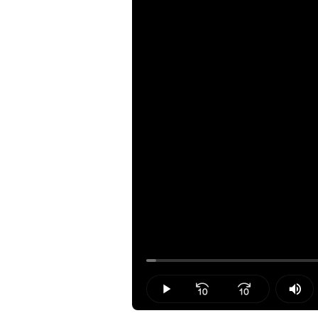
Loaded
:
1.49%
Play
Mut