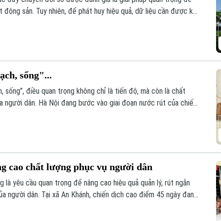
t động sản. Tuy nhiên, để phát huy hiệu quả, dữ liệu cần được kết
ạch, sống"...
, sống”, điều quan trọng không chỉ là tiến độ, mà còn là chất
ủa người dân. Hà Nội đang bước vào giai đoạn nước rút của chiến
n hóa khoảng 4,1 triệu thửa đất và căn hộ trước ngày 25/8/2026.
ng cao chất lượng phục vụ người dân
g là yêu cầu quan trọng để nâng cao hiệu quả quản lý, rút ngắn
ủa người dân. Tại xã An Khánh, chiến dịch cao điểm 45 ngày đang
ừng khu dân cư, với sự vào cuộc của cả hệ thống chính trị và sự