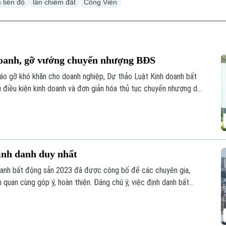
 tiến độ
lấn chiếm đất
Công Viên
 doanh, gỡ vướng chuyển nhượng BĐS
tháo gỡ khó khăn cho doanh nghiệp, Dự thảo Luật Kinh doanh bất
u điều kiện kinh doanh và đơn giản hóa thủ tục chuyển nhượng dự
định danh duy nhất
doanh bất động sản 2023 đã được công bố để các chuyên gia,
 quan cùng góp ý, hoàn thiện. Đáng chú ý, việc định danh bất
của Luật lần này, đảm bảo mỗi bất động sản chỉ có duy nhất 1