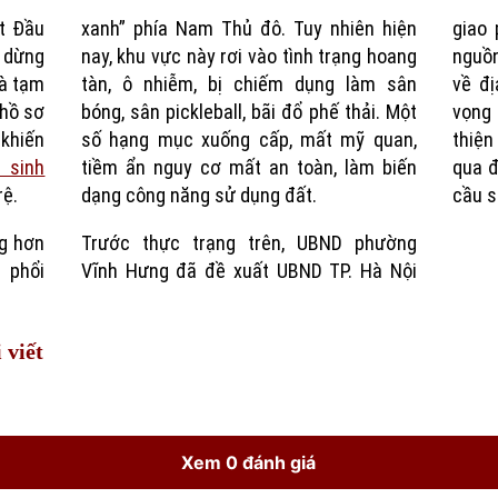
ật Đầu
xanh” phía Nam Thủ đô. Tuy nhiên hiện
giao 
Time
 dừng
nay, khu vực này rơi vào tình trạng hoang
nguồn
và tạm
tàn, ô nhiễm, bị chiếm dụng làm sân
về đị
hồ sơ
bóng, sân pickleball, bãi đổ phế thải. Một
vọng 
 khiến
số hạng mục xuống cấp, mất mỹ quan,
thiện
 sinh
tiềm ẩn nguy cơ mất an toàn, làm biến
qua đ
rệ.
dạng công năng sử dụng đất.
cầu s
ng hơn
Trước thực trạng trên, UBND phường
 phổi
Vĩnh Hưng đã đề xuất UBND TP. Hà Nội
 viết
Xem 0 đánh giá