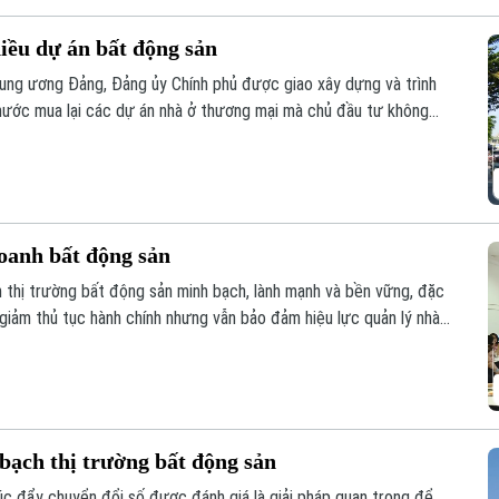
hiều dự án bất động sản
ung ương Đảng, Đảng ủy Chính phủ được giao xây dựng và trình
nước mua lại các dự án nhà ở thương mại mà chủ đầu tư không
ua, đây được kỳ vọng sẽ góp phần khơi thông nguồn lực đất đai,
yên.
oanh bất động sản
n thị trường bất động sản minh bạch, lành mạnh và bền vững, đặc
 giảm thủ tục hành chính nhưng vẫn bảo đảm hiệu lực quản lý nhà
uyên gia, hiệp hội và doanh nghiệp đã đưa ra phân tích tại hội
oanh bất động sản 2023” tổ chức sáng 6/8.
bạch thị trường bất động sản
húc đẩy chuyển đổi số được đánh giá là giải pháp quan trọng để