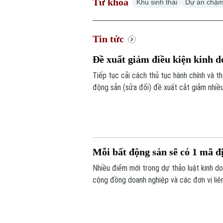
Từ khoá
Khu sinh thái
Dự án chậm
Tin tức
Đề xuất giảm điều kiện kinh
Tiếp tục cải cách thủ tục hành chính và 
động sản (sửa đổi) đề xuất cắt giảm nhiề
án.
Mỗi bất động sản sẽ có 1 mã 
Nhiều điểm mới trong dự thảo luật kinh 
cộng đồng doanh nghiệp và các đơn vị liên
động sản sẽ được bổ sung vào điều khoản 
mã định danh.