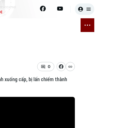
I
E
THỂ THAO
GIẢI TRÍ
ĐÃ PHÁT SÓNG
Bóng đá
Tin tức
ỡng
Quần vợt
Sao
sức khỏe
Golf
Điện ảnh
0
nh xuống cấp, bị lấn chiếm thành
Thời trang
Âm nhạc