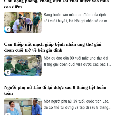
Chủ động phòng, chống dịch sốt xuất huyết vào mùa
truyền bệnh phát triển.
cao điểm
Đang bước vào mùa cao điểm của dịch
sốt xuất huyết, Hà Nội ghi nhận số ca mắc
có xu hướng gia tăng qua từng tuần.
Trước diễn biến này, cùng với sự vào cuộc
của ngành y tế, việc chủ động phòng bệnh
Can thiệp nút mạch giúp bệnh nhân ung thư giai
ngay từ mỗi gia đình, mỗi khu dân cư
đoạn cuối trở về bên gia đình
được xem là giải pháp quan trọng để ngăn
chặn dịch lây lan.
Một cụ ông gần 80 tuổi mắc ung thư đại
tràng giai đoạn cuối vừa được các bác sĩ
Bệnh viện Thanh Nhàn can thiệp nút mạch
cầm máu thành công, giúp kiểm soát biến
chứng nguy kịch và trở về nhà trong
Người phụ nữ Lào đi lại được sau 8 tháng liệt hoàn
những ngày cuối đời.
toàn
Một người phụ nữ 39 tuổi, quốc tịch Lào,
Bản quyền thuộc về Cơ quan Báo và Phát thanh Truyền hình Hà Nội Giấy
đã có thể tự đứng và tập đi sau 8 tháng
phép số: Số 63/GP-TTDT, cấp ngày 10/05/2023
liệt hoàn toàn hai chân nhờ ca vi phẫu giải