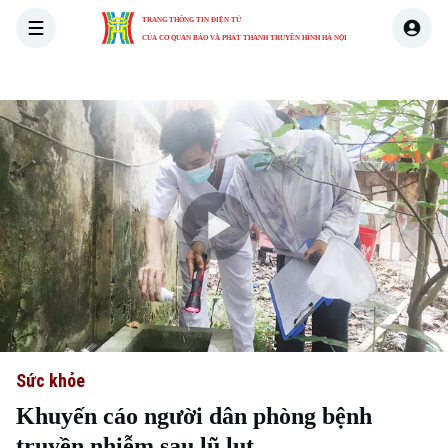
TRANG THÔNG TIN ĐIỆN TỬ
CỦA CƠ QUAN BÁO VÀ PHÁT THANH TRUYỀN HÌNH HÀ NỘI
THỜI SỰ
HÀ NỘI
THẾ GIỚI
KINH TẾ
NHÀ ĐẤT
Play
Video
Sức khỏe
Khuyến cáo người dân phòng bệnh
truyền nhiễm sau lũ lụt