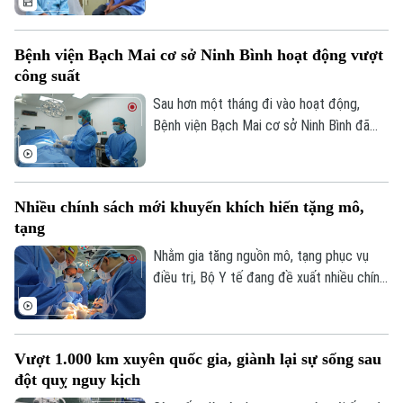
ép tủy cổ thành công tại Bệnh viện Bạch
TRANG THÔNG TIN ĐIỆN TỬ
Mai.
CỦA CƠ QUAN BÁO VÀ PHÁT THANH TRUYỀN HÌNH HÀ NỘI
Bệnh viện Bạch Mai cơ sở Ninh Bình hoạt động vượt
công suất
Số 3-5 Huỳnh Thúc Kháng-Phường Láng-Hà Nội
Sau hơn một tháng đi vào hoạt động,
Giám đốc: VŨ MINH TUẤN
Bệnh viện Bạch Mai cơ sở Ninh Bình đã
Phó Giám đốc: Nguyễn Kim Khiêm, Nguyễn Minh Đức, Nguyễn Thành Lợi
vượt 100% công suất giường bệnh, nhiều
chuyên khoa có thời điểm tiến sát 150%.
Không chỉ đáp ứng nhu cầu khám chữa
Nhiều chính sách mới khuyến khích hiến tặng mô,
bệnh ngày càng lớn, sự hiện diện của bệnh
tạng
viện còn giúp nhiều ca nhồi máu cơ tim,
đột quỵ não... được cấp cứu, can thiệp
Nhằm gia tăng nguồn mô, tạng phục vụ
trong “giờ vàng”, mở thêm cơ hội sống và
điều trị, Bộ Y tế đang đề xuất nhiều chính
giảm nguy cơ để lại di chứng cho người
sách mới mang tính đột phá trong dự
bệnh.
thảo Luật sửa đổi, bổ sung một số điều
của Luật Hiến, lấy, ghép mô, bộ phận cơ
Vượt 1.000 km xuyên quốc gia, giành lại sự sống sau
thể người và hiến, lấy xác.
đột quỵ nguy kịch