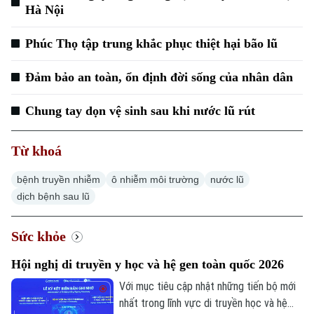
Hà Nội
Thời sự
Phúc Thọ tập trung khắc phục thiệt hại bão lũ
Hà Nội
Hà Nội
Đảm bảo an toàn, ổn định đời sống của nhân dân
Chính trị
Nhịp sống Hà Nội
Thế giới
Chung tay dọn vệ sinh sau khi nước lũ rút
Xã hội
Người Hà Nội
Tin tức
Kinh tế
Từ khoá
An ninh trật tự
Khoảnh khắc Hà Nội
Quân sự
bệnh truyền nhiễm
ô nhiễm môi trường
nước lũ
Tin tức
Nhà đất
Công nghệ
dịch bệnh sau lũ
Ẩm thực
Hồ sơ
Cafe sáng
Tin tức
Tàu và Xe
Sức khỏe
Người Việt 4 phương
Tài chính Ngân hàng
Đầu tư
Ô tô
Giáo dục
Hội nghị di truyền y học và hệ gen toàn quốc 2026
Doanh nghiệp
Căn hộ
Với mục tiêu cập nhật những tiến bộ mới
Tàu
Tin tức
nhất trong lĩnh vực di truyền học và hệ
Văn hóa