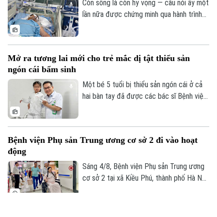
Còn sống là còn hy vọng — câu nói ấy một
lần nữa được chứng minh qua hành trình
giành giật sự sống đầy kỳ diệu của một
nam giáo viên Việt Nam tại Lào. Bằng sự
kiên cường của người vợ và sự tận tụy
Mở ra tương lai mới cho trẻ mắc dị tật thiểu sản
của các bác sĩ Bệnh viện Bạch Mai, một
ngón cái bẩm sinh
phép màu đã thực sự xảy ra sau hành
trình vượt 1.000 km xuyên đêm.
Một bé 5 tuổi bị thiểu sản ngón cái ở cả
hai bàn tay đã được các bác sĩ Bệnh viện
Hữu nghị Việt Đức thực hiện phẫu thuật
"cái hóa" - chuyển ngón trỏ thành ngón cái
mới. Sau ca mổ đầu tiên, trẻ đã có thể
Bệnh viện Phụ sản Trung ương cơ sở 2 đi vào hoạt
cầm bút, dùng đũa và tự chăm sóc bản
động
thân, mở ra hy vọng phục hồi chức năng
cho những trường hợp dị tật ngón cái
Sáng 4/8, Bệnh viện Phụ sản Trung ương
bẩm sinh nặng.
cơ sở 2 tại xã Kiều Phú, thành phố Hà Nội
chính thức đi vào hoạt động. Ngay từ
sáng sớm, rất đông người dân đã đến
đăng ký khám và sử dụng các dịch vụ y