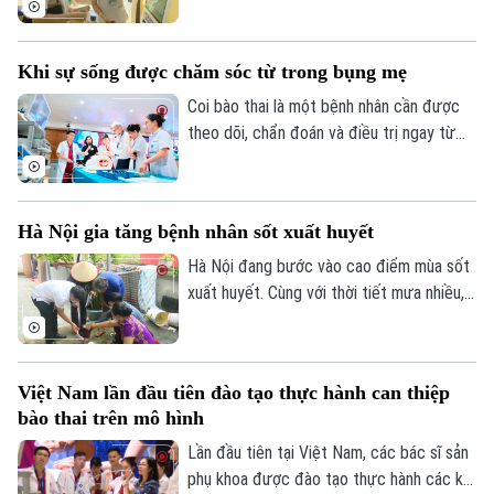
thuốc quý chưa thể được nhân rộng ứng
cập nhật Sổ sức khỏe điện tử trên ứng
dụng
dụng VNeID. Mục tiêu được đặt ra là đến
Khi sự sống được chăm sóc từ trong bụng mẹ
ngày 15 tháng 10 năm 2026, mỗi người
dân trên địa bàn thành phố đều có một
Coi bào thai là một bệnh nhân cần được
Sổ sức khỏe điện tử.
theo dõi, chẩn đoán và điều trị ngay từ
trong bụng mẹ. Đây là xu hướng của y học
hiện đại và cũng là thông điệp được các
chuyên gia trong nước và quốc tế nhấn
Hà Nội gia tăng bệnh nhân sốt xuất huyết
mạnh tại Hội thảo quốc tế "Y học bào
thai: Từ chẩn đoán trước sinh đến điều trị
Hà Nội đang bước vào cao điểm mùa sốt
can thiệp bào thai đa chuyên ngành", diễn
xuất huyết. Cùng với thời tiết mưa nhiều,
ra chiều 7/8 tại Hà Nội.
việc học sinh, sinh viên trở lại Thủ đô
chuẩn bị năm học mới khiến nguy cơ dịch
bệnh gia tăng nếu mỗi gia đình và cộng
Việt Nam lần đầu tiên đào tạo thực hành can thiệp
đồng không chủ động thực hiện các biện
bào thai trên mô hình
pháp phòng, chống.
Theo dõi Hà Nội On
Lần đầu tiên tại Việt Nam, các bác sĩ sản
phụ khoa được đào tạo thực hành các kỹ