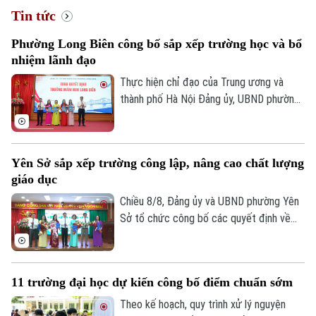
Xã hội
Người Hà Nội
Tin tức
Tin tức
Kinh tế
An ninh trật tự
Phường Long Biên công bố sắp xếp trường học và bổ
Khoảnh khắc Hà Nội
Quân sự
nhiệm lãnh đạo
Tin tức
Nhà đất
Công nghệ
Ẩm thực
Thực hiện chỉ đạo của Trung ương và
Hồ sơ
Cafe sáng
thành phố Hà Nội Đảng ủy, UBND phường
Tin tức
Tàu và Xe
Long Biên đã tổ chức Hội nghị công bố
Người Việt 4 phương
Tài chính Ngân hàng
các quyết định về việc sắp xếp tổ chức
Đầu tư
Ô tô
Giáo dục
lại và công tác cán bộ sau sắp xếp các cơ
Doanh nghiệp
Yên Sở sắp xếp trường công lập, nâng cao chất lượng
Căn hộ
sở giáo dục công lập trên địa bàn.
Tàu
giáo dục
Tin tức
Văn hóa
Đất đai
Chiều 8/8, Đảng ủy và UBND phường Yên
Xe máy
Tuyển sinh
Sở tổ chức công bố các quyết định về
Tin tức
Sức khỏe
Kinh nghiệm
sắp xếp, tổ chức lại các cơ sở giáo dục
Thị trường
Hướng nghiệp
công lập và thành lập tổ chức cơ sở Đảng
Làng nghề
Y tế
Thể thao
tại các nhà trường. Sau sắp xếp, phường
Đánh giá
11 trường đại học dự kiến công bố điểm chuẩn sớm
còn 4 trường công lập, hướng tới tinh gọn
Di tích
Dinh dưỡng
Bóng đá
đầu mối, nâng cao hiệu quả quản trị và
Theo kế hoạch, quy trình xử lý nguyện
Giải trí