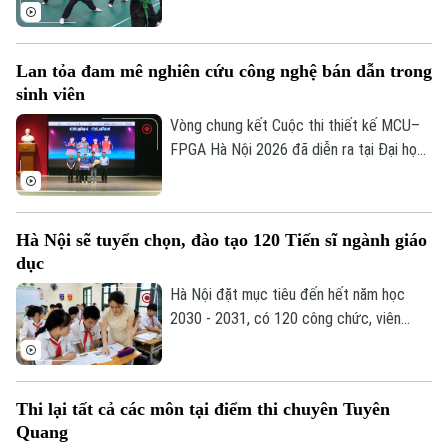
nhiều trường học tại Thủ đô đã chủ động
lồng ghép môn học này vào giờ thể dục
chính khóa, từ đó nuôi dưỡng đam mê võ
Lan tỏa đam mê nghiên cứu công nghệ bán dẫn trong
thuật từ môi trường học đường, giúp các
sinh viên
em học sinh thắp lên tình yêu với những
giá trị truyền thống.
Vòng chung kết Cuộc thi thiết kế MCU–
FPGA Hà Nội 2026 đã diễn ra tại Đại học
Bách khoa Hà Nội. Sự kiện quy tụ những
đội thi xuất sắc nhất đến từ các trường
đại học trên địa bàn Hà Nội, góp phần
Hà Nội sẽ tuyển chọn, đào tạo 120 Tiến sĩ ngành giáo
thúc đẩy tinh thần sáng tạo, nghiên cứu
dục
và ứng dụng công nghệ vi mạch, hệ thống
nhúng trong sinh viên.
Hà Nội đặt mục tiêu đến hết năm học
2030 - 2031, có 120 công chức, viên
chức ngành giáo dục và đào tạo đạt trình
độ Tiến sĩ thuộc các ngành khoa học cơ
bản, kỹ thuật và công nghệ...
Thi lại tất cả các môn tại điểm thi chuyên Tuyên
Quang