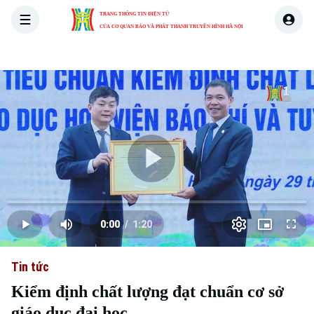
TRANG THÔNG TIN ĐIỆN TỬ
CỦA CƠ QUAN BÁO VÀ PHÁT THANH TRUYỀN HÌNH HÀ NỘI
THỜI SỰ
HÀ NỘI
THẾ GIỚI
KINH TẾ
NHÀ ĐẤT
Skip Ad
Play
Loaded
:
Video
0.00%
0:00
/
1:20
Play
Mute
Picture-
Full
Current
Duration
in-
Picture
Tin tức
Time
Kiểm định chất lượng đạt chuẩn cơ sở
giáo dục đại học