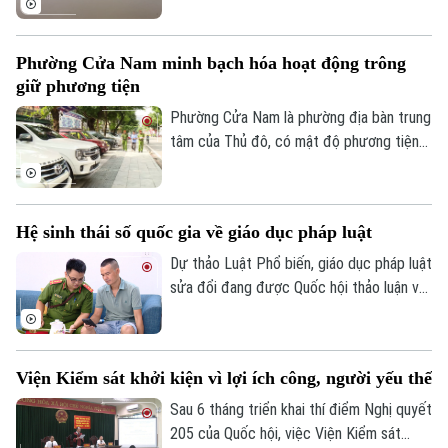
thủy - Công an Thành phố Hà Nội đã hoàn
thành việc số hóa toàn bộ bến thủy nội
Phường Cửa Nam minh bạch hóa hoạt động trông
địa, bến bãi tập kết vật liệu xây dựng trên
giữ phương tiện
tuyến quản lý.
Phường Cửa Nam là phường địa bàn trung
tâm của Thủ đô, có mật độ phương tiện
lớn với nhiều bệnh viện, trường học, cơ
quan, trung tâm dịch vụ khiến nhu cầu gửi
xe tăng cao. Thời gian qua, phường Cửa
Hệ sinh thái số quốc gia về giáo dục pháp luật
Nam đã triển khai đồng bộ nhiều giải pháp
Liên hệ đường dây nóng (bấm để gọi)
nhằm quản lý chặt chẽ các điểm trông giữ
Dự thảo Luật Phổ biến, giáo dục pháp luật
phương tiện, góp phần lập lại trật tự đô
Tòa soạn
Tòa soạn
sửa đổi đang được Quốc hội thảo luận với
thị và tạo thuận lợi cho người dân.
định hướng chuyển tư duy từ quản lý sang
0865.116.699 (hotline)
0865.116.699
phục vụ, lấy người dân làm trung tâm.
Điểm nhấn quan trọng nhất là yêu cầu xây
Viện Kiểm sát khởi kiện vì lợi ích công, người yếu thế
dựng hệ sinh thái số quốc gia, tích hợp trí
tuệ nhân tạo để hỗ trợ cộng đồng tra cứu
Sau 6 tháng triển khai thí điểm Nghị quyết
thông tin liên tục.
205 của Quốc hội, việc Viện Kiểm sát