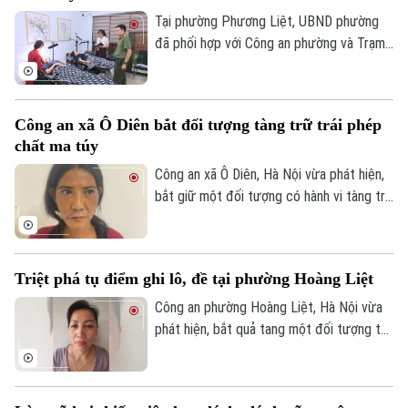
phạm.
Tại phường Phương Liệt, UBND phường
đã phối hợp với Công an phường và Trạm
Y tế thành lập đoàn kiểm tra liên ngành,
tiến hành kiểm tra đột xuất nhiều cơ sở
Theo dõi Hà Nội On
spa, chăm sóc da và thẩm mỹ trên địa
Công an xã Ô Diên bắt đối tượng tàng trữ trái phép
bàn nhằm kịp thời phát hiện, chấn chỉnh
chất ma túy
các vi phạm, bảo đảm quyền lợi và an toàn
cho người dân.
Công an xã Ô Diên, Hà Nội vừa phát hiện,
bắt giữ một đối tượng có hành vi tàng trữ
trái phép chất ma túy. Đối tượng là
Nguyễn Văn Dũng, sinh năm 1979, bị phát
hiện đang tang trữ 0,441 gam heroin tại
Triệt phá tụ điểm ghi lô, đề tại phường Hoàng Liệt
khu vực ngã ba đường Thượng Hội - Tân
Lập.
Công an phường Hoàng Liệt, Hà Nội vừa
phát hiện, bắt quả tang một đối tượng tổ
chức đánh bạc dưới hình thức ghi số lô,
đề.