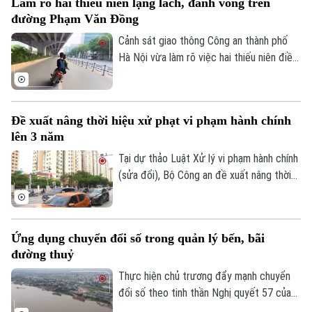
Làm rõ hai thiếu niên lạng lách, đánh võng trên
đường Phạm Văn Đồng
Cảnh sát giao thông Công an thành phố
Hà Nội vừa làm rõ việc hai thiếu niên điều
khiển xe máy lạng lách, đánh võng trên
đường Phạm Văn Đồng, gây nguy hiểm
cho người tham gia giao thông.
Đề xuất nâng thời hiệu xử phạt vi phạm hành chính
lên 3 năm
Tại dự thảo Luật Xử lý vi phạm hành chính
(sửa đổi), Bộ Công an đề xuất nâng thời
hiệu xử phạt vi phạm hành chính lên 3 năm
nhằm ngăn chặn chủ phương tiện vi phạm
giao thông lợi dụng kẽ hở để né “phạt
Ứng dụng chuyển đổi số trong quản lý bến, bãi
nguội” khi đăng kiểm.
đường thuỷ
Thực hiện chủ trương đẩy mạnh chuyển
đổi số theo tinh thần Nghị quyết 57 của
Trung ương, lực lượng Cảnh sát đường