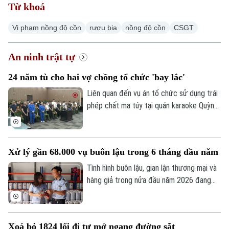
Từ khoá
Vi phạm nồng độ cồn
rượu bia
nồng độ cồn
CSGT
An ninh trật tự
24 năm tù cho hai vợ chồng tổ chức 'bay lắc'
Liên quan đến vụ án tổ chức sử dụng trái
phép chất ma túy tại quán karaoke Quỳnh
Trang (xã Ô Diên), Tòa án nhân dân thành
phố Hà Nội đã tuyên án 50 bị cáo liên
quan. Hội đồng xét xử xác định đây là vụ
Xử lý gần 68.000 vụ buôn lậu trong 6 tháng đầu năm
án đặc biệt nghiêm trọng, có tổ chức,
diễn ra trong thời gian dài dưới vỏ bọc
Tình hình buôn lậu, gian lận thương mại và
kinh doanh karaoke.
hàng giả trong nửa đầu năm 2026 đang
có nhiều diễn biến hết sức phức tạp trên
tất cả các tuyến. Báo cáo từ Ban Chỉ đạo
389 quốc gia cho thấy, trong 6 tháng đầu
Xoá bỏ 1824 lối đi tự mở ngang đường sắt