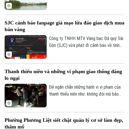
tự ATGT không chỉ là một phép thử công
nghệ mà là bước chuyển dịch chiến lược
của Công an TP Hà Nội trong quản trị
SJC cảnh báo fanpage giả mạo lừa đảo giao dịch mua
không gian tầm thấp, quyết tâm xóa bỏ
bán vàng
các "điểm mù" an toàn giao thông và trật
tự đô thị.
Công ty TNHH MTV Vàng bạc Đá quý Sài
Gòn (SJC) vừa phát đi cảnh báo về tình
trạng các đối tượng lợi dụng thương hiệu
SJC để lập fanpage giả mạo, mời chào
giao dịch vàng và thu thập thông tin cá
Thanh thiếu niên và những vi phạm giao thông đáng
nhân nhằm lừa đảo khách hàng.
lo ngại
Để ngăn chặn những hành vi vi phạm của
thanh thiếu niên như: không đội mũ bảo
hiểm, vượt đèn đỏ, đến những hành vi
nguy hiểm như lạng lách, đánh võng, bốc
đầu xe..., lực lượng Cảnh sát giao thông
Phường Phương Liệt siết chặt quản lý cơ sở làm đẹp,
Hà Nội đang tăng cường tuần tra, kiểm
thẩm mỹ
soát và xử lý nghiêm các trường hợp vi