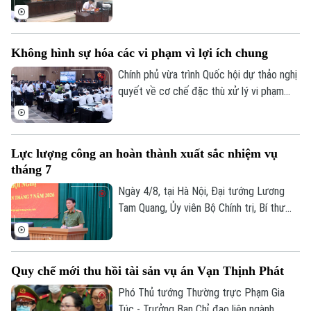
nhân dân trực tiếp khởi kiện các vụ án dân
sự đang tạo ra những bước ngoặt pháp lý
quan trọng. Không chỉ dừng lại ở chức
Không hình sự hóa các vi phạm vì lợi ích chung
năng thực hành quyền công tố, Viện Kiểm
sát đã trở thành "lá chắn" trực tiếp bảo
Chính phủ vừa trình Quốc hội dự thảo nghị
vệ lợi ích của Nhà nước, cộng đồng và
quyết về cơ chế đặc thù xử lý vi phạm
đặc biệt là những nhóm người yếu thế.
liên quan đến kinh tế và đổi mới sáng tạo.
Điểm cốt lõi của dự thảo là ưu tiên áp
dụng các biện pháp kinh tế, dân sự, hành
Lực lượng công an hoàn thành xuất sắc nhiệm vụ
chính và coi xử lý hình sự là biện pháp
tháng 7
cuối cùng. Chính sách này nhằm bảo vệ
cán bộ dám nghĩ dám làm vì lợi ích chung.
Ngày 4/8, tại Hà Nội, Đại tướng Lương
Tam Quang, Ủy viên Bộ Chính trị, Bí thư
Đảng ủy Công Trung ương, Bộ trưởng Bộ
Công an đã chủ trì Hội nghị giao ban Bộ
tháng 7/2026. Những thành quả toàn diện
Quy chế mới thu hồi tài sản vụ án Vạn Thịnh Phát
đạt được đã thể hiện rõ thế chủ động,
nhạy bén của toàn lực lượng trước mọi
Phó Thủ tướng Thường trực Phạm Gia
tình huống.
Túc - Trưởng Ban Chỉ đạo liên ngành