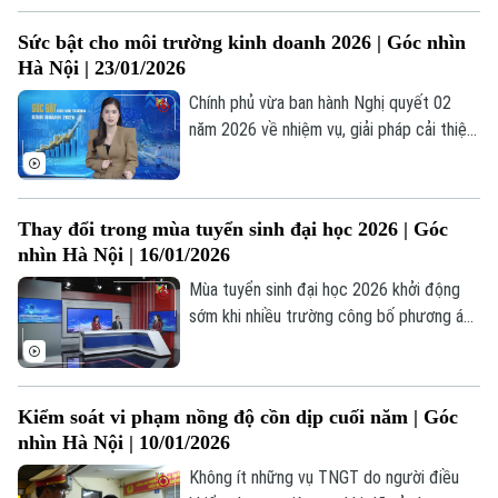
đặt ra yêu cầu mới: kinh tế nhà nước phải
Sức bật cho môi trường kinh doanh 2026 | Góc nhìn
thực sự là lực lượng dẫn dắt, kiến tạo
Hà Nội | 23/01/2026
phát triển, giữ vai trò nền tảng trong ổn
định vĩ mô, tự chủ chiến lược và nâng cao
Chính phủ vừa ban hành Nghị quyết 02
năng lực cạnh tranh quốc gia.
năm 2026 về nhiệm vụ, giải pháp cải thiện
môi trường đầu tư kinh doanh, nâng cao
năng lực cạnh tranh quốc gia, đặt mục
tiêu đột phá: phấn đấu tăng số doanh
Thay đổi trong mùa tuyển sinh đại học 2026 | Góc
nghiệp gia nhập thị trường tăng 15-25%
nhìn Hà Nội | 16/01/2026
so với năm 2025. Vậy cần những giải pháp
Theo dõi Hà Nội On
nào để đạt mục tiêu này?
Mùa tuyển sinh đại học 2026 khởi động
sớm khi nhiều trường công bố phương án
xét tuyển với điều chỉnh đáng chú ý, đồng
thời Bộ GD&ĐT lấy ý kiến dự thảo Quy
chế tuyển sinh mới.
Kiểm soát vi phạm nồng độ cồn dịp cuối năm | Góc
nhìn Hà Nội | 10/01/2026
Không ít những vụ TNGT do người điều