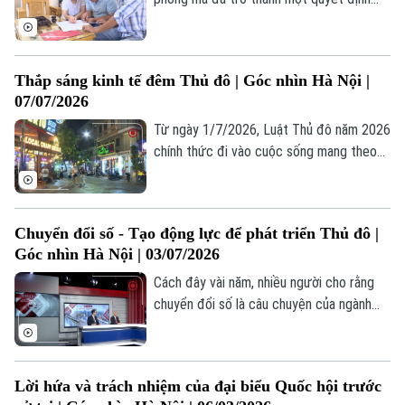
Thể thao
Đánh giá
chủ động của tuổi trẻ bản lĩnh để phát
Di tích
Dinh dưỡng
triển sự nghiệp trong kỷ nguyên vươn
Bóng đá
Giải trí
mình.
Thắp sáng kinh tế đêm Thủ đô | Góc nhìn Hà Nội |
Tư vấn sức khỏe
Quần vợt
07/07/2026
Tin tức
Đã phát sóng
Từ ngày 1/7/2026, Luật Thủ đô năm 2026
Golf
Sao
chính thức đi vào cuộc sống mang theo
những cơ chế đặc thù, vượt trội, được kỳ
Điện ảnh
vọng sẽ là chìa khóa hữu hiệu, mở cánh
cửa cho kinh tế đêm phát triển bứt phá
Thời trang
Chuyển đổi số - Tạo động lực để phát triển Thủ đô |
theo đúng định hướng và chỉ đạo của
Góc nhìn Hà Nội | 03/07/2026
HĐND thành phố.
Âm nhạc
Cách đây vài năm, nhiều người cho rằng
chuyển đổi số là câu chuyện của ngành
công nghệ thông tin. Nhưng hiện nay, nó
đã trở thành câu chuyện của toàn xã hội
và trở thành động lực để phát triển Thủ
Lời hứa và trách nhiệm của đại biểu Quốc hội trước
đô một cách toàn diện. Đặc biệt, trong