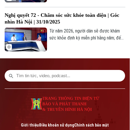
hiểm rình rập, mà một trong số đó là hiện
tượng "Bắt cóc online".
Nghị quyết 72 - Chăm sóc sức khỏe toàn diện | Góc
nhìn Hà Nội | 31/10/2025
Từ năm 2026, người dân sẽ được khám
sức khỏe định kỳ miễn phí hằng năm; đến
năm 2030, hưởng quyền lợi miễn viện phí
cơ bản – một trong những nhiệm vụ trọng
tâm theo Nghị quyết 72 của Bộ Chính trị
về bảo vệ và nâng cao sức khỏe nhân dân.
TRANG THÔNG TIN ĐIỆN TỬ
BÁO VÀ PHÁT THANH
& TRUYỀN HÌNH HÀ NỘI
Giới thiệu
Điều khoản sử dụng
Chính sách bảo mật