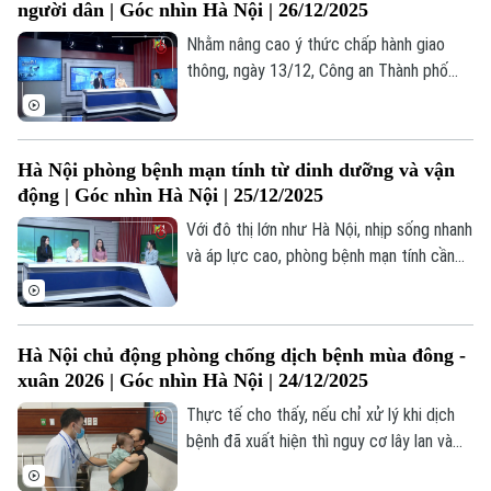
người dân | Góc nhìn Hà Nội | 26/12/2025
Nhằm nâng cao ý thức chấp hành giao
thông, ngày 13/12, Công an Thành phố
đưa vào vận hành hơn 1.800 camera AI tại
các nút, trục đường trọng điểm, giúp
giám sát hiệu quả ngay cả khi không có
Hà Nội phòng bệnh mạn tính từ dinh dưỡng và vận
CSGT.
động | Góc nhìn Hà Nội | 25/12/2025
Với đô thị lớn như Hà Nội, nhịp sống nhanh
và áp lực cao, phòng bệnh mạn tính cần
được nhìn nhận khoa học, toàn diện, dài
hạn, gắn với thay đổi lối sống, trách nhiệm
của mỗi cá nhân và cộng đồng.
Hà Nội chủ động phòng chống dịch bệnh mùa đông -
xuân 2026 | Góc nhìn Hà Nội | 24/12/2025
Thực tế cho thấy, nếu chỉ xử lý khi dịch
bệnh đã xuất hiện thì nguy cơ lây lan và
Liên hệ đường dây nóng (bấm để gọi)
hậu quả sẽ rất khó lường. Vì vậy, chủ động