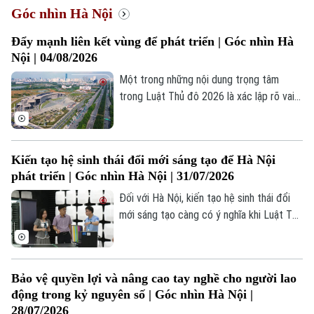
Góc nhìn Hà Nội
Đẩy mạnh liên kết vùng để phát triển | Góc nhìn Hà
Nội | 04/08/2026
Một trong những nội dung trọng tâm
trong Luật Thủ đô 2026 là xác lập rõ vai
trò của Hà Nội như hạt nhân, đô thị trung
tâm, cực tăng trưởng và động lực thúc
đẩy liên kết phát triển của Vùng Thủ đô,
Kiến tạo hệ sinh thái đổi mới sáng tạo để Hà Nội
Vùng đồng bằng sông Hồng, Vùng trung
phát triển | Góc nhìn Hà Nội | 31/07/2026
du và miền núi phía Bắc, cũng như của cả
nước.
Đối với Hà Nội, kiến tạo hệ sinh thái đổi
mới sáng tạo càng có ý nghĩa khi Luật Thủ
đô năm 2026 đã trao cho Thành phố
nhiều cơ chế đặc thù nhằm tạo đột phá
trong phát triển khoa học, công nghệ và
Bảo vệ quyền lợi và nâng cao tay nghề cho người lao
đổi mới sáng tạo.
động trong kỷ nguyên số | Góc nhìn Hà Nội |
28/07/2026