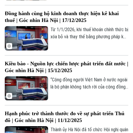
phòng ngừa từ sớm, từ xa là yêu cầu cấp
Tòa soạn
Tòa soạn
thiết nhằm bảo vệ sức khỏe cộng đồng,
0865.116.699 (hotline)
0865.116.699
Đồng hành cùng hộ kinh doanh thực hiện kê khai
đặc biệt tại một đô thị đông dân như Hà
thuế | Góc nhìn Hà Nội | 17/12/2025
Nội.
Từ 1/1/2026, khi thuế khoán chính thức bị
xóa bỏ và thay thế bằng phương pháp kê
khai, rất nhiều hộ kinh doanh bày tỏ sự lo
lắng: liệu kê khai thuế có phức tạp, có
tăng chi phí hay không, những người lớn
Kiều bào - Nguồn lực chiến lược phát triển đất nước |
tuổi ít sử dụng công nghệ sẽ xoay xở như
Góc nhìn Hà Nội | 15/12/2025
thế nào với các phần mềm kê khai?...
Những lo lắng đó sẽ được các chuyên gia
“Cộng đồng người Việt Nam ở nước ngoài
giải đáp trong chương trình này.
là bộ phận không tách rời của cộng đồng
dân tộc Việt Nam, là nguồn lực quan
trọng, nguồn lực chiến lược để phát triển
đất nước nhanh và bền vững" - đây không
Hạnh phúc trở thành thước đo về sự phát triển Thủ
chỉ là cách nhìn nhận mới, mà còn là bước
đô | Góc nhìn Hà Nội | 11/12/2025
chuyển rất lớn về tư duy đối với kiều bào
- từ một nguồn lực quan trọng sang
Thành ủy Hà Nội đã tổ chức Hội nghị quán