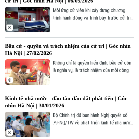
cử tri | Góc nhìn Hà Nội | 06/03/2026
lĩnh vực phát triển kinh tế, xã hội và an
ninh trật tự, chuyển đổi số đóng một vai
Mỗi ứng cử viên khi xây dựng chương
trò vô cùng quan trọng.
trình hành động và trình bày trước cử tri
đều đưa ra những cam kết - đó chính là
“lời hứa” chính trị. Nhưng lời hứa ấy được
hiểu như thế nào? Trách nhiệm của đại
Bầu cử - quyền và trách nhiệm của cử tri | Góc nhìn
biểu Quốc hội sau khi trúng cử ra sao? Và
Hà Nội | 27/02/2026
cơ chế nào để cử tri giám sát việc thực
hiện những cam kết đó?
Không chỉ là quyền hiến định, bầu cử còn
là nghĩa vụ, là trách nhiệm của mỗi công
dân đối với tương lai của đất nước. Theo
Hiến pháp và pháp luật hiện hành, công
dân đủ điều kiện đều có quyền bầu cử và
Kinh tế nhà nước - đầu tàu dẫn dắt phát tiển | Góc
ứng cử.
nhìn Hà Nội | 30/01/2026
Bộ Chính trị đã ban hành Nghị quyết số
79-NQ/TW về phát triển kinh tế nhà nước.
Nghị quyết không chỉ tái khẳng định vai
trò chủ đạo của kinh tế nhà nước, mà còn