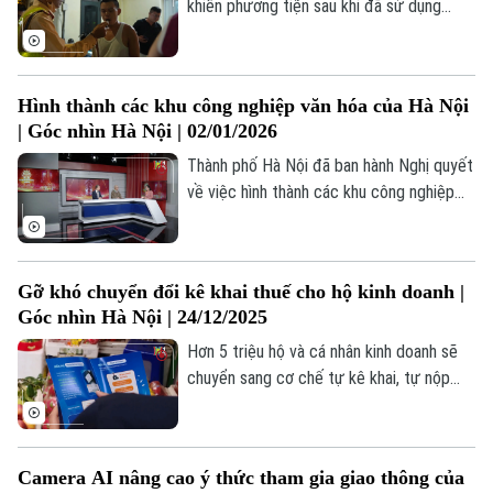
khiển phương tiện sau khi đã sử dụng
rượu bia diễn ra, để lại những hậu quả đau
lòng.. Thế nhưng vẫn còn đó những cá
nhân tham gia giao thông thiếu ý thức,
Hình thành các khu công nghiệp văn hóa của Hà Nội
chủ quan với sự an toàn của chính mình và
| Góc nhìn Hà Nội | 02/01/2026
những người khác.
Thành phố Hà Nội đã ban hành Nghị quyết
về việc hình thành các khu công nghiệp
văn hóa - mô hình không chỉ giúp khai thác
hiệu quả không gian đô thị, mà còn tạo ra
động lực tăng trưởng mới dựa trên sáng
Gỡ khó chuyển đổi kê khai thuế cho hộ kinh doanh |
tạo, tri thức và văn hóa.
Góc nhìn Hà Nội | 24/12/2025
Hơn 5 triệu hộ và cá nhân kinh doanh sẽ
chuyển sang cơ chế tự kê khai, tự nộp
thuế, một bước ngoặt lớn hướng tới minh
bạch, công bằng và hạn chế thất thu
trong bối cảnh kinh tế số, thanh toán điện
Camera AI nâng cao ý thức tham gia giao thông của
tử bùng nổ.