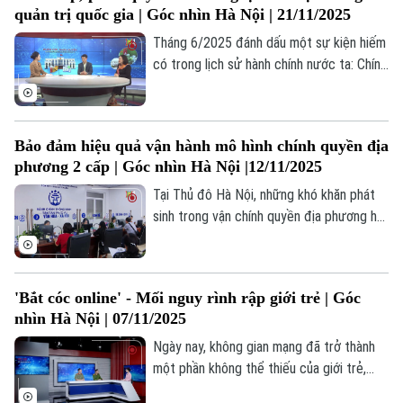
quản trị quốc gia | Góc nhìn Hà Nội | 21/11/2025
kinh tế tri thức và kinh tế xanh.
Tháng 6/2025 đánh dấu một sự kiện hiếm
có trong lịch sử hành chính nước ta: Chính
phủ đồng loạt ban hành 28 nghị định về
phân cấp, phân quyền cho chính quyền địa
phương. Đây không chỉ là một động thái
Bảo đảm hiệu quả vận hành mô hình chính quyền địa
kỹ thuật hành chính, mà là một cuộc cải
Bản quyền thuộc về Cơ quan Báo và Phát thanh Truyền hình Hà Nội Giấy
phương 2 cấp | Góc nhìn Hà Nội |12/11/2025
cách thể chế sâu sắc, thể hiện tư duy đổi
phép số: Số 63/GP-TTDT, cấp ngày 10/05/2023
mới mạnh mẽ trong quản trị quốc gia.
Tại Thủ đô Hà Nội, những khó khăn phát
TRANG THÔNG TIN ĐIỆN TỬ
sinh trong vận chính quyền địa phương hai
cấp đang được tập trung tháo gỡ một
CỦA CƠ QUAN BÁO VÀ PHÁT THANH TRUYỀN HÌNH HÀ NỘI
cách quyết liệt, kịp thời. Bên cạnh những
Số 3-5 Huỳnh Thúc Kháng-Phường Láng-Hà Nội
vấn đề được thành phố Hà Nội chủ động
'Bắt cóc online' - Mối nguy rình rập giới trẻ | Góc
Giám đốc: VŨ MINH TUẤN
tháo gỡ, nhiều vấn đề vượt thẩm quyền
nhìn Hà Nội | 07/11/2025
cũng đã được tổng hợp và báo cáo Trung
Phó Giám đốc: Nguyễn Kim Khiêm, Nguyễn Minh Đức, Nguyễn Thành Lợi
ương.
Ngày nay, không gian mạng đã trở thành
một phần không thể thiếu của giới trẻ,
nhưng đi kèm với nó là những mối nguy