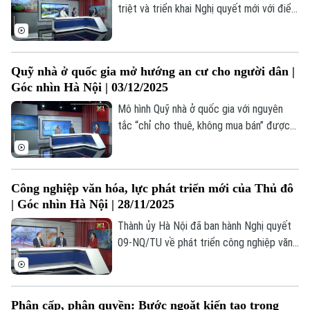
nguồn lực chiến lược của quốc gia.
triệt và triển khai Nghị quyết mới với điểm
nhấn quan trọng: đưa mục tiêu “Hạnh
phúc của nhân dân” trở thành thước đo
cao nhất trong phát triển Thủ đô.
Quỹ nhà ở quốc gia mở hướng an cư cho người dân |
Góc nhìn Hà Nội | 03/12/2025
Mô hình Quỹ nhà ở quốc gia với nguyên
tắc “chỉ cho thuê, không mua bán” được
xem là bước đi mang tính cải cách, nhằm
tạo ra nguồn cung nhà ở xã hội bền vững
và minh bạch, giúp thị trường bất động
Công nghiệp văn hóa, lực phát triển mới của Thủ đô
sản phát triển ổn định hơn.
| Góc nhìn Hà Nội | 28/11/2025
Thành ủy Hà Nội đã ban hành Nghị quyết
09-NQ/TU về phát triển công nghiệp văn
hóa giai đoạn 2021-2025, định hướng đến
năm 2030, tầm nhìn đến năm 2045, xác
định công nghiệp văn hóa là một trong ba
Phân cấp, phân quyền: Bước ngoặt kiến tạo trong
trụ cột tăng trưởng của Thủ đô, cùng với