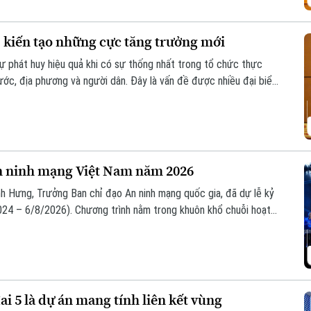
, kiến tạo những cực tăng trưởng mới
sự phát huy hiệu quả khi có sự thống nhất trong tổ chức thực
nước, địa phương và người dân. Đây là vấn đề được nhiều đại biểu
ự án đường Vành đai 5 – Vùng Thủ đô Hà Nội sáng 6/8.
n ninh mạng Việt Nam năm 2026
h Hưng, Trưởng Ban chỉ đạo An ninh mạng quốc gia, đã dự lễ kỷ
24 – 6/8/2026). Chương trình nằm trong khuôn khổ chuỗi hoạt
ia phối hợp với Bộ Công an tổ chức với chủ đề “Vì một không
i 5 là dự án mang tính liên kết vùng