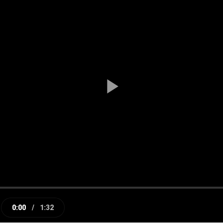
Play
Video
0:00
/
1:32
e
Current
Duration