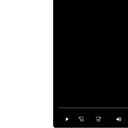
Loaded
:
0.00%
Play
Mut