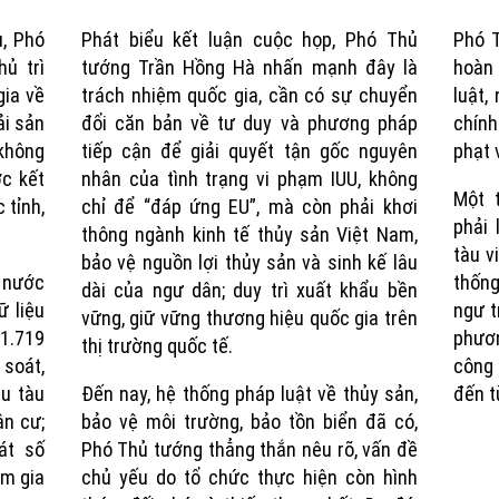
ủ, Phó
Phát biểu kết luận cuộc họp, Phó Thủ
Phó T
Time
ủ trì
tướng Trần Hồng Hà nhấn mạnh đây là
hoàn
ia về
trách nhiệm quốc gia, cần có sự chuyển
luật,
ải sản
đổi căn bản về tư duy và phương pháp
chính
không
tiếp cận để giải quyết tận gốc nguyên
phạt 
c kết
nhân của tình trạng vi phạm IUU, không
Một 
 tỉnh,
chỉ để “đáp ứng EU”, mà còn phải khơi
phải 
thông ngành kinh tế thủy sản Việt Nam,
tàu v
bảo vệ nguồn lợi thủy sản và sinh kế lâu
ả nước
thống
dài của ngư dân; duy trì xuất khẩu bền
ữ liệu
ngư t
vững, giữ vững thương hiệu quốc gia trên
81.719
phươn
thị trường quốc tế.
soát,
công 
ệu tàu
Đến nay, hệ thống pháp luật về thủy sản,
đến t
ân cư;
bảo vệ môi trường, bảo tồn biển đã có,
át số
Phó Thủ tướng thẳng thắn nêu rõ, vấn đề
am gia
chủ yếu do tổ chức thực hiện còn hình