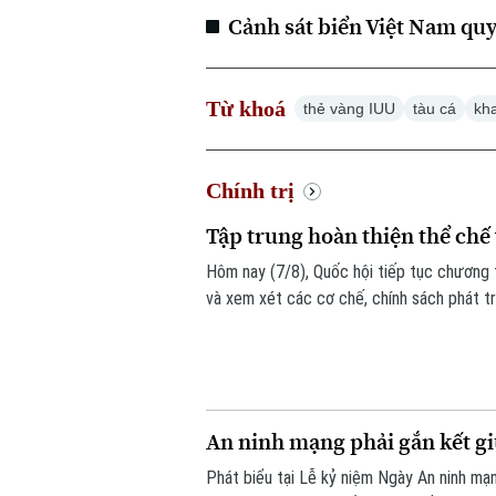
Cảnh sát biển Việt Nam quy
Từ khoá
thẻ vàng IUU
tàu cá
kha
Chính trị
Tập trung hoàn thiện thể chế 
Hôm nay (7/8), Quốc hội tiếp tục chương t
và xem xét các cơ chế, chính sách phát tr
vọng tháo gỡ điểm nghẽn về thể chế, hạ tầ
bền vững.
An ninh mạng phải gắn kết giữ
Phát biểu tại Lễ kỷ niệm Ngày An ninh m