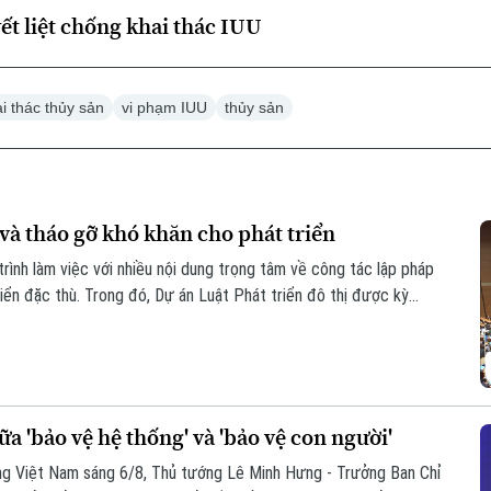
ết liệt chống khai thác IUU
i thác thủy sản
vi phạm IUU
thủy sản
và tháo gỡ khó khăn cho phát triển
rình làm việc với nhiều nội dung trọng tâm về công tác lập pháp
iển đặc thù. Trong đó, Dự án Luật Phát triển đô thị được kỳ
ng, nguồn lực và quản trị, thúc đẩy các đô thị phát triển nhanh,
a 'bảo vệ hệ thống' và 'bảo vệ con người'
ạng Việt Nam sáng 6/8, Thủ tướng Lê Minh Hưng - Trưởng Ban Chỉ