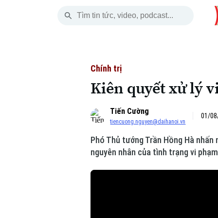
Thứ Sáu
THỜI SỰ
HÀ NỘI
THẾ GIỚI
07 Tháng 08, 2026
Hà Nội
Nhịp sống Hà Nộ
Tin tức
Chính trị
Kiên quyết xử lý v
Chính trị
Người Hà Nội
Quân s
Tiến Cường
Xã hội
Khoảnh khắc Hà 
Hồ sơ
01/08
tiencuong.nguyen@daihanoi.vn
An ninh trật tự
Ẩm thực
Người V
Phó Thủ tướng Trần Hồng Hà nhấn m
nguyên nhân của tình trạng vi phạm
Công nghệ
Skip Ad