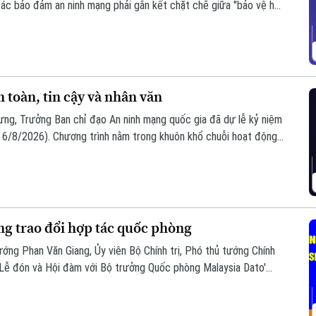
ác bảo đảm an ninh mạng phải gắn kết chặt chẽ giữa "bảo vệ hệ
oàn, bình yên và hạnh phúc của Nhân dân làm thước đo cao nhất
toàn, tin cậy và nhân văn
ưng, Trưởng Ban chỉ đạo An ninh mạng quốc gia đã dự lễ kỷ niệm
6/8/2026). Chương trình nằm trong khuôn khổ chuỗi hoạt động
i hợp với Bộ Công an tổ chức với chủ đề “Vì một không gian
ng trao đổi hợp tác quốc phòng
ướng Phan Văn Giang, Ủy viên Bộ Chính trị, Phó thủ tướng Chính
 Lễ đón và Hội đàm với Bộ trưởng Quốc phòng Malaysia Dato'