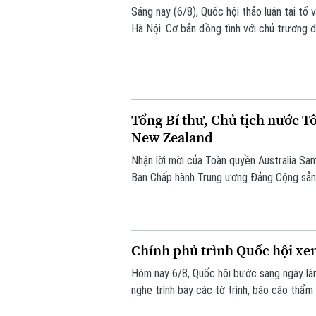
Sáng nay (6/8), Quốc hội thảo luận tại t
Hà Nội. Cơ bản đồng tình với chủ trương đ
hơn, đây là dự án mang tính liên kết vùng
Tổng Bí thư, Chủ tịch nước T
New Zealand
Nhận lời mời của Toàn quyền Australia S
Ban Chấp hành Trung ương Đảng Cộng sản 
Lâm cùng đoàn đại biểu cấp cao Việt Nam
đến ngày 14/8/2026.
Chính phủ trình Quốc hội xem
Hôm nay 6/8, Quốc hội bước sang ngày làm
nghe trình bày các tờ trình, báo cáo thẩm 
việc thành lập thành phố Quảng Ninh và th