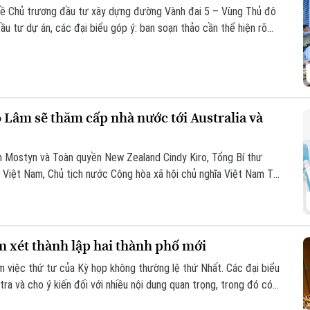
ổ về Chủ trương đầu tư xây dựng đường Vành đai 5 – Vùng Thủ đô
ầu tư dự án, các đại biểu góp ý: ban soạn thảo cần thể hiện rõ
 cao. Điều này sẽ giúp công tác điều phối dự án được rõ ràng hơn.
ô Lâm sẽ thăm cấp nhà nước tới Australia và
am Mostyn và Toàn quyền New Zealand Cindy Kiro, Tổng Bí thư
Việt Nam, Chủ tịch nước Cộng hòa xã hội chủ nghĩa Việt Nam Tô
 sẽ thăm cấp Nhà nước tới Australia và New Zealand từ ngày 9
 xét thành lập hai thành phố mới
 việc thứ tư của Kỳ họp không thường lệ thứ Nhất. Các đại biểu
tra và cho ý kiến đối với nhiều nội dung quan trọng, trong đó có
ành phố Bắc Ninh.