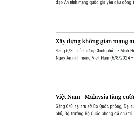
đạo An ninh mạng quốc gia yêu cầu công t
thống" và "bảo vệ con người", lấy sự an t
cho mọi chính sách.
Xây dựng không gian mạng an 
Sáng 6/8, Thủ tướng Chính phủ Lê Minh H
Ngày An ninh mạng Việt Nam (6/8/2024 – 
do Ban Chỉ đạo An ninh mạng quốc gia phố
mạng nhân văn cho mỗi người”.
Việt Nam - Malaysia tăng cườ
Sáng 6/8, tại trụ sở Bộ Quốc phòng, Đại t
phủ, Bộ trưởng Bộ Quốc phòng đã chủ trì
Seri Mohamed Khaled bin Nordin.