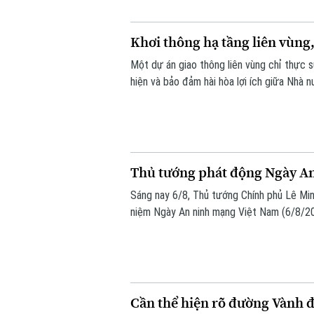
Khơi thông hạ tầng liên vùng
Một dự án giao thông liên vùng chỉ thực 
hiện và bảo đảm hài hòa lợi ích giữa Nhà 
Quốc hội đặt ra khi thảo luận tại tổ về D
Thủ tướng phát động Ngày A
Sáng nay 6/8, Thủ tướng Chính phủ Lê Min
niệm Ngày An ninh mạng Việt Nam (6/8/20
động do Ban Chỉ đạo An ninh mạng quốc g
gian mạng nhân văn cho mỗi người”.
Cần thể hiện rõ đường Vành đa