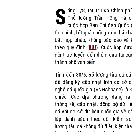
S
áng 1/8, tại Trụ sở Chính ph
Thủ tướng Trần Hồng Hà ch
cuộc họp Ban Chỉ đạo Quốc g
tình hình, kết quả chống khai thác h
bất hợp pháp, không báo cáo và 
theo quy định (
IUU
). Cuộc họp đượ
nối trực tuyến đến điểm cầu tại các
thành phố ven biển.
Tính đến 30/6, số lượng tàu cá c
đã đăng ký, cập nhật trên cơ sở d
nghề cá quốc gia (VNFishbase) là 
chiếc. Các địa phương đang rà 
thống kê, cập nhật, đồng bộ dữ li
cá với cơ sở dữ liệu quốc gia về d
lập danh sách theo dõi, kiểm so
lượng tàu cá không đủ điều kiện th