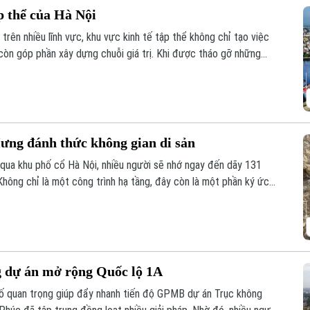
p thể của Hà Nội
trên nhiều lĩnh vực, khu vực kinh tế tập thể không chỉ tạo việc
còn góp phần xây dựng chuỗi giá trị. Khi được tháo gỡ những
ng lực quan trọng đóng góp vào tăng trưởng nhanh và bền vững
ưng đánh thức không gian di sản
qua khu phố cổ Hà Nội, nhiều người sẽ nhớ ngay đến dãy 131
hông chỉ là một công trình hạ tầng, đây còn là một phần ký ức
hu vực này sẽ được chỉnh trang theo hướng bảo tồn kết hợp phát
n hóa, nghệ thuật và du lịch mới.
g dự án mở rộng Quốc lộ 1A
 tố quan trọng giúp đẩy nhanh tiến độ GPMB dự án Trục không