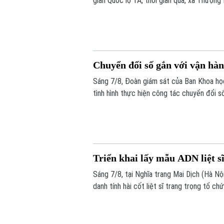
gian Quốc lộ 1A, thời gian qua, xã Thượng
dân và doanh nghiệp đã sớm đồng thuận, b
Chuyển đổi số gắn với vận hà
Sáng 7/8, Đoàn giám sát của Ban Khoa h
tình hình thực hiện công tác chuyển đổi s
Triển khai lấy mẫu ADN liệt s
Sáng 7/8, tại Nghĩa trang Mai Dịch (Hà Nộ
danh tính hài cốt liệt sĩ trang trọng tổ 
lấy mẫu hài cốt liệt sĩ chưa xác định đượ