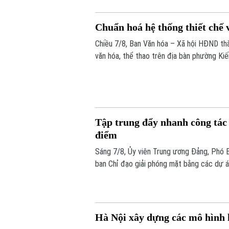
Chuẩn hoá hệ thống thiết chế 
Chiều 7/8, Ban Văn hóa – Xã hội HĐND thà
văn hóa, thể thao trên địa bàn phường Ki
Tập trung đẩy nhanh công tác 
điểm
Sáng 7/8, Ủy viên Trung ương Đảng, Phó 
ban Chỉ đạo giải phóng mặt bằng các dự án
đạo nhằm rà soát, đánh giá tiến độ công t
điểm trên địa bàn thành phố.
Hà Nội xây dựng các mô hình k