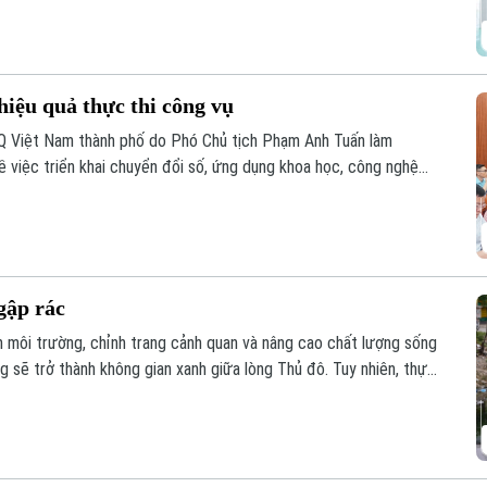
iều tiềm năng cần được đánh thức.
iệu quả thực thi công vụ
Q Việt Nam thành phố do Phó Chủ tịch Phạm Anh Tuấn làm
ề việc triển khai chuyển đổi số, ứng dụng khoa học, công nghệ
cấp dịch vụ công khi thực hiện sắp xếp đơn vị hành chính và tổ
cấp trên địa bàn xã năm 2026.
gập rác
ện môi trường, chỉnh trang cảnh quan và nâng cao chất lượng sống
 sẽ trở thành không gian xanh giữa lòng Thủ đô. Tuy nhiên, thực
hải phủ kín mặt nước, gây ô nhiễm và ảnh hưởng đến dòng chảy.