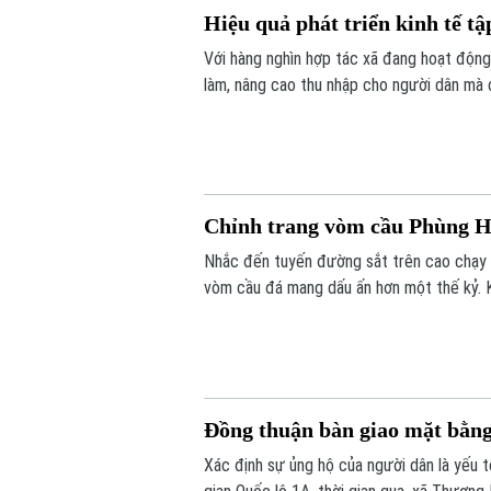
Hiệu quả phát triển kinh tế tậ
Với hàng nghìn hợp tác xã đang hoạt động 
làm, nâng cao thu nhập cho người dân mà 
điểm nghẽn đây sẽ là một trong những độ
của Thủ đô.
Chỉnh trang vòm cầu Phùng H
Nhắc đến tuyến đường sắt trên cao chạy 
vòm cầu đá mang dấu ấn hơn một thế kỷ. K
đô thị của Thủ đô. Trong thời gian tới, k
huy giá trị di sản, mở ra một không gian vă
Đồng thuận bàn giao mặt bằn
Xác định sự ủng hộ của người dân là yếu