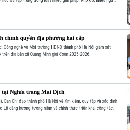
 Phúc đã tập trung đồng loạt nhiều giải pháp. Nhờ đó, nhiều người
àn giao đất để thực hiện siêu dự án 162.000 tỷ đồng này.
nh chính quyền địa phương hai cấp
ọc, Công nghệ và Môi trường HĐND thành phố Hà Nội giám sát
ố trên địa bàn xã Quang Minh giai đoạn 2025-2026.
ĩ tại Nghĩa trang Mai Dịch
i), Ban Chỉ đạo thành phố Hà Nội về tìm kiếm, quy tập và xác định
chức Lễ dâng hương tưởng niệm và chính thức triển khai công tác
c thông tin để phục vụ giám định ADN.