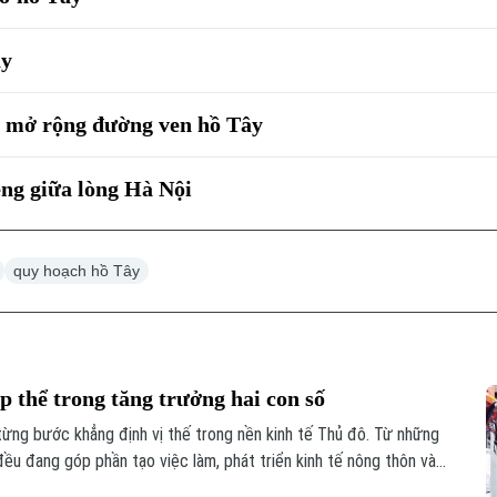
ây
ỷ mở rộng đường ven hồ Tây
êng giữa lòng Hà Nội
quy hoạch hồ Tây
p thể trong tăng trưởng hai con số
từng bước khẳng định vị thế trong nền kinh tế Thủ đô. Từ những
ều đang góp phần tạo việc làm, phát triển kinh tế nông thôn và
đạt mục tiêu tăng trưởng GRDP ở mức hai con số, kinh tế tập thể