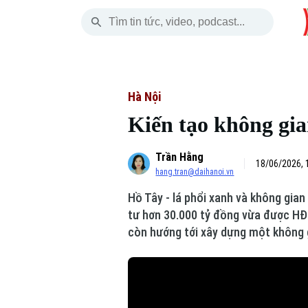
Thứ Sáu
THỜI SỰ
HÀ NỘI
THẾ GIỚI
07 Tháng 08, 2026
Hà Nội
Nhịp sống Hà Nộ
Tin tức
Hà Nội
Kiến tạo không gi
Chính trị
Người Hà Nội
Quân s
Trần Hằng
Xã hội
Khoảnh khắc Hà 
Hồ sơ
18/06/2026, 
hang.tran@daihanoi.vn
An ninh trật tự
Ẩm thực
Người V
Hồ Tây - lá phổi xanh và không gia
tư hơn 30.000 tỷ đồng vừa được HĐN
Công nghệ
còn hướng tới xây dựng một không g