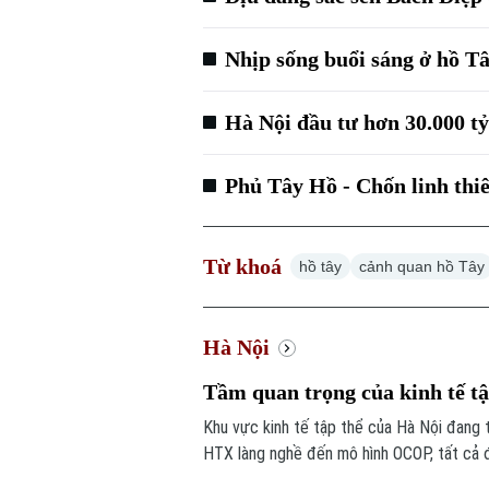
Nhịp sống buổi sáng ở hồ T
Hà Nội đầu tư hơn 30.000 t
Phủ Tây Hồ - Chốn linh thi
Từ khoá
hồ tây
cảnh quan hồ Tây
Hà Nội
Tầm quan trọng của kinh tế tậ
Khu vực kinh tế tập thể của Hà Nội đang 
HTX làng nghề đến mô hình OCOP, tất cả đ
thúc đẩy tiêu dùng. Đặc biệt, để Hà Nội 