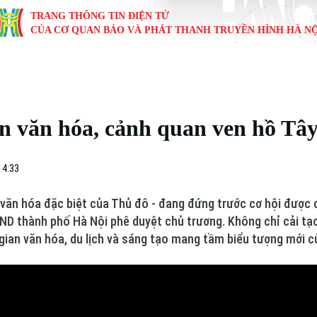
TRANG THÔNG TIN ĐIỆN TỬ
CỦA CƠ QUAN BÁO VÀ PHÁT THANH TRUYỀN HÌNH HÀ NỘ
KINH TẾ
NHÀ ĐẤT
TÀU VÀ XE
GIÁO DỤC
VĂN HÓA
SỨC KHỎ
i
Tin tức
Tin tức
Ô tô
Tin tức
Tin tức
Y tế
an văn hóa, cảnh quan ven hồ Tâ
ự
Cafe sáng
Đầu tư
Tàu
Tuyển sinh
Làng nghề
Dinh dư
Nội
Tài chính Ngân hàng
Căn hộ
Xe máy
Hướng nghiệp
Di tích
Tư vấn 
14:33
iệt 4 phương
Doanh nghiệp
Đất đai
Thị trường
n văn hóa đặc biệt của Thủ đô - đang đứng trước cơ hội được 
D thành phố Hà Nội phê duyệt chủ trương. Không chỉ cải tạo
Kinh nghiệm
Đánh giá
ian văn hóa, du lịch và sáng tạo mang tầm biểu tượng mới c