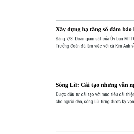
chính là một trong những khu vực còn nh
Xây dựng hạ tầng số đảm bảo h
Sáng 7/8, Đoàn giám sát của Ủy ban MTT
Trưởng đoàn đã làm việc với xã Kim Anh v
trong giải quyết thủ tục hành chính, cung 
chức mô hình chính quyền địa phương hai 
Sông Lừ: Cải tạo nhưng vẫn n
Được đầu tư cải tạo với mục tiêu cải thi
cho người dân, sông Lừ từng được kỳ vọng
tế hiện nay, nhiều đoạn sông vẫn bị rác t