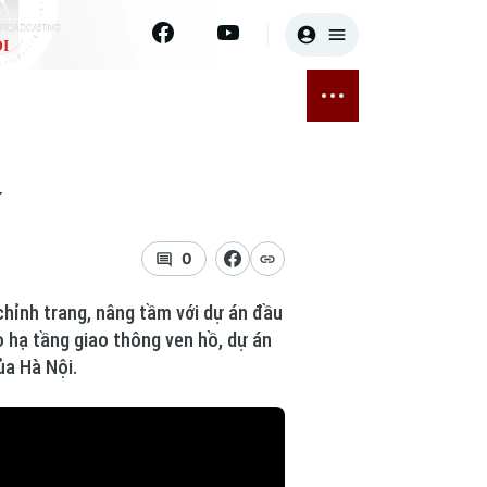
I
E
THỂ THAO
GIẢI TRÍ
ĐÃ PHÁT SÓNG
Bóng đá
Tin tức
y
ỡng
Quần vợt
Sao
sức khỏe
Golf
Điện ảnh
0
Thời trang
chỉnh trang, nâng tầm với dự án đầu
 hạ tầng giao thông ven hồ, dự án
Âm nhạc
ủa Hà Nội.