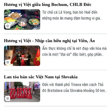
người Việt Nam tại Kansai”.
Hương vị Việt giữa lòng Bochum, CHLB Đức
Từ chả cá Lã Vọng, bún bò Huế đến
những món ăn mang đậm hương vị gia
đình Việt, một không gian ẩm thực đặc
biệt vừa được tổ chức tại thành phố
Bochum, Cộng hòa Liên bang Đức.
Hương vị Việt - Nhịp cầu hữu nghị tại Viên, Áo
Ẩm thực không chỉ là nét đẹp văn hóa mà
còn là một "đại sứ" đặc biệt, góp phần
kết nối các dân tộc. Tại Thủ đô Viên của
Áo, chương trình Phở Cultural Roadshow
Europe 2026 đã mang những hương vị
Lan tỏa bản sắc Việt Nam tại Slovakia
truyền thống của Việt Nam đến với đông
đảo bạn bè quốc tế, góp phần lan tỏa hình
Đến với thành phố Trnava nằm cách Thủ
ảnh đất nước và con người Việt Nam.
đô Bratislava của Slovakia khoảng 50 km
về phía Đông Bắc, những tà áo dài cùng
các giai điệu Việt Nam, những món ăn
mang đậm bản sắc đã thu hút hàng nghìn