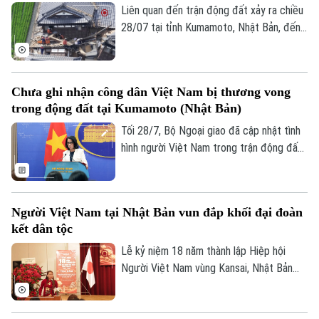
Căn hộ
hóa dân tộc vào hệ thống các phần thi.
Liên quan đến trận động đất xảy ra chiều
Tàu
Tin tức
Văn hóa
28/07 tại tỉnh Kumamoto, Nhật Bản, đến
Đất đai
nay có 01 công dân Việt Nam thiệt mạng
Xe máy
Tuyển sinh
và một số công dân Việt Nam bị thương
Tin tức
Sức khỏe
Kinh nghiệm
trong trận động đất. Ngay sau khi nhận
Thị trường
Hướng nghiệp
Chưa ghi nhận công dân Việt Nam bị thương vong
được thông tin, các cơ quan đại diện Việt
Làng nghề
Y tế
trong động đất tại Kumamoto (Nhật Bản)
Thể thao
Nam đã phối hợp với các cơ quan chức
Đánh giá
năng sở tại để xác minh thông tin và triển
Di tích
Tối 28/7, Bộ Ngoại giao đã cập nhật tình
Dinh dưỡng
Bóng đá
khai các biện pháp bảo hộ công dân.
hình người Việt Nam trong trận động đất
Giải trí
7 độ Richter tại tỉnh Kumamoto (Nhật
Tư vấn sức khỏe
Quần vợt
Bản), gây ra những thiệt hại về người và
Tin tức
Đã phát sóng
của tại khu vực này.
Golf
Người Việt Nam tại Nhật Bản vun đắp khối đại đoàn
Sao
kết dân tộc
Lễ kỷ niệm 18 năm thành lập Hiệp hội
Điện ảnh
Người Việt Nam vùng Kansai, Nhật Bản
Thời trang
vừa diễn ra với chủ đề “Tăng cường khối
đại đoàn kết dân tộc trong cộng đồng
Âm nhạc