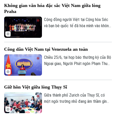
sắc mà còn tạo không gian giao lưu văn
Theo dõi Hà Nội On
Không gian văn hóa đặc sắc Việt Nam giữa lòng
hóa, góp phần lan tỏa hình ảnh đất nước,
Praha
con người Việt Nam tới cộng đồng quốc
tế.
Cộng đồng người Việt tại Cộng hòa Séc
và bạn bè quốc tế đã hòa mình vào không
gian văn hóa đặc sắc tại Festival "Rực rỡ
Việt Nam 2026" diễn ra vào ngày 26/6,
giữa lòng thủ đô Praha. Không chỉ là ngày
Công dân Việt Nam tại Venezuela an toàn
hội văn hóa, sự kiện còn là hành trình lan
tỏa niềm tự hào dân tộc, kết nối cộng
Chiều 25/6, tại họp báo thường kỳ của Bộ
đồng người Việt trên toàn thế giới và
Ngoại giao, Người Phát ngôn Phạm Thu
quảng bá những giá trị tinh hoa của văn
Hằng đã thông tin về tình hình công dân
hóa Việt Nam đến với bạn bè quốc tế.
Việt Nam tại Venezuela sau trận động đất
kép xảy ra tối qua tại nước này.
Giữ hồn Việt giữa lòng Thụy Sĩ
Giữa thành phố Zurich của Thụy Sĩ, có
một ngôi trường nhỏ đang âm thầm gìn
giữ tiếng Việt và nuôi dưỡng tình yêu quê
hương cho con em cộng đồng người Việt