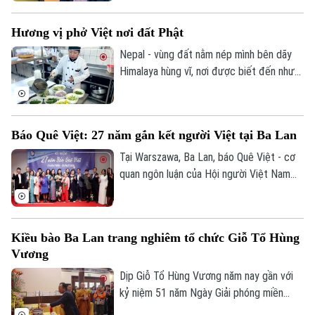
Middlesex, Vương quốc Anh. Hành trình
hơn 20 năm nghiên cứu đã giúp ông trở
Hương vị phở Việt nơi đất Phật
thành cầu nối tri thức giữa Việt Nam và
thế giới.
Nepal - vùng đất nằm nép mình bên dãy
Himalaya hùng vĩ, nơi được biết đến như
cái nôi của Phật giáo và những hành trình
tâm linh. Giữa không gian ấy, có một
hương vị rất Việt Nam đang lan tỏa âm
Báo Quê Việt: 27 năm gắn kết người Việt tại Ba Lan
thầm nhưng bền bỉ, đó là phở.
Tại Warszawa, Ba Lan, báo Quê Việt - cơ
quan ngôn luận của Hội người Việt Nam
tại Ba Lan – vừa tổ chức kỷ niệm 27 năm
Liên hệ đường dây nóng (bấm để gọi)
ngày thành lập, đánh dấu hành trình bền bỉ
Tòa soạn
Tòa soạn
đồng hành cùng cộng đồng người Việt xa
Kiều bào Ba Lan trang nghiêm tổ chức Giỗ Tổ Hùng
0865.116.699 (hotline)
0865.116.699
quê và gìn giữ tiếng Việt nơi đất khách.
Vương
Dịp Giỗ Tổ Hùng Vương năm nay gần với
kỷ niệm 51 năm Ngày Giải phóng miền
Nam, thống nhất đất nước, cộng đồng