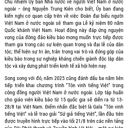
Chủ nhiệm Ủy ban Nhà nước về người Việt Nam ở nước
ngoài – ông Nguyễn Trung Kiên cho biết, Ủy ban đang
kiến nghị cơ quan cấp trên về việc Đoàn đại biểu người
Việt Nam ở nước ngoài sẽ tham gia Lễ kỷ niệm 80 năm
Quốc khánh Việt Nam. Hoạt động này đáp ứng nguyện
vọng của đông đảo kiều bào mong muốn trực tiếp được
tham gia trong các sự kiện quan trọng và đại lễ của dân
tộc; thể hiện sự tri ân, trân trọng vai trò và đóng góp của
kiều bào trong sự nghiệp kháng chiến giành độc lập dân
tộc và xây dựng phát triển kinh tế xã hội hiện nay.
Song song với đó, năm 2025 cũng đánh dấu ba năm liên
Xu hướng
tiếp triển khai chương trình "Tôn vinh tiếng Việt" trong
cộng đồng người Việt Nam ở nước ngoài. Lớp tập huấn
cho giáo viên kiều bào từ 15 quốc gia sẽ diễn ra từ 13-
28/8 tại Việt Nam. Điểm nhấn đặc biệt là Gala "Tôn vinh
tiếng Việt" và lễ trao giải “Sứ giả tiếng Việt”, lần đầu tiên
được truyền hình trực tiếp vào tối 21/8 trên các nền tảng