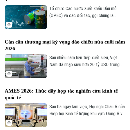
Á và Đông Nam Á năm 2026 (AMES
2026), vừa bế mạc hôm nay tại Hà Nội
Tổ chức Các nước Xuất khẩu Dầu mỏ
sau ba ngày làm việc.
(OPEC) và các đối tác, gọi chung là
OPEC+, dự kiến sẽ tiếp tục nâng hạn
ngạch khai thác dầu trong tháng 9 tại
cuộc họp trực tuyến diễn ra vào tối 2/8.
Cán cân thương mại kỳ vọng đảo chiều nửa cuối năm
Động thái này diễn ra trong bối cảnh căng
2026
thẳng tại Trung Đông vẫn gây ra nhiều
gián đoạn đối với nguồn cung năng lượng
Sau nhiều năm liên tiếp xuất siêu, Việt
Liên hệ đường dây nóng (bấm để gọi)
toàn cầu.
Nam đã nhập siêu hơn 20 tỷ USD trong
Tòa soạn
Tòa soạn
gần 7 tháng đầu năm 2026. Dù vậy, nhiều
chuyên gia cho rằng đây chưa phải tín
0865.116.699 (hotline)
0865.116.699
hiệu đáng lo ngại, bởi phần lớn kim ngạch
AMES 2026: Thúc đẩy hợp tác nghiên cứu kinh tế
nhập khẩu đang phục vụ đầu tư và sản
quốc tế
xuất, tạo nền tảng cho xuất khẩu tăng tốc
trong những tháng cuối năm.
Sau ba ngày làm việc, Hội nghị Châu Á của
Hiệp hội Kinh tế lượng khu vực Đông Á và
Đông Nam Á năm 2026 - AMES 2026 đã
bế mạc tại Hà Nội. Với gần 300 học giả,