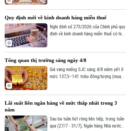
hoàn thiện cơ sở pháp lý về huy động
nguồn lực trong các tình huống cấp bách,
Quy định mới về kinh doanh hàng miễn thuế
đồng thời bảo đảm tốt hơn quyền sở hữu
tài sản của tổ chức, cá nhân.
Nghị định số 273/2026 của Chính phủ quy
định về kinh doanh hàng miễn thuế có hiệu
lực thi hành kể từ ngày 21/8/2026. Một
trong những điểm mới đáng chú ý của
Nghị định này là quy định tạo thuận lợi cho
Tổng quan thị trường sáng ngày 4/8
người mua hàng miễn thuế thông qua việc
khai thác dữ liệu điện tử từ các cơ sở dữ
Giá vàng miếng SJC sáng 4/8 niêm yết ở
liệu quốc gia và cơ sở dữ liệu chuyên
mức 137,5–141 triệu đồng/lượng (mua
ngành.
vào-bán ra), tăng 500.000 đồng/lượng
chiều mua và duy trì ổn định chiều bán so
với ngày 3/8. Đối với vàng nhẫn niêm yết
Lãi suất liên ngân hàng về mức thấp nhất trong 3
mức 136,5–140,5 triệu đồng/lượng (mua
năm
vào-bán ra), duy trì ổn định ở cả hai chiều
so với 3/8. Giá vàng thế giới sáng 4/8 giao
Sau ba tuần hút ròng liên tiếp, trong tuần
dịch quanh mức 4.055,5 USD/ounce, tăng
qua (27/7 - 31/7), Ngân hàng Nhà nước