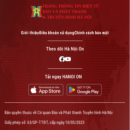
TRANG THÔNG TIN ĐIỆN TỬ
BÁO VÀ PHÁT THANH
& TRUYỀN HÌNH HÀ NỘI
Giới thiệu
Điều khoản sử dụng
Chính sách bảo mật
Theo dõi Hà Nội On
Tải ngay HANOI ON
Bản quyền thuộc về Cơ quan Báo và Phát thanh Truyền hình Hà Nội
Giấy phép số: 63/GP-TTĐT, cấp ngày 10/05/2023