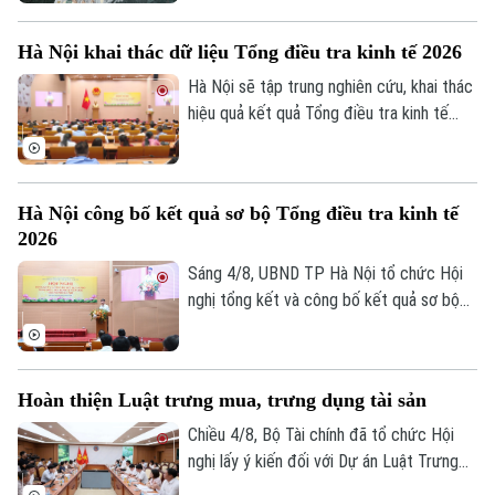
(5/8) với thông tin về giá vàng và tỷ giá
Tin tức
Đã phát sóng
ngoại tệ.
Golf
Hà Nội khai thác dữ liệu Tổng điều tra kinh tế 2026
Sao
Hà Nội sẽ tập trung nghiên cứu, khai thác
Điện ảnh
hiệu quả kết quả Tổng điều tra kinh tế
năm 2026 để phục vụ hoạch định chính
Thời trang
sách, xây dựng kịch bản phát triển kinh tế
- xã hội. Đây là chỉ đạo của Phó Chủ tịch
Âm nhạc
Hà Nội công bố kết quả sơ bộ Tổng điều tra kinh tế
UBND thành phố Hà Nội Nguyễn Xuân
2026
Lưu, Trưởng Ban Chỉ đạo Tổng điều tra
kinh tế năm 2026 thành phố tại Hội nghị
Sáng 4/8, UBND TP Hà Nội tổ chức Hội
tổng kết và công bố kết quả sơ bộ Tổng
nghị tổng kết và công bố kết quả sơ bộ
điều tra kinh tế năm 2026.
Tổng điều tra kinh tế năm 2026. Hội nghị
do Phó Chủ tịch UBND thành phố Nguyễn
Xuân Lưu, Trưởng Ban Chỉ đạo Tổng điều
Hoàn thiện Luật trưng mua, trưng dụng tài sản
tra kinh tế năm 2026 thành phố Hà Nội
chủ trì.
Chiều 4/8, Bộ Tài chính đã tổ chức Hội
nghị lấy ý kiến đối với Dự án Luật Trưng
mua, trưng dụng tài sản (sửa đổi), nhằm