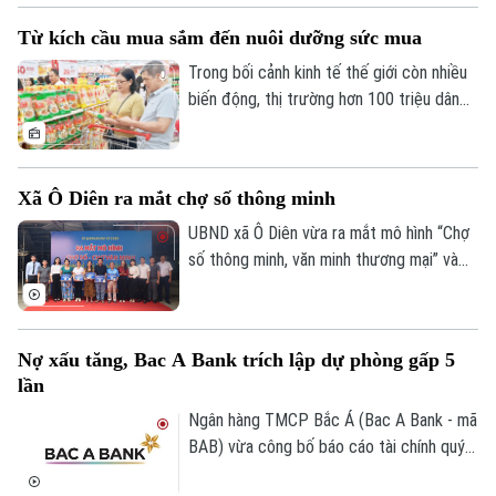
chuyên gia đến từ hơn 30 quốc gia và
Từ kích cầu mua sắm đến nuôi dưỡng sức mua
vùng lãnh thổ, hội nghị đã khẳng định vai
trò của Hà Nội là điểm kết nối tri thức và
Trong bối cảnh kinh tế thế giới còn nhiều
hợp tác học thuật quốc tế.
biến động, thị trường hơn 100 triệu dân
tiếp tục là điểm tựa quan trọng của tăng
trưởng. Tuy nhiên, khi người tiêu dùng
ngày càng thận trọng, kích cầu không thể
Xã Ô Diên ra mắt chợ số thông minh
chỉ dựa vào khuyến mại. Yêu cầu đặt ra là
kết nối hiệu quả sản xuất với phân phối,
UBND xã Ô Diên vừa ra mắt mô hình “Chợ
mở rộng thương mại điện tử, thanh toán
số thông minh, văn minh thương mại” và
số và củng cố niềm tin thị trường.
“Tuyến đường Phan Xích thanh toán
không dùng tiền mặt”, góp phần thúc đẩy
chuyển đổi số trong hoạt động thương
Nợ xấu tăng, Bac A Bank trích lập dự phòng gấp 5
mại và từng bước xây dựng kinh tế số
lần
trên địa bàn.
Ngân hàng TMCP Bắc Á (Bac A Bank - mã
BAB) vừa công bố báo cáo tài chính quý
II/2026 với lợi nhuận trước thuế đạt 304