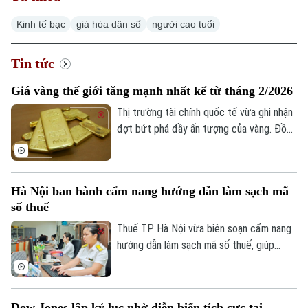
Kinh tế bạc
già hóa dân số
người cao tuổi
Tin tức
Giá vàng thế giới tăng mạnh nhất kể từ tháng 2/2026
Thị trường tài chính quốc tế vừa ghi nhận
đợt bứt phá đầy ấn tượng của vàng. Đồng
USD suy yếu, lợi suất trái phiếu Kho bạc
Mỹ giảm và những tín hiệu tích cực từ
các cuộc đàm phán giữa Mỹ và Iran được
Hà Nội ban hành cẩm nang hướng dẫn làm sạch mã
cho là các yếu tố làm thay đổi tâm lý của
số thuế
giới đầu tư.
Thuế TP Hà Nội vừa biên soạn cẩm nang
hướng dẫn làm sạch mã số thuế, giúp
người nộp thuế nhận biết trạng thái mã số
thuế, xử lý các trường hợp cần cập nhật
thông tin và hạn chế phát sinh vướng mắc
Dow Jones lập kỷ lục nhờ diễn biến tích cực tại