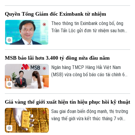
tỷ đồng, gần như đi ngang so với cùng kỳ
năm trước.
Quyền Tổng Giám đốc Eximbank từ nhiệm
Theo thông tin Eximbank công bố, ông
Trần Tấn Lộc gửi đơn từ nhiệm sau hơn
một năm đảm nhiệm cương vị Quyền Tổng
giám đốc, kể từ tháng 7/2025. Sau khi
ông Lộc rời vị trí, Ban điều hành Eximbank
MSB báo lãi hơn 3.400 tỷ đồng nửa đầu năm
còn 6 thành viên.
Ngân hàng TMCP Hàng Hải Việt Nam
(MSB) vừa công bố báo cáo tài chính 6
tháng đầu năm 2026 với lợi nhuận trước
thuế đạt hơn 3.400 tỷ đồng. Tổng tài sản
của ngân hàng đạt gần 441.000 tỷ đồng,
Giá vàng thế giới xuất hiện tín hiệu phục hồi kỹ thuật
tăng hơn 8% so với cuối năm 2025.
Bản quyền thuộc về Cơ quan Báo và Phát thanh Truyền hình Hà Nội Giấy
Sau giai đoạn biến động mạnh, thị trường
phép số: Số 63/GP-TTDT, cấp ngày 10/05/2023
vàng thế giới vừa kết thúc tháng 7 với
TRANG THÔNG TIN ĐIỆN TỬ
những tín hiệu phục hồi kỹ thuật đáng chú
ý. Dù giá thế giới vừa trải qua một phiên
CỦA CƠ QUAN BÁO VÀ PHÁT THANH TRUYỀN HÌNH HÀ NỘI