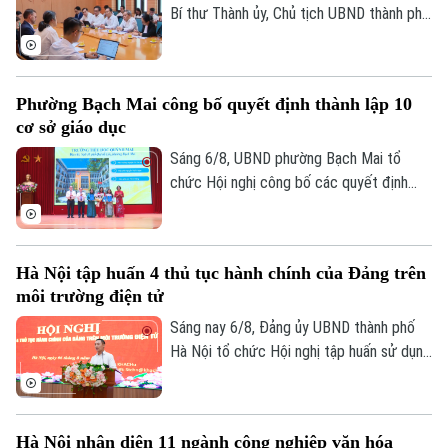
Bí thư Thành ủy, Chủ tịch UBND thành phố
Hà Nội Vũ Đại Thắng đã tiếp Giám đốc Cơ
quan Phát triển Pháp (AFD) tại Việt Nam,
ông Julien Seillan, trao đổi về các dự án
Phường Bạch Mai công bố quyết định thành lập 10
đang triển khai và định hướng mở rộng
cơ sở giáo dục
hợp tác trong thời gian tới.
Sáng 6/8, UBND phường Bạch Mai tổ
chức Hội nghị công bố các quyết định
thành lập các cơ sở giáo dục và công tác
cán bộ quản lý sau sắp xếp đối với các
trường mầm non, tiểu học và trung học cơ
Hà Nội tập huấn 4 thủ tục hành chính của Đảng trên
sở công lập trên địa bàn.
môi trường điện tử
Sáng nay 6/8, Đảng ủy UBND thành phố
Hà Nội tổ chức Hội nghị tập huấn sử dụng
bốn thủ tục hành chính của Đảng trên môi
trường điện tử cho các tổ chức cơ sở
Đảng trực thuộc. Hội nghị được tổ chức
Hà Nội nhận diện 11 ngành công nghiệp văn hóa
trực tiếp tại trụ sở Khu liên cơ quan thành