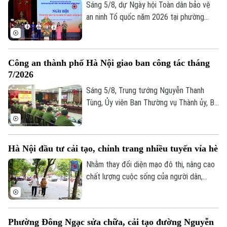
liệu quốc gia về đất đai trên địa bàn.
Sáng 5/8, dự Ngày hội Toàn dân bảo vệ
Tòa soạn
Tòa soạn
an ninh Tổ quốc năm 2026 tại phường
Hoàn Kiếm, Chủ tịch UBND thành phố Hà
0865.116.699 (hotline)
0865.116.699
Nội Vũ Đại Thắng yêu cầu địa phương
phát huy vị trí đặc biệt của địa bàn trung
Công an thành phố Hà Nội giao ban công tác tháng
tâm, phấn đấu trở thành hình mẫu của Thủ
7/2026
đô về an ninh, an toàn, kỷ cương, văn minh
và thân thiện.
Sáng 5/8, Trung tướng Nguyễn Thanh
Tùng, Ủy viên Ban Thường vụ Thành ủy, Bí
thư Đảng ủy, Giám đốc Công an thành phố
Hà Nội chủ trì Hội nghị giao ban công tác
tháng 7/2026. Hội nghị được tổ chức
Hà Nội đầu tư cải tạo, chỉnh trang nhiều tuyến vỉa hè
trực tiếp kết hợp trực tuyến đến Công an
các đơn vị, xã, phường và Đồn Công an.
Nhằm thay đổi diện mạo đô thị, nâng cao
chất lượng cuộc sống của người dân,
nhiều xã, phường trên địa bàn thành phố
đã đầu tư cải tạo, chỉnh trang vỉa hè, góp
phần đồng bộ cơ sở hạ tầng và bảo đảm
Phường Đông Ngạc sửa chữa, cải tạo đường Nguyễn
an toàn giao thông. Đây là việc làm có ý