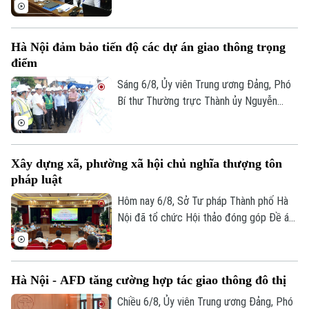
Quảng Ninh và thành phố Bắc Ninh.
Y tế
Thể thao
Đánh giá
Di tích
Dinh dưỡng
Bóng đá
Hà Nội đảm bảo tiến độ các dự án giao thông trọng
Giải trí
điểm
Tư vấn sức khỏe
Quần vợt
Sáng 6/8, Ủy viên Trung ương Đảng, Phó
Tin tức
Đã phát sóng
Bí thư Thường trực Thành ủy Nguyễn
Golf
Sao
Trọng Đông, Trưởng Ban Chỉ đạo giải
phóng mặt bằng các dự án đầu tư trên
Điện ảnh
địa bàn thành phố Hà Nội, kiểm tra thực
Xây dựng xã, phường xã hội chủ nghĩa thượng tôn
địa một số hạng mục quan trọng.
pháp luật
Thời trang
Hôm nay 6/8, Sở Tư pháp Thành phố Hà
Âm nhạc
Nội đã tổ chức Hội thảo đóng góp Đề án
“Xây dựng văn hoá tuân thủ pháp luật
trong xây dựng xã, phường xã hội chủ
nghĩa trên địa bàn thành phố Hà Nội”.
Hà Nội - AFD tăng cường hợp tác giao thông đô thị
Chiều 6/8, Ủy viên Trung ương Đảng, Phó