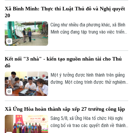
nhất của châu Á lọt vào danh sách này.
Xã Bình Minh: Thực thi Luật Thủ đô và Nghị quyết
20
Cũng như nhiều địa phương khác, xã Bình
Minh cũng đang tập trung vào việc triển
khai Luật Thủ đô và Nghị quyết 20 của
HĐND thành phố Hà Nội, Luật Đất đai
trong việc xử lý dứt điểm những cá nhân,
Kết nối "3 nhà" - kiến tạo nguồn nhân tài cho Thủ
tổ chức vi phạm về trật tự xây dựng, đất
đô
đai.
Một ý tưởng được hình thành trên giảng
đường. Một công trình được thử nghiệm
trong phòng nghiên cứu. Nhưng để những
sáng tạo ấy thực sự giải quyết các bài
toán của đô thị, đi vào sản xuất và tạo ra
Xã Ứng Hòa hoàn thành sắp xếp 27 trường công lập
giá trị cho xã hội, cần một hành trình dài
hơn. Hành trình ấy cần sự kết nối giữa Nhà
Sáng 5/8, xã Ứng Hòa tổ chức Hội nghị
nước – Nhà trường – Doanh nghiệp.
công bố và trao các quyết định về thành
lập các trường Mầm non, Tiểu học, Trung