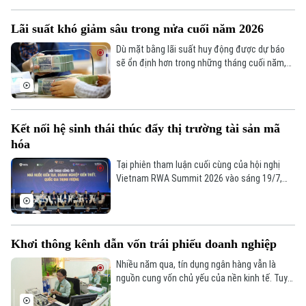
giảm mạnh, xuống mức thấp nhất trong 6
tuần.
Lãi suất khó giảm sâu trong nửa cuối năm 2026
Dù mặt bằng lãi suất huy động được dự báo
sẽ ổn định hơn trong những tháng cuối năm,
song khả năng giảm sâu là không cao khi áp
lực huy động vốn của hệ thống ngân hàng vẫn
hiện hữu.
Kết nối hệ sinh thái thúc đẩy thị trường tài sản mã
hóa
Tại phiên tham luận cuối cùng của hội nghị
Vietnam RWA Summit 2026 vào sáng 19/7,
hơn 5.000 đại biểu trong nước và quốc tế đã
tập trung bàn giải pháp phát triển hệ sinh thái
tài sản mã hóa, kết nối hạ tầng, dịch vụ tài
chính số và nguồn nhân lực, tạo nền tảng thúc
Khơi thông kênh dẫn vốn trái phiếu doanh nghiệp
đẩy thị trường RWA phát triển.
Nhiều năm qua, tín dụng ngân hàng vẫn là
nguồn cung vốn chủ yếu của nền kinh tế. Tuy
nhiên, khi quy mô tín dụng đã tương đương
140-150% GDP, dư địa mở rộng không còn