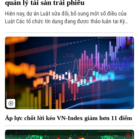
quản lý tài sản trái phiếu
Hiện nay, dự án Luật sửa đổi, bổ sung một số điều của
Luật Các tổ chức tín dụng đang được thảo luận tại Kỳ
họp không thường lệ thứ nhất, Quốc hội khoá XVI. Một
trong những điểm đáng chú ý là đề xuất cho phép ngân
hàng thương mại làm đại lý quản lý tài sản bảo đảm của
trái phiếu doanh nghiệp.
Áp lực chốt lời kéo VN-Index giảm hơn 11 điểm