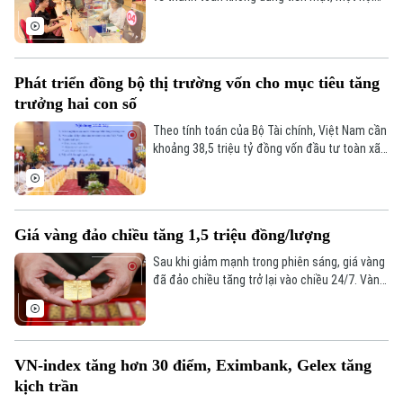
dung đáng chú ý là đề xuất đóng các tài
khoản thanh toán không phát sinh giao dịch
trong thời gian từ 3 năm trở lên nhằm nâng
cao an toàn hệ thống và làm sạch dữ liệu.
Phát triển đồng bộ thị trường vốn cho mục tiêu tăng
trưởng hai con số
Theo tính toán của Bộ Tài chính, Việt Nam cần
Liên hệ đường dây nóng (bấm để gọi)
khoảng 38,5 triệu tỷ đồng vốn đầu tư toàn xã
Tòa soạn
Tòa soạn
hội giai đoạn 2026-2030 để đạt mục tiêu tăng
0865.116.699 (hotline)
0865.116.699
trưởng hai con số. Trong bối cảnh nền kinh tế
vẫn phụ thuộc lớn vào tín dụng ngân hàng, bài
toán đặt ra không chỉ là huy động thêm nguồn
Giá vàng đảo chiều tăng 1,5 triệu đồng/lượng
lực mà còn phải mở rộng và nâng cao hiệu quả
các kênh dẫn vốn khác.
Sau khi giảm mạnh trong phiên sáng, giá vàng
đã đảo chiều tăng trở lại vào chiều 24/7. Vàng
miếng SJC tăng tới 1,5 triệu đồng mỗi lượng,
vượt mốc 140 triệu đồng/lượng.
VN-index tăng hơn 30 điểm, Eximbank, Gelex tăng
kịch trần