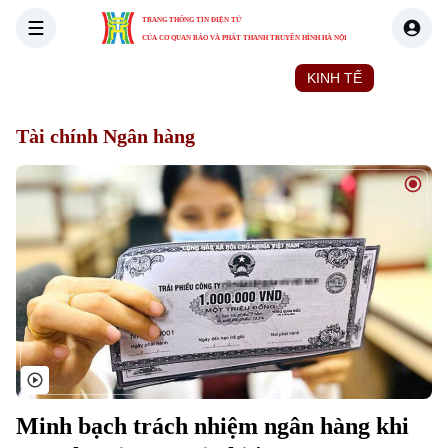
TRANG THÔNG TIN ĐIỆN TỬ
CỦA CƠ QUAN BÁO VÀ PHÁT THANH TRUYỀN HÌNH HÀ NỘI
THỜI SỰ
HÀ NỘI
THẾ GIỚI
KINH TẾ
NHÀ ĐẤT
Tài chính Ngân hàng
Minh bạch trách nhiệm ngân hàng khi