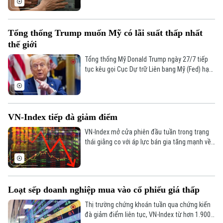
Ngân hàng Nhà nước, tiền gửi cá nhân tại các
tổ chức tín dụng vẫn duy trì đà tăng trưởng
liên tục.
Tổng thống Trump muốn Mỹ có lãi suất thấp nhất
thế giới
Tổng thống Mỹ Donald Trump ngày 27/7 tiếp
tục kêu gọi Cục Dự trữ Liên bang Mỹ (Fed) hạ
lãi suất. Ông cho rằng Mỹ cần duy trì mức lãi
suất thấp nhất thế giới nhằm hỗ trợ nền kinh
tế.
VN-Index tiếp đà giảm điểm
VN-Index mở cửa phiên đầu tuần trong trạng
thái giằng co với áp lực bán gia tăng mạnh về
cuối phiên khiến VN-Index lao dốc.
Loạt sếp doanh nghiệp mua vào cổ phiếu giá thấp
Thị trường chứng khoán tuần qua chứng kiến
đà giảm điểm liên tục, VN-Index từ hơn 1.900