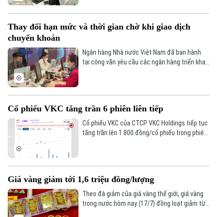
nhiều. Điều đó đặt ra yêu cầu phát triển mạnh
hơn thị trường vốn, đặc biệt là thị trường trái
Thay đổi hạn mức và thời gian chờ khi giao dịch
phiếu doanh nghiệp để đáp ứng nhu cầu vốn
chuyển khoản
trung và dài hạn.
Ngân hàng Nhà nước Việt Nam đã ban hành
tại công văn yêu cầu các ngân hàng triển khai
dịch vụ cho phép khách hàng đăng ký hạn
mức và thời gian chờ đối với giao dịch chuyển
khoản trực tuyến, nhằm giúp khách có thời
gian phát hiện, huỷ giao dịch.
Cổ phiếu VKC tăng trần 6 phiên liên tiếp
Cổ phiếu VKC của CTCP VKC Holdings tiếp tục
tăng trần lên 1.800 đồng/cổ phiếu trong phiên
17/7, đánh dấu phiên tăng trần thứ 6 liên tiếp.
Giá vàng giảm tới 1,6 triệu đồng/lượng
Theo đà giảm của giá vàng thế giới, giá vàng
trong nước hôm nay (17/7) đồng loạt giảm từ
1,4 - 1,6 triệu đồng/lượng, hiện giao dịch