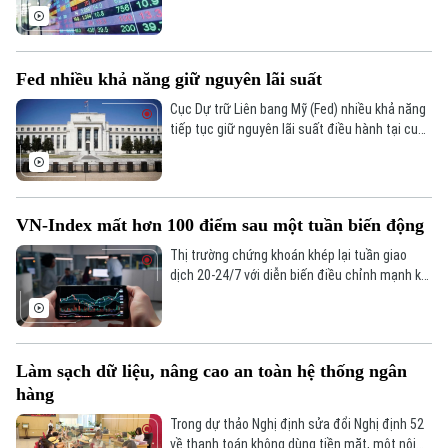
điểm chỉ còn 1.686 điểm. Theo thống kê, thị
trường đang ở vùng định giá thấp nhất 10
năm, với P/E giảm khoảng 10 lần (tính trong 12
tháng gần nhất). Trong bối cảnh đó, xuất hiện
Fed nhiều khả năng giữ nguyên lãi suất
làn sóng “bắt đáy” của nhiều lãnh đạo doanh
nghiệp.
Cục Dự trữ Liên bang Mỹ (Fed) nhiều khả năng
tiếp tục giữ nguyên lãi suất điều hành tại cuộc
họp chính sách tháng 7/2026, và có thể kéo
dài lập trường này trong suốt phần còn lại của
năm. Đây là nhận định từ phân tích mới nhất
của Ngân hàng Natixis.
VN-Index mất hơn 100 điểm sau một tuần biến động
Thị trường chứng khoán khép lại tuần giao
dịch 20-24/7 với diễn biến điều chỉnh mạnh khi
VN-Index giảm hơn 100 điểm. Áp lực bán lan
rộng ở nhiều nhóm cổ phiếu, trong bối cảnh
khối ngoại tiếp tục bán ròng và tâm lý nhà đầu
tư thận trọng.
Làm sạch dữ liệu, nâng cao an toàn hệ thống ngân
hàng
Trong dự thảo Nghị định sửa đổi Nghị định 52
về thanh toán không dùng tiền mặt, một nội