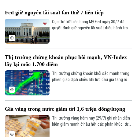
ngoại, giúp các chỉ số đồng loạt tăng điểm và
cải thiện đáng kể tâm lý nhà đầu tư.
Fed giữ nguyên lãi suất lần thứ 7 liên tiếp
Cục Dự trữ Liên bang Mỹ Fed ngày 30/7 đã
quyết định giữ nguyên lãi suất điều hành trong
khoảng 3,5-3,75%. Quyết định này đánh dấu
tháng thứ 7 liên tiếp ngân hàng trung ương Mỹ
không điều chỉnh chính sách tiền tệ, giữa bối
cảnh nội bộ có sự chia rẽ sâu sắc về cách ứng
Thị trường chứng khoán phục hồi mạnh, VN-Index
phó với lạm phát.
lấy lại mốc 1.700 điểm
Thị trường chứng khoán khởi sắc mạnh trong
phiên giao dịch chiều khi lực cầu gia tăng rõ
rệt, giúp VN-Index bật tăng hơn 24 điểm và
chính thức giành lại mốc tâm lý 1.700 điểm
sau 6 phiên đánh mất.
Giá vàng trong nước giảm tới 1,6 triệu đồng/lượng
Thị trường vàng hôm nay (29/7) ghi nhận diễn
biến giảm mạnh ở hầu hết các phân khúc, từ
vàng miếng SJC đến vàng nhẫn. Trong khi đó,
giá vàng thế giới nhích tăng nhẹ nhưng vẫn