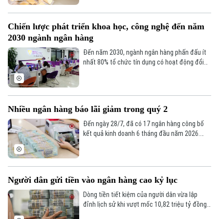
thấp hơn đáng kể so với giá vàng trong nước.
Cụ thể, giá vàng miếng SJC tại nhiều doanh
Chiến lược phát triển khoa học, công nghệ đến năm
nghiệp đồng loạt giảm khoảng 1 triệu đồng/
2030 ngành ngân hàng
lượng.
Đến năm 2030, ngành ngân hàng phấn đấu ít
nhất 80% tổ chức tín dụng có hoạt động đổi
mới sáng tạo, đồng thời đẩy mạnh ứng dụng
công nghệ mới, phát triển ngân hàng số và
Fintech, góp phần nâng cao năng lực cạnh
tranh của toàn ngành.
Nhiều ngân hàng báo lãi giảm trong quý 2
Đến ngày 28/7, đã có 17 ngân hàng công bố
Theo dõi Hà Nội On
kết quả kinh doanh 6 tháng đầu năm 2026.
Phần lớn duy trì đà tăng trưởng tích cực
nhưng vẫn có một số ngân hàng chứng kiến lợi
nhuận sụt giảm do áp lực chi phí dự phòng rủi
ro tín dụng.
Người dân gửi tiền vào ngân hàng cao kỷ lục
Dòng tiền tiết kiệm của người dân vừa lập
đỉnh lịch sử khi vượt mốc 10,82 triệu tỷ đồng
vào cuối tháng 5. Theo số liệu mới nhất từ