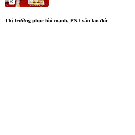
quanh mốc 146,6 triệu đồng/lượng.
Thị trường phục hồi mạnh, PNJ vẫn lao đốc
Thị trường chứng khoán ghi nhận phiên giao
dịch đảo chiều ấn tượng trong chiều 16/7 khi
dòng tiền quay trở lại nhóm cổ phiếu vốn hóa
lớn, giúp VN-Index tăng hơn 20 điểm.
PC1 đón cổ đông lớn liên quan đến ngân hàng
VietinBank
Bất chấp những rắc rối pháp lý khiến thượng
tầng doanh nghiệp bị khởi tố và buộc phải thu
hồi trái phiếu, cơ cấu cổ đông của PC1 vừa ghi
nhận sự tham gia của quỹ đầu tư thuộc
VietinBank.
Cổ phiếu PNJ tiếp tục lao dốc sau cú sốc kim cương
Cổ phiếu PNJ quay đầu giảm sàn trong phiên
giao dịch ngày 15/7 sau khi vừa tăng trần ở