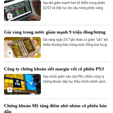
Sau khi giảm mạnh hơn 60 điểm trong phiên
22/07 và tiếp tục lún sâu trong phiên sáng
23/7, không nhiều nhà đầu tư trên thị trường
tin tưởng vào một kịch bản khả quan trong
phiên hôm nay. Thế nhưng, kịch bản bất ngờ
đã xảy ra, VN-index hồi phục mạnh mẽ trong
Giá vàng trong nước giảm mạnh 9 triệu đồng/lượng
phiên chiều, tiệm cận mốc điểm 1.700.
Giá vàng ngày 23/7 ghi nhận cú giảm “sốc” khi
nhiều thương hiệu trong nước đồng loạt hạ giá
tới 9 triệu đồng/lượng, kéo vàng miếng SJC và
vàng nhẫn cùng rơi khỏi vùng giá cao.
Công ty chứng khoán siết margin với cổ phiếu PNJ
Sau chuỗi giảm sâu của PNJ, nhiều công ty
chứng khoán tiếp tục điều chỉnh chính sách
cho vay ký quỹ với cổ phiếu này. Các thay đổi
diễn ra trong bối cảnh mã bán lẻ trang sức nối
dài nhịp lao dốc từ đầu tháng 7.
Chứng khoán Mỹ tăng điểm nhờ nhóm cổ phiếu bán
dẫn