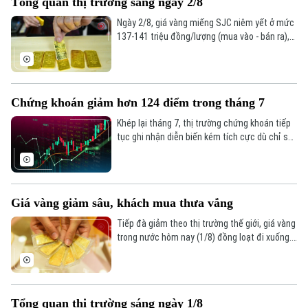
Tổng quan thị trường sáng ngày 2/8
phân hóa đáng kể.
Ngày 2/8, giá vàng miếng SJC niêm yết ở mức
137-141 triệu đồng/lượng (mua vào - bán ra),
giảm 900.000 đồng một lượng ở cả hai chiều
so với ngày 1/8.
Chứng khoán giảm hơn 124 điểm trong tháng 7
Khép lại tháng 7, thị trường chứng khoán tiếp
tục ghi nhận diễn biến kém tích cực dù chỉ số
Chuyên mục
VN-Index đã phục hồi trong tuần giao dịch cuối
cùng. Tính chung cả tháng, VN-Index giảm hơn
Thời sự
124 điểm, tương đương 6,68%, đánh dấu
tháng giảm điểm thứ hai liên tiếp.
Giá vàng giảm sâu, khách mua thưa vắng
Hà Nội
Hà Nội
Tiếp đà giảm theo thị trường thế giới, giá vàng
trong nước hôm nay (1/8) đồng loạt đi xuống.
Chính trị
Nhịp sống Hà Nội
Thế giới
Tuy nhiên, trái với những đợt giảm giá trước,
lượng khách đến mua vàng khá thưa vắng.
Xã hội
Người Hà Nội
Tin tức
Kinh tế
An ninh trật tự
Tổng quan thị trường sáng ngày 1/8