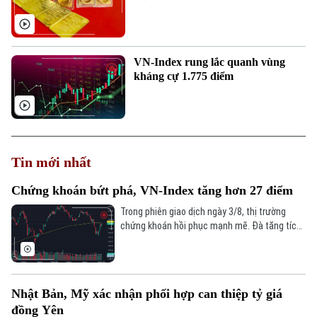
VN-Index rung lắc quanh vùng
kháng cự 1.775 điểm
Tin mới nhất
Chứng khoán bứt phá, VN-Index tăng hơn 27 điểm
Trong phiên giao dịch ngày 3/8, thị trường
chứng khoán hồi phục mạnh mẽ. Đà tăng tích
cực khiến sắc xanh bao phủ hầu hết các nhóm
ngành. Kết thúc phiên giao dịch, VN-Index tăng
27,06 điểm (+1,56%), lên mức 1.763,84 điểm;
HNX-Index tăng 8,03 điểm (+2,96%), lên mức
Nhật Bản, Mỹ xác nhận phối hợp can thiệp tỷ giá
279,28 điểm.
đồng Yên