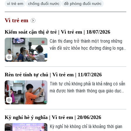
vì trẻ em
chống đuối nước
đề phòng đuối nước
Hà Nội
Hà Nội
Chính trị
Vì trẻ em
Nhịp sống Hà Nội
Thế giới
Kiểm soát cận thị ở trẻ | Vì trẻ em | 18/07/2026
Xã hội
Người Hà Nội
Tin tức
Kinh tế
Cận thị đang trở thành một trong những
An ninh trật tự
vấn đề sức khỏe học đường đáng lo ngại.
Khoảnh khắc Hà Nội
Quân sự
Điều đáng nói là ngày càng nhiều trẻ
Tin tức
Nhà đất
Công nghệ
được phát hiện cận thị từ rất sớm, thậm
Ẩm thực
Hồ sơ
chí ngay từ bậc mầm non và tiểu học.
Cafe sáng
Tin tức
Tàu và Xe
Rèn trẻ tính tự chủ | Vì trẻ em | 11/07/2026
Không chỉ ảnh hưởng đến việc học tập
Người Việt 4 phương
Tài chính Ngân hàng
nếu không được theo dõi và kiểm soát
Tính tự chủ không phải là khả năng có sẵn
Đầu tư
Ô tô
đúng cách, độ cận có thể tăng nhanh, kéo
Giáo dục
mà được hình thành thông qua giáo dục
Doanh nghiệp
theo nguy cơ mắc nhiều bệnh lý về mắt
và trải nghiệm mỗi ngày. Tuy nhiên, không
Căn hộ
Tàu
khi trưởng thành.
ít phụ huynh vẫn băn khoăn nên bắt đầu từ
Tin tức
Văn hóa
đâu để vừa giúp con tự lập, vừa tránh tạo
Đất đai
Xe máy
Kỳ nghỉ hè ý nghĩa | Vì trẻ em | 20/06/2026
áp lực cho trẻ.
Tuyển sinh
Tin tức
Sức khỏe
Kỳ nghỉ hè không chỉ là khoảng thời gian
Kinh nghiệm
Thị trường