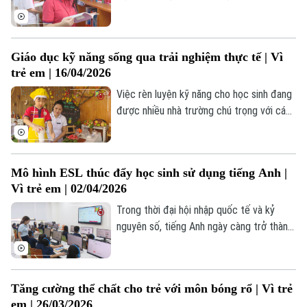
đọc đang từng bước lan tỏa, góp phần
Liên hệ đường dây nóng (bấm để gọi)
hình thành nền tảng tri thức và phát triển
toàn diện cho thế hệ trẻ.
Tòa soạn
Tòa soạn
Giáo dục kỹ năng sống qua trải nghiệm thực tế | Vì
0865.116.699 (hotline)
0865.116.699
trẻ em | 16/04/2026
Việc rèn luyện kỹ năng cho học sinh đang
được nhiều nhà trường chú trọng với cách
tiếp cận linh hoạt và gần gũi hơn. Không
chỉ học kiến thức, học sinh còn được
tham gia các hoạt động thực hành, xử lý
Mô hình ESL thúc đẩy học sinh sử dụng tiếng Anh |
tình huống và tương tác thực tế. Những
Vì trẻ em | 02/04/2026
cách làm này đang mang lại nhiều chuyển
biến tích cực trong quá trình học tập của
Trong thời đại hội nhập quốc tế và kỷ
các em.
nguyên số, tiếng Anh ngày càng trở thành
ngôn ngữ thứ hai trong môi trường học
đường. Từ lớp học đến các hoạt động
ngoại khóa, học sinh có cơ hội tiếp cận và
Tăng cường thể chất cho trẻ với môn bóng rổ | Vì trẻ
sử dụng tiếng Anh một cách tự nhiên, sinh
em | 26/03/2026