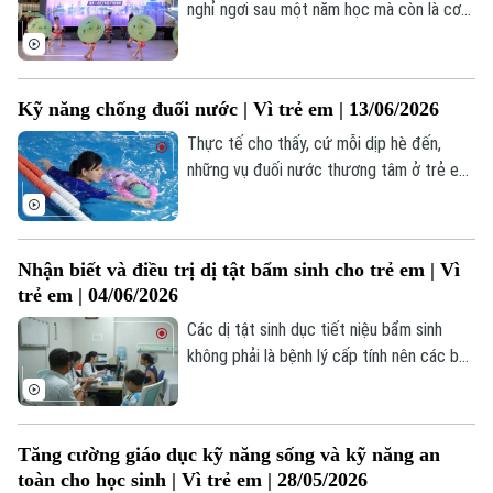
Hướng nghiệp
nghỉ ngơi sau một năm học mà còn là cơ
Làng nghề
Y tế
hội để trẻ trải nghiệm cuộc sống theo
Thể thao
Đánh giá
nhiều cách khác nhau.
Di tích
Dinh dưỡng
Bóng đá
Giải trí
Kỹ năng chống đuối nước | Vì trẻ em | 13/06/2026
Tư vấn sức khỏe
Thực tế cho thấy, cứ mỗi dịp hè đến,
Quần vợt
Tin tức
Đã phát sóng
những vụ đuối nước thương tâm ở trẻ em
Golf
lại gióng lên hồi chuông cảnh báo đối với
Sao
gia đình và toàn xã hội. Điều đáng nói,
nhiều trường hợp hoàn toàn có thể được
Điện ảnh
Nhận biết và điều trị dị tật bẩm sinh cho trẻ em | Vì
phòng tránh nếu trẻ được trang bị kiến
trẻ em | 04/06/2026
thức, kỹ năng an toàn trong môi trường
Thời trang
nước cũng như sự giám sát kịp thời của
Các dị tật sinh dục tiết niệu bẩm sinh
người lớn.
không phải là bệnh lý cấp tính nên các bậc
Âm nhạc
cha mẹ thường bỏ qua. Việc phát hiện và
điều trị muộn sẽ gây nhiều biến chứng và
hậu quả ảnh hưởng trực tiếp đến sức
Tăng cường giáo dục kỹ năng sống và kỹ năng an
khỏe và đời sống của trẻ.
toàn cho học sinh | Vì trẻ em | 28/05/2026