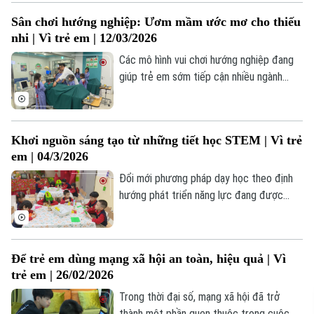
tưởng tượng, mà còn rèn luyện khả năng
Sân chơi hướng nghiệp: Ươm mầm ước mơ cho thiếu
quan sát, tư duy sáng tạo và kỹ năng phân
nhi | Vì trẻ em | 12/03/2026
tích. Mỗi trang sách, mỗi dòng chữ góp
phần hình thành thói quen học tập, giúp
Các mô hình vui chơi hướng nghiệp đang
các em tự tin tiếp nhận kiến thức và áp
giúp trẻ em sớm tiếp cận nhiều ngành
dụng vào cuộc sống.
nghề thông qua trải nghiệm thực tế.
Không chỉ mở rộng hiểu biết, hoạt động
này còn rèn luyện sự tự tin, sáng tạo và
Khơi nguồn sáng tạo từ những tiết học STEM | Vì trẻ
chủ động, góp phần ươm mầm ước mơ,
em | 04/3/2026
định hình tương lai cho thiếu nhi.
Đổi mới phương pháp dạy học theo định
hướng phát triển năng lực đang được
nhiều trường tiểu học tại Hà Nội triển
khai. Trong đó, giáo dục STEM trở thành
giải pháp quan trọng, giúp nâng cao chất
Để trẻ em dùng mạng xã hội an toàn, hiệu quả | Vì
lượng giáo dục, tạo cơ hội cho học sinh
trẻ em | 26/02/2026
học qua trải nghiệm, thực hành.
Trong thời đại số, mạng xã hội đã trở
thành một phần quen thuộc trong cuộc