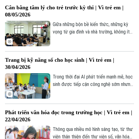
trạng bạo lực trẻ em hiện nay vẫn đang
Cân bằng tâm lý cho trẻ trước kỳ thi | Vì trẻ em |
diễn biến phức tạp, để lại nhiều hệ lụy đau
08/05/2026
lòng và trở thành vấn đề nhức nhối cần
được cả xã hội quan tâm.
Giữa những bộn bề kiến thức, những kỳ
vọng từ gia đình và nhà trường, không ít
em nhỏ đã rơi vào trạng thái căng thẳng,
lo âu kéo dài. Việc cân bằng giữa học tập
và các hoạt động thể chất, tinh thần
Trang bị kỹ năng số cho học sinh | Vì trẻ em |
không chỉ giúp các em giảm bớt áp lực
30/04/2026
mà còn tăng cường hiệu quả tiếp thu.
Trong thời đại AI phát triển mạnh mẽ, học
sinh được tiếp cận công nghệ sớm nhưng
cũng đối mặt với không ít thách thức từ
môi trường số. Vì vậy, việc trang bị kỹ
năng số cho học sinh là cần thiết, giúp
Phát triển văn hóa đọc trong trường học | Vì trẻ em |
các em từng bước làm chủ công nghệ và
22/04/2026
thích ứng với thời đại AI.
Thông qua nhiều mô hình sáng tạo, từ thư
viện thân thiện đến thư viện số, văn hóa