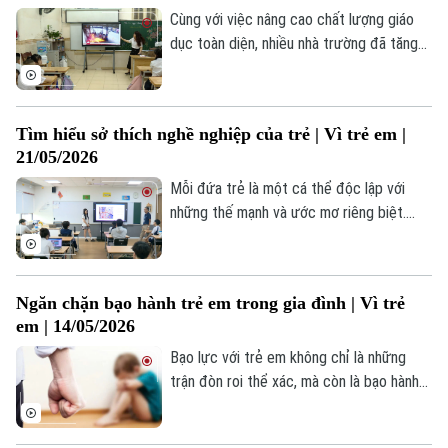
Cùng với việc nâng cao chất lượng giáo
dục toàn diện, nhiều nhà trường đã tăng
cường giáo dục kỹ năng sống và kỹ năng
an toàn cho học sinh bằng nhiều hình thức
phong phú, gắn với thực tiễn học tập và
Tìm hiểu sở thích nghề nghiệp của trẻ | Vì trẻ em |
sinh hoạt hằng ngày. Các nội dung giúp
21/05/2026
học sinh từng bước hình thành kỹ năng
nhận diện tình huống, lựa chọn cách ứng
Mỗi đứa trẻ là một cá thể độc lập với
xử phù hợp và nâng cao khả năng tự bảo
những thế mạnh và ước mơ riêng biệt.
vệ bản thân.
Việc tìm hiểu sở thích nghề nghiệp của
con không phải để gò ép con vào một
khuôn mẫu thành công định sẵn, mà là để
Theo dõi Hà Nội On
Ngăn chặn bạo hành trẻ em trong gia đình | Vì trẻ
trao cho con cơ hội được làm những gì
em | 14/05/2026
mình yêu thích và phát huy tối đa năng lực
bản thân.
Bạo lực với trẻ em không chỉ là những
trận đòn roi thể xác, mà còn là bạo hành
tinh thần, hay sự thờ ơ, thiếu quan tâm từ
chính những người thân yêu nhất. Tình