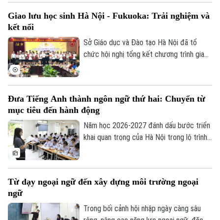
64 nghề. Tại Trường Trung cấp nghề Giao
Giao lưu học sinh Hà Nội - Fukuoka: Trải nghiệm và
thông công chính Hà Nội - đơn vị được
kết nối
Bộ GD&ĐT giao chủ trì huấn luyện nghề
sơn ô tô, không khí tập luyện của thầy và
Sở Giáo dục và Đào tạo Hà Nội đã tổ
trò đang rất khẩn trương, sẵn sàng cho kỳ
chức hội nghị tổng kết chương trình giao
thi sắp tới.
lưu văn hóa, giáo dục giữa học sinh thành
phố Hà Nội và tỉnh Fukuoka, Nhật Bản
năm 2026. Chương trình nhằm tăng cường
Đưa Tiếng Anh thành ngôn ngữ thứ hai: Chuyển từ
gắn kết giữa các trường học của hai địa
mục tiêu đến hành động
phương, tạo cơ hội để giáo viên, học sinh
giao lưu, chia sẻ kinh nghiệm trong quản
Năm học 2026-2027 đánh dấu bước triển
lý, giảng dạy và học tập.
khai quan trọng của Hà Nội trong lộ trình
Theo dõi Hà Nội On
đưa tiếng Anh trở thành ngôn ngữ thứ hai
trong trường học. Với quyết tâm thực
hiện mục tiêu này, thành phố ưu tiên đầu
Từ dạy ngoại ngữ đến xây dựng môi trường ngoại
tư cho đội ngũ giáo viên, cơ sở vật chất
ngữ
và học liệu.
Trong bối cảnh hội nhập ngày càng sâu