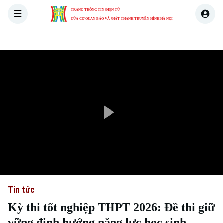
TRANG THÔNG TIN ĐIỆN TỬ
CỦA CƠ QUAN BÁO VÀ PHÁT THANH TRUYỀN HÌNH HÀ NỘI
THỜI SỰ
HÀ NỘI
THẾ GIỚI
KINH TẾ
NHÀ ĐẤT
Play
Video
Tin tức
Kỳ thi tốt nghiệp THPT 2026: Đề thi giữ
vững định hướng năng lực học sinh