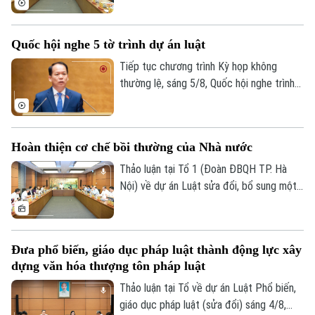
Luật Xuất bản và Dự án Luật sửa đổi, bổ
sung một số điều của Luật Người lao
Quốc hội nghe 5 tờ trình dự án luật
động Việt Nam đi làm việc ở nước ngoài
theo hợp đồng.
Tiếp tục chương trình Kỳ họp không
thường lệ, sáng 5/8, Quốc hội nghe trình
bày các tờ trình, báo cáo về 5 nội dung.
Hoàn thiện cơ chế bồi thường của Nhà nước
Thảo luận tại Tổ 1 (Đoàn ĐBQH TP. Hà
Nội) về dự án Luật sửa đổi, bổ sung một
số điều của Luật Trách nhiệm bồi thường
của Nhà nước, các đại biểu đề nghị tiếp
tục rà soát, hoàn thiện các nhóm chính
Đưa phổ biến, giáo dục pháp luật thành động lực xây
sách, bảo đảm thống nhất với hệ thống
dựng văn hóa thượng tôn pháp luật
pháp luật, xác định rõ phạm vi trách nhiệm
bồi thường của Nhà nước và xây dựng cơ
Thảo luận tại Tổ về dự án Luật Phổ biến,
Liên hệ đường dây nóng (bấm để gọi)
chế tài chính khả thi, bảo đảm chi trả kịp
giáo dục pháp luật (sửa đổi) sáng 4/8,