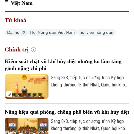
Việt Nam
Từ khoá
Đại hội IX
Hội Nông dân Việt Nam
hội viên nông dân
Chính trị
Kiểm soát chặt vũ khí hủy diệt nhưng ko làm tăng
gánh nặng chi phí
Sáng 8/8, tiếp tục chương trình Kỳ họp
không thường lệ thứ Nhất, Quốc hội khóa
XVI đã họp phiên toàn thể tại hội trường,
thảo luận về Dự án Luật Phòng, chống
phổ biến vũ khí hủy diệt hàng loạt. Nhiều
Nâng hiệu quả phòng, chống phổ biến vũ khí hủy diệt
đại biểu đề nghị tiếp tục hoàn thiện các
quy định theo hướng nâng cao hiệu quả
Sáng 8/8, tiếp tục chương trình Kỳ họp
phòng ngừa, kiểm soát rủi ro, đồng thời
không thường lệ thứ Nhất, Quốc hội khóa