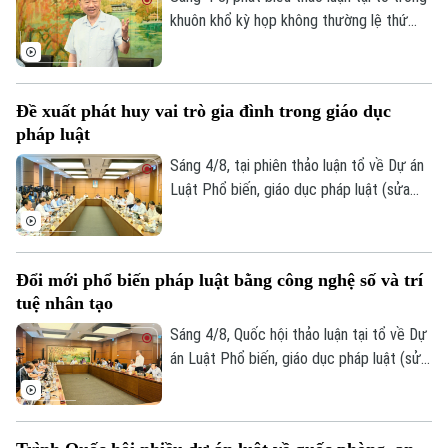
khuôn khổ kỳ họp không thường lệ thứ
nhất, Quốc hội khóa XVI, Tổng Bí thư, Chủ
tịch nước Tô Lâm (đại biểu Quốc hội Đoàn
Hà Nội) nhấn mạnh, pháp luật phải bám sát
Đề xuất phát huy vai trò gia đình trong giáo dục
thực tiễn, đi trước một bước nhằm kiến
pháp luật
tạo sự phát triển.
Sáng 4/8, tại phiên thảo luận tổ về Dự án
Luật Phổ biến, giáo dục pháp luật (sửa
đổi), nhiều đại biểu Quốc hội đề nghị đổi
mới toàn diện công tác phổ biến pháp
luật, hướng tới xây dựng văn hóa thượng
Đổi mới phổ biến pháp luật bằng công nghệ số và trí
tôn pháp luật trong xã hội.
tuệ nhân tạo
Sáng 4/8, Quốc hội thảo luận tại tổ về Dự
án Luật Phổ biến, giáo dục pháp luật (sửa
đổi). Nhiều ý kiến cho rằng dự thảo luật
cần đổi mới mạnh mẽ phương thức phổ
biến pháp luật theo hướng lấy người dân,