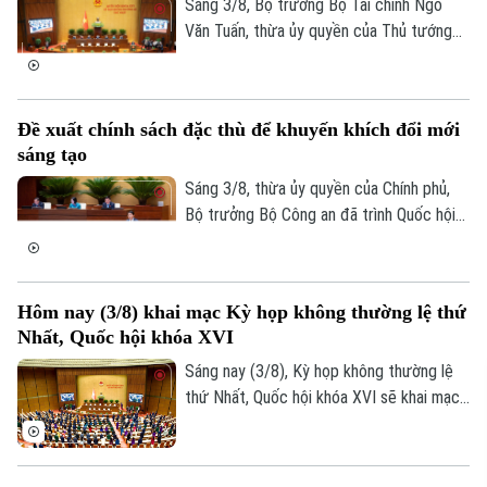
Sáng 3/8, Bộ trưởng Bộ Tài chính Ngô
Văn Tuấn, thừa ủy quyền của Thủ tướng
Chính phủ trình bày Tờ trình về dự thảo
Nghị quyết của Quốc hội quy định cơ chế,
chính sách đặc thù để tháo gỡ khó khăn,
Đề xuất chính sách đặc thù để khuyến khích đổi mới
vướng mắc trong việc thực hiện các dự
sáng tạo
án, công trình phục vụ Hội nghị cấp cao
APEC 2027 tại Đặc khu Phú Quốc, tỉnh An
Sáng 3/8, thừa ủy quyền của Chính phủ,
Giang.
Bộ trưởng Bộ Công an đã trình Quốc hội
tóm tắt dự thảo Nghị quyết của Quốc hội
về cơ chế, chính sách đặc thù để xử lý vi
phạm pháp luật liên quan đến kinh tế Nhà
Hôm nay (3/8) khai mạc Kỳ họp không thường lệ thứ
nước, kinh tế tư nhân và ứng dụng khoa
Nhất, Quốc hội khóa XVI
học, công nghệ, đổi mới sáng tạo, chuyển
đổi số.
Sáng nay (3/8), Kỳ họp không thường lệ
thứ Nhất, Quốc hội khóa XVI sẽ khai mạc
tại Nhà Quốc hội, dự kiến xem xét, quyết
định nhiều nội dung quan trọng về công
tác lập pháp, cơ chế, chính sách và nhân