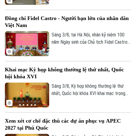
tại tổ về Dự án Luật sửa đổi, bổ sung một
số điều của Luật Hải quan.
Đồng chí Fidel Castro - Người bạn lớn của nhân dân
Việt Nam
Sáng 3/8, tại Hà Nội, nhân kỷ niệm 100
năm Ngày sinh của Chủ tịch Fidel Castro
Ruz (13/08/1926 - 13/08/2026), Học
viện Chính trị quốc gia Hồ Chí Minh trang
trọng tổ chức Hội thảo khoa học cấp Bộ
Khai mạc Kỳ họp không thường lệ thứ nhất, Quốc
với chủ đề “Đồng chí Fidel Castro - Lãnh
hội khóa XVI
tụ vĩ đại của cách mạng Cuba, chiến sĩ
quốc tế kiên cường, người bạn lớn của
Sáng 3/8, Kỳ họp không thường lệ thứ
nhân dân Việt Nam”.
nhất, Quốc hội khóa XVI khai mạc trọng
thể tại Hội trường Diên Hồng, Nhà Quốc
hội, Thủ đô Hà Nội dưới sự chủ trì của
Chủ tịch Quốc hội Trần Thanh Mẫn. Kỳ họp
Xem xét cơ chế đặc thù các dự án phục vụ APEC
sẽ diễn ra trong khoảng 17 ngày, từ ngày
2027 tại Phú Quốc
3-24/8/2026 (không kể ngày nghỉ).