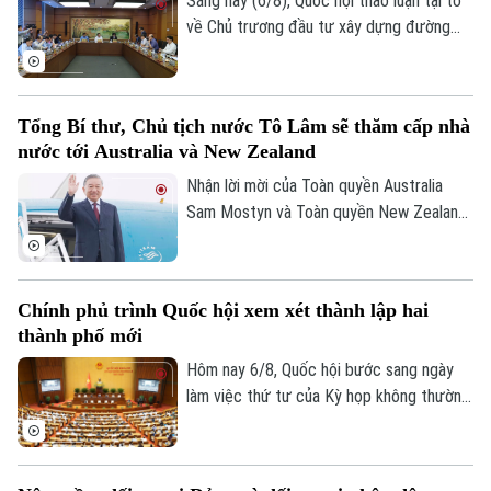
Sáng nay (6/8), Quốc hội thảo luận tại tổ
mạng nhân văn cho mỗi người”.
về Chủ trương đầu tư xây dựng đường
Vành đai 5 – Vùng Thủ đô Hà Nội. Cơ bản
đồng tình với chủ trương đầu tư dự án,
các đại biểu góp ý: ban soạn thảo cần thể
Tổng Bí thư, Chủ tịch nước Tô Lâm sẽ thăm cấp nhà
hiện rõ hơn, đây là dự án mang tính liên
nước tới Australia và New Zealand
kết vùng cao. Điều này sẽ giúp công tác
điều phối dự án được rõ ràng hơn.
Nhận lời mời của Toàn quyền Australia
Sam Mostyn và Toàn quyền New Zealand
Cindy Kiro, Tổng Bí thư Ban Chấp hành
Trung ương Đảng Cộng sản Việt Nam, Chủ
Theo dõi Hà Nội On
tịch nước Cộng hòa xã hội chủ nghĩa Việt
Chính phủ trình Quốc hội xem xét thành lập hai
Nam Tô Lâm cùng đoàn đại biểu cấp cao
thành phố mới
Việt Nam sẽ thăm cấp Nhà nước tới
Australia và New Zealand từ ngày 9 đến
Hôm nay 6/8, Quốc hội bước sang ngày
ngày 14/8/2026.
làm việc thứ tư của Kỳ họp không thường
lệ thứ Nhất. Các đại biểu nghe trình bày
các tờ trình, báo cáo thẩm tra và cho ý
kiến đối với nhiều nội dung quan trọng,