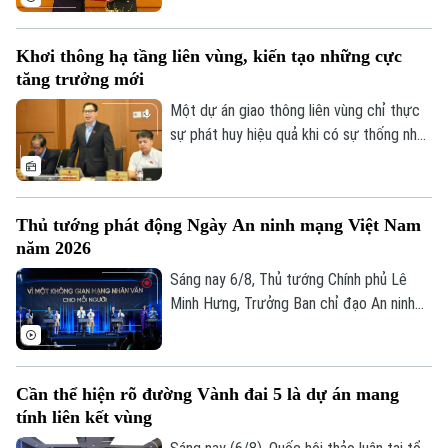
Bộ Quốc phòng đã chủ trì Lễ đón và Hội
đàm với Bộ trưởng Quốc phòng Malaysia
Khơi thông hạ tầng liên vùng, kiến tạo những cực
Dato' Seri Mohamed Khaled bin Nordin.
tăng trưởng mới
Một dự án giao thông liên vùng chỉ thực
sự phát huy hiệu quả khi có sự thống nhất
trong tổ chức thực hiện và bảo đảm hài
hòa lợi ích giữa Nhà nước, địa phương và
người dân. Đây là vấn đề được nhiều đại
Thủ tướng phát động Ngày An ninh mạng Việt Nam
biểu Quốc hội đặt ra khi thảo luận tại tổ
năm 2026
về Dự án đường Vành đai 5 – Vùng Thủ
đô Hà Nội sáng 6/8.
Sáng nay 6/8, Thủ tướng Chính phủ Lê
Minh Hưng, Trưởng Ban chỉ đạo An ninh
mạng quốc gia, đã dự lễ kỷ niệm Ngày An
ninh mạng Việt Nam (6/8/2024 –
6/8/2026). Chương trình nằm trong khuôn
Cần thể hiện rõ đường Vành đai 5 là dự án mang
khổ chuỗi hoạt động do Ban Chỉ đạo An
tính liên kết vùng
ninh mạng quốc gia phối hợp với Bộ Công
an tổ chức với chủ đề “Vì một không gian