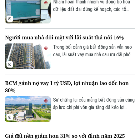
Nhằm hoàn thành nhiệm vụ đồng bộ hóa
dữ liệu đất đai đúng kế hoạch, các tổ
công tác luôn tìm các phương án để
chỉnh lý, cập nhật dữ liệu đất đai đảm bảo
theo đúng yêu cầu, trong đó, việc chỉnh lý
Người mua nhà đối mặt với lãi suất thả nổi 16%
Theo dõi Hà Nội On
từng tờ bản đồ thay vì chỉnh lý từng thửa
đất như trước đây đã và đang được xem
Trong bối cảnh giá bất động sản vẫn neo
là giải pháp tối ưu.
cao, lãi suất vay mua nhà sau ưu đãi phổ
biến 13-15% một năm, tăng mạnh so với
năm ngoái đã tạo áp lực lớn lên thanh
khoản.
BCM gánh nợ vay 1 tỷ USD, lợi nhuận lao dốc hơn
80%
Sự chững lại của mảng bất động sản cùng
áp lực chi phí vốn gia tăng đã kéo lợi
nhuận nửa đầu năm 2026 của Tập đoàn
Đầu tư và Phát triển Công nghiệp
Becamex giảm hơn 80%. Trong bối cảnh
Giá đất nền giảm hơn 31% so với đỉnh năm 2025
dư nợ tài chính lên khoảng 1 tỷ USD, cổ