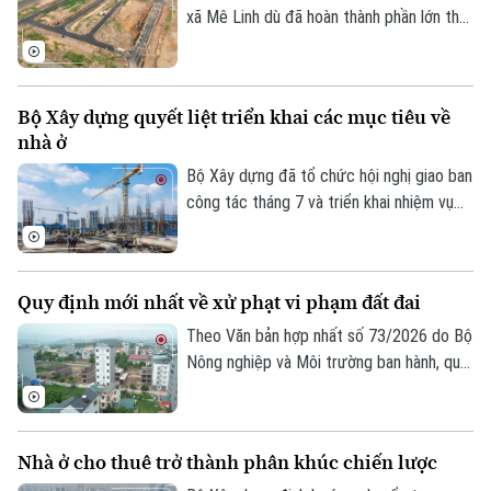
xã Mê Linh dù đã hoàn thành phần lớn thủ
TRANG THÔNG TIN ĐIỆN TỬ
tục pháp lý nhưng vẫn chưa thể triển khai
CỦA CƠ QUAN BÁO VÀ PHÁT THANH TRUYỀN HÌNH HÀ NỘI
do thiếu kết nối hạ tầng, chính quyền địa
phương đang chủ động phối hợp với các
Số 3-5 Huỳnh Thúc Kháng-Phường Láng-Hà Nội
Bộ Xây dựng quyết liệt triển khai các mục tiêu về
sở, ngành và doanh nghiệp tháo gỡ những
Giám đốc: VŨ MINH TUẤN
nhà ở
điểm nghẽn về giao thông nhằm tạo điều
kiện đưa các dự án sớm đi vào thực hiện.
Phó Giám đốc: Nguyễn Kim Khiêm, Nguyễn Minh Đức, Nguyễn Thành Lợi
Bộ Xây dựng đã tổ chức hội nghị giao ban
công tác tháng 7 và triển khai nhiệm vụ
trọng tâm tháng 8/2026 của ngành Xây
dựng, trong đó tập trung hoàn thiện thể
chế, phát triển hạ tầng, nhà ở và thị
Quy định mới nhất về xử phạt vi phạm đất đai
trường bất động sản, đồng thời đẩy
nhanh tiến độ các dự án trọng điểm và
Theo Văn bản hợp nhất số 73/2026 do Bộ
giải ngân vốn đầu tư công nhằm hoàn
Nông nghiệp và Môi trường ban hành, quy
thành các mục tiêu tăng trưởng của
định mới về xử phạt vi phạm hành chính
ngành.
trong lĩnh vực đất đai sẽ chính thức có
hiệu lực từ ngày 31/8/2026.
Nhà ở cho thuê trở thành phân khúc chiến lược