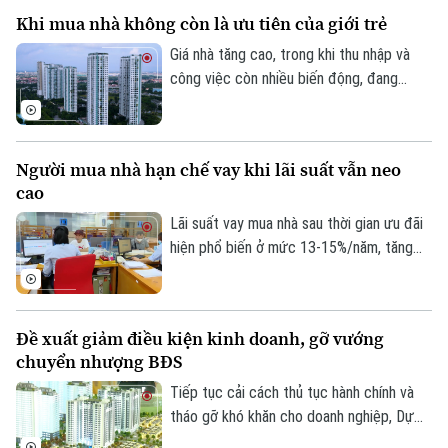
hướng phát triển hiện đại nhưng cần xây
Khi mua nhà không còn là ưu tiên của giới trẻ
dựng cơ chế đủ rõ ràng để vừa bảo đảm
an toàn công trình, vừa bảo vệ quyền lợi
Giá nhà tăng cao, trong khi thu nhập và
của người sở hữu.
công việc còn nhiều biến động, đang
khiến giấc mơ sở hữu nhà ngày càng xa
với không ít người trẻ. Thay vì mua nhà,
nhiều người lựa chọn thuê, dành nguồn lực
Người mua nhà hạn chế vay khi lãi suất vẫn neo
cho công việc và chất lượng cuộc sống.
cao
Quan niệm về “an cư” đang dần thay đổi.
Lãi suất vay mua nhà sau thời gian ưu đãi
hiện phổ biến ở mức 13-15%/năm, tăng
Chuyên mục
đáng kể so với năm 2025. Trong bối cảnh
giá bất động sản vẫn neo cao, chi phí vốn
Thời sự
gia tăng đang khiến người mua thận trọng
Đề xuất giảm điều kiện kinh doanh, gỡ vướng
hơn khi sử dụng đòn bẩy tài chính.
Hà Nội
chuyển nhượng BĐS
Hà Nội
Tiếp tục cải cách thủ tục hành chính và
Chính trị
Nhịp sống Hà Nội
tháo gỡ khó khăn cho doanh nghiệp, Dự
Thế giới
thảo Luật Kinh doanh bất động sản (sửa
Xã hội