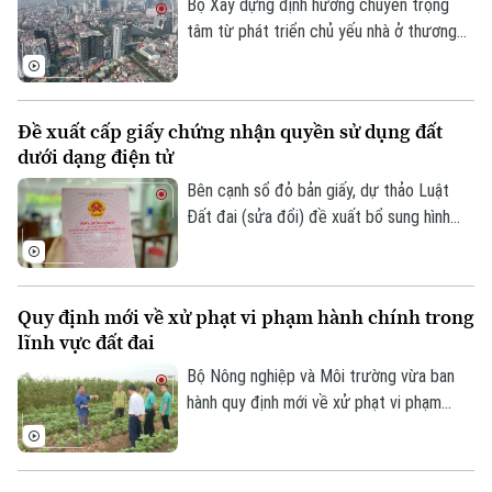
Bộ Xây dựng định hướng chuyển trọng
tâm từ phát triển chủ yếu nhà ở thương
mại sang phát triển đồng thời nhà ở
thương mại và nhà ở cho thuê. Trong đó,
nhà ở cho thuê được xác định là phân
Đề xuất cấp giấy chứng nhận quyền sử dụng đất
khúc chiến lược, dài hạn, nhằm đáp ứng
dưới dạng điện tử
nhu cầu của đa số người dân và góp phần
ổn định thị trường bất động sản.
Bên cạnh sổ đỏ bản giấy, dự thảo Luật
Đất đai (sửa đổi) đề xuất bổ sung hình
thức sổ đỏ điện tử có giá trị pháp lý
tương đương, góp phần thúc đẩy chuyển
đổi số trong quản lý đất đai.
Quy định mới về xử phạt vi phạm hành chính trong
lĩnh vực đất đai
Bộ Nông nghiệp và Môi trường vừa ban
hành quy định mới về xử phạt vi phạm
hành chính trong lĩnh vực đất đai, trong
đó tăng mạnh mức xử phạt đối với nhiều
hành vi tự ý chuyển mục đích sử dụng