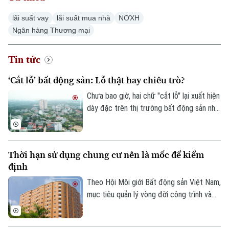
lãi suất vay
lãi suất mua nhà
NƠXH
Ngân hàng Thương mại
Tin tức
‘Cắt lỗ’ bất động sản: Lỗ thật hay chiêu trò?
Chưa bao giờ, hai chữ "cắt lỗ" lại xuất hiện
dày đặc trên thị trường bất động sản như
hiện nay. Từ phân khúc chung cư, đất nền,
nhà phố đến biệt thự nghỉ dưỡng, ở đâu
cũng xuất hiện những lời rao bán, giảm giá
Thời hạn sử dụng chung cư nên là mốc để kiểm
sâu. Với người mua, những lời rao “cắt lỗ”
định
có thể là cơ hội nhưng cũng cần tỉnh táo
để phân biệt giữa giá giảm thực và một
Theo Hội Môi giới Bất động sản Việt Nam,
chiến lược bán hàng.
mục tiêu quản lý vòng đời công trình và
thúc đẩy tái thiết đô thị mà Nghị quyết
21 đặt ra là cần thiết và phù hợp với xu