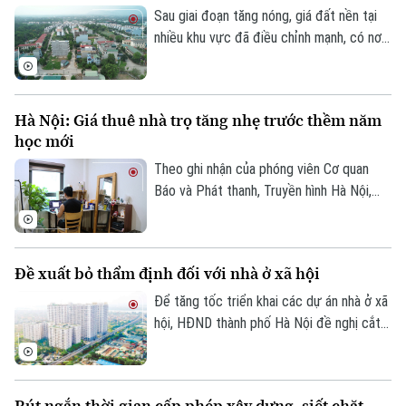
phiếu doanh nghiệp cũng giảm mạnh và lùi
Sau giai đoạn tăng nóng, giá đất nền tại
về vùng giá thấp nhất trong 5 năm.
nhiều khu vực đã điều chỉnh mạnh, có nơi
giảm tới 31% so với mức đỉnh thiết lập
cuối năm 2025.
Hà Nội: Giá thuê nhà trọ tăng nhẹ trước thềm năm
học mới
Theo ghi nhận của phóng viên Cơ quan
Báo và Phát thanh, Truyền hình Hà Nội,
đầu tháng 8, giá thuê nhà trọ và chung cư
mini quanh nhiều trường đại học tại Hà
Nội bắt đầu tăng nhẹ.
Đề xuất bỏ thẩm định đối với nhà ở xã hội
Để tăng tốc triển khai các dự án nhà ở xã
hội, HĐND thành phố Hà Nội đề nghị cắt
bỏ hoàn toàn khâu "thẩm định và ra quyết
định miễn tiền sử dụng đất". Bởi khi dự án
được xác định là nhà ở xã hội, doanh
Rút ngắn thời gian cấp phép xây dựng, siết chặt