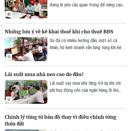
đang là yêu cầu quan trọng để nâng cao
hiệu quả quản lý, rút ngắn thủ tục hành
chính và bảo đảm quyền lợi của người dân.
Tại xã An Khánh, chiến dịch cao điểm 45
Những lưu ý về kê khai thuế khi cho thuê BĐS
ngày đang được triển khai đồng loạt từ
từng thôn, từng khu dân cư, với sự vào
Dù đã có nhiều hướng dẫn, một số cá
cuộc của cả hệ thống chính trị và sự
nhân, hộ kinh doanh vẫn lúng túng khi kê
đồng thuận của người dân.
khai và nộp thuế đối với hoạt động cho
thuê nhà, bất động sản. Ngành Thuế mới
đây đã tổng hợp một số lưu ý về vấn đề
Lãi suất mua nhà neo cao do đâu?
này.
Lãi suất vay mua nhà tăng trở lại khi chi
phí huy động vốn của ngân hàng đi lên,
trong khi tín dụng bất động sản vẫn được
kiểm soát, khiến người mua nhà chịu áp
lực tài chính lớn hơn.
Chỉnh lý từng tờ bản đồ thay vì điều chỉnh từng
thửa đất