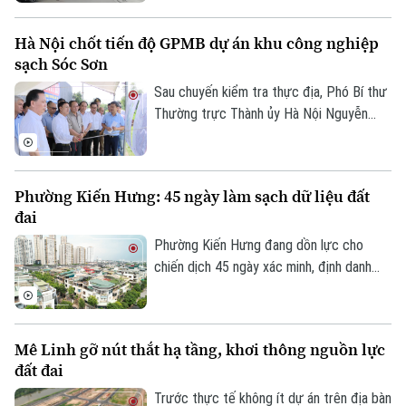
trong đó có môi giới bất động sản.
Hà Nội chốt tiến độ GPMB dự án khu công nghiệp
sạch Sóc Sơn
Sau chuyến kiểm tra thực địa, Phó Bí thư
Thường trực Thành ủy Hà Nội Nguyễn
Trọng Đông yêu cầu toàn bộ công tác giải
phóng mặt bằng Dự án đầu tư xây dựng
hạ tầng kỹ thuật Khu Công nghiệp sạch
Phường Kiến Hưng: 45 ngày làm sạch dữ liệu đất
Sóc Sơn và Dự án xây dựng tuyến đường
đai
vào Khu Công nghiệp sạch Sóc Sơn phải
được hoàn thành trước ngày 31/12/2026.
Phường Kiến Hưng đang dồn lực cho
chiến dịch 45 ngày xác minh, định danh
chủ sử dụng, đồng bộ với Cơ sở dữ liệu
quốc gia về dân cư, tạo nền tảng quan
trọng để chuẩn hóa thông tin phục vụ
Mê Linh gỡ nút thắt hạ tầng, khơi thông nguồn lực
quản lý nhà nước, cải cách thủ tục hành
đất đai
chính và chuyển đổi số của Thủ đô.
Bản quyền thuộc về Cơ quan Báo và Phát thanh Truyền hình Hà Nội Giấy
phép số: Số 63/GP-TTDT, cấp ngày 10/05/2023
Trước thực tế không ít dự án trên địa bàn