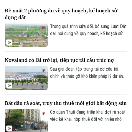
nhiều năm đang được rà soát để xác định
Đề xuất 2 phương án về quy hoạch, kế hoạch sử
rõ trách nhiệm và có phương án xử lý dứt
dụng đất
điểm. Khu nhà ở Thuần Nghệ tại thị xã Sơn
Tây là một trong những dự án nằm trong
Trong quá trình sửa đổi, bổ sung Luật Đất
danh sách này.
đai, nội dung về quy hoạch, kế hoạch sử
dụng đất đang được đề xuất điều chỉnh
theo hướng tinh gọn, đồng bộ với mô hình
chính quyền địa phương hai cấp, đồng thời
Novaland có lãi trở lại, tiếp tục tái cấu trúc nợ
tạo thuận lợi hơn cho đầu tư và khai thác
hiệu quả nguồn lực đất đai.
Sau giai đoạn tập trung tái cơ cấu tài
chính và tháo gỡ khó khăn pháp lý dự án,
Tập đoàn Novaland ghi nhận kết quả kinh
doanh tích cực khi có lãi trở lại. Doanh
nghiệp cũng tiếp tục triển khai các giải
Bắt đầu rà soát, truy thu thuế môi giới bất động sản
pháp xử lý nợ, tạo nền tảng cho quá trình
phục hồi trong thời gian tới.
Cơ quan Thuế đang triển khai đợt rà soát
việc kê khai, nộp thuế đối với nhiều nhóm
cá nhân có thu nhập cao từ nhiều nguồn,