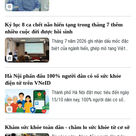
Nội, Sở Y tế Hà Nội phối hợp với Hệ
Giám đốc: VŨ MINH TUẤN
thống Y tế Vinmec công bố thành công
Phó Giám đốc: Nguyễn Kim Khiêm, Nguyễn Minh Đức, Nguyễn Thành Lợi
ca phẫu thuật robot từ xa hai chiều đầu
Kỷ lục 8 ca chết não hiến tạng trong tháng 7 thêm
tiên tại Việt Nam. Đây là bước tiến quan
nhiều cuộc đời được hồi sinh
trọng trong ứng dụng công nghệ cao, mở
ra cơ hội để người bệnh được tiếp cận kỹ
Tháng 7 năm 2026 ghi nhận dấu mốc đặc
thuật chuyên sâu ngay tại địa phương.
biệt của ngành hiến, ghép mô tạng Việt
Nam khi cả nước có 8 trường hợp chết
não hiến tặng mô, tạng – con số cao nhất
từ trước đến nay. Thông tin được Trung
Hà Nội phấn đấu 100% người dân có sổ sức khỏe
tâm Điều phối ghép tạng Quốc gia cung
điện tử trên VNeID
cấp tại hội nghị Đẩy mạnh thông tin về
hiến ghép mô tạng diễn ra chiều 3/8.
Thành phố Hà Nội đặt mục tiêu đến ngày
15/10 năm nay, 100% người dân có sổ
sức khỏe điện tử trên ứng dụng VNeID.
Khám sức khỏe toàn dân - chăm lo sức khỏe từ cơ sở