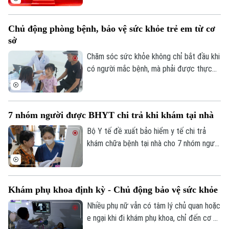
phường Phú Lương. Phó Chủ tịch UBND
thành phố Vũ Thu Hà tham dự và phát
Chủ động phòng bệnh, bảo vệ sức khỏe trẻ em từ cơ
biểu chỉ đạo tại buổi lễ.
sở
Liên hệ đường dây nóng (bấm để gọi)
Chăm sóc sức khỏe không chỉ bắt đầu khi
Tòa soạn
Tòa soạn
có người mắc bệnh, mà phải được thực
0865.116.699 (hotline)
0865.116.699
hiện ngay từ công tác phòng ngừa. Tại xã
Phúc Lộc, cùng với chương trình khám
sức khỏe miễn phí cho trẻ dưới 6 tuổi, địa
7 nhóm người được BHYT chi trả khi khám tại nhà
phương đang đồng thời triển khai nhiều
biện pháp phòng, chống dịch bệnh, góp
Bộ Y tế đề xuất bảo hiểm y tế chi trả
phần xây dựng môi trường sống an toàn
khám chữa bệnh tại nhà cho 7 nhóm người
cho người dân.
khó tiếp cận cơ sở y tế, đồng thời mở
rộng thanh toán với khám từ xa và y học
gia đình. Điểm đáng chú ý là lần đầu tiên
Khám phụ khoa định kỳ - Chủ động bảo vệ sức khỏe
quỹ bảo hiểm y tế được đề xuất chi trả
chi phí khám chữa bệnh tại nhà cho nhiều
Nhiều phụ nữ vẫn có tâm lý chủ quan hoặc
nhóm người bệnh không thể, hoặc rất khó
e ngại khi đi khám phụ khoa, chỉ đến cơ sở