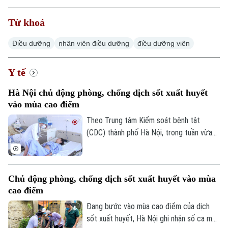
Từ khoá
Hà Nội
Hà Nội
Điều dưỡng
nhân viên điều dưỡng
điều dưỡng viên
Chính trị
Nhịp sống Hà Nội
Thế giới
Xã hội
Y tế
Người Hà Nội
Tin tức
Kinh tế
Hà Nội chủ động phòng, chống dịch sốt xuất huyết
An ninh trật tự
Khoảnh khắc Hà Nội
vào mùa cao điểm
Quân sự
Tin tức
Nhà đất
Công nghệ
Theo Trung tâm Kiểm soát bệnh tật
Ẩm thực
Hồ sơ
(CDC) thành phố Hà Nội, trong tuần vừa
Cafe sáng
Tin tức
Tàu và Xe
qua, số ca mắc sốt xuất huyết trên địa
Người Việt 4 phương
Tài chính Ngân hàng
bàn tăng nhanh do thời tiết mưa nhiều, độ
Đầu tư
Ô tô
ẩm cao tạo điều kiện thuận lợi cho muỗi
Giáo dục
Chủ động phòng, chống dịch sốt xuất huyết vào mùa
Doanh nghiệp
truyền bệnh phát triển.
Căn hộ
cao điểm
Tàu
Tin tức
Văn hóa
Đang bước vào mùa cao điểm của dịch
Đất đai
Xe máy
sốt xuất huyết, Hà Nội ghi nhận số ca mắc
Tuyển sinh
Tin tức
Sức khỏe