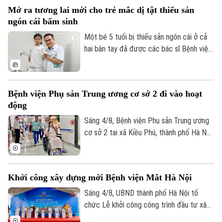
kiên cường của người vợ và sự tận tụy
Mở ra tương lai mới cho trẻ mắc dị tật thiểu sản
của các bác sĩ Bệnh viện Bạch Mai, một
ngón cái bẩm sinh
phép màu đã thực sự xảy ra sau hành
trình vượt 1.000 km xuyên đêm.
Một bé 5 tuổi bị thiểu sản ngón cái ở cả
hai bàn tay đã được các bác sĩ Bệnh viện
Hữu nghị Việt Đức thực hiện phẫu thuật
"cái hóa" - chuyển ngón trỏ thành ngón cái
mới. Sau ca mổ đầu tiên, trẻ đã có thể
Bệnh viện Phụ sản Trung ương cơ sở 2 đi vào hoạt
cầm bút, dùng đũa và tự chăm sóc bản
động
thân, mở ra hy vọng phục hồi chức năng
cho những trường hợp dị tật ngón cái
Sáng 4/8, Bệnh viện Phụ sản Trung ương
bẩm sinh nặng.
cơ sở 2 tại xã Kiều Phú, thành phố Hà Nội
chính thức đi vào hoạt động. Ngay từ
sáng sớm, rất đông người dân đã đến
đăng ký khám và sử dụng các dịch vụ y
Khởi công xây dựng mới Bệnh viện Mắt Hà Nội
tế.
Sáng 4/8, UBND thành phố Hà Nội tổ
chức Lễ khởi công công trình đầu tư xây
dựng mới Bệnh viện Mắt Hà Nội tại