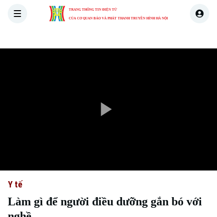
TRANG THÔNG TIN ĐIỆN TỬ
CỦA CƠ QUAN BÁO VÀ PHÁT THANH TRUYỀN HÌNH HÀ NỘI
THỜI SỰ
HÀ NỘI
THẾ GIỚI
KINH TẾ
NHÀ ĐẤT
Play
Video
Y tế
Làm gì để người điều dưỡng gắn bó với
nghề