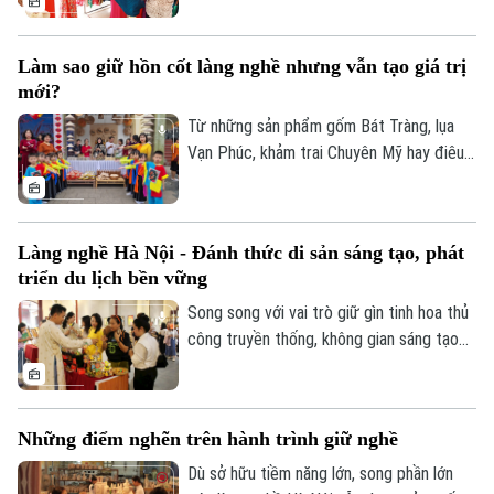
337 làng được công nhận) là di sản văn
hóa, nguồn tài nguyên đặc biệt ít nơi có
Làm sao giữ hồn cốt làng nghề nhưng vẫn tạo giá trị
được, đồng thời là nguồn lực phát triển
mới?
kinh tế - du lịch chứa đựng câu chuyện
riêng về lịch sử, kỹ năng lao động qua
Từ những sản phẩm gốm Bát Tràng, lụa
nhiều thế hệ.
Vạn Phúc, khảm trai Chuyên Mỹ hay điêu
khắc Sơn Đồng, mỗi làng nghề đều mang
trong mình câu chuyện về lịch sử, văn hóa
và sức sáng tạo của nhiều thế hệ người
Làng nghề Hà Nội - Đánh thức di sản sáng tạo, phát
Hà Nội.
triển du lịch bền vững
Song song với vai trò giữ gìn tinh hoa thủ
Liên hệ đường dây nóng (bấm để gọi)
công truyền thống, không gian sáng tạo
Tòa soạn
Tòa soạn
và điểm đến du lịch, đóng góp cho kinh tế
0865.116.699 (hotline)
0865.116.699
cùng công nghiệp văn hóa địa phương,
các làng nghề Hà Nội hiện phải đối mặt
Những điểm nghẽn trên hành trình giữ nghề
nhiều thách thức lớn về môi trường, nhân
lực kế cận, đổi mới sáng tạo và phát triển
Dù sở hữu tiềm năng lớn, song phần lớn