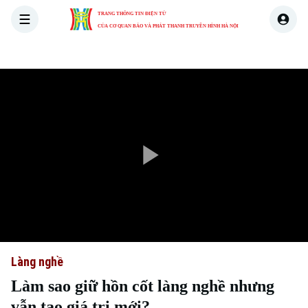
TRANG THÔNG TIN ĐIỆN TỬ
CỦA CƠ QUAN BÁO VÀ PHÁT THANH TRUYỀN HÌNH HÀ NỘI
THỜI SỰ
HÀ NỘI
THẾ GIỚI
KINH TẾ
NHÀ ĐẤT
Play
Video
Làng nghề
Làm sao giữ hồn cốt làng nghề nhưng
vẫn tạo giá trị mới?