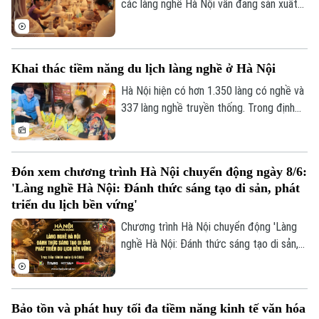
du lịch.
các làng nghề Hà Nội vẫn đang sản xuất
theo quy mô hộ gia đình nhỏ lẻ. Nhiều
'điểm nghẽn' đang đặt ra yêu cầu phải có
những giải pháp căn cơ, đồng bộ và dài
Khai thác tiềm năng du lịch làng nghề ở Hà Nội
hạn để các làng nghề không chỉ tồn tại
mà còn phát triển mạnh mẽ trong bối
Hà Nội hiện có hơn 1.350 làng có nghề và
cảnh mới.
337 làng nghề truyền thống. Trong định
hướng phát triển bền vững làng nghề,
thành phố Hà Nội đang tập trung quy
hoạch theo hướng phát triển du lịch làng
Đón xem chương trình Hà Nội chuyển động ngày 8/6:
nghề. Từ những sản phẩm OCOP đặc sản,
'Làng nghề Hà Nội: Đánh thức sáng tạo di sản, phát
tinh hoa ẩm thực Hà thành gắn với hoạt
triển du lịch bền vứng'
động du lịch làng nghề đang được Hà Nội
Chương trình Hà Nội chuyển động 'Làng
khai thác nhằm tạo ra sản phẩm du lịch
nghề Hà Nội: Đánh thức sáng tạo di sản,
độc đáo thu hút du khách.
phát triển du lịch bền vứng' sẽ phát sóng
trực tiếp trên các nền tảng của Cơ quan
Báo và Phát thanh, Truyền hình Hà Nội
Bảo tồn và phát huy tối đa tiềm năng kinh tế văn hóa
vào 19h hôm nay, ngày 8/6.