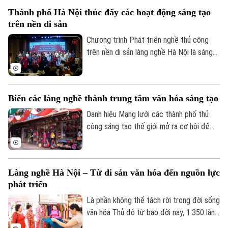
tương xứng, tuy nhiên, những năm gần
Thành phố Hà Nội thúc đẩy các hoạt động sáng tạo
đây, diện mạo các làng nghề đã thay da
trên nền di sản
đổi thịt. Trong bối cảnh hội nhập, chuyển
đổi số trở thành xu hướng tất yếu, giúp
Chương trình Phát triển nghề thủ công
làng nghề tiếp cận thị trường, từ đó tăng
trên nền di sản làng nghề Hà Nội là sáng
doanh thu 30-40%.
kiến do Sở Văn hóa và Thể thao Hà Nội và
Tạp chí Kiến trúc phối hợp triển khai,
hướng tới xây dựng hệ sinh thái kết nối
Biến các làng nghề thành trung tâm văn hóa sáng tạo
giữa nghệ nhân, làng nghề truyền thống
với nhà thiết kế, nghệ sĩ, trường đại học,
Danh hiệu Mạng lưới các thành phố thủ
doanh nghiệp và cộng đồng sáng tạo.
công sáng tạo thế giới mở ra cơ hội để
các làng nghề bước vào một giai đoạn
phát triển mới, nơi văn hóa, du lịch và kinh
tế sáng tạo có thể cùng song hành.
Làng nghề Hà Nội – Từ di sản văn hóa đến nguồn lực
phát triển
Là phần không thể tách rời trong đời sống
văn hóa Thủ đô từ bao đời nay, 1.350 làng
nghề và làng có nghề của Hà Nội (gồm