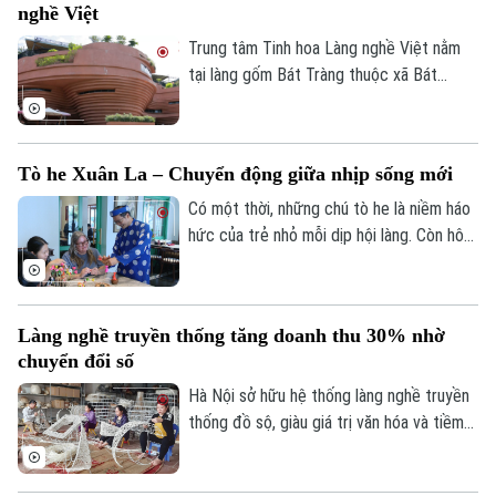
nghề Việt
Trung tâm Tinh hoa Làng nghề Việt nằm
tại làng gốm Bát Tràng thuộc xã Bát
Tràng, không chỉ là nơi trưng bày các sản
phẩm thủ công mỹ nghệ, tinh hoa của
Theo dõi Hà Nội On
nhiều làng nghề trên cả nước, mà còn là
Tò he Xuân La – Chuyển động giữa nhịp sống mới
một biểu tượng kiến trúc hiện đại, hòa
quyện tinh tế với bản sắc truyền thống.
Có một thời, những chú tò he là niềm háo
hức của trẻ nhỏ mỗi dịp hội làng. Còn hôm
nay, giữa vô vàn món đồ chơi hiện đại,
những sắc màu tuổi thơ ấy vẫn đang tìm
được chỗ đứng theo cách rất riêng có
Làng nghề truyền thống tăng doanh thu 30% nhờ
của mình.
chuyển đổi số
Hà Nội sở hữu hệ thống làng nghề truyền
thống đồ sộ, giàu giá trị văn hóa và tiềm
năng kinh tế. Trước đây, việc khai thác
gắn với du lịch và chuyển đổi số vẫn chưa