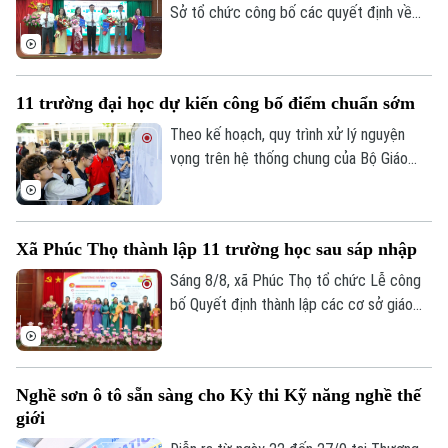
Sở tổ chức công bố các quyết định về
sắp xếp, tổ chức lại các cơ sở giáo dục
công lập và thành lập tổ chức cơ sở Đảng
tại các nhà trường. Sau sắp xếp, phường
11 trường đại học dự kiến công bố điểm chuẩn sớm
còn 4 trường công lập, hướng tới tinh gọn
đầu mối, nâng cao hiệu quả quản trị và
Theo kế hoạch, quy trình xử lý nguyện
chất lượng giáo dục.
vọng trên hệ thống chung của Bộ Giáo
dục và Đào tạo diễn ra đến 17h ngày 9/8.
Các trường sẽ có thời gian rà soát và
công bố kết quả trước 17h ngày 13/8
Xã Phúc Thọ thành lập 11 trường học sau sáp nhập
nhưng tính đến thời điểm hiện tại, đã có
13 trường đại học dự kiến công bố điểm
Sáng 8/8, xã Phúc Thọ tổ chức Lễ công
chuẩn sớm hơn ít nhất một ngày.
bố Quyết định thành lập các cơ sở giáo
dục công lập, các tổ chức Đảng trực
thuộc và công tác cán bộ sau sắp xếp.
Nghề sơn ô tô sẵn sàng cho Kỳ thi Kỹ năng nghề thế
giới