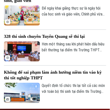
sinh, giáo viên
Bản quyền thuộc về Cơ quan Báo và Phát thanh Truyền hình Hà Nội Giấy
ứng, học hỏi và sẵn sàng đảm nhận những
phép số: Số 63/GP-TTDT, cấp ngày 10/05/2023
vai trò mới.
Để ngày khai giảng thực sự là ngày hội
của học sinh và giáo viên, Chính phủ vừa
TRANG THÔNG TIN ĐIỆN TỬ
ban hành kế hoạch yêu cầu các bộ, ngành,
CỦA CƠ QUAN BÁO VÀ PHÁT THANH TRUYỀN HÌNH HÀ NỘI
địa phương tập trung cao độ chuẩn bị mọi
Số 3-5 Huỳnh Thúc Kháng-Phường Láng-Hà Nội
điều kiện, từ đội ngũ giáo viên, cơ sở vật
328 thí sinh chuyên Tuyên Quang sẽ thi lại
chất đến sách giáo khoa, bảo đảm không
Giám đốc: NGUYỄN THANH LIÊM
học sinh nào bị bỏ lại phía sau.
Hơn một tháng sau khi phát hiện dấu hiệu
Phó Giám đốc: Nguyễn Kim Khiêm, Nguyễn Minh Đức, Nguyễn Thành Lợi
bất thường tại điểm thi Trường THPT
Chuyên Tuyên Quang, Bộ Giáo dục và Đào
tạo đã công bố phương án xử lý.
Không để sai phạm làm ảnh hưởng niềm tin vào kỳ
thi tốt nghiệp THPT
Quyết định tổ chức thi lại tất cả các môn
với toàn bộ thí sinh tại điểm thi Trường
THPT chuyên Tuyên Quang được đưa ra
trên cơ sở kết quả điều tra ban đầu của
Bộ Công an, ý kiến của các cơ quan liên