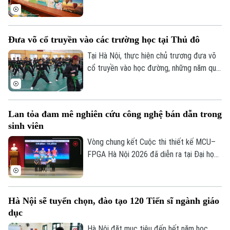
khoa cho hơn 2,2 triệu học sinh trước
ngày 15/8, đảm bảo mọi học sinh đều có
đủ sách trước thềm năm học mới 2026-
Đưa võ cổ truyền vào các trường học tại Thủ đô
2027.
Tại Hà Nội, thực hiện chủ trương đưa võ
cổ truyền vào học đường, những năm qua,
nhiều trường học tại Thủ đô đã chủ động
lồng ghép môn học này vào giờ thể dục
chính khóa, từ đó nuôi dưỡng đam mê võ
Lan tỏa đam mê nghiên cứu công nghệ bán dẫn trong
thuật từ môi trường học đường, giúp các
sinh viên
em học sinh thắp lên tình yêu với những
giá trị truyền thống.
Vòng chung kết Cuộc thi thiết kế MCU–
FPGA Hà Nội 2026 đã diễn ra tại Đại học
Bách khoa Hà Nội. Sự kiện quy tụ những
đội thi xuất sắc nhất đến từ các trường
đại học trên địa bàn Hà Nội, góp phần
Hà Nội sẽ tuyển chọn, đào tạo 120 Tiến sĩ ngành giáo
thúc đẩy tinh thần sáng tạo, nghiên cứu
dục
và ứng dụng công nghệ vi mạch, hệ thống
nhúng trong sinh viên.
Hà Nội đặt mục tiêu đến hết năm học