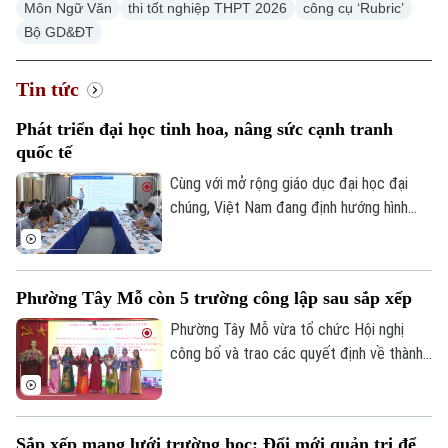
Môn Ngữ Văn
thi tốt nghiệp THPT 2026
công cụ ‘Rubric’
Bộ GD&ĐT
Tin tức
Phát triển đại học tinh hoa, nâng sức cạnh tranh
quốc tế
Cùng với mở rộng giáo dục đại học đại
chúng, Việt Nam đang định hướng hình
thành một mạng lưới các cơ sở giáo dục
đại học trọng điểm, trong đó có từ 3-5
đại học tinh hoa làm hạt nhân dẫn dắt.
Phường Tây Mỗ còn 5 trường công lập sau sắp xếp
Phường Tây Mỗ vừa tổ chức Hội nghị
công bố và trao các quyết định về thành
lập trường và công tác cán bộ đối với các
cơ sở giáo dục mầm non, tiểu học, THCS
công lập thuộc quản lý của UBND phường.
Sắp xếp mạng lưới trường học: Đổi mới quản trị để