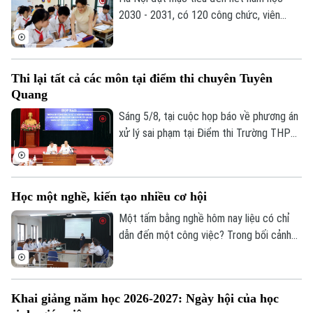
2030 - 2031, có 120 công chức, viên
chức ngành giáo dục và đào tạo đạt trình
độ Tiến sĩ thuộc các ngành khoa học cơ
bản, kỹ thuật và công nghệ...
Thi lại tất cả các môn tại điểm thi chuyên Tuyên
Quang
Sáng 5/8, tại cuộc họp báo về phương án
xử lý sai phạm tại Điểm thi Trường THPT
Chuyên Tuyên Quang, Bộ Giáo dục và Đào
tạo quyết định tổ chức thi lại tất cả các
môn đối với toàn bộ thí sinh tại điểm thi
Học một nghề, kiến tạo nhiều cơ hội
này. Thời gian thi lại dự kiến vào ngày 14
và 15/8.
Một tấm bằng nghề hôm nay liệu có chỉ
dẫn đến một công việc? Trong bối cảnh
thị trường lao động liên tục thay đổi, câu
trả lời đang dần khác đi. Điều doanh
nghiệp cần không chỉ là người biết làm
Khai giảng năm học 2026-2027: Ngày hội của học
nghề, mà còn là người có năng lực thích