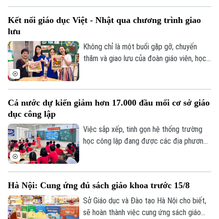
những trải nghiệm văn hóa độc đáo và
Kết nối giáo dục Việt - Nhật qua chương trình giao
tình bạn xuyên biên giới được mở ra đã
lưu
góp phần bồi đắp cho mối quan hệ hữu
nghị Hà Nội - Fukuoka.
Không chỉ là một buổi gặp gỡ, chuyến
thăm và giao lưu của đoàn giáo viên, học
sinh Nhật Bản tại Trường THCS Thành
Công, Hà Nội còn mở ra cơ hội để học
sinh hai nước hiểu hơn về văn hóa, giáo
Cả nước dự kiến giảm hơn 17.000 đầu mối cơ sở giáo
dục và cùng vun đắp tình hữu nghị từ
dục công lập
những trải nghiệm thực tế ngay trong môi
trường học đường.
Việc sắp xếp, tinh gọn hệ thống trường
học công lập đang được các địa phương
Liên hệ đường dây nóng (bấm để gọi)
đẩy nhanh trước năm học mới. Theo Bộ
Tòa soạn
Tòa soạn
Giáo dục và Đào tạo, sau khi hoàn thành
0865.116.699 (hotline)
0865.116.699
phương án sắp xếp, cả nước dự kiến giảm
Hà Nội: Cung ứng đủ sách giáo khoa trước 15/8
hơn 17.000 đầu mối cơ sở giáo dục công
lập, song vẫn bảo đảm quyền học tập của
Sở Giáo dục và Đào tạo Hà Nội cho biết,
học sinh, đặc biệt ở vùng khó khăn.
sẽ hoàn thành việc cung ứng sách giáo