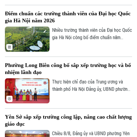
công lập theo mô hình chính quyền địa
Tư vấn sức khỏe
phương hai cấp. Với mục tiêu tinh gọn đầu
Quần vợt
Điểm chuẩn các trường thành viên của Đại học Quốc
Tin tức
Đã phát sóng
mối quản lý, nâng cao chất lượng dạy và
gia Hà Nội năm 2026
học. Ngành Giáo dục Thủ đô cùng chính
Golf
Sao
quyền các địa phương đã đồng bộ triển
Nhiều trường thành viên của Đại học Quốc
khai nhiều giải pháp căn cơ, chuẩn bị chu
gia Hà Nội công bố điểm chuẩn năm
Điện ảnh
đáo trước thềm năm học mới.
2026. So với năm ngoái, điểm chuẩn năm
nay của toàn hệ thống không có nhiều
Thời trang
biến động.
Phường Long Biên công bố sắp xếp trường học và bổ
Âm nhạc
nhiệm lãnh đạo
Thực hiện chỉ đạo của Trung ương và
thành phố Hà Nội Đảng ủy, UBND phường
Long Biên đã tổ chức Hội nghị công bố
các quyết định về việc sắp xếp tổ chức
lại và công tác cán bộ sau sắp xếp các cơ
Yên Sở sắp xếp trường công lập, nâng cao chất lượng
sở giáo dục công lập trên địa bàn.
giáo dục
Chiều 8/8, Đảng ủy và UBND phường Yên