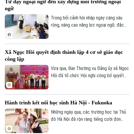
Từ dạy ngoại ngữ đến xây dựng môi trường ngoại
tư cho đội ngũ giáo viên, cơ sở vật chất
ngữ
và học liệu.
Trong bối cảnh hội nhập ngày càng sâu
rộng, nâng cao năng lực ngoại ngữ, đặc
biệt là tiếng Anh, đang trở thành yêu cầu
cấp thiết đối với giáo dục Việt Nam.
Xã Ngọc Hồi quyết định thành lập 4 cơ sở giáo dục
công lập
Vừa qua, Ban Thường vụ Đảng ủy xã Ngọc
Hồi đã tổ chức Hội nghị công bố quyết
định thành lập các cơ sở giáo dục công
lập, thành lập các đảng bộ cơ sở và công
tác cán bộ sau khi sắp xếp, tổ chức lại
Hành trình kết nối học sinh Hà Nội - Fukuoka
các trường học thuộc thẩm quyền trên
địa bàn xã.
Những ngày qua, các trường học tại Thủ
đô Hà Nội đã rộn ràng tiếng cười đón
tiếp đoàn học sinh đến từ tỉnh Fukuoka,
Nhật Bản. Một hành trình giao lưu đầy ắp