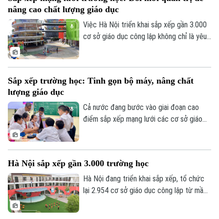
nâng cao chất lượng giáo dục
Việc Hà Nội triển khai sắp xếp gần 3.000
cơ sở giáo dục công lập không chỉ là yêu
cầu về tinh gọn tổ chức bộ máy mà còn là
bước đi nhằm cơ cấu lại nguồn lực, đổi
mới phương thức quản trị và nâng cao
Sắp xếp trường học: Tinh gọn bộ máy, nâng chất
chất lượng dạy học.
lượng giáo dục
Cả nước đang bước vào giai đoạn cao
điểm sắp xếp mạng lưới các cơ sở giáo
dục công lập, với mục tiêu hoàn thành
Chuyên mục
trước ngày 30/8. Tại Hà Nội, nhiều địa
phương chủ động xây dựng phương án từ
Thời sự
Hà Nội sắp xếp gần 3.000 trường học
cơ sở, với nguyên tắc xuyên suốt: tinh gọn
nhưng không cơ học, sắp xếp nhưng
Hà Nội đang triển khai sắp xếp, tổ chức
Hà Nội
Hà Nội
không làm gián đoạn việc học của học
lại 2.954 cơ sở giáo dục công lập từ mầm
sinh.
non đến THPT và đặt mục tiêu hoàn
Chính trị
Nhịp sống Hà Nội
Thế giới
thành trước ngày 10/8/2026, sẵn sàng