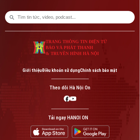
quan và quy chế thi hiện hành, nhằm bảo
đảm sự công bằng, minh bạch của kỳ thi
tốt nghiệp THPT, đồng thời bảo vệ quyền
lợi của các thí sinh và giữ vững niềm tin
của xã hội đối với kỳ thi.
TRANG THÔNG TIN ĐIỆN TỬ
BÁO VÀ PHÁT THANH
& TRUYỀN HÌNH HÀ NỘI
Giới thiệu
Điều khoản sử dụng
Chính sách bảo mật
Theo dõi Hà Nội On
Tải ngay HANOI ON