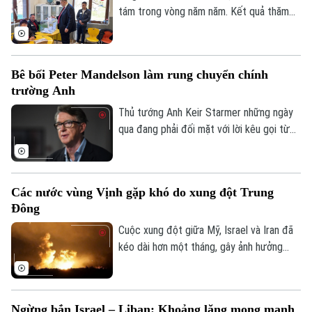
Liệu bước ngoặt này có dẫn đến những
tám trong vòng năm năm. Kết quả thăm
thay đổi cơ bản trong động lực an ninh
dò sau bầu cử cho thấy: Cựu Tổng thống
khu vực và tiềm ẩn những rủi ro địa chính
Bulgaria Rumen Radev đã đánh bại cựu
trị?
Thủ tướng Boyko Borissov với cách biệt
Bê bối Peter Mandelson làm rung chuyển chính
30 điểm trong cuộc tổng tuyển cử tại
trường Anh
Bulgaria, theo các kết quả thăm dò sau
bầu cử ban đầu.
Thủ tướng Anh Keir Starmer những ngày
qua đang phải đối mặt với lời kêu gọi từ
chức từ các đối thủ chính trị sau khi xuất
hiện thông tin gây tranh cãi liên quan đến
việc bổ nhiệm cựu Đại sứ tại Mỹ Peter
Các nước vùng Vịnh gặp khó do xung đột Trung
Mandelson.
Đông
Cuộc xung đột giữa Mỹ, Israel và Iran đã
kéo dài hơn một tháng, gây ảnh hưởng
nghiêm trọng tới kinh tế và an ninh của
các quốc gia Ả Rập vùng Vịnh.
Ngừng bắn Israel – Liban: Khoảng lặng mong manh