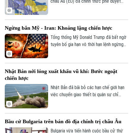
triển mới, trong bối cảnh lĩnh vực công
châu Âu (EU) đã chính thức phê duyệt
nghệ đang chuyển mạnh sang trí tuệ nhân
khoản vay 90 tỷ euro (tương đương hơn
tạo (AI).
105 tỷ USD) cho Ukraine và thông qua gói
trừng phạt mới đối với Nga.
Ngừng bắn Mỹ - Iran: Khoảng lặng chiến lược
Tổng thống Mỹ Donald Trump đã bất ngờ
tuyên bố gia hạn vô thời hạn lệnh ngừng
bắn với Iran. Quyết định được đưa ra chỉ
vài giờ trước thời điểm thỏa thuận hết
hiệu lực đã thu hút sự quan tâm của cả
Nhật Bản nới lỏng xuất khẩu vũ khí: Bước ngoặt
thế giới.
chiến lược
Nhật Bản đã bãi bỏ các hạn chế giới hạn
việc chuyển giao thiết bị quân sự chỉ
trong năm loại phi sát thương, mở đường
cho việc xuất khẩu vũ khí sát thương. Đây
được đánh giá là một động thái có thể
Bầu cử Bulgaria trên bản đồ địa chính trị châu Âu
giúp ngành công nghiệp quốc phòng của
Nhật Bản cạnh tranh trên trường quốc tế.
Bulgaria vừa tiến hành cuộc bầu cử thứ