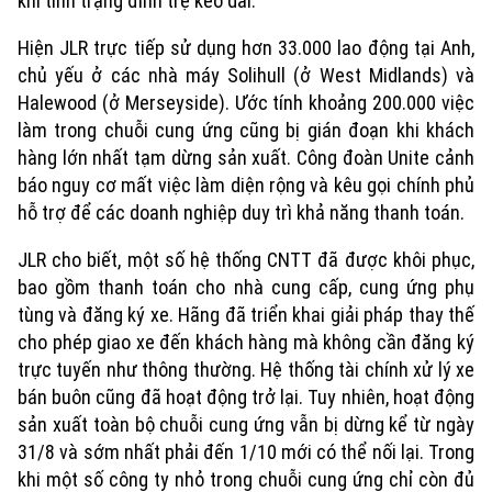
khi tình trạng đình trệ kéo dài.
Hiện JLR trực tiếp sử dụng hơn 33.000 lao động tại Anh,
chủ yếu ở các nhà máy Solihull (ở West Midlands) và
Halewood (ở Merseyside). Ước tính khoảng 200.000 việc
làm trong chuỗi cung ứng cũng bị gián đoạn khi khách
hàng lớn nhất tạm dừng sản xuất. Công đoàn Unite cảnh
báo nguy cơ mất việc làm diện rộng và kêu gọi chính phủ
hỗ trợ để các doanh nghiệp duy trì khả năng thanh toán.
JLR cho biết, một số hệ thống CNTT đã được khôi phục,
bao gồm thanh toán cho nhà cung cấp, cung ứng phụ
tùng và đăng ký xe. Hãng đã triển khai giải pháp thay thế
cho phép giao xe đến khách hàng mà không cần đăng ký
trực tuyến như thông thường. Hệ thống tài chính xử lý xe
bán buôn cũng đã hoạt động trở lại. Tuy nhiên, hoạt động
sản xuất toàn bộ chuỗi cung ứng vẫn bị dừng kể từ ngày
31/8 và sớm nhất phải đến 1/10 mới có thể nối lại. Trong
khi một số công ty nhỏ trong chuỗi cung ứng chỉ còn đủ