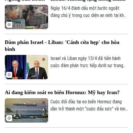
Ngày 16/4 đánh dấu một bước ngoặt
đáng chú ý trong cục diện an ninh tại khu
vực Trung Đông khi Israel và Liban đạt
được thỏa thuận ngừng bắn kéo dài 10
ngày. Hàng loạt câu hỏi đang được đặt ra:
Đàm phán Israel - Liban: 'Cánh cửa hẹp' cho hòa
Liệu đây có phải là bước mở đầu cho một
bình
tiến trình ngoại giao rộng hơn, hay chỉ là
khoảng lặng trước một đợt leo thang
Israel và Liban ngày 13/4 đã tiến hành
mới?
cuộc đàm phán trực tiếp dưới sự trung
gian của Mỹ tại Washington. Đây là lần
đầu tiên sau hơn 30 năm, các đại diện cấp
cao của hai nước mới có một cuộc tiếp
Ai đang kiểm soát eo biển Hormuz: Mỹ hay Iran?
xúc trực diện công khai, thay vì trao đổi
gián tiếp qua các bên thứ ba như trước
Cuộc đối đầu tại eo biển Hormuz đang
đây.
dần trở thành một “cuộc đấu sức” về kinh
tế quy mô lớn. Theo nhiều chuyên gia
quốc tế, đây là giai đoạn mà cả hai bên
đang thử giới hạn chịu đựng của nhau và