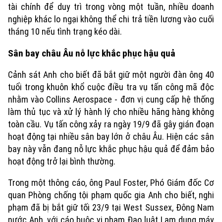
tài chính để duy trì trong vòng một tuần, nhiều doanh
nghiệp khác lo ngại không thể chi trả tiền lương vào cuối
tháng 10 nếu tình trạng kéo dài.
Sân bay châu Âu nỗ lực khắc phục hậu quả
Cảnh sát Anh cho biết đã bắt giữ một người đàn ông 40
tuổi trong khuôn khổ cuộc điều tra vụ tấn công mã độc
nhằm vào Collins Aerospace - đơn vị cung cấp hệ thống
làm thủ tục và xử lý hành lý cho nhiều hãng hàng không
toàn cầu. Vụ tấn công xảy ra ngày 19/9 đã gây gián đoạn
hoạt động tại nhiều sân bay lớn ở châu Âu. Hiện các sân
bay này vẫn đang nỗ lực khắc phục hậu quả để đảm bảo
hoạt động trở lại bình thường.
Trong một thông cáo, ông Paul Foster, Phó Giám đốc Cơ
quan Phòng chống tội phạm quốc gia Anh cho biết, nghi
phạm đã bị bắt giữ tối 23/9 tại West Sussex, Đông Nam
nước Anh, với cáo buộc vi phạm Đạo luật Lạm dụng máy