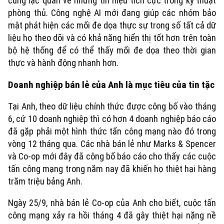
cũng lạc quan về những tín hiệu tích cực trong kỹ thuật
phòng thủ. Công nghệ AI mới đang giúp các nhóm bảo
mật phát hiện các mối đe dọa thực sự trong số tất cả dữ
liệu họ theo dõi và có khả năng hiển thị tốt hơn trên toàn
bộ hệ thống để có thể thấy mối đe dọa theo thời gian
thực và hành động nhanh hơn.
Doanh nghiệp bán lẻ của Anh là mục tiêu của tin tặc
Tại Anh, theo dữ liệu chính thức được công bố vào tháng
6, cứ 10 doanh nghiệp thì có hơn 4 doanh nghiệp báo cáo
đã gặp phải một hình thức tấn công mạng nào đó trong
vòng 12 tháng qua. Các nhà bán lẻ như Marks & Spencer
và Co-op mới đây đã công bố báo cáo cho thấy các cuộc
tấn công mạng trong năm nay đã khiến họ thiệt hại hàng
trăm triệu bảng Anh.
Ngày 25/9, nhà bán lẻ Co-op của Anh cho biết, cuộc tấn
công mạng xảy ra hồi tháng 4 đã gây thiệt hại nặng nề