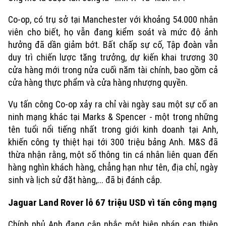
Chuyên mục
Co-op, có trụ sở tại Manchester với khoảng 54.000 nhân
Thời sự
viên cho biết, họ vẫn đang kiểm soát và mức độ ảnh
hưởng đã dần giảm bớt. Bất chấp sự cố, Tập đoàn vẫn
Hà Nội
Hà Nội
duy trì chiến lược tăng trưởng, dự kiến khai trương 30
cửa hàng mới trong nửa cuối năm tài chính, bao gồm cả
Chính trị
Nhịp sống Hà Nội
cửa hàng thực phẩm và cửa hàng nhượng quyền.
Thế giới
Xã hội
Vụ tấn công Co-op xảy ra chỉ vài ngày sau một sự cố an
Người Hà Nội
Tin tức
Kinh tế
ninh mạng khác tại Marks & Spencer - một trong những
An ninh trật tự
Khoảnh khắc Hà Nội
tên tuổi nổi tiếng nhất trong giới kinh doanh tại Anh,
Quân sự
Tin tức
Nhà đất
khiến công ty thiệt hại tới 300 triệu bảng Anh. M&S đã
Công nghệ
Ẩm thực
thừa nhận rằng, một số thông tin cá nhân liên quan đến
Hồ sơ
Cafe sáng
hàng nghìn khách hàng, chẳng hạn như tên, địa chỉ, ngày
Tin tức
Tàu và Xe
Người Việt 4 phương
sinh và lịch sử đặt hàng,... đã bị đánh cắp.
Tài chính Ngân hàng
Đầu tư
Ô tô
Giáo dục
Jaguar Land Rover lỗ 67 triệu USD vì tấn công mạng
Doanh nghiệp
Căn hộ
Tàu
Chính phủ Anh đang cân nhắc một biện pháp can thiệp
Tin tức