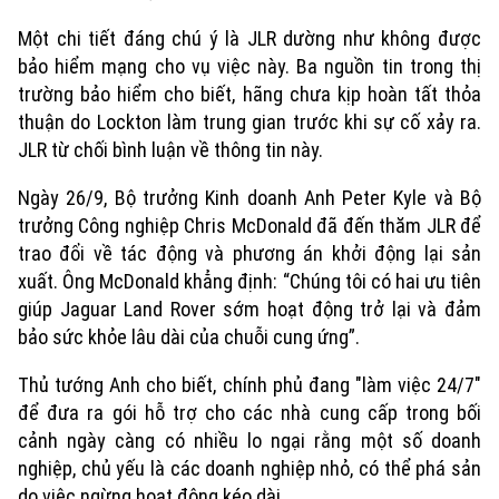
Một chi tiết đáng chú ý là JLR dường như không được
bảo hiểm mạng cho vụ việc này. Ba nguồn tin trong thị
trường bảo hiểm cho biết, hãng chưa kịp hoàn tất thỏa
thuận do Lockton làm trung gian trước khi sự cố xảy ra.
JLR từ chối bình luận về thông tin này.
Ngày 26/9, Bộ trưởng Kinh doanh Anh Peter Kyle và Bộ
trưởng Công nghiệp Chris McDonald đã đến thăm JLR để
trao đổi về tác động và phương án khởi động lại sản
xuất. Ông McDonald khẳng định: “Chúng tôi có hai ưu tiên
giúp Jaguar Land Rover sớm hoạt động trở lại và đảm
bảo sức khỏe lâu dài của chuỗi cung ứng”.
Thủ tướng Anh cho biết, chính phủ đang "làm việc 24/7"
để đưa ra gói hỗ trợ cho các nhà cung cấp trong bối
cảnh ngày càng có nhiều lo ngại rằng một số doanh
nghiệp, chủ yếu là các doanh nghiệp nhỏ, có thể phá sản
do việc ngừng hoạt động kéo dài.