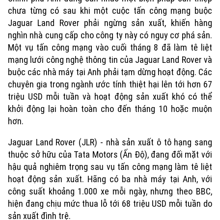
Văn hóa
chưa từng có sau khi một cuộc tấn công mạng buộc
Đất đai
Xe máy
Tuyển sinh
Jaguar Land Rover phải ngừng sản xuất, khiến hàng
Tin tức
Sức khỏe
Kinh nghiệm
nghìn nhà cung cấp cho công ty này có nguy cơ phá sản.
Thị trường
Hướng nghiệp
Một vụ tấn công mạng vào cuối tháng 8 đã làm tê liệt
Làng nghề
Y tế
Thể thao
mạng lưới công nghệ thông tin của Jaguar Land Rover và
Đánh giá
buộc các nhà máy tại Anh phải tạm dừng hoạt động. Các
Di tích
Dinh dưỡng
Bóng đá
chuyên gia trong ngành ước tính thiệt hại lên tới hơn 67
Giải trí
triệu USD mỗi tuần và hoạt động sản xuất khó có thể
Tư vấn sức khỏe
Quần vợt
khởi động lại hoàn toàn cho đến tháng 10 hoặc muộn
Tin tức
Đã phát sóng
hơn.
Golf
Sao
Jaguar Land Rover (JLR) - nhà sản xuất ô tô hạng sang
thuộc sở hữu của Tata Motors (Ấn Độ), đang đối mặt với
Điện ảnh
hậu quả nghiêm trọng sau vụ tấn công mạng làm tê liệt
hoạt động sản xuất. Hãng có ba nhà máy tại Anh, với
Thời trang
công suất khoảng 1.000 xe mỗi ngày, nhưng theo BBC,
Âm nhạc
hiện đang chịu mức thua lỗ tới 68 triệu USD mỗi tuần do
sản xuất đình trệ.