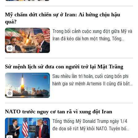
và đẩy giá nhiên liệu tăng cao.
rắn khi sẵn sàng đối diện với những chỉ
trích về tính khả thi hay quyền tự do cá
Mỹ chấm dứt chiến sự ở Iran: Ai hứng chịu hậu
nhân, miễn là bảo vệ được trẻ em trước
quả?
những mối nguy trực tuyến.
Trong bối cảnh cuộc xung đột giữa Mỹ và
Iran đã kéo dài hơn một tháng, Tổng
thống Donald Trump đang phát đi những
tín hiệu cho thấy ông có thể sớm chấm
dứt chiến sự. Trong bài phát biểu trước
Sứ mệnh lịch sử đưa con người trở lại Mặt Trăng
toàn quốc ngày 2/4, ông chủ Nhà trắng
bày tỏ tin tưởng rằng các mục tiêu của
Sau nhiều lần trì hoãn, cuối cùng bốn phi
chiến dịch quân sự tại Iran gần như đã đạt
hành gia sứ mệnh Artemis II cũng đã bắt
được và Mỹ đang tiến đến giai đoạn cuối
đầu chuyến du hành lên Mặt Trăng đầu
cùng của cuộc xung đột.
tiên của nhân loại sau hơn nửa thế kỷ.
NATO trước nguy cơ tan rã vì xung đột Iran
Tổng thống Mỹ Donald Trump ngày 1/4
đe dọa sẽ rút Mỹ khỏi NATO. Tuyên bố
được đưa ra sau khi các nước thành viên