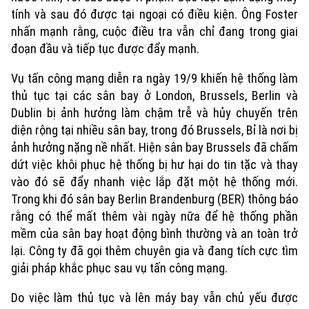
tính và sau đó được tại ngoại có điều kiện. Ông Foster
nhấn mạnh rằng, cuộc điều tra vẫn chỉ đang trong giai
đoạn đầu và tiếp tục được đẩy mạnh.
Vụ tấn công mạng diễn ra ngày 19/9 khiến hệ thống làm
thủ tục tại các sân bay ở London, Brussels, Berlin và
Dublin bị ảnh hưởng làm chậm trễ và hủy chuyến trên
diện rộng tại nhiều sân bay, trong đó Brussels, Bỉ là nơi bị
Theo dõi Hà Nội On
ảnh hưởng nặng nề nhất. Hiện sân bay Brussels đã chấm
dứt việc khôi phục hệ thống bị hư hại do tin tặc và thay
vào đó sẽ đẩy nhanh việc lắp đặt một hệ thống mới.
Trong khi đó sân bay Berlin Brandenburg (BER) thông báo
rằng có thể mất thêm vài ngày nữa để hệ thống phần
mềm của sân bay hoạt động bình thường và an toàn trở
lại. Công ty đã gọi thêm chuyên gia và đang tích cực tìm
giải pháp khắc phục sau vụ tấn công mạng.
Do việc làm thủ tục và lên máy bay vẫn chủ yếu được