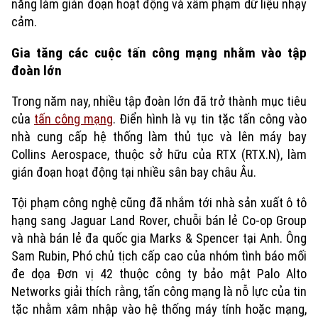
năng làm gián đoạn hoạt động và xâm phạm dữ liệu nhạy
cảm.
Gia tăng các cuộc tấn công mạng nhằm vào tập
đoàn lớn
Trong năm nay, nhiều tập đoàn lớn đã trở thành mục tiêu
của
tấn công mạng
. Điển hình là vụ tin tặc tấn công vào
nhà cung cấp hệ thống làm thủ tục và lên máy bay
Collins Aerospace, thuộc sở hữu của RTX (RTX.N), làm
gián đoạn hoạt động tại nhiều sân bay châu Âu.
Tội phạm công nghệ cũng đã nhắm tới nhà sản xuất ô tô
hạng sang Jaguar Land Rover, chuỗi bán lẻ Co-op Group
và nhà bán lẻ đa quốc gia Marks & Spencer tại Anh. Ông
Sam Rubin, Phó chủ tịch cấp cao của nhóm tình báo mối
đe dọa Đơn vị 42 thuộc công ty bảo mật Palo Alto
Networks giải thích rằng, tấn công mạng là nỗ lực của tin
tặc nhằm xâm nhập vào hệ thống máy tính hoặc mạng,