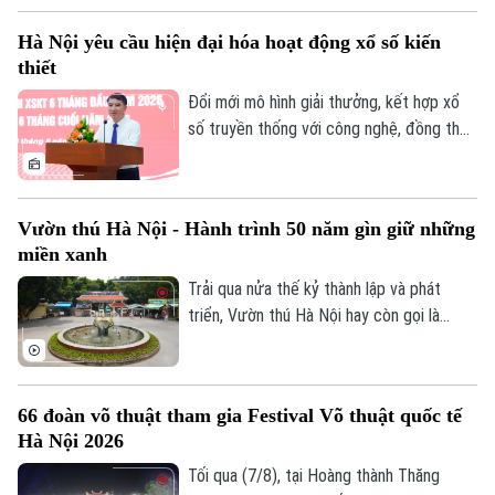
bộ, cơ quan Trung ương và 23 địa phương
Hà Nội yêu cầu hiện đại hóa hoạt động xổ số kiến
có tỷ lệ giải ngân đạt trên bình quân
thiết
chung cả nước. Trong đó Hà Nội tiếp tục
khẳng định vai trò dẫn đầu với khối lượng
Đổi mới mô hình giải thưởng, kết hợp xổ
và tỷ lệ giải ngân ấn tượng là 76,2 nghìn tỷ
số truyền thống với công nghệ, đồng thời
đồng.
tái cơ cấu tổ chức bộ máy theo hướng
tinh gọn là những yêu cầu được Ủy viên
Ban Thường vụ Thành ủy, Phó Chủ tịch
Vườn thú Hà Nội - Hành trình 50 năm gìn giữ những
UBND thành phố Hà Nội Nguyễn Xuân Lưu
Theo dõi Hà Nội On
miền xanh
đặt ra đối với Công ty TNHH Một thành
viên Xổ số kiến thiết Thủ đô tại hội nghị
Trải qua nửa thế kỷ thành lập và phát
triển khai nhiệm vụ 6 tháng cuối năm
triển, Vườn thú Hà Nội hay còn gọi là
2026, diễn ra ngày 8/8.
Công viên Thủ Lệ không chỉ là nơi chăm
sóc, bảo tồn hàng trăm cá thể động vật
mà còn là không gian xanh, văn hoá gắn bó
66 đoàn võ thuật tham gia Festival Võ thuật quốc tế
với nhiều thế hệ người dân Thủ đô.
Hà Nội 2026
Tối qua (7/8), tại Hoàng thành Thăng