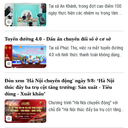
Chính trị
Tại xã An Khánh, trong đợt cao điểm 100
Nhịp sống Hà Nội
Thế giới
ngày thực hiện các nhiệm vụ trọng tâm về
Xã hội
chuyển đổi số, địa phương đang hỗ trợ
Người Hà Nội
Tin tức
Kinh tế
doanh nghiệp đưa sản phẩm lên các nền
An ninh trật tự
tảng trực tuyến, mở rộng khả năng tiếp
Khoảnh khắc Hà Nội
Quân sự
Tuyến đường 4.0 - Dấu ấn chuyển đổi số ở cơ sở
cận thị trường.
Tin tức
Nhà đất
Công nghệ
Tại xã Phúc Thọ, việc ra mắt tuyến đường
Ẩm thực
Hồ sơ
Cafe sáng
4.0 với hình thức thanh toán không dùng
Tin tức
Tàu và Xe
tiền mặt là dấu mốc quan trọng, góp phần
Người Việt 4 phương
Tài chính Ngân hàng
xây dựng môi trường kinh doanh văn minh,
Đầu tư
Ô tô
Giáo dục
hiện đại, thúc đẩy phát triển kinh tế số
Đón xem 'Hà Nội chuyển động' ngày 9/8: ‘Hà Nội
Doanh nghiệp
ngay từ cơ sở.
Căn hộ
Tàu
thúc đẩy ba trụ cột tăng trưởng: Sản xuất - Tiêu
Tin tức
Văn hóa
dùng - Xuất khẩu’
Đất đai
Xe máy
Chương trình "Hà Nội chuyển động" với
Tuyển sinh
Tin tức
Sức khỏe
chủ đề "Hà Nội thúc đẩy ba trụ cột tăng
Kinh nghiệm
Thị trường
Hướng nghiệp
trưởng: Sản xuất - Tiêu dùng - Xuất khẩu"
Làng nghề
Y tế
sẽ phát sóng trực tiếp trên các nền tảng
Thể thao
Đánh giá