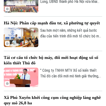
Long, UBND thành phố Hà Nội vừa khai
mạc Festival Võ thuật quốc tế Hà Nội
2026 với chủ đề “Hào khí Thăng Long -
Tinh hoa võ Việt”.
Hà Nội: Phân cấp mạnh đầu tư, xã phường tự quyết
Sau hơn một năm, những kết quả bước
đầu của tiến trình đổi mới tổ chức bộ máy
và nâng cao hiệu lực, hiệu quả quản trị đã
cho thấy mô hình chính quyền địa phương
hai cấp không chỉ là sự thay đổi về cơ cấu
Tái cơ cấu tổ chức bộ máy, đổi mới hoạt động xổ số
tổ chức, mà là bước chuyển căn bản tổ
kiến thiết Thủ đô
chức lại không gian phát triển và tái cấu
trúc mô hình quản trị của thành phố Hà
" Công ty TNHH MTV Xổ số kiến thiết
Nội.
Thủ đô cần đổi mới mô hình giải thưởng,
kết hợp phương thức xổ số truyền thống
với công nghệ; đồng thời tái cơ cấu tổ
Liên hệ đường dây nóng (bấm để gọi)
chức bộ máy, nâng cao thu nhập người lao
Xã Phú Xuyên khởi công cụm công nghiệp làng nghề
động, gia tăng đóng góp cho Thủ đô" - đó
Tòa soạn
Tòa soạn
quy mô 26,8 ha
là yêu cầu của Ủy viên Ban Thường vụ