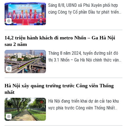
0865.116.699 (hotline)
0865.116.699
Thành ủy, Phó Chủ tịch UBND TP Hà Nội
Sáng 8/8, UBND xã Phú Xuyên phối hợp
Nguyễn Xuân Lưu.
cùng Công ty Cổ phần Đầu tư phát triển
hạ tầng và đô thị Hoàng Tín tổ chức Lễ
khởi công Dự án đầu tư xây dựng hạ tầng
kỹ thuật Cụm công nghiệp làng nghề Nam
14,2 triệu hành khách đi metro Nhổn – Ga Hà Nội
Tiến. Dự và chỉ đạo buổi lễ có Ủy viên Ban
sau 2 năm
Thường vụ Thành ủy, Phó Chủ tịch UBND
thành phố Hà Nội Nguyễn Xuân Lưu.
Tháng 8 năm 2024, tuyến đường sắt đô
thị 3.1 Nhổn – Ga Hà Nội chính thức vận
hành 8,5km đoạn trên cao từ Nhổn tới
Cầu Giấy. Sau 2 năm đưa vào khai thác
thương mại, tuyến metro này đã phục vụ
Hà Nội xây quảng trường trước Công viên Thống
tổng cộng gần 14,2 triệu lượt hành khách.
nhất
Hà Nội đang triển khai dự án cải tạo khu
vực phía trước Công viên Thống Nhất
trên phố Trần Nhân Tông, với điểm nhấn là
xây dựng quảng trường kết hợp phố đi