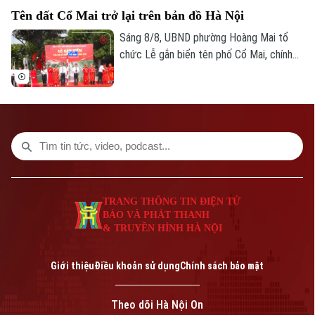
bộ, góp phần hoàn thiện không gian công
Tên đất Cổ Mai trở lại trên bản đồ Hà Nội
cộng tại khu vực trung tâm Thủ đô.
Sáng 8/8, UBND phường Hoàng Mai tổ
chức Lễ gắn biển tên phố Cổ Mai, chính
thức đưa một địa danh gắn với lịch sử,
văn hóa vùng đất Kẻ Mơ xưa vào hệ
Bản quyền thuộc về Cơ quan Báo và Phát thanh Truyền hình Hà Nội Giấy
thống đường phố của Thủ đô. Đây là hoạt
phép số: Số 63/GP-TTDT, cấp ngày 10/05/2023
động chào mừng kỷ niệm 81 năm Cách
TRANG THÔNG TIN ĐIỆN TỬ
mạng Tháng Tám thành công và Quốc
CỦA CƠ QUAN BÁO VÀ PHÁT THANH TRUYỀN HÌNH HÀ NỘI
khánh 2/9.
Số 3-5 Huỳnh Thúc Kháng-Phường Láng-Hà Nội
TRANG THÔNG TIN ĐIỆN TỬ
Giám đốc: VŨ MINH TUẤN
BÁO VÀ PHÁT THANH
Phó Giám đốc: Nguyễn Kim Khiêm, Nguyễn Minh Đức, Nguyễn Thành Lợi
& TRUYỀN HÌNH HÀ NỘI
Giới thiệu
Điều khoản sử dụng
Chính sách bảo mật
Theo dõi Hà Nội On