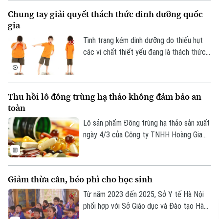
Chung tay giải quyết thách thức dinh dưỡng quốc
gia
Tình trạng kém dinh dưỡng do thiếu hụt
các vi chất thiết yếu đang là thách thức
lớn nhất đối với trẻ em Việt Nam.
Thu hồi lô đông trùng hạ thảo không đảm bảo an
toàn
Lô sản phẩm Đông trùng hạ thảo sản xuất
ngày 4/3 của Công ty TNHH Hoàng Gia
Hòa Bình vi phạm quy định về an toàn
thực phẩm đã bị thu hồi.
Giảm thừa cân, béo phì cho học sinh
Từ năm 2023 đến 2025, Sở Y tế Hà Nội
phối hợp với Sở Giáo dục và Đào tạo Hà
Nội triển khai mô hình can thiệp phòng,