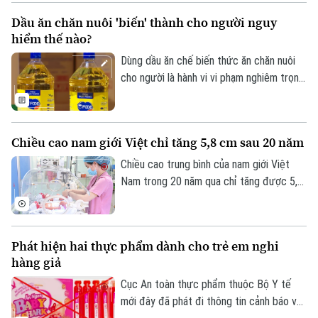
ăn hợp lý và vận động khoa học.
Dầu ăn chăn nuôi 'biến' thành cho người nguy
hiểm thế nào?
Dùng dầu ăn chế biến thức ăn chăn nuôi
cho người là hành vi vi phạm nghiêm trọng
quy định về an toàn thực phẩm, tiềm ẩn
nguy cơ ảnh hưởng đến sức khỏe cộng
đồng.
Chiều cao nam giới Việt chỉ tăng 5,8 cm sau 20 năm
Chiều cao trung bình của nam giới Việt
Nam trong 20 năm qua chỉ tăng được 5,8
cm và nữ giới tăng 3,3 cm.
Theo dõi Hà Nội On
Phát hiện hai thực phẩm dành cho trẻ em nghi
hàng giả
Cục An toàn thực phẩm thuộc Bộ Y tế
mới đây đã phát đi thông tin cảnh báo về