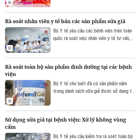
hai sản phẩm ăn ngon Baby shark, Medi
Kid Calcium K2 nghi là giả.
Rà soát nhân viên y tế bán các sản phẩm sữa giả
Bộ Y tế yêu cầu các bệnh viện trên toàn
quốc rà soát việc nhân viên y tế tư vấn,
giới thiệu, bán sữa (đặc biệt các sản
phẩm sữa giả), thực phẩm chức năng…
cho người bệnh.
Rà soát toàn bộ sản phẩm dinh dưỡng tại các bệnh
viện
Bộ Y tế cho biết đã có sản phẩm nằm
trong danh sách sữa giả được sử dụng tại
cơ sở y tế với số lượng lớn, Bộ yêu cầu
các bệnh viện khẩn trương rà soát, báo
cáo sớm nếu có liên quan.
Sử dụng sữa giả tại bệnh viện: Xử lý không vùng
cấm
Bộ Y tế yêu cầu kiểm tra rà soát toàn bộ