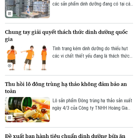
các sản phẩm dinh dưỡng đang có tại các
Liên hệ đường dây nóng (bấm để gọi)
bệnh viện và khẳng định quan điểm xử lý
nghiêm, không bao che với mọi sai phạm.
Tòa soạn
Tòa soạn
Chung tay giải quyết thách thức dinh dưỡng quốc
0865.116.699 (hotline)
0865.116.699
gia
Tình trạng kém dinh dưỡng do thiếu hụt
các vi chất thiết yếu đang là thách thức
lớn nhất đối với trẻ em Việt Nam.
Thu hồi lô đông trùng hạ thảo không đảm bảo an
toàn
Lô sản phẩm Đông trùng hạ thảo sản xuất
ngày 4/3 của Công ty TNHH Hoàng Gia
Hòa Bình vi phạm quy định về an toàn
thực phẩm đã bị thu hồi.
Đề xuất ban hành tiêu chuẩn dinh dưỡng bữa ăn