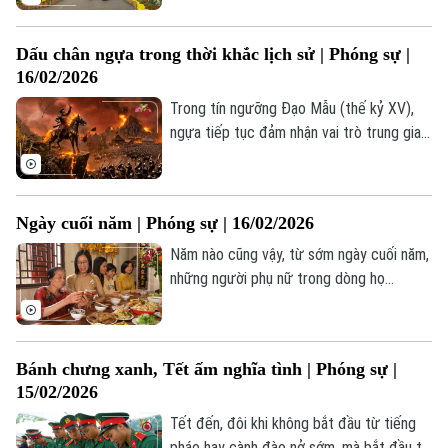
công việc hanh thông, cuộc sống đủ đầy
Phó Giám đốc: Nguyễn Kim Khiêm, Nguyễn Minh Đức, Nguyễn Thành Lợi
và nhiều niềm vui.
Dấu chân ngựa trong thời khắc lịch sử | Phóng sự |
16/02/2026
Trong tín ngưỡng Đạo Mẫu (thế kỷ XV),
ngựa tiếp tục đảm nhận vai trò trung gian
giữa con người và cõi thiêng. Qua mỗi lớp
lịch sử và tín ngưỡng, hình ảnh ngựa luôn
gắn với những bước ngoặt quan trọng của
Ngày cuối năm | Phóng sự | 16/02/2026
cộng đồng. Trong lịch sử Việt, ngựa là
biểu tượng của những thời khắc chuyển
Năm nào cũng vậy, từ sớm ngày cuối năm,
mình của dân tộc.
những người phụ nữ trong dòng họ
Nghiêm Xuân (phường Tây Mỗ) lại cùng
nhau đi chợ để chuẩn bị cho mâm cơm
đặc biệt của đại gia đình - mâm cơm tất
Bánh chưng xanh, Tết ấm nghĩa tình | Phóng sự |
niên.
15/02/2026
Tết đến, đôi khi không bắt đầu từ tiếng
pháo hay cành đào nở sớm, mà bắt đầu từ