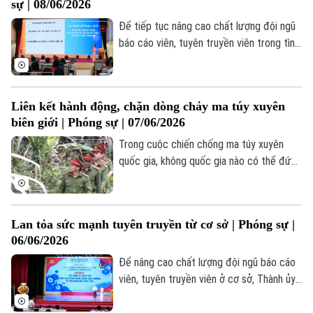
sự | 08/06/2026
nhân dân hiểu đúng, nắm chắc những mục
tiêu, nhiệm vụ, từ đó tạo sự thống nhất
Để tiếp tục nâng cao chất lượng đội ngũ
về nhận thức và hành động.
báo cáo viên, tuyên truyền viên trong tình
Liên hệ đường dây nóng (bấm để gọi)
hình mới, Vòng sơ khảo Hội thi Báo cáo
Tòa soạn
Tòa soạn
viên, tuyên truyền viên giỏi thành phố Hà
Nội năm 2026 - Cụm 4 đã diễn ra sôi nổi
0865.116.699 (hotline)
0865.116.699
Liên kết hành động, chặn dòng chảy ma túy xuyên
tại phường Việt Hưng.
biên giới | Phóng sự | 07/06/2026
Trong cuộc chiến chống ma túy xuyên
quốc gia, không quốc gia nào có thể đứng
ngoài cuộc. Và cũng không một đường
dây tội phạm nào có thể tồn tại trước sự
liên kết chặt chẽ của các lực lượng thực
Lan tỏa sức mạnh tuyên truyền từ cơ sở | Phóng sự |
thi pháp luật. Quyết tâm ấy đang được
06/06/2026
hiện thực hóa bằng hành động cụ thể vì
sự bình yên của mỗi quốc gia và của cả
Để nâng cao chất lượng đội ngũ báo cáo
khu vực.
viên, tuyên truyền viên ở cơ sở, Thành ủy
Hà Nội đã tổ chức vòng sơ khảo Hội thi
Báo cáo viên, tuyên truyền viên giỏi thành