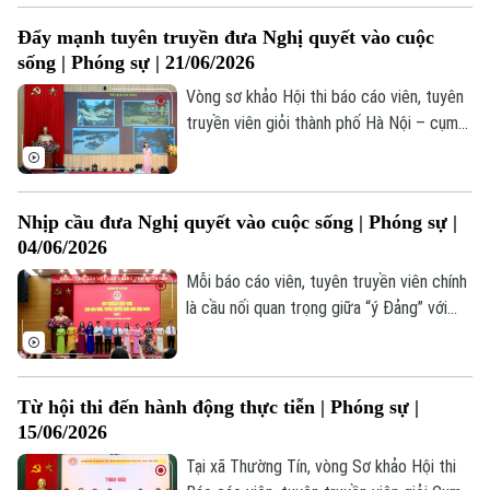
những yêu cầu mới. Vì vậy, đội ngũ báo
Đẩy mạnh tuyên truyền đưa Nghị quyết vào cuộc
cáo viên, tuyên truyền viên Thủ đô đã chủ
sống | Phóng sự | 21/06/2026
động đổi mới phương pháp, tăng cường
ứng dụng công nghệ số, góp phần nâng
Vòng sơ khảo Hội thi báo cáo viên, tuyên
cao hiệu quả đưa nghị quyết của Đảng
truyền viên giỏi thành phố Hà Nội – cụm
vào cuộc sống.
thi số 2 đã diễn ra sôi nổi, chất lượng tại
phường Hoàng Mai, thực sự trở thành đợt
sinh hoạt chính trị sâu rộng, góp phần
Nhịp cầu đưa Nghị quyết vào cuộc sống | Phóng sự |
nâng cao chất lượng công tác tuyên
04/06/2026
truyền miệng của thành phố Hà Nội.
Mỗi báo cáo viên, tuyên truyền viên chính
là cầu nối quan trọng giữa “ý Đảng” với
“lòng dân”, góp phần cổ vũ, động viên cán
Theo dõi Hà Nội On
bộ, đảng viên, công chức, viên chức,
người lao động nêu cao tinh thần trách
Từ hội thi đến hành động thực tiễn | Phóng sự |
nhiệm, ý chí tự lực tự cường và tình yêu
15/06/2026
Hà Nội; chung sức, đồng lòng xây dựng
Thủ đô văn hiến, văn minh, hiện đại và
Tại xã Thường Tín, vòng Sơ khảo Hội thi