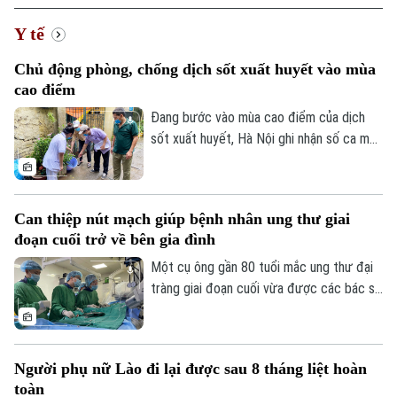
Y tế
Chủ động phòng, chống dịch sốt xuất huyết vào mùa
cao điểm
Đang bước vào mùa cao điểm của dịch
sốt xuất huyết, Hà Nội ghi nhận số ca mắc
có xu hướng gia tăng qua từng tuần.
Trước diễn biến này, cùng với sự vào cuộc
của ngành y tế, việc chủ động phòng bệnh
Can thiệp nút mạch giúp bệnh nhân ung thư giai
ngay từ mỗi gia đình, mỗi khu dân cư
đoạn cuối trở về bên gia đình
được xem là giải pháp quan trọng để ngăn
chặn dịch lây lan.
Một cụ ông gần 80 tuổi mắc ung thư đại
tràng giai đoạn cuối vừa được các bác sĩ
Bệnh viện Thanh Nhàn can thiệp nút mạch
cầm máu thành công, giúp kiểm soát biến
chứng nguy kịch và trở về nhà trong
Người phụ nữ Lào đi lại được sau 8 tháng liệt hoàn
những ngày cuối đời.
toàn