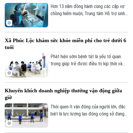
thu hút đông đảo các gia đình tham gia.
Hơn 13 năm đồng hành cùng các cặp vợ
chồng hiếm muộn, Trung tâm Hỗ trợ sinh
sản Bệnh viện Bưu điện đã góp phần
mang đến niềm hạnh phúc làm cha mẹ cho
hàng chục nghìn gia đình. Đánh dấu chặng
Xã Phúc Lộc khám sức khỏe miễn phí cho trẻ dưới 6
đường đó, Ngày hội tư vấn vô sinh, hiếm
tuổi
muộn thường niên năm 2026 được tổ
chức với chủ đề “IVF Bưu điện: 13 năm
Phát hiện sớm bệnh tật là yếu tố quan
viết tiếp hành trình - Ươm mầm sự sống”.
trọng giúp trẻ được điều trị kịp thời và
Liên hệ đường dây nóng (bấm để gọi)
phát triển toàn diện. Tại xã Phúc Lộc,
Tòa soạn
Tòa soạn
chương trình khám sức khỏe định kỳ miễn
phí cho trẻ dưới 6 tuổi đang góp phần
0865.116.699 (hotline)
0865.116.699
Khuyến khích doanh nghiệp thưởng vận động giữa
hiện thực hóa mục tiêu chăm sóc sức
giờ
khỏe từ sớm, ngay tại cộng đồng.
Thói quen ít vận động của người lớn, đặc
biệt là lực lượng lao động công sở đang
đặt ra nhiều lo ngại về sức khỏe mạn tính.
Chính vì vậy, Bộ Y tế đã khuyến khích các