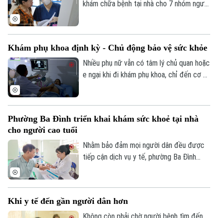
phần xây dựng môi trường sống an toàn
khám chữa bệnh tại nhà cho 7 nhóm người
cho người dân.
khó tiếp cận cơ sở y tế, đồng thời mở
rộng thanh toán với khám từ xa và y học
gia đình. Điểm đáng chú ý là lần đầu tiên
Khám phụ khoa định kỳ - Chủ động bảo vệ sức khỏe
quỹ bảo hiểm y tế được đề xuất chi trả
chi phí khám chữa bệnh tại nhà cho nhiều
Nhiều phụ nữ vẫn có tâm lý chủ quan hoặc
nhóm người bệnh không thể, hoặc rất khó
e ngại khi đi khám phụ khoa, chỉ đến cơ sở
đến cơ sở y tế.
y tế khi các triệu chứng đã kéo dài hoặc
ảnh hưởng đến sinh hoạt. Các bác sĩ
khuyến cáo, khám phụ khoa định kỳ giúp
Phường Ba Đình triển khai khám sức khoẻ tại nhà
phát hiện sớm nhiều bệnh lý, điều trị kịp
cho người cao tuổi
thời và bảo vệ sức khỏe lâu dài.
Nhằm bảo đảm mọi người dân đều được
tiếp cận dịch vụ y tế, phường Ba Đình
đang triển khai hoạt động thu thập thông
tin y tế và đánh giá sức khỏe tại nhà cho
người cao tuổi, người mắc bệnh mạn tính
Khi y tế đến gần người dân hơn
và các đối tượng có hoàn cảnh đặc biệt
khó khăn trên địa bàn.
Không còn phải chờ người bệnh tìm đến