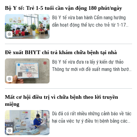
cơ quan, doanh nghiệp tổ chức “giờ vận
Bộ Y tế: Trẻ 1-5 tuổi cần vận động 180 phút/ngày
động” và có chính sách khen thưởng cho
nhân viên tích cực tập thể dục.
Bộ Y tế vừa ban hành Cẩm nang hướng
dẫn hoạt động thể lực cho trẻ từ 1-17
tuổi, đưa ra những "khung giờ vàng" vận
động cụ thể cho từng lứa tuổi. Trong đó,
trẻ từ 1-5 tuổi cần duy trì vận động ít
Đề xuất BHYT chi trả khám chữa bệnh tại nhà
nhất 180 phút mỗi ngày, phân bổ đều giữa
các hoạt động trong nhà và ngoài trời.
Bộ Y tế vừa đưa ra lấy ý kiến dự thảo
Thông tư mới với đề xuất mang tính bước
ngoặt: Lần đầu tiên, Quỹ Bảo hiểm y tế sẽ
thanh toán chi phí khám, chữa bệnh ngay
tại nhà cho 7 nhóm đối tượng đặc thù.
Mất cơ hội điều trị vì chữa bệnh theo lời truyền
miệng
Dù đã có rất nhiều những cảnh báo về tác
hại của việc tự ý điều trị bệnh bằng các
bài thuốc nam, thuốc bắc hay những bài
thuốc dân gian truyền miệng nhưng rất