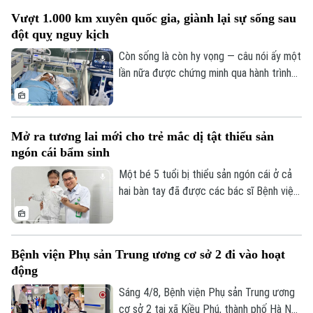
Tin tức
Kinh tế
của Luật Hiến, lấy, ghép mô, bộ phận cơ
Vượt 1.000 km xuyên quốc gia, giành lại sự sống sau
An ninh trật tự
thể người và hiến, lấy xác.
Khoảnh khắc Hà Nội
đột quỵ nguy kịch
Quân sự
Tin tức
Nhà đất
Công nghệ
Còn sống là còn hy vọng — câu nói ấy một
Ẩm thực
Hồ sơ
lần nữa được chứng minh qua hành trình
Cafe sáng
Tin tức
Tàu và Xe
giành giật sự sống đầy kỳ diệu của một
Người Việt 4 phương
Tài chính Ngân hàng
nam giáo viên Việt Nam tại Lào. Bằng sự
Đầu tư
Ô tô
kiên cường của người vợ và sự tận tụy
Giáo dục
Mở ra tương lai mới cho trẻ mắc dị tật thiểu sản
Doanh nghiệp
của các bác sĩ Bệnh viện Bạch Mai, một
Căn hộ
ngón cái bẩm sinh
Tàu
phép màu đã thực sự xảy ra sau hành
Tin tức
Văn hóa
trình vượt 1.000 km xuyên đêm.
Một bé 5 tuổi bị thiểu sản ngón cái ở cả
Đất đai
Xe máy
hai bàn tay đã được các bác sĩ Bệnh viện
Tuyển sinh
Tin tức
Sức khỏe
Hữu nghị Việt Đức thực hiện phẫu thuật
Kinh nghiệm
Thị trường
"cái hóa" - chuyển ngón trỏ thành ngón cái
Hướng nghiệp
Làng nghề
Y tế
mới. Sau ca mổ đầu tiên, trẻ đã có thể
Thể thao
Đánh giá
Bệnh viện Phụ sản Trung ương cơ sở 2 đi vào hoạt
cầm bút, dùng đũa và tự chăm sóc bản
Di tích
động
Dinh dưỡng
thân, mở ra hy vọng phục hồi chức năng
Bóng đá
Giải trí
cho những trường hợp dị tật ngón cái
Sáng 4/8, Bệnh viện Phụ sản Trung ương
Tư vấn sức khỏe
bẩm sinh nặng.
cơ sở 2 tại xã Kiều Phú, thành phố Hà Nội
Quần vợt