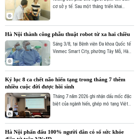
cơ sở y tế. Sau một tháng triển khai
chương trình khám sức khỏe miễn phí định
kỳ trên địa bàn Hà Nội, ở nhiều nơi, chính
Theo dõi Hà Nội On
các bác sĩ đã chủ động đến với người
Hà Nội thành công phẫu thuật robot từ xa hai chiều
dân. Và khoảng cách từ dịch vụ y tế đến
mỗi gia đình đang được rút ngắn bằng
Sáng 3/8, tại Bệnh viện Đa khoa Quốc tế
những cách làm rất cụ thể.
Vinmec Smart City, phường Tây Mỗ, Hà
Nội, Sở Y tế Hà Nội phối hợp với Hệ
thống Y tế Vinmec công bố thành công
ca phẫu thuật robot từ xa hai chiều đầu
Kỷ lục 8 ca chết não hiến tạng trong tháng 7 thêm
tiên tại Việt Nam. Đây là bước tiến quan
nhiều cuộc đời được hồi sinh
trọng trong ứng dụng công nghệ cao, mở
ra cơ hội để người bệnh được tiếp cận kỹ
Tháng 7 năm 2026 ghi nhận dấu mốc đặc
thuật chuyên sâu ngay tại địa phương.
biệt của ngành hiến, ghép mô tạng Việt
Nam khi cả nước có 8 trường hợp chết
não hiến tặng mô, tạng – con số cao nhất
từ trước đến nay. Thông tin được Trung
Hà Nội phấn đấu 100% người dân có sổ sức khỏe
tâm Điều phối ghép tạng Quốc gia cung