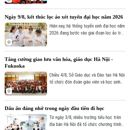
sinh đạt giải nhiều nhất với 105 em. Cuộc
thi là sự kiện thường niên do Báo Tiền
Ngày 9/8, kết thúc lọc ảo xét tuyển đại học năm 2026
phong phối hợp với Đại học Bách Khoa Hà
Nội tổ chức.
Hiện nay, hệ thống tuyển sinh đại học năm
2026 đang bước vào giai đoạn lọc ảo trên
phạm vi toàn quốc. Việc lọc ảo được
thực hiện 6 lần theo quy trình và sẽ kết
thúc vào ngày 9/8.
Tăng cường giao lưu văn hóa, giáo dục Hà Nội -
Fukuoka
Chiều 4/8, Sở Giáo dục và Đào tạo Hà Nội
tổ chức đón đoàn giáo viên và học sinh
tỉnh Fukuoka, Nhật Bản đến học tập, tìm
hiểu văn hóa, cuộc sống của người Việt
Nam.
Dấu ấn đáng nhớ trong ngày đầu tiên đi học
Từ ngày 3/8, nhiều trường tiểu học trên
địa bàn Hà Nội đã tổ chức chương trình