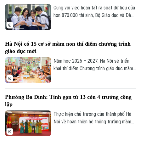
mà cần đủ năng lực để sớm thích ứng với
Cùng với việc hoàn tất rà soát dữ liệu của
thị trường lao động.
hơn 870.000 thí sinh, Bộ Giáo dục và Đào
tạo vừa phát đi thông điệp quan trọng:
Đảm bảo tính công bằng tuyệt đối và giữ
nguyên danh sách trúng tuyển chính thức
Hà Nội có 15 cơ sở mầm non thí điểm chương trình
ngay sau khi kết thúc lọc ảo khi kỳ tuyển
giáo dục mới
sinh đại học năm 2026 đang bước vào
chặng quyết định.
Năm học 2026 – 2027, Hà Nội sẽ triển
khai thí điểm Chương trình giáo dục mầm
non mới tại 15 cơ sở, tạo tiền đề nâng
cao chất lượng chăm sóc và giáo dục trẻ.
Phường Ba Đình: Tinh gọn từ 13 còn 4 trường công
lập
Thực hiện chủ trương của thành phố Hà
Nội về hoàn thiện hệ thống trường mầm
non, tiểu học và THCS theo mô hình "một
trường nhiều cơ sở", phường Ba Đình đã