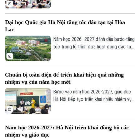
đón học sinh lớp 1 trong không khí rộn
ràng, ấm áp. Đây là cột mốc đánh dấu
bước chuyển quan trọng của các em từ
Đại học Quốc gia Hà Nội tăng tốc đào tạo tại Hòa
bậc mầm non lên tiểu học, mở đầu hành
Lạc
trình chinh phục tri thức với nhiều trải
nghiệm mới.
Năm học 2026–2027 đánh dấu bước tăng
tốc trong lộ trình đưa hoạt động đào tạo
của Đại học Quốc gia Hà Nội lên Khu đô
thị đại học Hòa Lạc. Dự kiến hơn 17.000
Theo dõi Hà Nội On
sinh viên của 11 đơn vị đào tạo sẽ học
Chuẩn bị toàn diện để triển khai hiệu quả những
tập tại đây, mở ra giai đoạn phát triển mới
nhiệm vụ của năm học mới
của mô hình đại học tập trung, hiện đại và
liên ngành.
Bước vào năm học 2026-2027, giáo dục
Hà Nội tiếp tục triển khai nhiều nhiệm vụ
trọng tâm như đổi mới chương trình,
chuyển đổi số, ứng dụng trí tuệ nhân tạo
(AI), giáo dục STEM và nâng cao chất
Năm học 2026-2027: Hà Nội triển khai đồng bộ các
lượng đội ngũ giáo viên. Để những chủ
nhiệm vụ giáo dục
trương này đi vào thực tiễn, vai trò của