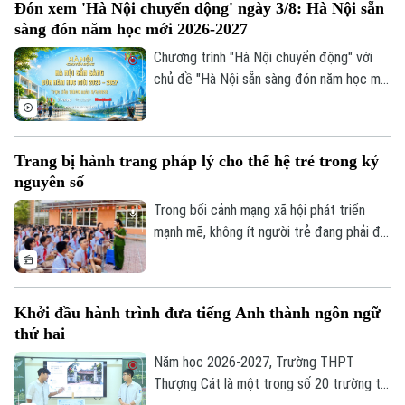
Đón xem 'Hà Nội chuyển động' ngày 3/8: Hà Nội sẵn
giải tỏa sức ép cho các phụ huynh, đồng
sàng đón năm học mới 2026-2027
thời tạo đà bứt phá cho năm học mới.
Chương trình "Hà Nội chuyển động" với
chủ đề "Hà Nội sẵn sàng đón năm học mới
2026-2027" sẽ phát sóng trực tiếp trên
các nền tảng của Cơ quan Báo và phát
thanh, truyền hình Hà Nội vào 19h hôm
Trang bị hành trang pháp lý cho thế hệ trẻ trong kỷ
nay, ngày 3/8.
nguyên số
Trong bối cảnh mạng xã hội phát triển
mạnh mẽ, không ít người trẻ đang phải đối
mặt với những cám dỗ, áp lực và những
"cái bẫy pháp lý" mà đôi khi chính các em
không nhận ra. Điều đó đặt ra yêu cầu cấp
Khởi đầu hành trình đưa tiếng Anh thành ngôn ngữ
thiết phải trang bị cho thanh thiếu niên
thứ hai
không chỉ kiến thức pháp luật mà còn kỹ
năng ứng xử, kiểm soát cảm xúc và khả
Năm học 2026-2027, Trường THPT
năng nói "không" trước những hành vi sai
Thượng Cát là một trong số 20 trường tại