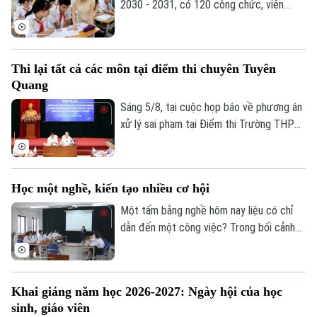
2030 - 2031, có 120 công chức, viên
chức ngành giáo dục và đào tạo đạt trình
độ Tiến sĩ thuộc các ngành khoa học cơ
bản, kỹ thuật và công nghệ...
Thi lại tất cả các môn tại điểm thi chuyên Tuyên
Quang
Sáng 5/8, tại cuộc họp báo về phương án
xử lý sai phạm tại Điểm thi Trường THPT
Chuyên Tuyên Quang, Bộ Giáo dục và Đào
tạo quyết định tổ chức thi lại tất cả các
môn đối với toàn bộ thí sinh tại điểm thi
Học một nghề, kiến tạo nhiều cơ hội
này. Thời gian thi lại dự kiến vào ngày 14
và 15/8.
Một tấm bằng nghề hôm nay liệu có chỉ
Chuyên mục
dẫn đến một công việc? Trong bối cảnh
thị trường lao động liên tục thay đổi, câu
Thời sự
trả lời đang dần khác đi. Điều doanh
nghiệp cần không chỉ là người biết làm
Khai giảng năm học 2026-2027: Ngày hội của học
Hà Nội
Hà Nội
nghề, mà còn là người có năng lực thích
sinh, giáo viên
ứng, học hỏi và sẵn sàng đảm nhận những