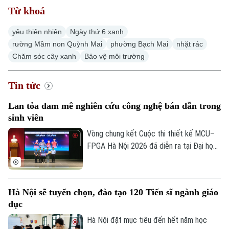
Từ khoá
yêu thiên nhiên
Ngày thứ 6 xanh
rường Mầm non Quỳnh Mai
phường Bạch Mai
nhặt rác
Chăm sóc cây xanh
Bảo vệ môi trường
Tin tức
Lan tỏa đam mê nghiên cứu công nghệ bán dẫn trong
sinh viên
Vòng chung kết Cuộc thi thiết kế MCU–
FPGA Hà Nội 2026 đã diễn ra tại Đại học
Bách khoa Hà Nội. Sự kiện quy tụ những
đội thi xuất sắc nhất đến từ các trường
đại học trên địa bàn Hà Nội, góp phần
Hà Nội sẽ tuyển chọn, đào tạo 120 Tiến sĩ ngành giáo
thúc đẩy tinh thần sáng tạo, nghiên cứu
dục
và ứng dụng công nghệ vi mạch, hệ thống
nhúng trong sinh viên.
Hà Nội đặt mục tiêu đến hết năm học