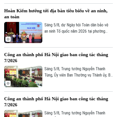
hoạch hành chính đơn thuần, mà là một
Hoàn Kiếm hướng tới địa bàn tiêu biểu về an ninh,
cuộc "tổng động viên" toàn diện nhằm
an toàn
chuẩn hóa, làm sạch và cập nhật cơ sở dữ
liệu quốc gia về đất đai trên địa bàn.
Sáng 5/8, dự Ngày hội Toàn dân bảo vệ
an ninh Tổ quốc năm 2026 tại phường
Hoàn Kiếm, Chủ tịch UBND thành phố Hà
Nội Vũ Đại Thắng yêu cầu địa phương
phát huy vị trí đặc biệt của địa bàn trung
Theo dõi Hà Nội On
Công an thành phố Hà Nội giao ban công tác tháng
tâm, phấn đấu trở thành hình mẫu của Thủ
7/2026
đô về an ninh, an toàn, kỷ cương, văn minh
và thân thiện.
Sáng 5/8, Trung tướng Nguyễn Thanh
Tùng, Ủy viên Ban Thường vụ Thành ủy, Bí
thư Đảng ủy, Giám đốc Công an thành phố
Hà Nội chủ trì Hội nghị giao ban công tác
tháng 7/2026. Hội nghị được tổ chức
Công an thành phố Hà Nội giao ban công tác tháng
trực tiếp kết hợp trực tuyến đến Công an
7/2026
các đơn vị, xã, phường và Đồn Công an.
Sáng 5/8, Trung tướng Nguyễn Thanh