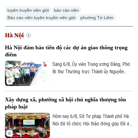
tuyên truyền viên giỏi
báo cáo viên
Báo cáo viên tuyên truyền viên giỏi
phường Từ Liêm
Hà Nội
Hà Nội đảm bảo tiến độ các dự án giao thông trọng
điểm
Sáng 6/8, Ủy viên Trung ương Đảng, Phó
Bí thư Thường trực Thành ủy Nguyễn
Trọng Đông, Trưởng Ban Chỉ đạo giải
phóng mặt bằng các dự án đầu tư trên
địa bàn thành phố Hà Nội, kiểm tra thực
Xây dựng xã, phường xã hội chủ nghĩa thượng tôn
địa một số hạng mục quan trọng.
pháp luật
Hôm nay 6/8, Sở Tư pháp Thành phố Hà
Nội đã tổ chức Hội thảo đóng góp Đề án
“Xây dựng văn hoá tuân thủ pháp luật