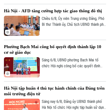
trong xây dựng xã, phường xã hội chủ
nghĩa trên địa bàn thành phố Hà Nội”.
Hà Nội - AFD tăng cường hợp tác giao thông đô thị
Chiều 6/8, Ủy viên Trung ương Đảng, Phó
Bí thư Thành ủy, Chủ tịch UBND thành phố
Hà Nội Vũ Đại Thắng đã tiếp Giám đốc Cơ
quan Phát triển Pháp (AFD) tại Việt Nam,
ông Julien Seillan, trao đổi về các dự án
Phường Bạch Mai công bố quyết định thành lập 10
đang triển khai và định hướng mở rộng
cơ sở giáo dục
hợp tác trong thời gian tới.
Sáng 6/8, UBND phường Bạch Mai tổ
chức Hội nghị công bố các quyết định
thành lập các cơ sở giáo dục và công tác
Chuyên mục
cán bộ quản lý sau sắp xếp đối với các
trường mầm non, tiểu học và trung học cơ
Thời sự
Hà Nội tập huấn 4 thủ tục hành chính của Đảng trên
sở công lập trên địa bàn.
môi trường điện tử
Hà Nội
Sáng nay 6/8, Đảng ủy UBND thành phố
Hà Nội
Hà Nội tổ chức Hội nghị tập huấn sử dụng