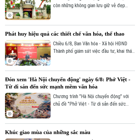
nhưng là nơi đam mê được nuôi dưỡng
còn những không gian lưu giữ vẻ đẹp
theo một cách rất riêng.
trầm mặc của Hà Nội xưa. Hơn 700 năm
tồn tại, Bích Câu Đạo Quán không chỉ là
một di tích lịch sử, văn hóa mà còn là
Phát huy hiệu quả các thiết chế văn hóa, thể thao
điểm dừng chân để người dân và du
Theo dõi Hà Nội On
khách tìm về sự bình yên giữa phố
Chiều 6/8, Ban Văn hóa - Xã hội HĐND
phường.
Thành phố giám sát việc đầu tư, khai thác
các thiết chế văn hóa, thể thao trên địa
bàn phường Thanh Xuân.
Đón xem 'Hà Nội chuyển động' ngày 6/8: Phở Việt -
Từ di sản đến sức mạnh mềm văn hóa
Chương trình "Hà Nội chuyển động" với
chủ đề "Phở Việt - Từ di sản đến sức
mạnh mềm văn hóa" sẽ phát sóng trực
tiếp trên các nền tảng của Cơ quan Báo
và phát thanh, truyền hình Hà Nội vào 19h
Khúc giao mùa của những sắc màu
hôm nay, ngày 6/8.