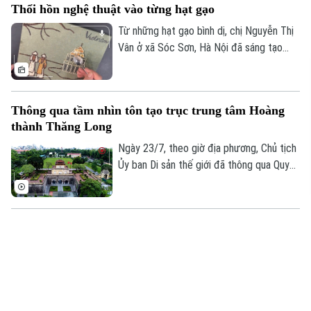
Thổi hồn nghệ thuật vào từng hạt gạo
thuật Việt Nam.
Từ những hạt gạo bình dị, chị Nguyễn Thị
Vân ở xã Sóc Sơn, Hà Nội đã sáng tạo
nên những bức tranh độc đáo, tái hiện
phong cảnh quê hương, danh lam thắng
cảnh và nhiều giá trị văn hóa truyền thống
Thông qua tầm nhìn tôn tạo trục trung tâm Hoàng
của dân tộc.
thành Thăng Long
Ngày 23/7, theo giờ địa phương, Chủ tịch
Ủy ban Di sản thế giới đã thông qua Quyết
định số 48, chính thức thông qua “Tầm
nhìn về việc chỉnh trang, tôn tạo trục
trung tâm của Hoàng thành Thăng Long”.
Thức dậy cùng làn điệu trống quân
Giữa nhịp sống hiện đại vẫn có những giá
trị văn hóa dân gian được người dân gìn
giữ và trao truyền từ thế hệ này sang thế
hệ khác. Tại thôn Phúc Lâm, xã Đại Xuyên,