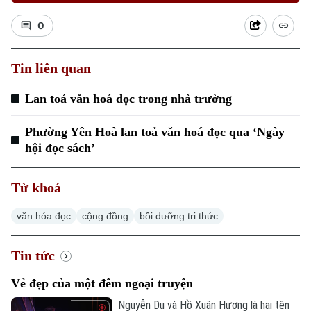
0
Tin liên quan
Lan toả văn hoá đọc trong nhà trường
Phường Yên Hoà lan toả văn hoá đọc qua ‘Ngày
hội đọc sách’
Chuyên mục
Từ khoá
Thời sự
văn hóa đọc
cộng đồng
bồi dưỡng tri thức
Hà Nội
Hà Nội
Tin tức
Chính trị
Vẻ đẹp của một đêm ngoại truyện
Nhịp sống Hà Nội
Thế giới
Nguyễn Du và Hồ Xuân Hương là hai tên