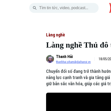
Thứ Sáu
THỜI SỰ
HÀ NỘI
THẾ GIỚI
07 Tháng 08, 2026
Hà Nội
Nhịp sống Hà Nộ
Tin tức
Làng nghề
Làng nghề Thủ đô 
Chính trị
Người Hà Nội
Quân s
Thanh Hải
Xã hội
Khoảnh khắc Hà 
Hồ sơ
18/05/20
thanhhai.pham@daihanoi.vn
An ninh trật tự
Ẩm thực
Người V
Chuyển đổi số đang trở thành hướng
năng lực cạnh tranh và gia tăng gi
Công nghệ
giữ bản sắc văn hóa, giúp các giá t