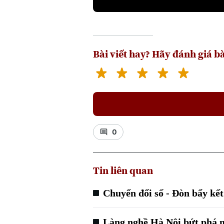
Bài viết hay? Hãy đánh giá bà
0
Tin liên quan
Chuyển đổi số - Đòn bẩy kế
Làng nghề Hà Nội bứt phá n