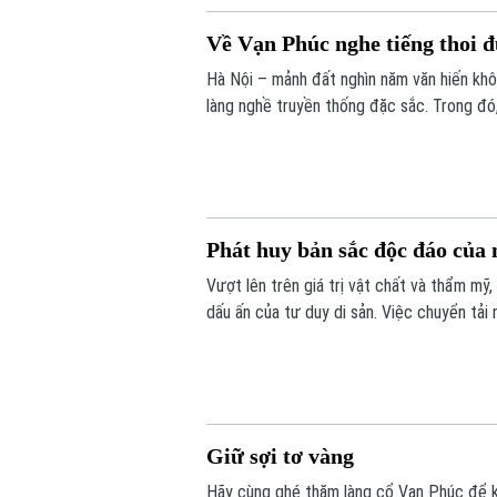
Về Vạn Phúc nghe tiếng thoi 
Hà Nội – mảnh đất nghìn năm văn hiến khôn
làng nghề truyền thống đặc sắc. Trong đó
Việt Nam và là một trong bốn làng nghề 
sáng tạo toàn cầu.
Phát huy bản sắc độc đáo của
Vượt lên trên giá trị vật chất và thẩm 
dấu ấn của tư duy di sản. Việc chuyển tải 
khắc gỗ lũa độc bản là minh chứng cho c
sáng tạo đương đại.
Giữ sợi tơ vàng
Hãy cùng ghé thăm làng cổ Vạn Phúc để kh