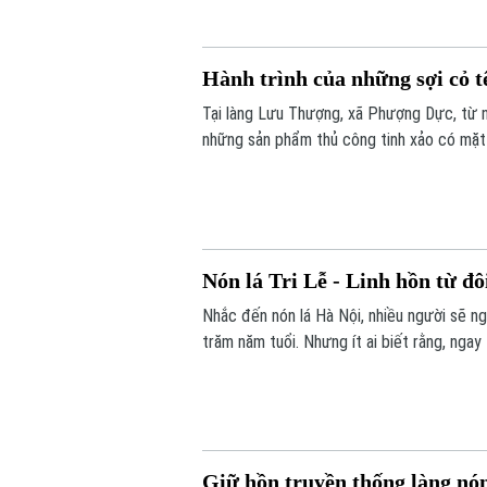
Hành trình của những sợi cỏ t
Tại làng Lưu Thượng, xã Phượng Dực, từ
những sản phẩm thủ công tinh xảo có mặt ở
nghệ nhân nhiều năm gắn bó với nghề, cò
với khách hàng bằng các nền tảng số.
Nón lá Tri Lễ - Linh hồn từ đô
Nhắc đến nón lá Hà Nội, nhiều người sẽ ng
trăm năm tuổi. Nhưng ít ai biết rằng, nga
cũng đang tích cực gìn giữ và phát triển n
Giữ hồn truyền thống làng nón