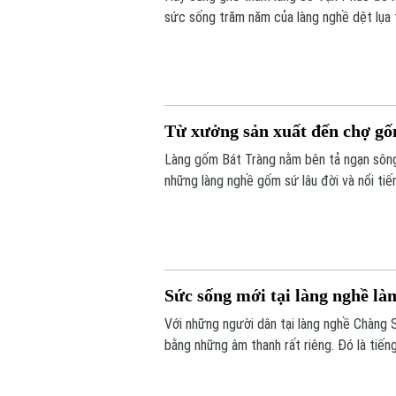
sức sống trăm năm của làng nghề dệt lụa 
Từ xưởng sản xuất đến chợ g
Làng gốm Bát Tràng nằm bên tả ngạn sông 
những làng nghề gốm sứ lâu đời và nổi tiế
cù cùng đôi bàn tay khéo léo của các thế 
thành một trung tâm sản xuất gốm sứ nổi 
Sức sống mới tại làng nghề l
Với những người dân tại làng nghề Chàng 
bằng những âm thanh rất riêng. Đó là tiến
quạt, và cả tiếng cười nói rộn ràng từ các 