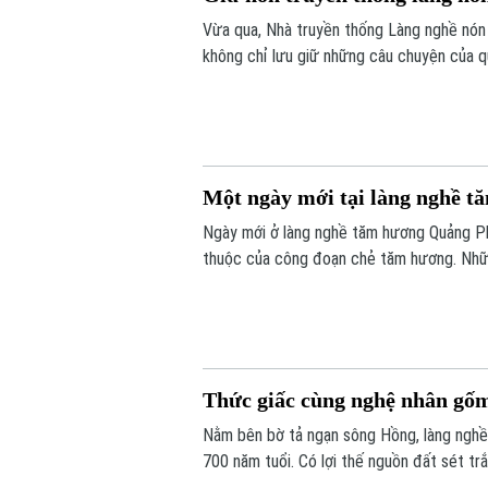
Vừa qua, Nhà truyền thống Làng nghề nón 
không chỉ lưu giữ những câu chuyện của qu
thành nguồn lực trong hành trình hội nhập 
Một ngày mới tại làng nghề t
Ngày mới ở làng nghề tăm hương Quảng P
thuộc của công đoạn chẻ tăm hương. Nhữn
con người chất phác, mộc mạc với niềm đa
Thức giấc cùng nghệ nhân gố
Nằm bên bờ tả ngạn sông Hồng, làng nghề
700 năm tuổi. Có lợi thế nguồn đất sét trắ
chóng phát triển thành trung tâm gốm sứ 