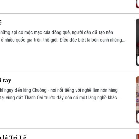
ế
 những sợi cỏ mộc mạc của đồng quê, người dân đã tạo nên
 nhiều quốc gia trên thế giới. Điều đặc biệt là bên cạnh những
n có những người trẻ đang đưa sản phẩm làng nghề đến gần hơn
i tay
hĩ ngay đến làng Chuông - nơi nổi tiếng với nghề làm nón hàng
y tại vùng đất Thanh Oai trước đây còn có một làng nghề khác
ghề truyền thống ấy, đó là làng nón Tri Lễ.
 lá Tri Lễ