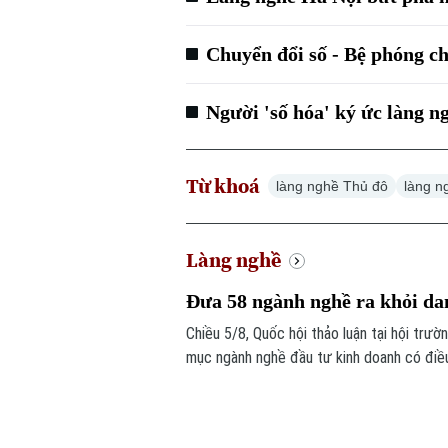
Chuyển đổi số - Bệ phóng c
Người 'số hóa' ký ức làng n
Từ khoá
làng nghề Thủ đô
làng n
Làng nghề
Đưa 58 ngành nghề ra khỏi da
Chiều 5/8, Quốc hội thảo luận tại hội trư
mục ngành nghề đầu tư kinh doanh có điều