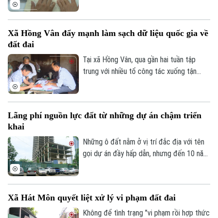
được số hóa một phần và đang tiếp tục
được cập nhật, đảm bảo tiêu chí “đúng -
đủ - sạch - sống”.
Xã Hồng Vân đẩy mạnh làm sạch dữ liệu quốc gia về
đất đai
Tại xã Hồng Vân, qua gần hai tuần tập
trung với nhiều tổ công tác xuống tận
từng hộ gia đình bất kể ngày, đêm, dữ liệu
đất đai tại các thôn, xóm đã được số hóa
một phần và đang tiếp tục được cập
Lãng phí nguồn lực đất từ những dự án chậm triển
nhật, đảm bảo tiêu chí “đúng - đủ - sạch -
khai
sống”.
Những ô đất nằm ở vị trí đắc địa với tên
gọi dự án đầy hấp dẫn, nhưng đến 10 năm,
thậm chí gần 20 năm vẫn chưa triển khai.
Thành phố đang đẩy mạnh các giải pháp
nhằm hoàn thành mục tiêu tăng trưởng
Xã Hát Môn quyết liệt xử lý vi phạm đất đai
kinh tế và giải quyết các "điểm nghẽn" đô
thị, trong bối cảnh hiện tại việc xử lý các
Không để tình trạng "vi phạm rồi hợp thức
Theo dõi Hà Nội On