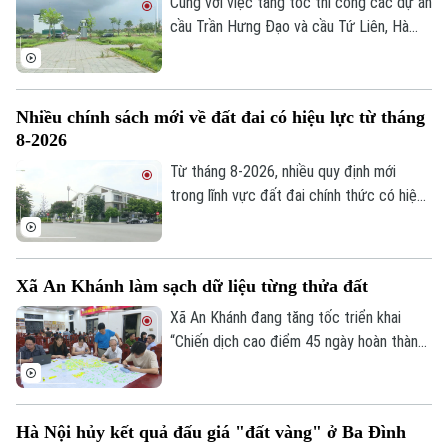
Cùng với việc tăng tốc thi công các dự án
cầu Trần Hưng Đạo và cầu Tứ Liên, Hà
Nội đang khẩn trương hoàn thiện các khu
tái định cư để người dân sớm ổn định nơi
ở sau khi bàn giao mặt bằng thực hiện 2
Nhiều chính sách mới về đất đai có hiệu lực từ tháng
dự án nói trên.
8-2026
Từ tháng 8-2026, nhiều quy định mới
Chuyên mục
trong lĩnh vực đất đai chính thức có hiệu
lực, với điểm nhấn là tăng phân cấp cho
Thời sự
chính quyền cơ sở và hoàn thiện cơ chế
xử lý vi phạm. Những chính sách này được
Hà Nội
Hà Nội
Xã An Khánh làm sạch dữ liệu từng thửa đất
kỳ vọng sẽ nâng cao hiệu lực quản lý nhà
nước, đồng thời tạo thuận lợi hơn cho
Xã An Khánh đang tăng tốc triển khai
Chính trị
Nhịp sống Hà Nội
Thế giới
người dân và doanh nghiệp trong quá trình
“Chiến dịch cao điểm 45 ngày hoàn thành
thực hiện các thủ tục về đất đai.
cơ sở dữ liệu đất đai”. Việc chuẩn hóa,
Xã hội
Người Hà Nội
Tin tức
đồng bộ thông tin không chỉ phục vụ quản
Kinh tế
An ninh trật tự
lý hiệu quả hơn, mà còn tạo nền tảng cho
Khoảnh khắc Hà Nội
Hà Nội hủy kết quả đấu giá "đất vàng" ở Ba Đình
Quân sự
chính quyền số, nâng cao chất lượng phục
Tin tức