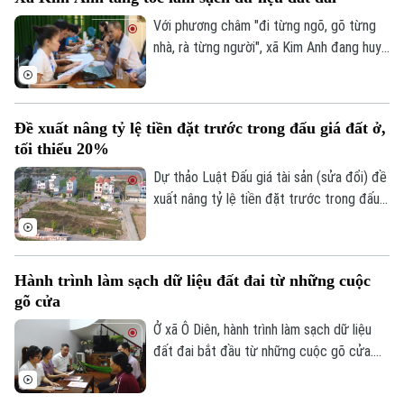
nhân trúng đấu giá nhưng bỏ cọc tham gia
các cuộc đấu giá quyền sử dụng đất ở
Với phương châm "đi từng ngõ, gõ từng
Điện ảnh
nhằm siết kỷ cương, ngăn chặn tình trạng
nhà, rà từng người", xã Kim Anh đang huy
đầu cơ, trục lợi.
động cả hệ thống chính trị tham gia Chiến
Thời trang
dịch "45 ngày" số hóa và làm sạch cơ sở
dữ liệu đất đai nhằm xây dựng cơ sở dữ
Âm nhạc
Đề xuất nâng tỷ lệ tiền đặt trước trong đấu giá đất ở,
liệu đầy đủ, chính xác và luôn được cập
tối thiểu 20%
nhật.
Dự thảo Luật Đấu giá tài sản (sửa đổi) đề
xuất nâng tỷ lệ tiền đặt trước trong đấu
giá quyền sử dụng đất trong trường hợp
giao đất ở tối thiểu từ 10% lên 20%.
Hành trình làm sạch dữ liệu đất đai từ những cuộc
gõ cửa
Ở xã Ô Diên, hành trình làm sạch dữ liệu
đất đai bắt đầu từ những cuộc gõ cửa.
Gõ cửa để bảo vệ quyền lợi của người dân
trước khi những sai sót nhỏ trở thành rắc