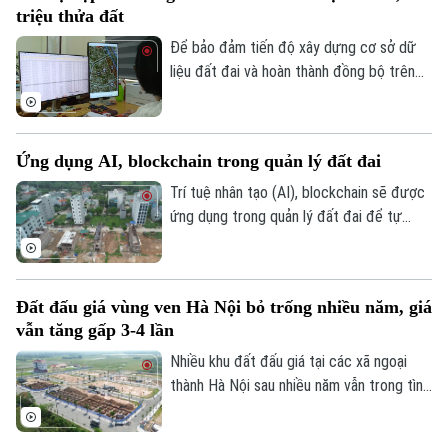
triệu thửa đất
Để bảo đảm tiến độ xây dựng cơ sở dữ
liệu đất đai và hoàn thành đồng bộ trên
toàn TP. Hà Nội trong năm nay, Sở Nông
nghiệp và Môi trường đã thành lập 5 tổ
công tác trực tiếp hỗ trợ các địa phương
Ứng dụng AI, blockchain trong quản lý đất đai
chuẩn hóa dữ liệu hơn 4,1 triệu thửa đất.
Trí tuệ nhân tạo (AI), blockchain sẽ được
ứng dụng trong quản lý đất đai để tự
động cập nhật dữ liệu, giám sát quy
hoạch và tăng minh bạch. Nội dung này
được nêu tại Quyết định 1177 của Thủ
Đất đấu giá vùng ven Hà Nội bỏ trống nhiều năm, giá
tướng về điều chỉnh Quy hoạch sử dụng
vẫn tăng gấp 3-4 lần
đất quốc gia thời kỳ 2021-2030, tầm nhìn
đến 2050.
Nhiều khu đất đấu giá tại các xã ngoại
thành Hà Nội sau nhiều năm vẫn trong tình
trạng bỏ hoang, cỏ mọc um tùm, hàng loạt
lô đất chưa có người ở. Đáng chú ý, mặt