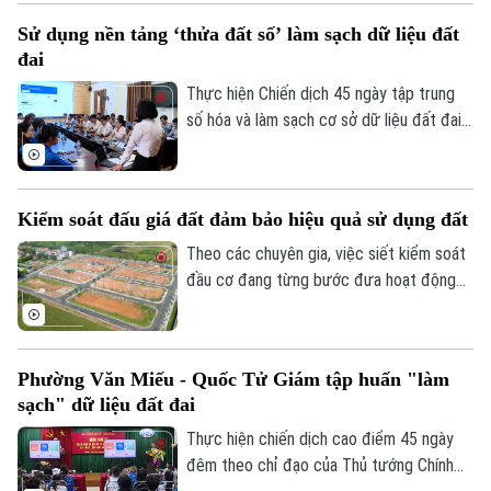
đề xuất nới lỏng diện tích tách thửa tối
Sử dụng nền tảng ‘thửa đất số’ làm sạch dữ liệu đất
thiểu tại các xã đồng bằng từ 80m2
đai
xuống 50m2.
Thực hiện Chiến dịch 45 ngày tập trung
số hóa và làm sạch cơ sở dữ liệu đất đai,
các địa phương trên địa bàn Thành phố
Hà Nội đang ứng dụng nền tảng "Thửa
đất số - DATAHUB" để quản lý và cập
Kiểm soát đấu giá đất đảm bảo hiệu quả sử dụng đất
nhật thông tin địa chính.
Theo các chuyên gia, việc siết kiểm soát
đầu cơ đang từng bước đưa hoạt động
đấu giá đất trở về đúng giá trị thực.
Trong bối cảnh đó, doanh nghiệp phát
triển bất động sản cũng buộc phải thay
Phường Văn Miếu - Quốc Tử Giám tập huấn "làm
đổi chiến lược.
sạch" dữ liệu đất đai
Thực hiện chiến dịch cao điểm 45 ngày
đêm theo chỉ đạo của Thủ tướng Chính