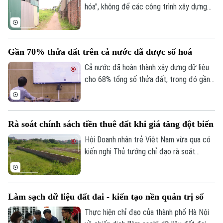
dự án chậm triển khai được xem là nhiệm
hóa", không để các công trình xây dựng
vụ chiến lược để giải phóng nguồn lực đất
trái phép tiếp tục tồn tại kéo dài. Đây là
đai đang bị lãng phí.
quyết tâm đang được nhiều địa phương
trên địa bàn Hà Nội triển khai bằng những
Gần 70% thửa đất trên cả nước đã được số hoá
giải pháp đồng bộ, từ tăng cường tuyên
truyền, vận động đến xử lý nghiêm các
Cả nước đã hoàn thành xây dựng dữ liệu
trường hợp cố tình vi phạm, nhằm lập lại
cho 68% tổng số thửa đất, trong đó gần
kỷ cương trong quản lý đất đai và trật tự
một nửa đạt chuẩn “đúng - đủ - sạch -
xây dựng.
sống” và có thể đưa vào vận hành ngay.
Đây là thông tin vừa được Cục Quản lý
Rà soát chính sách tiền thuê đất khi giá tăng đột biến
đất đai, Bộ Nông nghiệp và Môi trường
công bố về tiến độ làm sạch dữ liệu đất
Hội Doanh nhân trẻ Việt Nam vừa qua có
đai toàn quốc.
kiến nghị Thủ tướng chỉ đạo rà soát
phương pháp, tỷ lệ và chu kỳ xác định đơn
giá thuê đất, tránh việc điều chỉnh đột
biến.
Làm sạch dữ liệu đất đai - kiến tạo nền quản trị số
Thực hiện chỉ đạo của thành phố Hà Nội