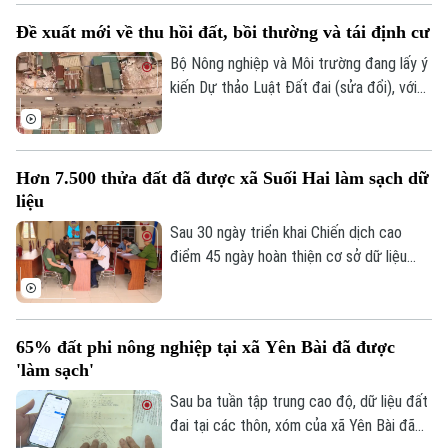
rối lớn. Đó cũng là ý nghĩa của Chiến dịch
Đề xuất mới về thu hồi đất, bồi thường và tái định cư
cao điểm "45 ngày đêm" làm giàu, làm
sạch dữ liệu đất đai, lấy dữ liệu làm nền
Bộ Nông nghiệp và Môi trường đang lấy ý
tảng, lấy người dân làm trung tâm phục vụ.
kiến Dự thảo Luật Đất đai (sửa đổi), với
nhiều đề xuất mới về thu hồi đất, bồi
thường, hỗ trợ và tái định cư. Các sửa đổi
được kỳ vọng sẽ tháo gỡ vướng mắc
Hơn 7.500 thửa đất đã được xã Suối Hai làm sạch dữ
trong thực tiễn, đẩy nhanh tiến độ các
liệu
dự án nhưng vẫn bảo đảm quyền lợi của
người dân.
Sau 30 ngày triển khai Chiến dịch cao
điểm 45 ngày hoàn thiện cơ sở dữ liệu
quốc gia về đất đai của thành phố, hơn
7.500 thửa đất đã được xã Suối Hai làm
sạch dữ liệu.
65% đất phi nông nghiệp tại xã Yên Bài đã được
'làm sạch'
Sau ba tuần tập trung cao độ, dữ liệu đất
đai tại các thôn, xóm của xã Yên Bài đã