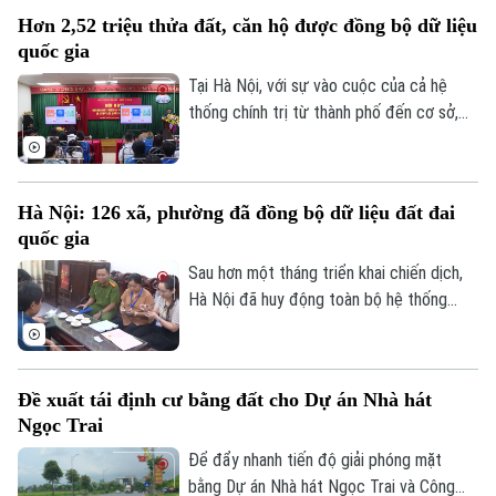
trương rà soát, cập nhật tiến độ và gửi
Hơn 2,52 triệu thửa đất, căn hộ được đồng bộ dữ liệu
báo cáo trước ngày 8/8.
quốc gia
Tại Hà Nội, với sự vào cuộc của cả hệ
thống chính trị từ thành phố đến cơ sở,
nhiều kết quả quan trọng đã được ghi
nhận, tạo tiền đề hoàn thành mục tiêu xây
dựng cơ sở dữ liệu đất đai thống nhất,
Hà Nội: 126 xã, phường đã đồng bộ dữ liệu đất đai
đồng bộ trên toàn địa bàn.
quốc gia
Sau hơn một tháng triển khai chiến dịch,
Hà Nội đã huy động toàn bộ hệ thống
chính trị tham gia thực hiện nhiệm vụ. Sở
Nông nghiệp và Môi trường đã thành lập
các tổ công tác trực tiếp xuống cơ sở,
Đề xuất tái định cư bằng đất cho Dự án Nhà hát
cung cấp hơn 10.000 tài khoản và các
Ngọc Trai
phần mềm hỗ trợ cho 126 xã, phường.
Để đẩy nhanh tiến độ giải phóng mặt
bằng Dự án Nhà hát Ngọc Trai và Công