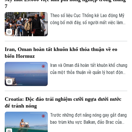
thành phố Detroit, thể hiện sự đoàn kết
7
và đẩy mạnh chiến dịch vận động cử tri.
Theo số liệu Cục Thống kê Lao động Mỹ
công bố mới đây, số người mất việc làm
trong lĩnh vực phi nông nghiệp tại nước
này lên tới 23.000 trường hợp trong tháng
7, trái với dự báo về xu hướng tăng trước
Iran, Oman hoàn tất khuôn khổ thỏa thuận về eo
đó.
biển Hormuz
Iran và Oman đã hoàn tất khuôn khổ chung
của một thỏa thuận về quản lý hoạt động
hàng hải qua eo biển Hormuz, mở ra triển
vọng khôi phục hoạt động vận tải thương
mại qua tuyến hàng hải chiến lược này.
Croatia: Độc đáo trải nghiệm cưỡi ngựa dưới nước
để tránh nóng
Trước những đợt nắng nóng gay gắt đang
bao trùm khu vực Balkan, đảo Brac của
Croatia đã mang đến một trải nghiệm