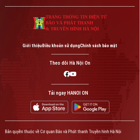
thống.
Giám đốc: VŨ MINH TUẤN
Phó Giám đốc: Nguyễn Kim Khiêm, Nguyễn Minh Đức, Nguyễn Thành Lợi
TRANG THÔNG TIN ĐIỆN TỬ
BÁO VÀ PHÁT THANH
& TRUYỀN HÌNH HÀ NỘI
Giới thiệu
Điều khoản sử dụng
Chính sách bảo mật
Theo dõi Hà Nội On
Tải ngay HANOI ON
Bản quyền thuộc về Cơ quan Báo và Phát thanh Truyền hình Hà Nội