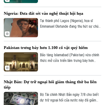
tránh nóng khá độc đáo. Thay vì cưỡi
ngựa dọc bãi biển, du khách tại đây có
Nigeria: Đưa đất sét vào nghệ thuật hội họa
thể trực tiếp cưỡi ngựa lội dưới làn nước
biển mát lành.
Liên hệ đường dây nóng (bấm để gọi)
Tại thành phố Lagos (Nigeria), họa sĩ
Emmanuel Olatunde đang thu hút sự chú ý
Tòa soạn
Tòa soạn
của giới nghệ thuật quốc tế khi biến đất
0865.116.699 (hotline)
0865.116.699
sét tự nhiên thành các loại sơn màu độc
đáo. Kỹ thuật sáng tạo này không chỉ mở
Pakistan trưng bày hơn 1.100 cổ vật quý hiếm
ra hướng đi mới cho nghệ thuật chân dung
mà còn lan tỏa thông điệp về sử dụng
Bảo tàng Islamabad (Pakistan) vừa chính
chất liệu bền vững.
thức mở cửa triển lãm trưng bày hơn
1.100 cổ vật quý hiếm vừa được thu hồi
thành công từ Italia, Mỹ và nhiều quốc gia
khác. Sự kiện này ghi dấu ấn quan trọng
Nhật Bản: Dự trữ ngoại hối giảm tháng thứ ba liên
trong nỗ lực bảo tồn và thu hồi các tài
tiếp
sản văn hóa bị buôn lậu trái phép của
chính phủ Pakistan.
Bộ Tài chính Nhật Bản ngày 7/8 cho biết
dự trữ ngoại hối của nước này đã giảm