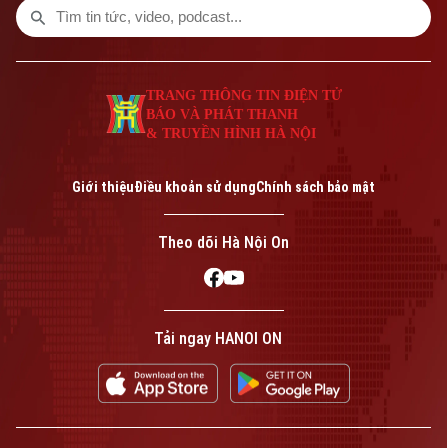
một phán quyết của tòa án.
TRANG THÔNG TIN ĐIỆN TỬ
BÁO VÀ PHÁT THANH
& TRUYỀN HÌNH HÀ NỘI
Giới thiệu
Điều khoản sử dụng
Chính sách bảo mật
Theo dõi Hà Nội On
Tải ngay HANOI ON