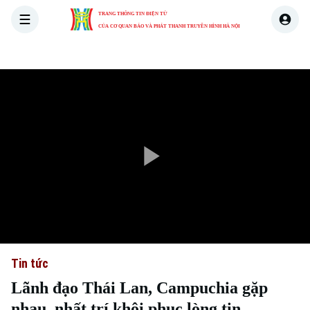
TRANG THÔNG TIN ĐIỆN TỬ
CỦA CƠ QUAN BÁO VÀ PHÁT THANH TRUYỀN HÌNH HÀ NỘI
THỜI SỰ
HÀ NỘI
THẾ GIỚI
KINH TẾ
NHÀ ĐẤT
Play
Video
Tin tức
Lãnh đạo Thái Lan, Campuchia gặp
nhau, nhất trí khôi phục lòng tin