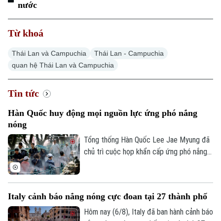
nước
Từ khoá
Thái Lan và Campuchia
Thái Lan - Campuchia
quan hệ Thái Lan và Campuchia
Tin tức
Hàn Quốc huy động mọi nguồn lực ứng phó nắng
nóng
Tổng thống Hàn Quốc Lee Jae Myung đã
chủ trì cuộc họp khẩn cấp ứng phó nắng
nóng và chỉ đạo huy động toàn bộ nhân
lực, tài nguyên hiện có để đối phó. Đợt
nắng nóng gay gắt tại quốc gia này dự
Italy cảnh báo nắng nóng cực đoan tại 27 thành phố
báo đạt đỉnh tại thủ đô Seoul trong ngày
6/8, với nhiệt độ có thể lên tới 39 độ C.
Hôm nay (6/8), Italy đã ban hành cảnh báo