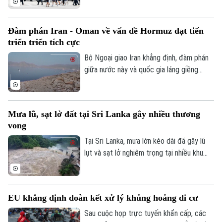
vong đã lên tới 19 người, phần lớn là
người cao tuổi.
Đàm phán Iran - Oman về vấn đề Hormuz đạt tiến
triển triển tích cực
Bộ Ngoại giao Iran khẳng định, đàm phán
giữa nước này và quốc gia láng giềng
Oman về vấn đề eo biển Hormuz, đang
tiến triển tích cực. Tuy nhiên, các kết quả
thảo luận cụ thể chưa được đề cập.
Mưa lũ, sạt lở đất tại Sri Lanka gây nhiều thương
vong
Tại Sri Lanka, mưa lớn kéo dài đã gây lũ
lụt và sạt lở nghiêm trọng tại nhiều khu
vực, khiến ít nhất 5 người thiệt mạng, 3
người bị thương, 2 người mất tích và gần
2.000 người phải sơ tán.
EU khẳng định đoàn kết xử lý khủng hoảng di cư
Sau cuộc họp trực tuyến khẩn cấp, các