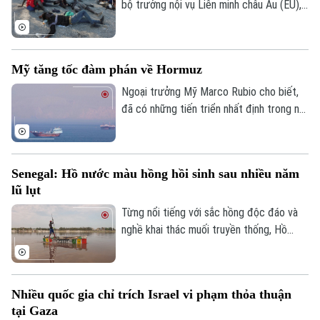
bộ trưởng nội vụ Liên minh châu Âu (EU),
ngày 4/8, khẳng định đoàn kết mạnh mẽ
với Tây Ban Nha trước việc làn sóng
người di cư ồ ạt tràn vào vùng lãnh thổ
Mỹ tăng tốc đàm phán về Hormuz
Ceuta của nước này.
Ngoại trưởng Mỹ Marco Rubio cho biết,
đã có những tiến triển nhất định trong nỗ
lực nhằm bảo đảm tự do hàng hải qua eo
biển Hormuz, song Mỹ và Iran vẫn chưa
đạt được thỏa thuận cuối cùng.
Senegal: Hồ nước màu hồng hồi sinh sau nhiều năm
lũ lụt
Từng nổi tiếng với sắc hồng độc đáo và
nghề khai thác muối truyền thống, Hồ
nước màu hồng Retba ở Senegal đã trải
qua giai đoạn lao đao sau trận lũ lớn năm
2022 khiến hồ mất màu và hàng nghìn
Nhiều quốc gia chỉ trích Israel vi phạm thỏa thuận
người mất kế sinh nhai. Sau nhiều năm nỗ
Bản quyền thuộc về Cơ quan Báo và Phát thanh Truyền hình Hà Nội Giấy
tại Gaza
phép số: Số 63/GP-TTDT, cấp ngày 10/05/2023
lực khôi phục, hồ đã lấy lại màu hồng đặc