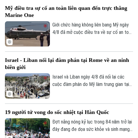
cảnh các đảng dân túy tại Anh đẩy mạnh
Mỹ điều tra sự cố an toàn liên quan đến trực thăng
gia tăng ảnh hưởng trong không gian trực
Marine One
tuyến.
Giới chức hàng không liên bang Mỹ ngày
4/8 đã mở cuộc điều tra về sự cố an toàn
không lưu liên quan đến trực thăng
Marine One chở Tổng thống Donald
Trump.
Israel - Liban nối lại đàm phán tại Rome về an ninh
biên giới
Israel và Liban ngày 4/8 đã nối lại các
Liên hệ đường dây nóng (bấm để gọi)
cuộc đàm phán do Mỹ làm trung gian tại
Tòa soạn
Tòa soạn
thủ đô Rome (Italy), nhằm thúc đẩy các
thỏa thuận an ninh dọc khu vực biên giới
0865.116.699 (hotline)
0865.116.699
và triển khai khuôn khổ thỏa thuận đạt
19 người tử vong do sốc nhiệt tại Hàn Quốc
được tại Washington vào cuối tháng 6.
Đợt nắng nóng kỷ lục trong 84 năm trở lại
đây đang đe dọa sức khỏe và sinh mạng
của nhiều người Hàn Quốc, với số ca tử