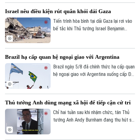
đoạn trong đêm sau khi có báo cáo về
Israel nêu điều kiện rút quân khỏi dải Gaza
các vật thể bay xuất hiện gần khu vực sân
bay và đường băng.
Tiến trình hòa bình tại dải Gaza lại rơi vào
bế tắc khi Thủ tướng Israel Benjamin
Netanyahu vừa đưa ra lập trường cứng
rắn về điều kiện rút quân. Tuyên bố này
được đưa ra ngay sau khi lực lượng
Brazil hạ cấp quan hệ ngoại giao với Argentina
Hamas chấp thuận lộ trình giải giáp vũ khí
do Hội đồng Hòa bình quốc tế đề xuất,
Brazil ngày 5/8 đã chính thức hạ cấp quan
cho thấy sự chia rẽ sâu sắc về trình tự
hệ ngoại giao với Argentina xuống cấp Đại
thực thi thỏa thuận ngừng bắn giữa các
biện lâm thời. Diễn biến này đánh dấu rạn
bên.
nứt nghiêm trọng giữa hai nền kinh tế lớn
nhất Mỹ Latinh. Trong bối cảnh lãnh đạo
Thủ tướng Anh dùng mạng xã hội để tiếp cận cử tri
hai nước chưa từng tổ chức bất kỳ cuộc
gặp song phương nào kể từ khi Tổng
Chỉ hai tuần sau khi nhậm chức, tân Thủ
thống Argentina Javier Milei nhậm chức
tướng Anh Andy Burnham đang thu hút sự
hồi cuối năm 2023.
chú ý trên nhiều nền tảng mạng xã hội với
phong cách giao tiếp gần gũi, trong bối