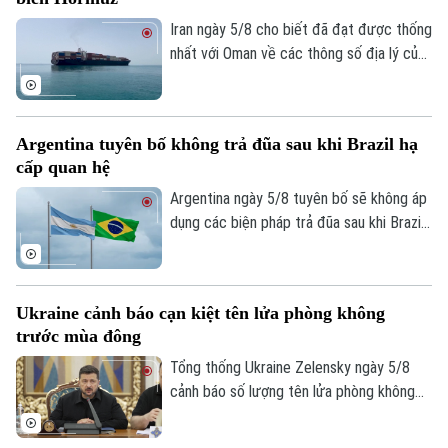
Tư vấn sức khỏe
Quần vợt
Iran ngày 5/8 cho biết đã đạt được thống
Tin tức
Đã phát sóng
nhất với Oman về các thông số địa lý của
Golf
Sao
tuyến hàng hải mới qua eo biển Hormuz -
một trong những tuyến vận tải năng lượng
Điện ảnh
quan trọng nhất thế giới.
Argentina tuyên bố không trả đũa sau khi Brazil hạ
cấp quan hệ
Thời trang
Argentina ngày 5/8 tuyên bố sẽ không áp
Âm nhạc
dụng các biện pháp trả đũa sau khi Brazil
hạ cấp quan hệ song phương xuống cấp
Đại biện lâm thời. Buenos Aires cho rằng,
đây là quyết định đơn phương của Brasilia
Ukraine cảnh báo cạn kiệt tên lửa phòng không
và khẳng định không muốn làm gia tăng
trước mùa đông
căng thẳng giữa hai nước láng giềng.
Tổng thống Ukraine Zelensky ngày 5/8
cảnh báo số lượng tên lửa phòng không
mà các đồng minh cung cấp cho nước này
đã sụt giảm nghiêm trọng, chỉ bằng 1/3