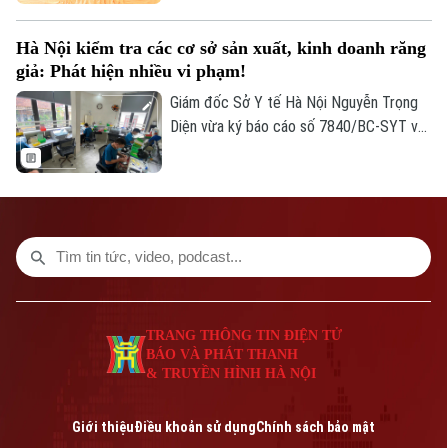
phủ. Thông tin được Thứ trưởng Bộ Nội
vụ Nguyễn Thị Hà cho biết tại Họp báo
Hà Nội kiểm tra các cơ sở sản xuất, kinh doanh răng
Chính phủ thường kỳ tháng 7, diễn ra
giả: Phát hiện nhiều vi phạm!
chiều tối 3/8.
Giám đốc Sở Y tế Hà Nội Nguyễn Trọng
Diện vừa ký báo cáo số 7840/BC-SYT về
kết quả kiểm tra việc chấp hành các quy
định của pháp luật đối với cơ sở sản xuất,
kinh doanh thiết bị y tế thuộc loại B (răng
giả) trên địa bàn thành phố Hà Nội.
TRANG THÔNG TIN ĐIỆN TỬ
BÁO VÀ PHÁT THANH
& TRUYỀN HÌNH HÀ NỘI
Giới thiệu
Điều khoản sử dụng
Chính sách bảo mật