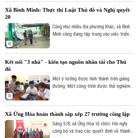
nhất của châu Á lọt vào danh sách này.
Xã Bình Minh: Thực thi Luật Thủ đô và Nghị quyết
20
Cũng như nhiều địa phương khác, xã Bình
Minh cũng đang tập trung vào việc triển
khai Luật Thủ đô và Nghị quyết 20 của
HĐND thành phố Hà Nội, Luật Đất đai
trong việc xử lý dứt điểm những cá nhân,
Kết nối "3 nhà" - kiến tạo nguồn nhân tài cho Thủ
tổ chức vi phạm về trật tự xây dựng, đất
đô
đai.
Một ý tưởng được hình thành trên giảng
đường. Một công trình được thử nghiệm
trong phòng nghiên cứu. Nhưng để những
sáng tạo ấy thực sự giải quyết các bài
toán của đô thị, đi vào sản xuất và tạo ra
Xã Ứng Hòa hoàn thành sắp xếp 27 trường công lập
giá trị cho xã hội, cần một hành trình dài
hơn. Hành trình ấy cần sự kết nối giữa Nhà
Sáng 5/8, xã Ứng Hòa tổ chức Hội nghị
nước – Nhà trường – Doanh nghiệp.
công bố và trao các quyết định về thành