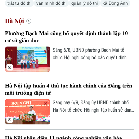
trật tự đô thị
văn minh đô thị
quản lý đô thị
xã Đông Anh
Hà Nội
Phường Bạch Mai công bố quyết định thành lập 10
Xu hướng
cơ sở giáo dục
Sáng 6/8, UBND phường Bạch Mai tổ
chức Hội nghị công bố các quyết định
thành lập các cơ sở giáo dục và công tác
cán bộ quản lý sau sắp xếp đối với các
trường mầm non, tiểu học và trung học cơ
Hà Nội tập huấn 4 thủ tục hành chính của Đảng trên
sở công lập trên địa bàn.
môi trường điện tử
Sáng nay 6/8, Đảng ủy UBND thành phố
Hà Nội tổ chức Hội nghị tập huấn sử dụng
bốn thủ tục hành chính của Đảng trên môi
trường điện tử cho các tổ chức cơ sở
Đảng trực thuộc. Hội nghị được tổ chức
Hà Nội nhận diện 11 ngành công nghiệp văn hóa