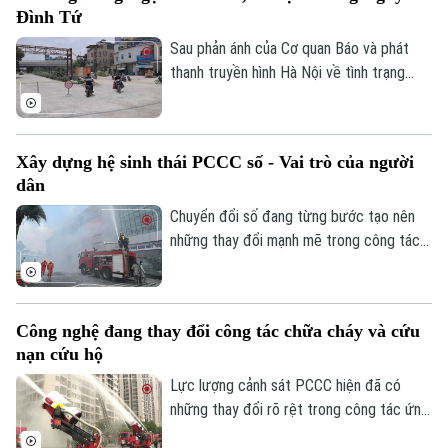
Sao
Đình Tứ
nghĩa thiết thực, được đông đảo nhân
dân đồng tình ủng hộ.
Sau phản ánh của Cơ quan Báo và phát
Điện ảnh
thanh truyền hình Hà Nội về tình trạng
xuống cấp, hư hỏng của tuyến đường
Thời trang
Nguyễn Đình Tứ, UBND phường Đông
Ngạc đã tiến hành sửa chữa, cải tạo dọc
Âm nhạc
Xây dựng hệ sinh thái PCCC số - Vai trò của người
tuyến, đảm bảo khớp nối êm thuận để
dân
người dân đi lại an toàn, thuận tiện.
Chuyển đổi số đang từng bước tạo nên
những thay đổi mạnh mẽ trong công tác
PCCC và CNCH. Tuy nhiên, công nghệ
hiện đại chỉ phát huy khi được kết hợp với
ý thức trách nhiệm của mỗi cá nhân, mỗi
Công nghệ đang thay đổi công tác chữa cháy và cứu
gia đình và toàn xã hội. Vì vậy, mỗi người
nạn cứu hộ
dân cần chủ động tìm hiểu kiến thức,
chấp hành các quy định về an toàn PCCC,
Lực lượng cảnh sát PCCC hiện đã có
trang bị kỹ năng xử lý tình huống và tích
những thay đổi rõ rệt trong công tác ứng
cực phối hợp với các cơ quan chức năng.
dụng KHCN vào thực hiện nhiệm vụ. Nếu