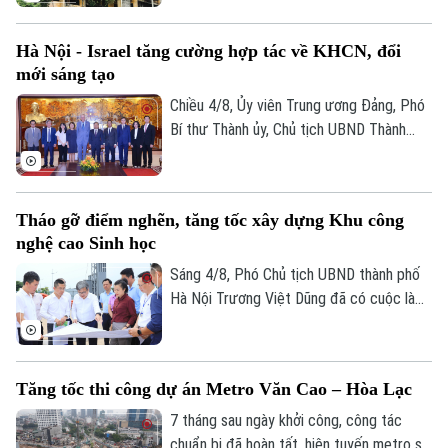
từng bước chỉnh trang đô thị. UBND
thành phố vừa giao Sở Xây dựng chủ trì,
Hà Nội - Israel tăng cường hợp tác về KHCN, đổi
phối hợp với các địa phương triển khai
mới sáng tạo
khởi công 8 dự án cải tạo chung cư cũ
trong năm nay.
Chiều 4/8, Ủy viên Trung ương Đảng, Phó
Bí thư Thành ủy, Chủ tịch UBND Thành
phố Hà Nội Vũ Đại Thắng đã tiếp Đại sứ
Israel tại Việt Nam Yaron Mayer đến chào
từ biệt nhân dịp kết thúc nhiệm kỳ, đồng
Tháo gỡ điểm nghẽn, tăng tốc xây dựng Khu công
thời trao đổi về các định hướng hợp tác
nghệ cao Sinh học
giữa hai bên trong thời gian tới.
Sáng 4/8, Phó Chủ tịch UBND thành phố
Hà Nội Trương Việt Dũng đã có cuộc làm
việc, kiểm tra thực tế tại Khu công nghệ
cao Sinh học Hà Nội. Đồng thời, chỉ đạo
tháo gỡ các khó khăn, vướng mắc về giải
Tăng tốc thi công dự án Metro Văn Cao – Hòa Lạc
phóng mặt bằng, hạ tầng kỹ thuật, thúc
đẩy tiến độ dự án.
7 tháng sau ngày khởi công, công tác
chuẩn bị đã hoàn tất, hiện tuyến metro số