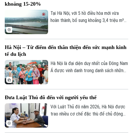
khoảng 15-20%
Nội – trái tim của Việt Nam.
Tại Hà Nội, với 5 hồ điều hòa mới vừa
hoàn thành, bổ sung khoảng 3,4 triệu m³
dung tích chứa nước; cùng với việc hạ
mực nước các hồ hiện có thông qua hệ
thống trạm bơm, tổng dung tích điều hòa
Hà Nội – Từ điểm đến thân thiện đến sức mạnh kinh
của toàn thành phố tăng thêm khoảng 4,8
tế du lịch
triệu m³. Nhờ vậy, góp phần nâng năng lực
điều tiết của hệ thống thêm khoảng 15-
Hà Nội là đại diện duy nhất của Đông Nam
20%.
Á được vinh danh trong danh sách những
thành phố có dịch vụ khách hàng thân
thiện nhất thế giới. Danh hiệu này tiếp tục
khẳng định sức hút của Thủ đô không chỉ
Đưa Luật Thủ đô đến với người yếu thế
từ di sản và văn hóa, mà còn từ sự mến
khách của con người Hà Nội.
Với Luật Thủ đô năm 2026, Hà Nội được
trao nhiều cơ chế đặc thù để chủ động
ban hành các chính sách an sinh phù hợp
với điều kiện thực tiễn của Thủ đô. Những