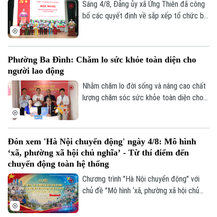
Sáng 4/8, Đảng ủy xã Ứng Thiên đã công
bố các quyết định về sắp xếp tổ chức bộ
máy, công tác cán bộ và cấp ủy chi bộ đối
với các trường mầm non, tiểu học, THCS
trên địa bàn.
Phường Ba Đình: Chăm lo sức khỏe toàn diện cho
người lao động
Nhằm chăm lo đời sống và nâng cao chất
lượng chăm sóc sức khỏe toàn diện cho
cán bộ, đoàn viên, Công đoàn phường Ba
Bản quyền thuộc về Cơ quan Báo và Phát thanh Truyền hình Hà Nội Giấy
Đình đã tổ chức khám chuyên khoa miễn
phép số: Số 63/GP-TTDT, cấp ngày 10/05/2023
phí cho người lao động trên địa bàn, đồng
Đón xem 'Hà Nội chuyển động' ngày 4/8: Mô hình
thời tiến hành ký kết thỏa thuận hợp tác
TRANG THÔNG TIN ĐIỆN TỬ
‘xã, phường xã hội chủ nghĩa’ - Từ thí điểm đến
chương trình phúc lợi, thiện nguyện và an
CỦA CƠ QUAN BÁO VÀ PHÁT THANH TRUYỀN HÌNH HÀ NỘI
chuyển động toàn hệ thống
sinh xã hội thiết thực.
Chương trình "Hà Nội chuyển động" với
Số 3-5 Huỳnh Thúc Kháng-Phường Láng-Hà Nội
chủ đề "Mô hình ‘xã, phường xã hội chủ
Giám đốc: VŨ MINH TUẤN
nghĩa’ - Từ thí điểm đến chuyển động
Phó Giám đốc: Nguyễn Kim Khiêm, Nguyễn Minh Đức, Nguyễn Thành Lợi
toàn hệ thống" sẽ phát sóng trực tiếp