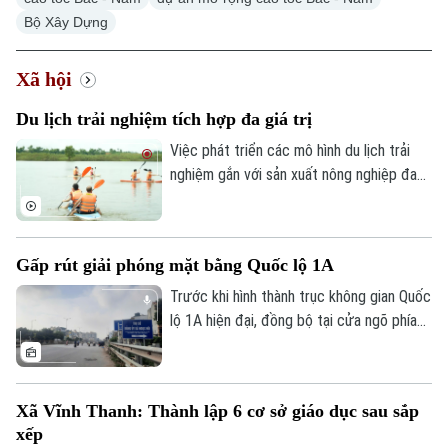
Bộ Xây Dựng
Xã hội
Du lịch trải nghiệm tích hợp đa giá trị
Việc phát triển các mô hình du lịch trải
nghiệm gắn với sản xuất nông nghiệp đang
mở ra hướng đi mới cho người nông dân.
Việc "tích hợp đa giá trị" ngay tại hộ gia
đình không chỉ nâng cao thu nhập mà còn
Gấp rút giải phóng mặt bằng Quốc lộ 1A
tạo đà phát triển kinh tế nông thôn bền
vững.
Trước khi hình thành trục không gian Quốc
lộ 1A hiện đại, đồng bộ tại cửa ngõ phía
Nam Thủ đô, Hà Nội phải giải quyết bài
toán khó nhất: mặt bằng. Với mục tiêu cơ
bản hoàn thành trước ngày 30/9, các địa
Xã Vĩnh Thanh: Thành lập 6 cơ sở giáo dục sau sắp
phương có dự án đi qua đang tập trung
xếp
kiểm đếm, xác định nguồn gốc đất, lập