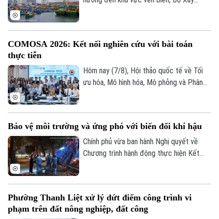
tăng cường kết nối liên vùng.
dựng vừa gửi công điện yêu cầu các địa
phương, đơn vị khẩn trương rà soát hạ
tầng, bảo đảm an toàn giao thông, công
COMOSA 2026: Kết nối nghiên cứu với bài toán
trình xây dựng và duy trì trực ban 24/24h
thực tiễn
để sẵn sàng ứng phó.
Hôm nay (7/8), Hội thảo quốc tế về Tối
ưu hóa, Mô hình hóa, Mô phỏng và Phân
tích dữ liệu - COMOSA 2026 khai mạc tại
Hà Nội. Hội thảo diễn ra trong hai ngày,
quy tụ gần 100 nhà khoa học, nhà nghiên
Bảo vệ môi trường và ứng phó với biến đổi khí hậu
cứu và chuyên gia trong nước, quốc tế
cùng trao đổi các giải pháp đưa kết quả
Chính phủ vừa ban hành Nghị quyết về
nghiên cứu vào giải quyết những bài toán
Chương trình hành động thực hiện Kết
của doanh nghiệp và xã hội.
luận số 75 của Ban Chấp hành Trung ương
Đảng khóa XIV về bảo vệ môi trường và
ứng phó với biến đổi khí hậu.
Phường Thanh Liệt xử lý dứt điểm công trình vi
phạm trên đất nông nghiệp, đất công