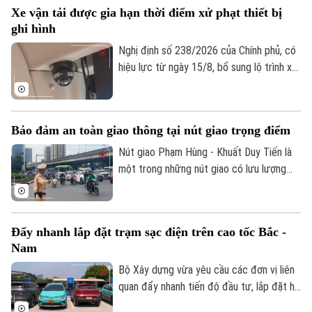
Xe vận tải được gia hạn thời điểm xử phạt thiết bị
ngày hoặc 10 ngày.
ghi hình
Nghị định số 238/2026 của Chính phủ, có
hiệu lực từ ngày 15/8, bổ sung lộ trình xử
phạt đối với các vi phạm liên quan đến
thiết bị ghi nhận hình ảnh trên xe kinh
doanh vận tải. Theo đó, doanh nghiệp và
Bảo đảm an toàn giao thông tại nút giao trọng điểm
chủ phương tiện sẽ có thêm thời gian
chuẩn bị trước khi các quy định xử phạt
Nút giao Phạm Hùng - Khuất Duy Tiến là
chính thức được áp dụng.
một trong những nút giao có lưu lượng
phương tiện lớn nhất khu vực cửa ngõ
phía Tây của Thủ đô. Cơ quan Báo và Phát
thanh, Truyền hình Hà Nội sẽ cập nhật
Đẩy nhanh lắp đặt trạm sạc điện trên cao tốc Bắc -
thông tin chi tiết về tình hình và công tác
Nam
phân luồng đảm bảo an toàn giao thông
tại đây.
Bộ Xây dựng vừa yêu cầu các đơn vị liên
quan đẩy nhanh tiến độ đầu tư, lắp đặt hệ
thống trạm sạc xe điện tại các trạm dừng