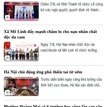
phương án bồi thường, hỗ trợ, tái định cư
Chiều 7/8, xã Vĩnh Thanh tổ chức Lễ công
và tăng cường đối thoại để tạo đồng
bố các nghị quyết, quyết định về thành
thuận trong nhân dân.
lập tổ chức Đảng, các cơ sở giáo dục
công lập và công tác cán bộ sau sắp xếp
trên địa bàn xã.
Xã Mê Linh đẩy mạnh chăm lo cho nạn nhân chất
độc da cam
Ngày 7/8, Hội Nạn nhân chất độc da
cam/dioxin xã Mê Linh tổ chức tưởng
niệm 65 năm Ngày Thảm họa da cam ở
Việt Nam (10/8/1961 – 10/8/2026).
Chuyên mục
Hà Nội chủ động ứng phó thiên tai từ sớm
Thời sự
Trước diễn biến ngày càng khó lường của
thời tiết cực đoan, Hà Nội xác định chủ
Hà Nội
Hà Nội
động phòng ngừa, chuẩn bị lực lượng và
sẵn sàng ứng phó là yêu cầu xuyên suốt
Chính trị
Nhịp sống Hà Nội
Thế giới
trong công tác phòng, chống thiên tai và
Phường Hoàng Mai có 6 trường học công lập sau sắp