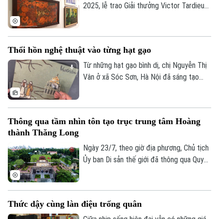
góc nhìn sáng tạo của thế hệ trẻ.
2025, lễ trao Giải thưởng Victor Tardieu
2026 đã được tổ chức, tôn vinh những
tác phẩm và khóa luận tốt nghiệp xuất
sắc của sinh viên Trường Đại học Mỹ
Thổi hồn nghệ thuật vào từng hạt gạo
thuật Việt Nam.
Từ những hạt gạo bình dị, chị Nguyễn Thị
Vân ở xã Sóc Sơn, Hà Nội đã sáng tạo
nên những bức tranh độc đáo, tái hiện
phong cảnh quê hương, danh lam thắng
cảnh và nhiều giá trị văn hóa truyền thống
Thông qua tầm nhìn tôn tạo trục trung tâm Hoàng
của dân tộc.
thành Thăng Long
Ngày 23/7, theo giờ địa phương, Chủ tịch
Ủy ban Di sản thế giới đã thông qua Quyết
định số 48, chính thức thông qua “Tầm
nhìn về việc chỉnh trang, tôn tạo trục
trung tâm của Hoàng thành Thăng Long”.
Thức dậy cùng làn điệu trống quân