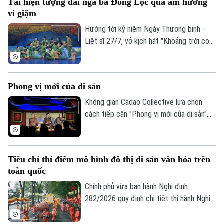
Tái hiện tượng đài ngã ba Đồng Lộc qua âm hưởng
được thành phố Hà Nội tìm lời giải khi xây
ví giặm
dựng Bộ chỉ tiêu thống kê các ngành
công nghiệp văn hóa trên địa bàn thành
Hướng tới kỷ niệm Ngày Thương binh -
phố.
Liệt sĩ 27/7, vở kịch hát "Khoảng trời con
gái" do Nhà hát Nghệ thuật truyền thống
tỉnh Hà Tĩnh thực hiện đã có đêm công
diễn giàu cảm xúc tại Thủ đô Hà Nội vào
Phong vị mới của di sản
tối 19/7.
Không gian Cadao Collective lựa chọn
cách tiếp cận "Phong vị mới của di sản",
kết nối nghệ thuật truyền thống, ẩm thực
bản địa và trải nghiệm đương đại trong
cùng một hành trình khám phá.
Tiêu chí thí điểm mô hình đô thị di sản văn hóa trên
toàn quốc
Chính phủ vừa ban hành Nghị định
282/2026 quy định chi tiết thi hành Nghị
quyết của Quốc hội về phát triển văn hóa
Việt Nam. Trong đó, lần đầu tiên quy định