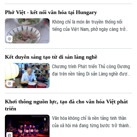
cụ thể các tiêu chí lựa chọn địa phương
Phở Việt - kết nối văn hóa tại Hungary
thực hiện thí điểm mô hình đô thị di sản
văn hóa.
Không chỉ là món ăn truyền thống nổi
tiếng của Việt Nam, phở ngày càng trở
thành cầu nối văn hóa, gắn kết bạn bè
quốc tế. Tại Thủ đô Budapest của
Hungary, hàng trăm người dân sở tại cùng
Kết duyên sáng tạo từ di sản làng nghề
cộng đồng người Việt đã tham gia
chương trình giao lưu ẩm thực Việt Nam,
Chương trình Phát triển Thủ công Đương
nơi hương vị phở góp phần kể câu chuyện
đại trên nền tảng Di sản Làng nghề được
về đất nước, con người và văn hóa Việt
thành phố Hà Nội triển khai hướng tới tạo
Nam.
Liên hệ đường dây nóng (bấm để gọi)
ra những sản phẩm mang đậm bản sắc văn
hóa Hà Nội và Việt Nam, đáp ứng nhu cầu
Tòa soạn
Tòa soạn
Khơi thông nguồn lực, tạo đà cho văn hóa Việt phát
của thị trường đương đại, đồng thời góp
0865.116.699 (hotline)
0865.116.699
triển
phần bảo tồn và phát huy giá trị các làng
nghề truyền thống.
Văn hóa không chỉ là nền tảng tinh thần
của xã hội mà đang từng bước trở thành
nguồn lực quan trọng trong phát triển