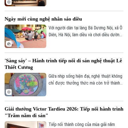
Tư vấn sức khỏe
gỡ thú vị giữa biểu tượng Dzi của văn hóa
Quần vợt
Tin tức
Tây Tạng và hai chất liệu truyền thống của
Đã phát sóng
Ngày mới cùng nghệ nhân sáo diều
mỹ thuật Việt Nam là sơn mài và giấy dó.
Golf
Sao
Với người dân tại làng Bá Dương Nội, xã Ô
Diên, Hà Nội, làm diều và chơi diều dường
Điện ảnh
như đã đi vào tâm thức. Để tiếng sáo
diều làng Bá Dương Nội được gìn giữ tới
Thời trang
tận hôm nay, không thể không kể đến
'Sàng sảy' – Hành trình tiếp nối di sản nghệ thuật Lê
công lao của Nghệ nhân nhân dân Nguyễn
Âm nhạc
Thiết Cương
Hữu Kiêm - người đã nâng niu cánh diều
và đưa nghệ thuật chơi diều của Việt Nam
Giữa nhịp sống hiện đại, nghệ thuật không
tới bạn bè quốc tế.
chỉ được thưởng thức mà còn trở thành
không gian để mỗi người lắng lại, đối thoại
với những giá trị nguyên bản. Không gian
trưng bày ứng dụng "Sàng Sảy" do 39
Giải thưởng Victor Tardieu 2026: Tiếp nối hành trình
Concept thực hiện mang đến một hành
"Trăm năm di sản"
trình như thế, nơi những tác phẩm của cố
họa sĩ Lê Thiết Cương được tiếp nối bằng
Tiếp nối thành công của mùa giải năm