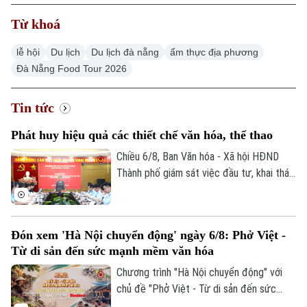
Từ khoá
lễ hội
Du lịch
Du lịch đà nẵng
ẩm thực địa phương
Đà Nẵng Food Tour 2026
Tin tức
Phát huy hiệu quả các thiết chế văn hóa, thể thao
Chiều 6/8, Ban Văn hóa - Xã hội HĐND
Thành phố giám sát việc đầu tư, khai thác
các thiết chế văn hóa, thể thao trên địa
bàn phường Thanh Xuân.
Đón xem 'Hà Nội chuyển động' ngày 6/8: Phở Việt -
Từ di sản đến sức mạnh mềm văn hóa
Chương trình "Hà Nội chuyển động" với
chủ đề "Phở Việt - Từ di sản đến sức
mạnh mềm văn hóa" sẽ phát sóng trực