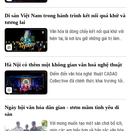
kinh tế - xã hội. Tuy nhiên, để những giá trị
văn hóa được phát huy tương xứng với
Di sản Việt Nam trong hành trình kết nối quá khứ và
tiềm năng, cần một hành lang thể chế
tương lai
đồng bộ, cơ chế đầu tư hiệu quả và sự
chung tay của toàn xã hội.
Văn hóa là dòng chảy kết nối quá khứ với
hiện tại, là nơi lưu giữ những giá trị làm
nên bản sắc và tâm hồn dân tộc. Không
chỉ bảo tồn ký ức lịch sử, những di sản
văn hóa đang được làm mới bằng tư duy
Hà Nội có thêm một không gian văn hoá nghệ thuật
sáng tạo và công nghệ hiện đại, để trở
nên gần gũi hơn với công chúng hôm nay.
Điểm đến văn hóa nghệ thuật CADAO
Collective đã chính thức khai trương tối
10/7 tại số 66 Tô Ngọc Vân (phường Tây
Hồ, Hà Nội), mở ra một không gian văn
hóa, nghệ thuật và ẩm thực hướng tới
Ngày hội văn hóa dân gian - ươm mầm tình yêu di
việc tiếp biến di sản bằng tư duy sáng tạo
sản
đương đại.
Với mong muốn tạo một sân chơi bổ ích,
giúp các em hiểu hơn về bản sắc văn hóa