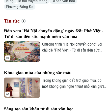
lễ hội
lễ hội truyền thống
Di sản văn hóa
Phường Đống Đa
Tin tức
Đón xem 'Hà Nội chuyển động' ngày 6/8: Phở Việt -
Từ di sản đến sức mạnh mềm văn hóa
Chương trình "Hà Nội chuyển động" với
chủ đề "Phở Việt - Từ di sản đến sức
mạnh mềm văn hóa" sẽ phát sóng trực
tiếp trên các nền tảng của Cơ quan Báo
và phát thanh, truyền hình Hà Nội vào 19h
Khúc giao mùa của những sắc màu
hôm nay, ngày 6/8.
Trong không gian đất trời giao mùa, có
một không gian nghệ thuật nhỏ xinh giữa
lòng Hà Nội. Ở đó, những sắc màu đang
kể câu chuyện của riêng mình, khi thì
mong manh, chuyển động theo ánh sáng,
Sáng tạo sân khấu từ di sản văn học
lúc lại rực rỡ, vui tươi. Triển lãm "Những