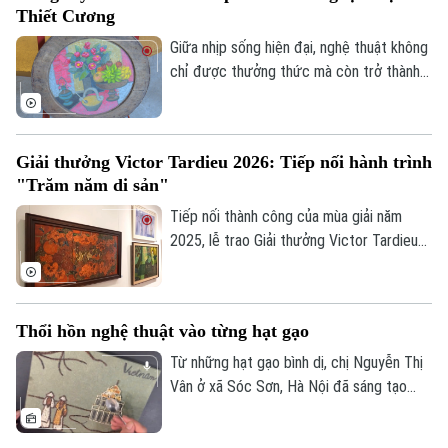
Tư vấn sức khỏe
Thiết Cương
Quần vợt
Hữu Kiêm - người đã nâng niu cánh diều
Tin tức
Đã phát sóng
và đưa nghệ thuật chơi diều của Việt Nam
Giữa nhịp sống hiện đại, nghệ thuật không
Golf
tới bạn bè quốc tế.
chỉ được thưởng thức mà còn trở thành
Sao
không gian để mỗi người lắng lại, đối thoại
Điện ảnh
với những giá trị nguyên bản. Không gian
trưng bày ứng dụng "Sàng Sảy" do 39
Giải thưởng Victor Tardieu 2026: Tiếp nối hành trình
Thời trang
Concept thực hiện mang đến một hành
"Trăm năm di sản"
trình như thế, nơi những tác phẩm của cố
Âm nhạc
họa sĩ Lê Thiết Cương được tiếp nối bằng
Tiếp nối thành công của mùa giải năm
góc nhìn sáng tạo của thế hệ trẻ.
2025, lễ trao Giải thưởng Victor Tardieu
2026 đã được tổ chức, tôn vinh những
tác phẩm và khóa luận tốt nghiệp xuất
sắc của sinh viên Trường Đại học Mỹ
Thổi hồn nghệ thuật vào từng hạt gạo
thuật Việt Nam.
Từ những hạt gạo bình dị, chị Nguyễn Thị
Vân ở xã Sóc Sơn, Hà Nội đã sáng tạo
nên những bức tranh độc đáo, tái hiện
phong cảnh quê hương, danh lam thắng