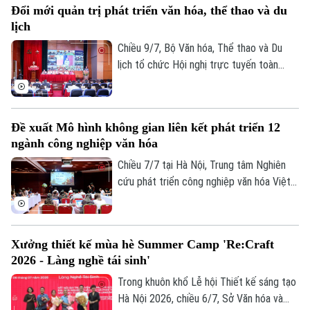
Đổi mới quản trị phát triển văn hóa, thể thao và du
sắc của nghệ sĩ trẻ.
lịch
Chiều 9/7, Bộ Văn hóa, Thể thao và Du
lịch tổ chức Hội nghị trực tuyến toàn
quốc sơ kết công tác 6 tháng đầu năm,
triển khai nhiệm vụ trọng tâm 6 tháng cuối
năm 2026. Phó Chủ tịch UBND thành phố
Đề xuất Mô hình không gian liên kết phát triển 12
Hà Nội Vũ Thu Hà dự tại điểm cầu Hà Nội.
ngành công nghiệp văn hóa
Chiều 7/7 tại Hà Nội, Trung tâm Nghiên
cứu phát triển công nghiệp văn hóa Việt
Nam, thuộc Liên hiệp khoa học phát triển
du lịch bền vững, phối hợp với Bảo tàng
Hà Nội tổ chức tọa đàm "Ocafe-Time
Xưởng thiết kế mùa hè Summer Camp 'Re:Craft
Talks… - Đối thoại với thời gian” nhằm giới
2026 - Làng nghề tái sinh'
thiệu mô hình không gian liên kết phát
triển 12 ngành công nghiệp văn hóa Việt
Trong khuôn khổ Lễ hội Thiết kế sáng tạo
Bản quyền thuộc về Cơ quan Báo và Phát thanh Truyền hình Hà Nội Giấy
phép số: Số 63/GP-TTDT, cấp ngày 10/05/2023
Nam.
Hà Nội 2026, chiều 6/7, Sở Văn hóa và