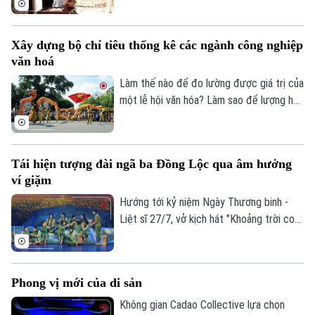
các hoạt động thực hành sinh động,
chương trình mang đến cho các em nhỏ
Xây dựng bộ chỉ tiêu thống kê các ngành công nghiệp
cơ hội khám phá nghề chạm khắc gỗ
văn hoá
truyền thống, từ đó góp phần nuôi dưỡng
Theo dõi Hà Nội On
tình yêu với các giá trị văn hóa, nghề thủ
Làm thế nào để đo lường được giá trị của
công dân tộc.
một lễ hội văn hóa? Làm sao để lượng hóa
sức lan tỏa của di sản, của sáng tạo hay
bản sắc văn hóa đối với sự phát triển của
một đô thị? Đó là những câu hỏi đang
Tái hiện tượng đài ngã ba Đồng Lộc qua âm hưởng
được thành phố Hà Nội tìm lời giải khi xây
ví giặm
dựng Bộ chỉ tiêu thống kê các ngành
công nghiệp văn hóa trên địa bàn thành
Hướng tới kỷ niệm Ngày Thương binh -
phố.
Liệt sĩ 27/7, vở kịch hát "Khoảng trời con
gái" do Nhà hát Nghệ thuật truyền thống
tỉnh Hà Tĩnh thực hiện đã có đêm công
diễn giàu cảm xúc tại Thủ đô Hà Nội vào
Phong vị mới của di sản
tối 19/7.
Không gian Cadao Collective lựa chọn