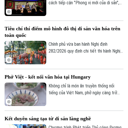
cách tiếp cận "Phong vị mới của di sản",
kết nối nghệ thuật truyền thống, ẩm thực
bản địa và trải nghiệm đương đại trong
cùng một hành trình khám phá.
Tiêu chí thí điểm mô hình đô thị di sản văn hóa trên
toàn quốc
Chính phủ vừa ban hành Nghị định
282/2026 quy định chi tiết thi hành Nghị
quyết của Quốc hội về phát triển văn hóa
Việt Nam. Trong đó, lần đầu tiên quy định
cụ thể các tiêu chí lựa chọn địa phương
Phở Việt - kết nối văn hóa tại Hungary
thực hiện thí điểm mô hình đô thị di sản
văn hóa.
Không chỉ là món ăn truyền thống nổi
tiếng của Việt Nam, phở ngày càng trở
thành cầu nối văn hóa, gắn kết bạn bè
quốc tế. Tại Thủ đô Budapest của
Hungary, hàng trăm người dân sở tại cùng
Kết duyên sáng tạo từ di sản làng nghề
cộng đồng người Việt đã tham gia
chương trình giao lưu ẩm thực Việt Nam,
Chương trình Phát triển Thủ công Đương