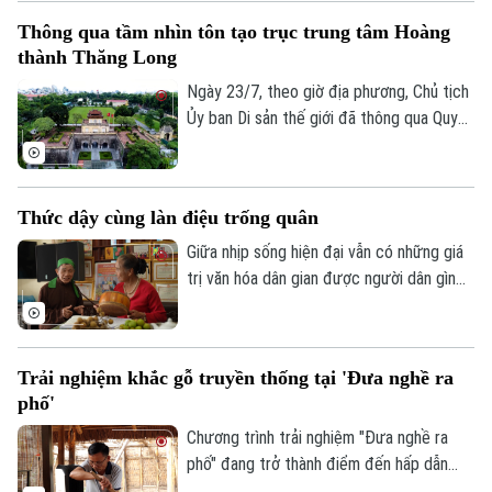
cảnh và nhiều giá trị văn hóa truyền thống
Thông qua tầm nhìn tôn tạo trục trung tâm Hoàng
của dân tộc.
thành Thăng Long
Ngày 23/7, theo giờ địa phương, Chủ tịch
Ủy ban Di sản thế giới đã thông qua Quyết
định số 48, chính thức thông qua “Tầm
nhìn về việc chỉnh trang, tôn tạo trục
trung tâm của Hoàng thành Thăng Long”.
Thức dậy cùng làn điệu trống quân
Giữa nhịp sống hiện đại vẫn có những giá
trị văn hóa dân gian được người dân gìn
giữ và trao truyền từ thế hệ này sang thế
hệ khác. Tại thôn Phúc Lâm, xã Đại Xuyên,
nghệ thuật hát trống quân không chỉ còn
Trải nghiệm khắc gỗ truyền thống tại 'Đưa nghề ra
hiện diện trong ký ức hay những ngày hội
phố'
làng, mà vẫn được gìn giữ bằng tình yêu
và sự gắn bó của chính những người dân
Chương trình trải nghiệm "Đưa nghề ra
nơi đây.
phố" đang trở thành điểm đến hấp dẫn
của nhiều gia đình trong dịp hè. Thông qua