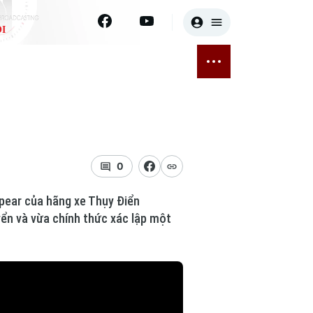
I
E
THỂ THAO
GIẢI TRÍ
ĐÃ PHÁT SÓNG
Bóng đá
Tin tức
ỡng
Quần vợt
Sao
sức khỏe
Golf
Điện ảnh
0
Thời trang
Spear của hãng xe Thụy Điển
yển và vừa chính thức xác lập một
Âm nhạc