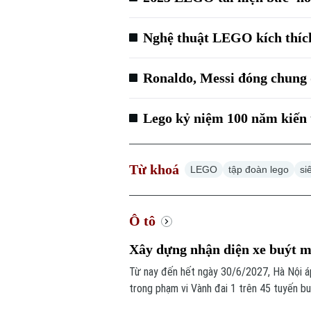
Nghệ thuật LEGO kích thích
Ronaldo, Messi đóng chung
Lego kỷ niệm 100 năm kiến 
Từ khoá
LEGO
tập đoàn lego
si
Ô tô
Xây dựng nhận diện xe buýt m
Từ nay đến hết ngày 30/6/2027, Hà Nội áp
trong phạm vi Vành đai 1 trên 45 tuyến b
công cộng. Để triển khai hiệu quả, Thành 