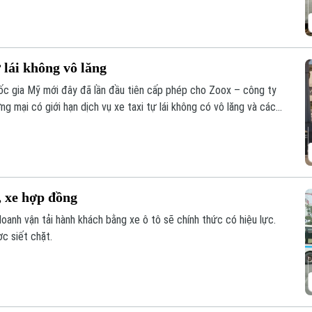
 lái không vô lăng
c gia Mỹ mới đây đã lần đầu tiên cấp phép cho Zoox – công ty
g mại có giới hạn dịch vụ xe taxi tự lái không có vô lăng và các
u bước đột phá lớn đối với ngành công nghiệp xe tự hành tại Mỹ.
, xe hợp đồng
doanh vận tải hành khách bằng xe ô tô sẽ chính thức có hiệu lực.
c siết chặt.