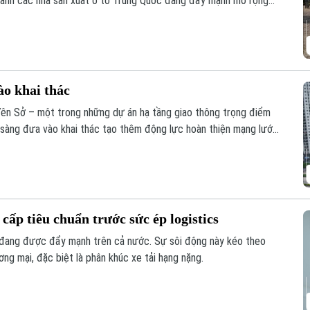
 cảnh các nhà sản xuất ô tô Trung Quốc đang đẩy mạnh mở rộng
ào khai thác
Yên Sở – một trong những dự án hạ tầng giao thông trọng điểm
 sàng đưa vào khai thác tạo thêm động lực hoàn thiện mạng lưới
ía Nam Thủ đô.
cấp tiêu chuẩn trước sức ép logistics
 đang được đẩy mạnh trên cả nước. Sự sôi động này kéo theo
ơng mại, đặc biệt là phân khúc xe tải hạng nặng.