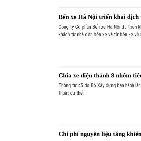
Bến xe Hà Nội triển khai dịch
Công ty Cổ phần Bến xe Hà Nội đã triển kh
khách từ nhà đến bến xe và từ bến xe về nh
đại, xây dựng hệ sinh thái phục vụ hành k
Chia xe điện thành 8 nhóm tiê
Thông tư 45 do Bộ Xây dựng ban hành lần đ
thuật cụ thể.
Chi phí nguyên liệu tăng khiế