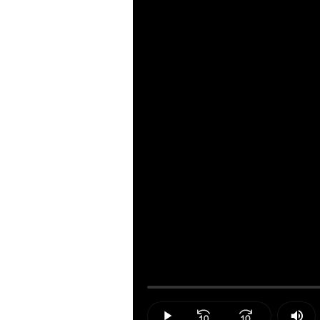
Loaded
:
0.00%