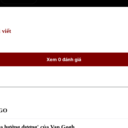
e
Current
Duration
Time
 viết
Xem 0 đánh giá
EGO
oa hướng dương' của Van Gogh