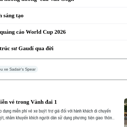
 sáng tạo
 quảng cáo World Cup 2026
trúc sư Gaudí qua đời
êu xe Sadair's Spear
iễn vé trong Vành đai 1
 dụng miễn phí vé xe buýt trợ giá đối với hành khách di chuyển
uýt, nhằm khuyến khích người dân sử dụng phương tiện giao thông
phố yêu cầu cần xây dựng nhận diện với các tuyến xe buýt này.