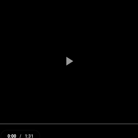
Play
Video
0:00
/
1:31