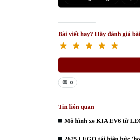
Play
Mut
Bài viết hay? Hãy đánh giá bài
0
Tin liên quan
Mô hình xe KIA EV6 từ L
2625 LEGO tái hiện bức 'h