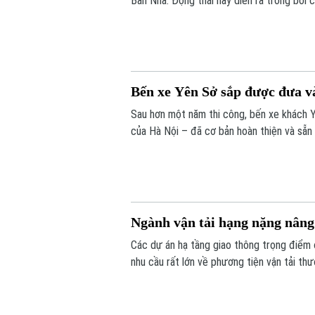
Ban Nha. Động thái này diễn ra trong bối
quy mô tại thị trường châu Âu.
Bến xe Yên Sở sắp được đưa v
Sau hơn một năm thi công, bến xe khách 
của Hà Nội – đã cơ bản hoàn thiện và sẵn
vận tải hành khách liên tỉnh ở cửa ngõ ph
Ngành vận tải hạng nặng nâng 
Các dự án hạ tầng giao thông trọng điểm
nhu cầu rất lớn về phương tiện vận tải thư