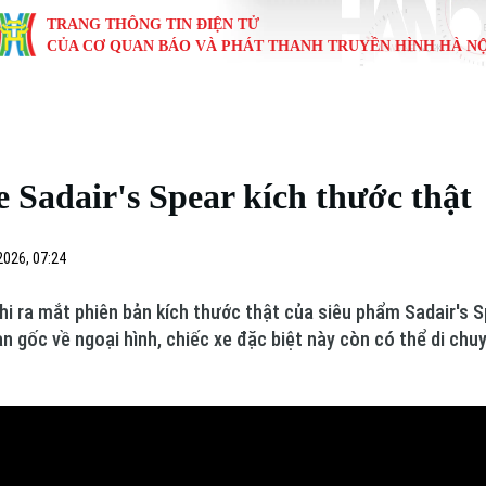
TRANG THÔNG TIN ĐIỆN TỬ
CỦA CƠ QUAN BÁO VÀ PHÁT THANH TRUYỀN HÌNH HÀ NỘ
KINH TẾ
NHÀ ĐẤT
TÀU VÀ XE
GIÁO DỤC
VĂN HÓA
SỨC KHỎ
i
Tin tức
Tin tức
Ô tô
Tin tức
Tin tức
Y tế
e Sadair's Spear kích thước thật
ự
Cafe sáng
Đầu tư
Tàu
Tuyển sinh
Làng nghề
Dinh dư
Nội
Tài chính Ngân hàng
Căn hộ
Xe máy
Hướng nghiệp
Di tích
Tư vấn 
2026, 07:24
iệt 4 phương
Doanh nghiệp
Đất đai
Thị trường
i ra mắt phiên bản kích thước thật của siêu phẩm Sadair's 
n gốc về ngoại hình, chiếc xe đặc biệt này còn có thể di chu
Kinh nghiệm
Đánh giá