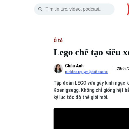
Thứ Sáu
THỜI SỰ
HÀ NỘI
THẾ GIỚI
07 Tháng 08, 2026
Hà Nội
Nhịp sống Hà Nộ
Tin tức
Ô tô
Lego chế tạo siêu x
Chính trị
Người Hà Nội
Quân s
Châu Anh
Xã hội
Khoảnh khắc Hà 
Hồ sơ
20/06/
minhhoa.nguyen@daihanoi.vn
An ninh trật tự
Ẩm thực
Người V
Tập đoàn LEGO vừa gây kinh ngạc kh
Koenigsegg. Không chỉ giống hệt bả
Công nghệ
kỷ lục tốc độ thế giới mới.
Skip Ad