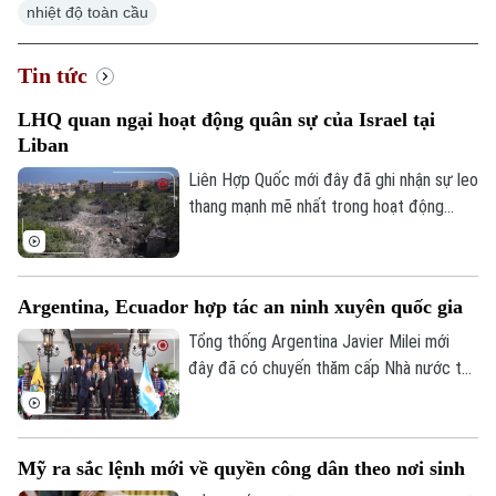
nhiệt độ toàn cầu
Tin tức
LHQ quan ngại hoạt động quân sự của Israel tại
Liban
Liên Hợp Quốc mới đây đã ghi nhận sự leo
thang mạnh mẽ nhất trong hoạt động
quân sự của Israel tại Liban kể từ cuối
tháng 6, với hàng loạt đạn pháo và các
cuộc không kích dữ dội được ghi nhận tại
Argentina, Ecuador hợp tác an ninh xuyên quốc gia
nhiều khu vực.
Tổng thống Argentina Javier Milei mới
đây đã có chuyến thăm cấp Nhà nước tới
Quito và có cuộc gặp với Tổng thống
Ecuador Daniel Noboa vào thứ Năm (ngày
6/8). Hai nhà lãnh đạo đã tiến hành ký kết
Mỹ ra sắc lệnh mới về quyền công dân theo nơi sinh
nhiều thỏa thuận quan trọng nhằm thắt