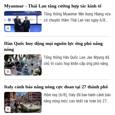
các hoạt động vận tải biển qua Eo biển
Myanmar - Thái Lan tăng cường hợp tác kinh tế
Golf
Hormuz bị gián đoạn.
Sao
Tổng thống Myanmar Min Aung Hlaing vừa
có chuyến thăm Thái Lan vào ngày 6/8.
Điện ảnh
Chuyến thăm này nằm trong chuỗi nỗ lực
của Bangkok nhằm thúc đẩy sự kết nối
Thời trang
trở lại giữa nước này với khối ASEAN.
Hàn Quốc huy động mọi nguồn lực ứng phó nắng
Âm nhạc
nóng
Tổng thống Hàn Quốc Lee Jae Myung đã
chủ trì cuộc họp khẩn cấp ứng phó nắng
nóng và chỉ đạo huy động toàn bộ nhân
lực, tài nguyên hiện có để đối phó. Đợt
nắng nóng gay gắt tại quốc gia này dự
Italy cảnh báo nắng nóng cực đoan tại 27 thành phố
báo đạt đỉnh tại thủ đô Seoul trong ngày
6/8, với nhiệt độ có thể lên tới 39 độ C.
Hôm nay (6/8), Italy đã ban hành cảnh báo
Thời tiết cực đoan này đến nay đã khiến
nắng nóng mức cao nhất tại toàn bộ 27
hơn 20 người tử vong.
thành phố lớn, khi nước này tiếp tục hứng
chịu đợt nắng nóng gay gắt thứ tư trong