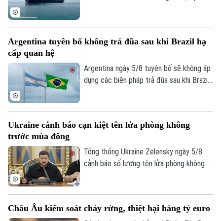
tuyến hàng hải mới qua eo biển Hormuz -
một trong những tuyến vận tải năng lượng
quan trọng nhất thế giới.
Argentina tuyên bố không trả đũa sau khi Brazil hạ
cấp quan hệ
Argentina ngày 5/8 tuyên bố sẽ không áp
dụng các biện pháp trả đũa sau khi Brazil
hạ cấp quan hệ song phương xuống cấp
Đại biện lâm thời. Buenos Aires cho rằng,
đây là quyết định đơn phương của Brasilia
Ukraine cảnh báo cạn kiệt tên lửa phòng không
và khẳng định không muốn làm gia tăng
trước mùa đông
căng thẳng giữa hai nước láng giềng.
Tổng thống Ukraine Zelensky ngày 5/8
cảnh báo số lượng tên lửa phòng không
mà các đồng minh cung cấp cho nước này
đã sụt giảm nghiêm trọng, chỉ bằng 1/3
so với năm ngoái. Tuyên bố được đưa ra
Châu Âu kiểm soát cháy rừng, thiệt hại hàng tỷ euro
vào thời điểm Nga đang gia tăng các