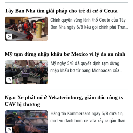
mùa hè năm nay.
Tây Ban Nha tìm giải pháp cho trẻ di cư ở Ceuta
Chính quyền vùng lãnh thổ Ceuta của Tây
Ban Nha ngày 6/8 kêu gọi chính phủ Trung
ương hỗ trợ di dời hơn 1.100 trẻ vị thành
niên di cư không có người đi kèm vào đất
liền. Động thái này diễn ra sau khi làn sóng
Mỹ tạm dừng nhập khẩu bơ Mexico vì lý do an ninh
72.000 người di cư đổ bộ trong một tuần
qua đã khiến các trung tâm tiếp nhận tại
Mỹ ngày 5/8 đã quyết định tạm dừng
đây rơi vào trạng thái quá tải nghiêm
nhập khẩu bơ từ bang Michoacan của
trọng.
Mexico sau khi các nhân viên kiểm tra của
Bộ Nông nghiệp Mỹ (USDA) tại địa
phương này phải ngừng làm việc do các
Nga: Xe phát nổ ở Yekaterinburg, giám đốc công ty
nguy cơ mất an ninh.
UAV bị thương
Hãng tin Kommersant ngày 5/8 đưa tin,
một vụ đánh bom xe vừa xảy ra gần thành
phố Yekaterinburg, Nga, khiến một giám