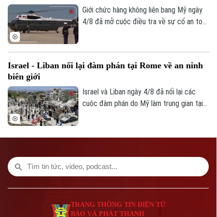
Giới chức hàng không liên bang Mỹ ngày
Giám đốc: VŨ MINH TUẤN
4/8 đã mở cuộc điều tra về sự cố an toàn
Phó Giám đốc: Nguyễn Kim Khiêm, Nguyễn Minh Đức, Nguyễn Thành Lợi
không lưu liên quan đến trực thăng
Marine One chở Tổng thống Donald
Trump.
Israel - Liban nối lại đàm phán tại Rome về an ninh
biên giới
Israel và Liban ngày 4/8 đã nối lại các
cuộc đàm phán do Mỹ làm trung gian tại
thủ đô Rome (Italy), nhằm thúc đẩy các
thỏa thuận an ninh dọc khu vực biên giới
và triển khai khuôn khổ thỏa thuận đạt
được tại Washington vào cuối tháng 6.
TRANG THÔNG TIN ĐIỆN TỬ
BÁO VÀ PHÁT THANH