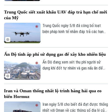
đốc nhà máy sản xuất máy bay không
người lái (UAV) bị thương nặng trong khi
Trung Quốc siết xuất khẩu UAV đáp trả hạn chế mới
tài xế thiệt mạng. Đây là vụ tấn công thứ
Theo dõi Hà Nội On
của Mỹ
hai nhằm vào các nhà sản xuất UAV của
Nga chỉ trong vòng một tuần qua.
Trung Quốc ngày 5/8 đã công bố loạt
biện pháp kinh tế nhằm đáp trả các hạn
chế mới của Mỹ, trong đó có việc siết
xuất khẩu thiết bị bay không người lái
(UAV) và đưa 6 thực thể của Mỹ vào danh
Ấn Độ tính áp phí sử dụng gas để xây kho nhiên liệu
sách trả đũa.
Ấn Độ đang xem xét thu phí người sử
dụng khí đốt tự nhiên và gas nấu ăn để
huy động nguồn vốn cho kế hoạch xây
dựng kho dự trữ nhiên liệu chiến lược trị
giá 42 tỷ USD.
Iran và Oman thống nhất lộ trình hàng hải qua eo
biển Hormuz
Iran ngày 5/8 cho biết đã đạt được thống
nhất với Oman về các thông số địa lý của