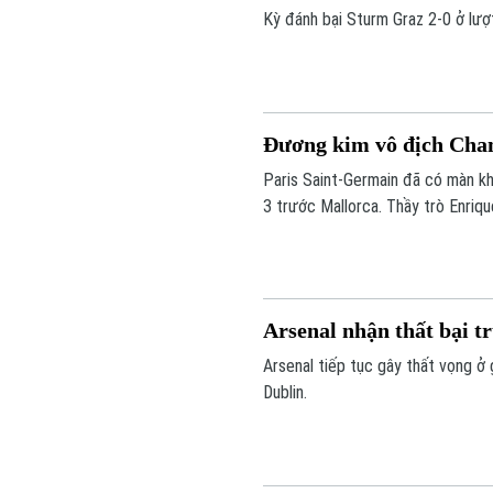
Kỳ đánh bại Sturm Graz 2-0 ở lượt
Kartal tiến một bước dài tới vòn
Đương kim vô địch Cham
Paris Saint-Germain đã có màn kh
3 trước Mallorca. Thầy trò Enriqu
bước vào trận tranh Siêu cúp châ
Arsenal nhận thất bại t
Arsenal tiếp tục gây thất vọng ở g
Dublin.