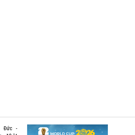
: Đức -