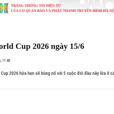
TRANG THÔNG TIN ĐIỆN TỬ
CỦA CƠ QUAN BÁO VÀ PHÁT THANH TRUYỀN HÌNH HÀ NỘ
KINH TẾ
NHÀ ĐẤT
TÀU VÀ XE
GIÁO DỤC
VĂN HÓA
SỨC KHỎ
i
Tin tức
Tin tức
Ô tô
Tin tức
Tin tức
Y tế
orld Cup 2026 ngày 15/6
ự
Cafe sáng
Đầu tư
Tàu
Tuyển sinh
Làng nghề
Dinh dư
Nội
Tài chính Ngân hàng
Căn hộ
Xe máy
Hướng nghiệp
Di tích
Tư vấn 
, 11:40
iệt 4 phương
Doanh nghiệp
Đất đai
Thị trường
 Cup 2026 hứa hẹn sẽ bùng nổ với 5 cuộc đối đầu nảy lửa ở cá
Kinh nghiệm
Đánh giá