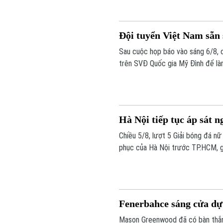
Đội tuyển Việt Nam sẵn
Sau cuộc họp báo vào sáng 6/8, c
trên SVĐ Quốc gia Mỹ Đình để làm
cao sau trận thắng tưng bừng trư
Hà Nội tiếp tục áp sát n
Chiều 5/8, lượt 5 Giải bóng đá n
phục của Hà Nội trước TP.HCM, g
Nam nhưng tạm xếp nhì do kém ch
bảng.
Fenerbahce sáng cửa d
Mason Greenwood đã có bàn thắn