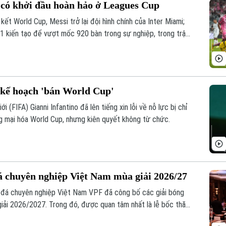
 có khởi đầu hoàn hảo ở Leagues Cup
ết World Cup, Messi trở lại đội hình chính của Inter Miami;
 1 kiến tạo để vượt mốc 920 bàn trong sự nghiệp, trong trận
 vào sáng nay.
ì kế hoạch 'bán World Cup'
i (FIFA) Gianni Infantino đã lên tiếng xin lỗi về nỗ lực bị chỉ
g mại hóa World Cup, nhưng kiên quyết không từ chức.
á chuyên nghiệp Việt Nam mùa giải 2026/27
 đá chuyên nghiệp Việt Nam VPF đã công bố các giải bóng
iải 2026/2027. Trong đó, được quan tâm nhất là lễ bốc thăm
 giải V.League 1 mùa giải năm nay.