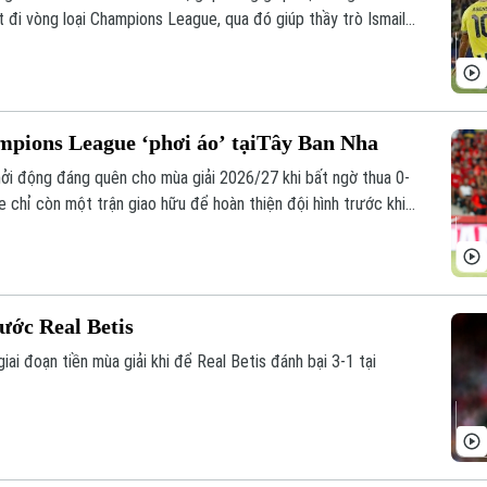
 đi vòng loại Champions League, qua đó giúp thầy trò Ismail
g play-off Champions League.
pions League ‘phơi áo’ tạiTây Ban Nha
ởi động đáng quên cho mùa giải 2026/27 khi bất ngờ thua 0-
e chỉ còn một trận giao hữu để hoàn thiện đội hình trước khi
u Âu gặp Aston Villa vào ngày 12/8.
rước Real Betis
iai đoạn tiền mùa giải khi để Real Betis đánh bại 3-1 tại