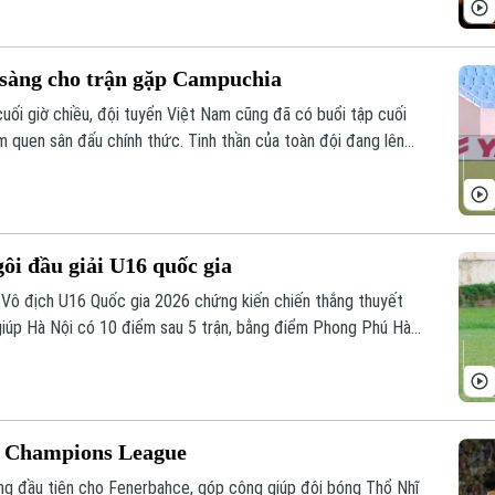
 sàng cho trận gặp Campuchia
uối giờ chiều, đội tuyển Việt Nam cũng đã có buổi tập cuối
 quen sân đấu chính thức. Tinh thần của toàn đội đang lên
ớc Indonesia ngay trên sân khách.
gôi đầu giải U16 quốc gia
ữ Vô địch U16 Quốc gia 2026 chứng kiến chiến thắng thuyết
iúp Hà Nội có 10 điểm sau 5 trận, bằng điểm Phong Phú Hà
ỉ số phụ, tiếp tục tạo nên cuộc đua hấp dẫn ở nhóm đầu
ự Champions League
g đầu tiên cho Fenerbahce, góp công giúp đội bóng Thổ Nhĩ