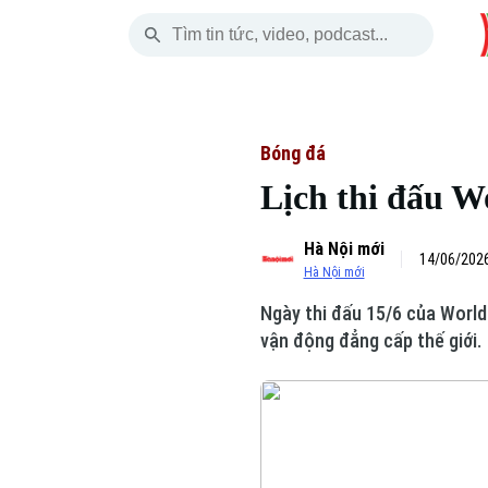
Thứ Sáu
THỜI SỰ
HÀ NỘI
THẾ GIỚI
07 Tháng 08, 2026
Hà Nội
Nhịp sống Hà Nộ
Tin tức
Bóng đá
Lịch thi đấu W
Chính trị
Người Hà Nội
Quân s
Hà Nội mới
Xã hội
Khoảnh khắc Hà 
Hồ sơ
14/06/2026
Hà Nội mới
An ninh trật tự
Ẩm thực
Người V
Ngày thi đấu 15/6 của World
vận động đẳng cấp thế giới.
Công nghệ