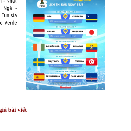
n - Nhật
n Ngà -
 Tunisia
pe Verde
iá bài viết