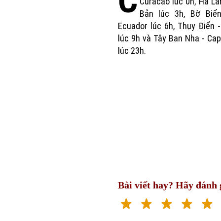
C
Curacao lúc 0h, Hà La
Bản lúc 3h, Bờ Biể
Ecuador lúc 6h, Thụy Điển -
lúc 9h và Tây Ban Nha - Ca
lúc 23h.
Bài viết hay? Hãy đánh g