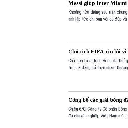
Messi giúp Inter Miami
Khoảng nửa tháng sau trận chung k
anh lập tức ghi bàn với cú đúp và
thắng San Luis (Mexico) tỷ số 4-2
Chủ tịch FIFA xin lỗi v
Chủ tịch Liên đoàn Bóng đá thế giớ
trích là đáng hổ thẹn nhằm thươn
Công bố các giải bóng đ
Chiều 6/8, Công ty Cổ phần Bóng
đá chuyên nghiệp Việt Nam mùa g
và xếp lịch thi đấu chính thức cho