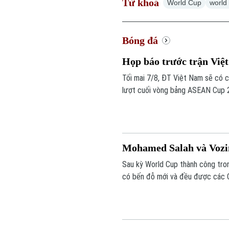
Từ khoá
World Cup
world
Bóng đá
Họp báo trước trận Việ
Tối mai 7/8, ĐT Việt Nam sẽ có 
lượt cuối vòng bảng ASEAN Cup 2
thông tin trước trận.
Mohamed Salah và Vozi
Sau kỳ World Cup thành công tro
có bến đỗ mới và đều được các 