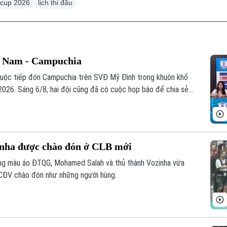
 cup 2026
lịch thi đấu
t Nam - Campuchia
cuộc tiếp đón Campuchia trên SVĐ Mỹ Đình trong khuôn khổ
026. Sáng 6/8, hai đội cũng đã có cuộc họp báo để chia sẻ
nha được chào đón ở CLB mới
ng màu áo ĐTQG, Mohamed Salah và thủ thành Vozinha vừa
CĐV chào đón như những người hùng.