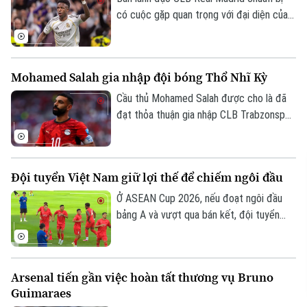
có cuộc gặp quan trọng với đại diện của
Vinicius, nhằm nối lại đàm phán gia hạn với
ngôi sao người Brazil.
Mohamed Salah gia nhập đội bóng Thổ Nhĩ Kỳ
Cầu thủ Mohamed Salah được cho là đã
đạt thỏa thuận gia nhập CLB Trabzonspor
theo dạng chuyển nhượng tự do sau khi
chia tay Liverpool vào cuối mùa giải
2025/26.
Đội tuyển Việt Nam giữ lợi thế để chiếm ngôi đầu
Ở ASEAN Cup 2026, nếu đoạt ngôi đầu
bảng A và vượt qua bán kết, đội tuyển
Việt Nam sẽ đá trận chung kết lượt về
trên sân nhà Mỹ Đình. Mục tiêu đầu tiên là
ngôi đầu đã ở rất gần thầy trò HLV Kim
Arsenal tiến gần việc hoàn tất thương vụ Bruno
Sang Sik, khi chúng ta có những lợi thế rõ
Guimaraes
ràng trước lượt trận cuối vòng bảng với