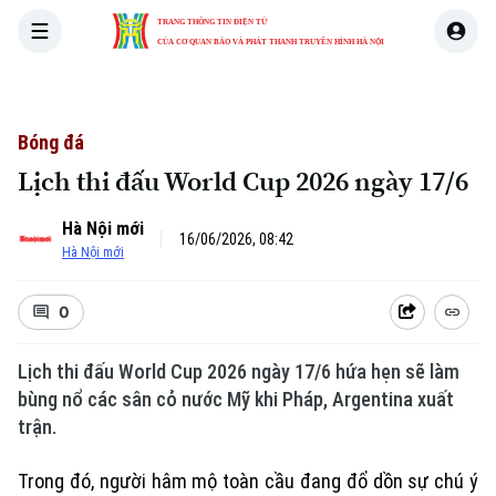
TRANG THÔNG TIN ĐIỆN TỬ
CỦA CƠ QUAN BÁO VÀ PHÁT THANH TRUYỀN HÌNH HÀ NỘI
THỜI SỰ
HÀ NỘI
THẾ GIỚI
KINH TẾ
NHÀ ĐẤT
Bóng đá
Lịch thi đấu World Cup 2026 ngày 17/6
Hà Nội mới
16/06/2026, 08:42
Hà Nội mới
0
Lịch thi đấu World Cup 2026 ngày 17/6 hứa hẹn sẽ làm
bùng nổ các sân cỏ nước Mỹ khi Pháp, Argentina xuất
trận.
Trong đó, người hâm mộ toàn cầu đang đổ dồn sự chú ý