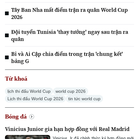
Chuyên mục
Tây Ban Nha mất điểm trận ra quân World Cup
2026
Thời sự
Đội tuyển Tunisia 'thay tướng' ngay sau trận ra
Hà Nội
Hà Nội
quân
Chính trị
Nhịp sống Hà Nội
Thế giới
Bỉ và Ai Cập chia điểm trong trận 'chung kết'
bảng G
Xã hội
Người Hà Nội
Tin tức
Kinh tế
An ninh trật tự
Từ khoá
Khoảnh khắc Hà Nội
Quân sự
Tin tức
Nhà đất
Công nghệ
lịch thi đấu World Cup
world cup 2026
Ẩm thực
Hồ sơ
Lịch thi đấu World Cup 2026
tin tức world cup
Cafe sáng
Tin tức
Tàu và Xe
Người Việt 4 phương
Tài chính Ngân hàng
Bóng đá
Đầu tư
Ô tô
Giáo dục
Vinicius Junior gia hạn hợp đồng với Real Madrid
Doanh nghiệp
Căn hộ
Tàu
Vinicius Jr đã chính thức ký hợp đồng mới
Tin tức