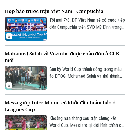
ngày 6/8, HLV Kim Sang Sik đã tiết lộ sẽ
Họp báo trước trận Việt Nam - Campuchia
có những sự điều chỉnh một số vị trí
trong đội hình đội tuyển Việt Nam, nhưng
Tối mai 7/8, ĐT Việt Nam sẽ có cuộc tiếp
vẫn hướng tới chiến thắng trước
đón Campuchia trên SVĐ Mỹ Đình trong
Campuchia.
khuôn khổ lượt cuối vòng bảng ASEAN
Cup 2026. Sáng 6/8, hai đội cũng đã có
cuộc họp báo để chia sẻ thông tin trước
Mohamed Salah và Vozinha được chào đón ở CLB
trận.
mới
Sau kỳ World Cup thành công trong màu
áo ĐTQG, Mohamed Salah và thủ thành
Vozinha vừa có bến đỗ mới và đều được
các CĐV chào đón như những người hùng.
Messi giúp Inter Miami có khởi đầu hoàn hảo ở
Leagues Cup
Khoảng nửa tháng sau trận chung kết
World Cup, Messi trở lại đội hình chính của