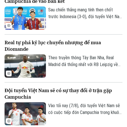
Campuchia để vào bán kết
Sau chiến thắng mang tính then chốt
trước Indonesia (3-0), đội tuyển Việt Nam
đặt một chân vào bán kết ASEAN Cup
2026. Thầy trò HLV Kim Sang Sik chỉ cần
một trận hòa là đi tiếp, nhưng họ muốn
Real tự phá kỷ lục chuyển nhượng để mua
làm nhiều hơn thế trước Campuchia, quyết
Diomande
thắng đẹp đối thủ đã sớm bị loại để giành
ngôi nhất bảng.
Theo truyền thông Tây Ban Nha, Real
Madrid đã thống nhất với RB Leipzig về
phí chuyển nhượng. Trong đó có 144,5
triệu USD trả trước và 11,5 triệu USD phụ
phí, trở thành bản hợp đồng kỷ lục của
Đội tuyển Việt Nam sẽ có sự thay đổi ở trận gặp
CLB.
Campuchia
Vào tối nay (7/8), đội tuyển Việt Nam sẽ
có cuộc tiếp đón Campuchia trong khuôn
Theo dõi Hà Nội On
khổ lượt trận cuối cùng vòng bảng ASEAN
Cup 2026. Ở buổi họp báo trước trận vào