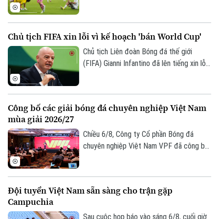
Inter Miami; anh lập tức ghi bàn với cú
đúp và 1 kiến tạo để vượt mốc 920 bàn
trong sự nghiệp, trong trận thắng San
Chủ tịch FIFA xin lỗi vì kế hoạch 'bán World Cup'
Luis (Mexico) tỷ số 4-2 vào sáng nay.
Chủ tịch Liên đoàn Bóng đá thế giới
(FIFA) Gianni Infantino đã lên tiếng xin lỗi
về nỗ lực bị chỉ trích là đáng hổ thẹn
nhằm thương mại hóa World Cup, nhưng
kiên quyết không từ chức.
Liên hệ đường dây nóng (bấm để gọi)
Công bố các giải bóng đá chuyên nghiệp Việt Nam
Tòa soạn
Tòa soạn
mùa giải 2026/27
Chiều 6/8, Công ty Cổ phần Bóng đá
0865.116.699 (hotline)
0865.116.699
chuyên nghiệp Việt Nam VPF đã công bố
các giải bóng đá chuyên nghiệp Việt Nam
mùa giải 2026/2027. Trong đó, được quan
tâm nhất là lễ bốc thăm và xếp lịch thi
Đội tuyển Việt Nam sẵn sàng cho trận gặp
đấu chính thức cho giải V.League 1 mùa
Campuchia
giải năm nay.
Sau cuộc họp báo vào sáng 6/8, cuối giờ