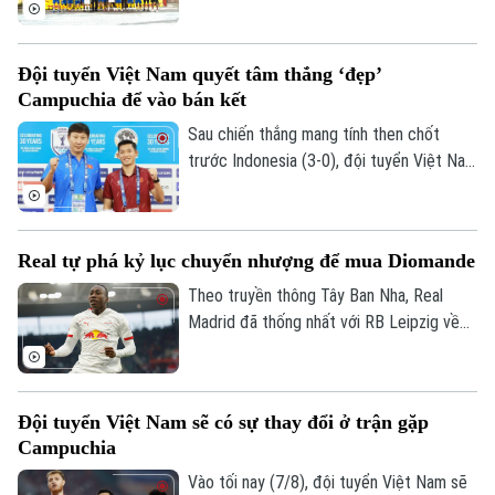
khóa XVI, Đại học Bách khoa Hà Nội và
Tập đoàn T&T Group đã diễn ra trong
không khí sôi nổi, đoàn kết và thắm tình
Đội tuyển Việt Nam quyết tâm thắng ‘đẹp’
hữu nghị.
Campuchia để vào bán kết
Sau chiến thắng mang tính then chốt
trước Indonesia (3-0), đội tuyển Việt Nam
đặt một chân vào bán kết ASEAN Cup
2026. Thầy trò HLV Kim Sang Sik chỉ cần
một trận hòa là đi tiếp, nhưng họ muốn
Real tự phá kỷ lục chuyển nhượng để mua Diomande
làm nhiều hơn thế trước Campuchia, quyết
thắng đẹp đối thủ đã sớm bị loại để giành
Theo truyền thông Tây Ban Nha, Real
ngôi nhất bảng.
Madrid đã thống nhất với RB Leipzig về
phí chuyển nhượng. Trong đó có 144,5
triệu USD trả trước và 11,5 triệu USD phụ
phí, trở thành bản hợp đồng kỷ lục của
Đội tuyển Việt Nam sẽ có sự thay đổi ở trận gặp
CLB.
Campuchia
Vào tối nay (7/8), đội tuyển Việt Nam sẽ