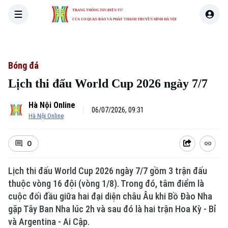
TRANG THÔNG TIN ĐIỆN TỬ
CỦA CƠ QUAN BÁO VÀ PHÁT THANH TRUYỀN HÌNH HÀ NỘI
THỜI SỰ
HÀ NỘI
THẾ GIỚI
KINH TẾ
NHÀ ĐẤT
Bóng đá
Lịch thi đấu World Cup 2026 ngày 7/7
Hà Nội Online
06/07/2026, 09:31
Hà Nội Online
0
Lịch thi đấu World Cup 2026 ngày 7/7 gồm 3 trận đấu
thuộc vòng 16 đội (vòng 1/8). Trong đó, tâm điểm là
cuộc đối đầu giữa hai đại diện châu Âu khi Bồ Đào Nha
gặp Tây Ban Nha lúc 2h và sau đó là hai trận Hoa Kỳ - Bỉ
và Argentina - Ai Cập.