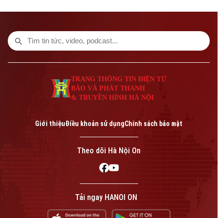
đàm phán gia hạn với tiền đạo người Brazil
lại rơi vào bế tắc vì vấn đề lương thưởng.
TRANG THÔNG TIN ĐIỆN TỬ
BÁO VÀ PHÁT THANH
& TRUYỀN HÌNH HÀ NỘI
Giới thiệu
Điều khoản sử dụng
Chính sách bảo mật
Theo dõi Hà Nội On
Tải ngay HANOI ON