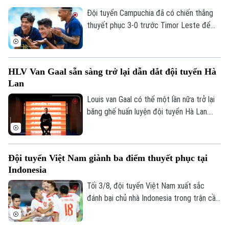
với ông, trong khi UEFA và CONCACAF
cũng công khai mất niềm tin vào ban lãnh
Đội tuyển Campuchia đã có chiến thắng
đạo FIFA.
thuyết phục 3-0 trước Timor Leste để
tạo đà tâm lý thuận lợi trước chuyến làm
khách trên sân Mỹ Đình.
HLV Van Gaal sẵn sàng trở lại dẫn dắt đội tuyển Hà
Lan
Louis van Gaal có thể một lần nữa trở lại
băng ghế huấn luyện đội tuyển Hà Lan.
Theo các nguồn tin thân cận với chiến
lược gia 74 tuổi, ông sẵn sàng bước vào
quá trình đàm phán nếu nhận được lời mời
Đội tuyển Việt Nam giành ba điểm thuyết phục tại
chính thức.
Indonesia
Tối 3/8, đội tuyển Việt Nam xuất sắc
đánh bại chủ nhà Indonesia trong trận cầu
tâm điểm. Kết quả "phải thắng" này giúp
đoàn quân của HLV Kim Sang-sik chính