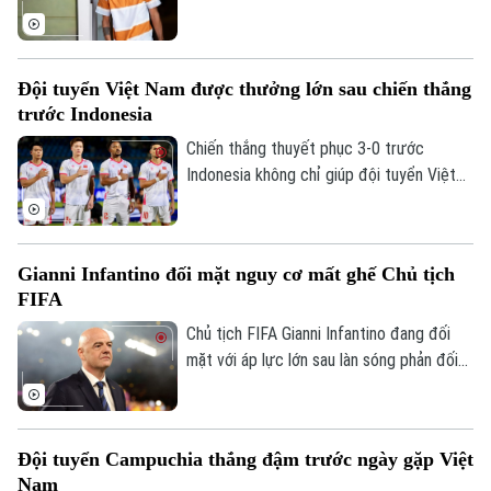
bốn trụ cột gồm Bruno Fernandes, Diogo
Dalot, Matheus Cunha và Noussair
Mazraoui sau kỳ World Cup 2026.
Đội tuyển Việt Nam được thưởng lớn sau chiến thắng
trước Indonesia
Chiến thắng thuyết phục 3-0 trước
Indonesia không chỉ giúp đội tuyển Việt
Nam mở rộng cơ hội giành vé vào bán kết
ASEAN Cup 2026, mà còn mang về khoản
thưởng khích lệ tinh thần đầy giá trị.
Gianni Infantino đối mặt nguy cơ mất ghế Chủ tịch
FIFA
Chủ tịch FIFA Gianni Infantino đang đối
mặt với áp lực lớn sau làn sóng phản đối
liên quan đến kế hoạch bán 20% cổ phần
một đơn vị quản lý các giải đấu của FIFA
cho nhà đầu tư tư nhân. Nhiều liên đoàn
Đội tuyển Campuchia thắng đậm trước ngày gặp Việt
bóng đá châu Âu đã rút lại sự ủng hộ đối
Nam