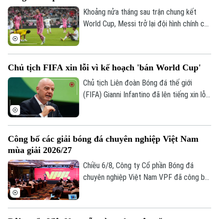
Khoảng nửa tháng sau trận chung kết
World Cup, Messi trở lại đội hình chính của
Inter Miami; anh lập tức ghi bàn với cú
đúp và 1 kiến tạo để vượt mốc 920 bàn
trong sự nghiệp, trong trận thắng San
Chủ tịch FIFA xin lỗi vì kế hoạch 'bán World Cup'
Luis (Mexico) tỷ số 4-2 vào sáng nay.
Chủ tịch Liên đoàn Bóng đá thế giới
(FIFA) Gianni Infantino đã lên tiếng xin lỗi
về nỗ lực bị chỉ trích là đáng hổ thẹn
nhằm thương mại hóa World Cup, nhưng
kiên quyết không từ chức.
Công bố các giải bóng đá chuyên nghiệp Việt Nam
mùa giải 2026/27
Chiều 6/8, Công ty Cổ phần Bóng đá
chuyên nghiệp Việt Nam VPF đã công bố
các giải bóng đá chuyên nghiệp Việt Nam
mùa giải 2026/2027. Trong đó, được quan
tâm nhất là lễ bốc thăm và xếp lịch thi