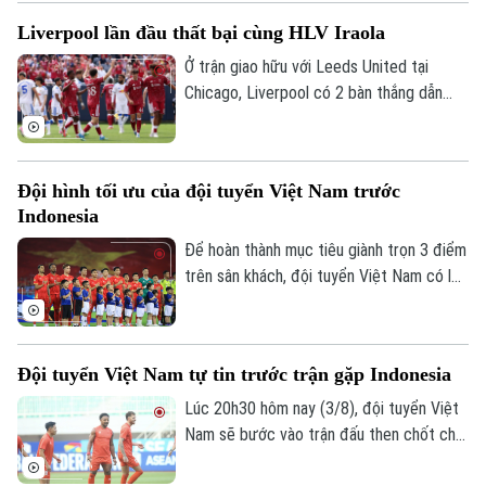
thức mở toang cánh cửa tiến vào bán kết.
Liverpool lần đầu thất bại cùng HLV Iraola
Ở trận giao hữu với Leeds United tại
Chicago, Liverpool có 2 bàn thắng dẫn
trước trong hiệp 1 nhưng tới hiệp 2,
Leeds vùng lên và có màn ngược dòng ấn
tượng với 4 bàn thắng. Liverpool chấp
Đội hình tối ưu của đội tuyển Việt Nam trước
nhận thất bại đầu tiên dưới triều đại của
Indonesia
HLV Iraola.
Để hoàn thành mục tiêu giành trọn 3 điểm
trên sân khách, đội tuyển Việt Nam có lẽ
sẽ thay đổi về nhân sự, chiến thuật và
cách tiếp cận trận đấu. Sự thay đổi có
thể bắt đầu ở tuyến giữa, khi Lê Phạm
Đội tuyển Việt Nam tự tin trước trận gặp Indonesia
Thành Long vào sân đóng vai trò mỏ neo
phía sau Hoàng Đức và Tài Lộc.
Lúc 20h30 hôm nay (3/8), đội tuyển Việt
Nam sẽ bước vào trận đấu then chốt cho
mục tiêu bảo vệ ngôi vô địch ASEAN Cup.