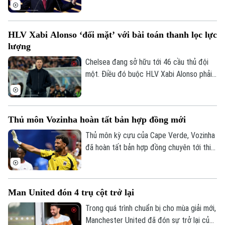
hộ Gianni Infantino tái đắc cử Chủ tịch
FIFA, khiến cuộc khủng hoảng quyền lực
tại cơ quan bóng đá thế giới tiếp tục leo
HLV Xabi Alonso ‘đối mặt’ với bài toán thanh lọc lực
thang.
lượng
Chelsea đang sở hữu tới 46 cầu thủ đội
một. Điều đó buộc HLV Xabi Alonso phải
sớm thanh lọc lực lượng trước mùa giải
mới.
Thủ môn Vozinha hoàn tất bản hợp đồng mới
Thủ môn kỳ cựu của Cape Verde, Vozinha
đã hoàn tất bản hợp đồng chuyên tới thi
đấu cho CLB Chile - Colo Colo sáu tháng,
kèm theo khả năng gia hạn thêm một năm.
Theo dõi Hà Nội On
Man United đón 4 trụ cột trở lại
Trong quá trình chuẩn bị cho mùa giải mới,
Manchester United đã đón sự trở lại của