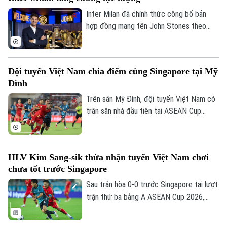
với cả Singapore và Indonesia. Thầy trò
huấn luyện viên Kim Sang Sik thêm phần
Inter Milan đã chính thức công bố bản
bất lợi trước chuyến hành quân đến
hợp đồng mang tên John Stones theo
Indonesia thi đấu sau đây hai ngày.
dạng chuyển nhượng tự do sau khi trung
vệ người Anh hết hạn hợp đồng với Man
City. Với kinh nghiệm dày dạn tại Premier
Đội tuyển Việt Nam chia điểm cùng Singapore tại Mỹ
League và đấu trường châu Âu, trung vệ
Đình
người Anh hứa hẹn sẽ trở thành nhân tố
quan trọng trong tham vọng cạnh tranh
Trên sân Mỹ Đình, đội tuyển Việt Nam có
các danh hiệu của đội bóng áo sọc xanh -
trận sân nhà đầu tiên tại ASEAN Cup
đen ở mùa giải mới.
2026 nhưng bị Singapore cầm hòa không
bàn thắng, do đó, thầy trò HLV Kim Sang
Sik chỉ có 4 điểm sau 2 trận đấu, tạm xếp
HLV Kim Sang-sik thừa nhận tuyển Việt Nam chơi
thứ 3 tại bảng A, và gặp nhiều khó khăn
chưa tốt trước Singapore
trước chuyến làm khách của Indonesia
ngày 3/8.
Sau trận hòa 0-0 trước Singapore tại lượt
trận thứ ba bảng A ASEAN Cup 2026,
HLV Kim Sang-sik đã thẳng thắn chỉ ra
những hạn chế trong lối chơi của tuyển