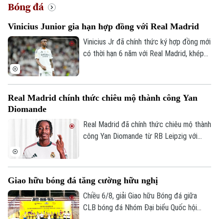
Bóng đá
Vinicius Junior gia hạn hợp đồng với Real Madrid
Vinicius Jr đã chính thức ký hợp đồng mới
Xu hướng
có thời hạn 6 năm với Real Madrid, khép
lại những đồn đoán về khả năng chuyển
đến Arsenal.
Real Madrid chính thức chiêu mộ thành công Yan
Diomande
Real Madrid đã chính thức chiêu mộ thành
công Yan Diomande từ RB Leipzig với
mức giá kỷ lục. Tổng giá trị thương vụ lên
tới 140 triệu euro, bao gồm 125 triệu
euro phí chuyển nhượng cố định và 15
Giao hữu bóng đá tăng cường hữu nghị
triệu euro phụ phí tùy theo thành tích.
Chiều 6/8, giải Giao hữu Bóng đá giữa
CLB bóng đá Nhóm Đại biểu Quốc hội