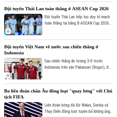
Đội tuyển Thái Lan toàn thắng ở ASEAN Cup 2026
Đội tuyển Thái Lan tiếp tục duy trì mạch
toàn thắng tại bảng B ASEAN Cup 2026
khi vượt qua Philippines trong trận đấu
diễn ra tối 4/8.
Đội tuyển Việt Nam về nước sau chiến thắng ở
Indonesia
Sau chiến thắng ấn tượng 3-0 trước
Indonesia trên sân Pakansari (Bogor), đội
tuyển Việt Nam đã trở về Hà Nội để
chuẩn bị cho lượt trận cuối bảng A
ASEAN Cup 2026 gặp Campuchia.
Ba liên đoàn châu Âu đồng loạt "quay lưng" với Chủ
tịch FIFA
Liên đoàn bóng đá Xứ Wales, Serbia và
Thụy Điển đồng loạt tuyên bố không ủng