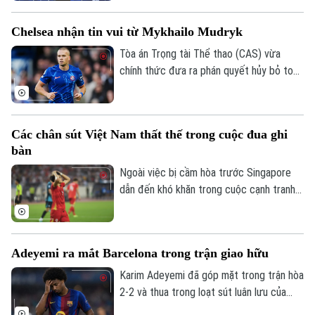
Bóng đá châu Á (AFC) chính thức đứng
về phía UEFA và CONCACAF để phản đối
Chelsea nhận tin vui từ Mykhailo Mudryk
kế hoạch FIFA Forward Enterprise của
FIFA, đồng thời cảnh báo nguy cơ gây
Tòa án Trọng tài Thể thao (CAS) vừa
chia rẽ bóng đá thế giới và ảnh hưởng tới
chính thức đưa ra phán quyết hủy bỏ toàn
World Cup.
bộ án cấm thi đấu 4 năm vì doping đối với
Mykhailo Mudryk. Quyết định đảo ngược
này đã xóa sạch án phạt, mở ra cơ hội cho
Các chân sút Việt Nam thất thế trong cuộc đua ghi
ngôi sao chạy cánh tái xuất sân cỏ sau
bàn
quãng thời gian dài phải ngồi ngoài lề.
Ngoài việc bị cầm hòa trước Singapore
dẫn đến khó khăn trong cuộc cạnh tranh
tại bảng A, đội tuyển Việt Nam còn thất
thế trong cuộc cạnh tranh ghi bàn. Việc
các chân sút của HLV Kim Sang Sik tịt
Adeyemi ra mắt Barcelona trong trận giao hữu
ngòi ở trận hòa tại Mỹ Đình cũng làm thay
đổi cục diện cuộc đua cá nhân.
Karim Adeyemi đã góp mặt trong trận hòa
2-2 và thua trong loạt sút luân lưu của
Barcelona trước Birmingham City ở