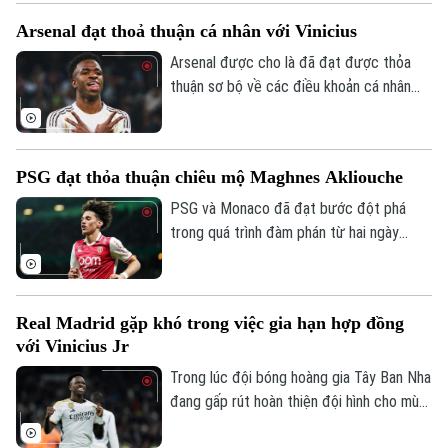
Việt Nam. Chiến lược gia người Hàn Quốc
Arsenal đạt thoả thuận cá nhân với Vinicius
thừa nhận đội nhà vận hành khâu pressing
chưa hiệu quả, đồng thời lý giải nguyên
Arsenal được cho là đã đạt được thỏa
nhân rút Đình Bắc rời sân ngay từ sớm.
thuận sơ bộ về các điều khoản cá nhân
với Vinicius. Nếu Arsenal trao cho Vinicius
100% quyền khai thác bản quyền hình ảnh,
đó sẽ là một ưu đãi cực kỳ hấp dẫn.
PSG đạt thỏa thuận chiêu mộ Maghnes Akliouche
PSG và Monaco đã đạt bước đột phá
trong quá trình đàm phán từ hai ngày
trước với mức phí chuyển nhượng 50
triệu euro trong thương vụ Maghnes
Akliouche.
Real Madrid gặp khó trong việc gia hạn hợp đồng
với Vinicius Jr
Trong lúc đội bóng hoàng gia Tây Ban Nha
đang gấp rút hoàn thiện đội hình cho mùa
giải mới dưới thời Jose Mourinho, cuộc