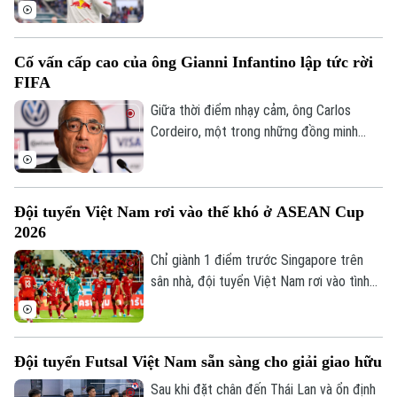
thương vụ Yan Diomande. Nếu hoàn tất
việc gia nhập Real Madrid, cầu thủ người
Bờ Biển Ngà sẽ trở thành bản hợp đồng
Cố vấn cấp cao của ông Gianni Infantino lập tức rời
đắt giá nhất lịch sử đội chủ sân Bernabeu,
FIFA
với mức giá không dưới 130 triệu euro.
Giữa thời điểm nhạy cảm, ông Carlos
Cordeiro, một trong những đồng minh
thân cận của chủ tịch Gianni Infantino, bất
ngờ tuyên bố rời FIFA.
Đội tuyển Việt Nam rơi vào thế khó ở ASEAN Cup
2026
Chỉ giành 1 điểm trước Singapore trên
sân nhà, đội tuyển Việt Nam rơi vào tình
thế khó khăn ở vòng bảng ASEAN Cup
2026, bởi nếu không thể có được chiến
thắng trên sân Pakansari trước Indonesia,
Đội tuyển Futsal Việt Nam sẵn sàng cho giải giao hữu
Quang Hải và đồng đội sẽ mất quyền tự
quyết trước lượt trận cuối với Campuchia.
Sau khi đặt chân đến Thái Lan và ổn định