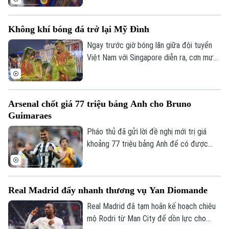
chuyến du đấu tiền mùa giải vào đêm
31/7.
Không khí bóng đá trở lại Mỹ Đình
Ngay trước giờ bóng lăn giữa đội tuyển
Việt Nam với Singapore diễn ra, cơn mưa
lớn khiến nhiều người lo ngại bầu không khí
trên khán đài Mỹ Đình sẽ bị ảnh hưởng
nhưng thực tế lại hoàn toàn trái ngược.
Arsenal chốt giá 77 triệu bảng Anh cho Bruno
Trong màn mưa trắng xóa, dòng người vẫn
Guimaraes
đổ về sân vận động, mang theo cờ đỏ, áo
đấu và niềm tin dành cho đội tuyển Việt
Pháo thủ đã gửi lời đề nghị mới trị giá
Nam.
khoảng 77 triệu bảng Anh để có được
chữ ký của Bruno Guimaraes và được phía
Newcastle chấp thuận. Mức phí cuối cùng
có thể cán mốc 80 triệu bảng Anh tùy
Real Madrid đẩy nhanh thương vụ Yan Diomande
thuộc vào các điều khoản phụ phí.
Real Madrid đã tạm hoãn kế hoạch chiêu
mộ Rodri từ Man City để dồn lực cho