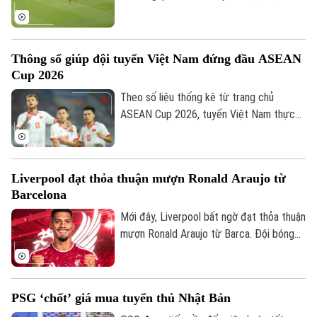
tuyển Indonesia dù có bàn dẫn trước
nhưng chung cuộc vẫn bị cầm chân. Kết
quả này là không đủ để giúp đội bóng xứ
Thông số giúp đội tuyển Việt Nam đứng đầu ASEAN
vạn đảo vào bán kết.
Cup 2026
Theo số liệu thống kê từ trang chủ
ASEAN Cup 2026, tuyển Việt Nam thực
hiện tổng cộng 2.202 đường chuyền sau 4
trận, trong đó có tới 1.944 đường chuyền
chính xác, đạt tỷ lệ thành công lên tới
Liverpool đạt thỏa thuận mượn Ronald Araujo từ
Chuyên mục
88% là những con số ấn tượng nhất từ khi
Barcelona
giải khởi tranh.
Thời sự
Mới đây, Liverpool bất ngờ đạt thỏa thuận
mượn Ronald Araujo từ Barca. Đội bóng
Hà Nội
nước Anh sẽ chịu toàn bộ tiền lương của
Hà Nội
trung vệ người Uruguay và được cài điều
Chính trị
khoản mua đứt nhưng không bắt buộc.
Nhịp sống Hà Nội
Thế giới
PSG ‘chốt’ giá mua tuyển thủ Nhật Bản
Xã hội