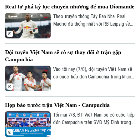
một trận hòa là đi tiếp, nhưng họ muốn
Real tự phá kỷ lục chuyển nhượng để mua Diomande
làm nhiều hơn thế trước Campuchia, quyết
thắng đẹp đối thủ đã sớm bị loại để giành
Theo truyền thông Tây Ban Nha, Real
ngôi nhất bảng.
Madrid đã thống nhất với RB Leipzig về
phí chuyển nhượng. Trong đó có 144,5
triệu USD trả trước và 11,5 triệu USD phụ
phí, trở thành bản hợp đồng kỷ lục của
Đội tuyển Việt Nam sẽ có sự thay đổi ở trận gặp
CLB.
Campuchia
Vào tối nay (7/8), đội tuyển Việt Nam sẽ
có cuộc tiếp đón Campuchia trong khuôn
khổ lượt trận cuối cùng vòng bảng ASEAN
Cup 2026. Ở buổi họp báo trước trận vào
ngày 6/8, HLV Kim Sang Sik đã tiết lộ sẽ
Họp báo trước trận Việt Nam - Campuchia
có những sự điều chỉnh một số vị trí
trong đội hình đội tuyển Việt Nam, nhưng
Tối mai 7/8, ĐT Việt Nam sẽ có cuộc tiếp
vẫn hướng tới chiến thắng trước
đón Campuchia trên SVĐ Mỹ Đình trong
Campuchia.
khuôn khổ lượt cuối vòng bảng ASEAN
Cup 2026. Sáng 6/8, hai đội cũng đã có