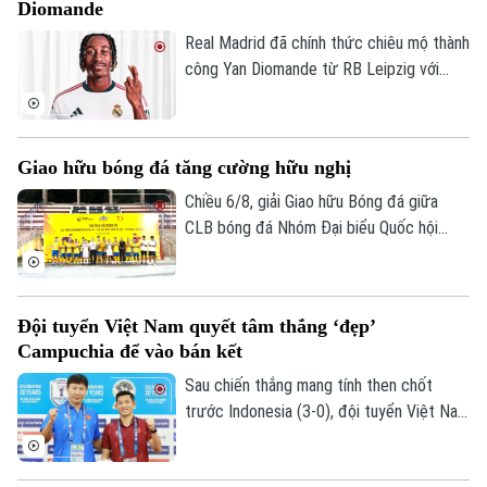
Tư vấn sức khỏe
Diomande
Quần vợt
Tin tức
Đã phát sóng
Real Madrid đã chính thức chiêu mộ thành
Golf
công Yan Diomande từ RB Leipzig với
Sao
mức giá kỷ lục. Tổng giá trị thương vụ lên
tới 140 triệu euro, bao gồm 125 triệu
Điện ảnh
euro phí chuyển nhượng cố định và 15
Giao hữu bóng đá tăng cường hữu nghị
triệu euro phụ phí tùy theo thành tích.
Thời trang
Chiều 6/8, giải Giao hữu Bóng đá giữa
CLB bóng đá Nhóm Đại biểu Quốc hội
Âm nhạc
khóa XVI, Đại học Bách khoa Hà Nội và
Tập đoàn T&T Group đã diễn ra trong
không khí sôi nổi, đoàn kết và thắm tình
Đội tuyển Việt Nam quyết tâm thắng ‘đẹp’
hữu nghị.
Campuchia để vào bán kết
Sau chiến thắng mang tính then chốt
trước Indonesia (3-0), đội tuyển Việt Nam
đặt một chân vào bán kết ASEAN Cup
2026. Thầy trò HLV Kim Sang Sik chỉ cần