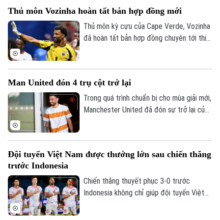
Thủ môn Vozinha hoàn tất bản hợp đồng mới
Thủ môn kỳ cựu của Cape Verde, Vozinha
đã hoàn tất bản hợp đồng chuyên tới thi
đấu cho CLB Chile - Colo Colo sáu tháng,
kèm theo khả năng gia hạn thêm một năm.
Man United đón 4 trụ cột trở lại
Trong quá trình chuẩn bị cho mùa giải mới,
Manchester United đã đón sự trở lại của
bốn trụ cột gồm Bruno Fernandes, Diogo
Dalot, Matheus Cunha và Noussair
Mazraoui sau kỳ World Cup 2026.
Đội tuyển Việt Nam được thưởng lớn sau chiến thắng
trước Indonesia
Chiến thắng thuyết phục 3-0 trước
Indonesia không chỉ giúp đội tuyển Việt
Bản quyền thuộc về Cơ quan Báo và Phát thanh Truyền hình Hà Nội Giấy
Nam mở rộng cơ hội giành vé vào bán kết
phép số: Số 63/GP-TTDT, cấp ngày 10/05/2023
ASEAN Cup 2026, mà còn mang về khoản