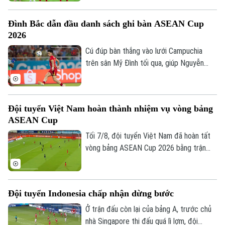
(VFF) đã thông báo kế hoạch bán vé trận
bán kết lượt về ASEAN Hyundai Cup 2026
Đình Bắc dẫn đầu danh sách ghi bàn ASEAN Cup
của đội tuyển Việt Nam trên sân Mỹ Đình.
2026
Ngay từ chiều 8/8, người hâm mộ đã có
thể mua vé.
Cú đúp bàn thắng vào lưới Campuchia
trên sân Mỹ Đình tối qua, giúp Nguyễn
Đình Bắc tạm thời độc chiếm vị trí số 1
trong danh sách ghi bàn ASEAN Cup
2026.
Đội tuyển Việt Nam hoàn thành nhiệm vụ vòng bảng
ASEAN Cup
Tối 7/8, đội tuyển Việt Nam đã hoàn tất
vòng bảng ASEAN Cup 2026 bằng trận
đấu tiếp đón Campuchia. Trong lần thứ 2
được thi đấu trên sân nhà từ đầu giải,
thầy trò huấn luyện viên Kim Sang Sik mới
Đội tuyển Indonesia chấp nhận dừng bước
có được niềm vui trọn vẹn ở Mỹ Đình.
Ở trận đấu còn lại của bảng A, trước chủ
nhà Singapore thi đấu quá lì lợm, đội