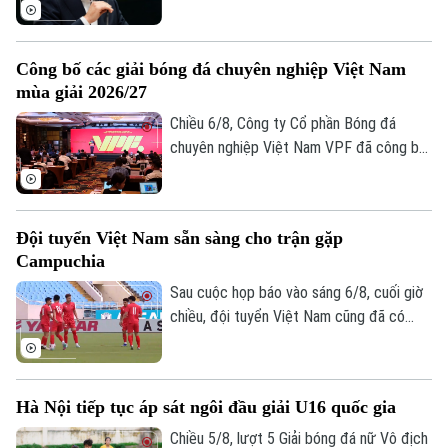
về nỗ lực bị chỉ trích là đáng hổ thẹn
nhằm thương mại hóa World Cup, nhưng
kiên quyết không từ chức.
Công bố các giải bóng đá chuyên nghiệp Việt Nam
mùa giải 2026/27
Theo dõi Hà Nội On
Chiều 6/8, Công ty Cổ phần Bóng đá
chuyên nghiệp Việt Nam VPF đã công bố
các giải bóng đá chuyên nghiệp Việt Nam
mùa giải 2026/2027. Trong đó, được quan
tâm nhất là lễ bốc thăm và xếp lịch thi
Đội tuyển Việt Nam sẵn sàng cho trận gặp
đấu chính thức cho giải V.League 1 mùa
Campuchia
giải năm nay.
Sau cuộc họp báo vào sáng 6/8, cuối giờ
chiều, đội tuyển Việt Nam cũng đã có
buổi tập cuối trên SVĐ Quốc gia Mỹ Đình
để làm quen sân đấu chính thức. Tinh thần
của toàn đội đang lên cao sau trận thắng
Hà Nội tiếp tục áp sát ngôi đầu giải U16 quốc gia
tưng bừng trước Indonesia ngay trên sân
khách.
Chiều 5/8, lượt 5 Giải bóng đá nữ Vô địch