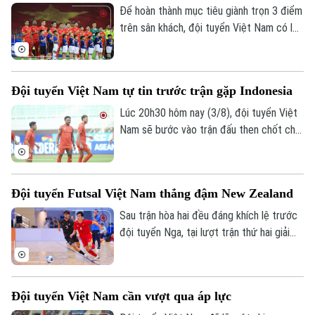
Để hoàn thành mục tiêu giành trọn 3 điểm
trên sân khách, đội tuyển Việt Nam có lẽ
sẽ thay đổi về nhân sự, chiến thuật và
cách tiếp cận trận đấu. Sự thay đổi có
thể bắt đầu ở tuyến giữa, khi Lê Phạm
Đội tuyển Việt Nam tự tin trước trận gặp Indonesia
Thành Long vào sân đóng vai trò mỏ neo
phía sau Hoàng Đức và Tài Lộc.
Lúc 20h30 hôm nay (3/8), đội tuyển Việt
Nam sẽ bước vào trận đấu then chốt cho
mục tiêu bảo vệ ngôi vô địch ASEAN Cup.
Trong buổi tập làm quen sân duy nhất
trước cuộc đối đầu Indonesia, thầy trò
Đội tuyển Futsal Việt Nam thắng đậm New Zealand
huấn luyện viên Kim Sang Sik cho thấy đã
gạt đi trận hòa đáng tiếc trước
Sau trận hòa hai đều đáng khích lệ trước
Singapore và duy trì tâm lý cực kỳ thoải
đội tuyển Nga, tại lượt trận thứ hai giải
mái trước thử thách lớn.
giao hữu Vô địch châu lục – Thái Lan
2026 diễn ra tối 2/8, đội tuyển Futsal
Việt Nam đã tận dụng tối đa cơ hội trước
Đội tuyển Việt Nam cần vượt qua áp lực
New Zealand, qua đó có được chiến