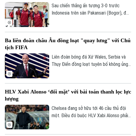
Sau chiến thắng ấn tượng 3-0 trước
Indonesia trên sân Pakansari (Bogor), đội
tuyển Việt Nam đã trở về Hà Nội để
chuẩn bị cho lượt trận cuối bảng A
ASEAN Cup 2026 gặp Campuchia.
Ba liên đoàn châu Âu đồng loạt "quay lưng" với Chủ
tịch FIFA
Liên đoàn bóng đá Xứ Wales, Serbia và
Thụy Điển đồng loạt tuyên bố không ủng
hộ Gianni Infantino tái đắc cử Chủ tịch
FIFA, khiến cuộc khủng hoảng quyền lực
tại cơ quan bóng đá thế giới tiếp tục leo
HLV Xabi Alonso ‘đối mặt’ với bài toán thanh lọc lực
thang.
lượng
Chelsea đang sở hữu tới 46 cầu thủ đội
một. Điều đó buộc HLV Xabi Alonso phải
sớm thanh lọc lực lượng trước mùa giải
mới.