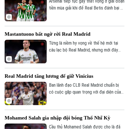
Villa vào ngày 12/8.
Arsenal tiếp tục gây thất vọng ở giai đoạn
tiền mùa giải khi để Real Betis đánh bại 3-
1 tại Dublin.
Mastantuono bất ngờ rời Real Madrid
Từng là niềm hy vọng về thế hệ mới tại
câu lạc bộ Real Madrid, nhưng mới đây
cầu thủ người Argentina Mastatuono đã
gây bất ngờ khi phải rời đội bóng Hoàng
gia Tây Ban Nha theo dạng cho mượn.
Real Madrid tăng lương để giữ Vinicius
Ban lãnh đạo CLB Real Madrid chuẩn bị
có cuộc gặp quan trọng với đại diện của
Vinicius, nhằm nối lại đàm phán gia hạn với
ngôi sao người Brazil.
Mohamed Salah gia nhập đội bóng Thổ Nhĩ Kỳ
Cầu thủ Mohamed Salah được cho là đã