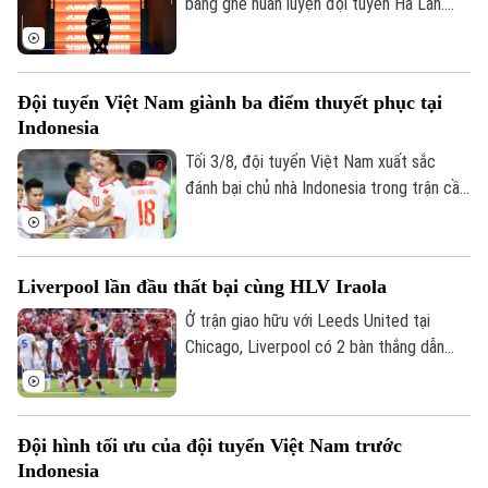
băng ghế huấn luyện đội tuyển Hà Lan.
Theo các nguồn tin thân cận với chiến
lược gia 74 tuổi, ông sẵn sàng bước vào
quá trình đàm phán nếu nhận được lời mời
Đội tuyển Việt Nam giành ba điểm thuyết phục tại
chính thức.
Indonesia
Tối 3/8, đội tuyển Việt Nam xuất sắc
đánh bại chủ nhà Indonesia trong trận cầu
tâm điểm. Kết quả "phải thắng" này giúp
đoàn quân của HLV Kim Sang-sik chính
thức mở toang cánh cửa tiến vào bán kết.
Liverpool lần đầu thất bại cùng HLV Iraola
Ở trận giao hữu với Leeds United tại
Chicago, Liverpool có 2 bàn thắng dẫn
trước trong hiệp 1 nhưng tới hiệp 2,
Leeds vùng lên và có màn ngược dòng ấn
tượng với 4 bàn thắng. Liverpool chấp
Đội hình tối ưu của đội tuyển Việt Nam trước
nhận thất bại đầu tiên dưới triều đại của
Indonesia
HLV Iraola.