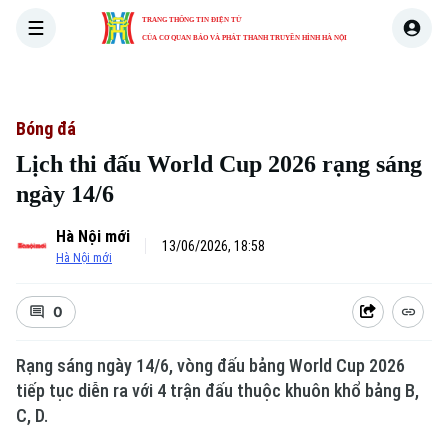
TRANG THÔNG TIN ĐIỆN TỬ
CỦA CƠ QUAN BÁO VÀ PHÁT THANH TRUYỀN HÌNH HÀ NỘI
THỜI SỰ
HÀ NỘI
THẾ GIỚI
KINH TẾ
NHÀ ĐẤT
Bóng đá
Lịch thi đấu World Cup 2026 rạng sáng
ngày 14/6
Hà Nội mới
13/06/2026, 18:58
Hà Nội mới
0
Rạng sáng ngày 14/6, vòng đấu bảng World Cup 2026
tiếp tục diễn ra với 4 trận đấu thuộc khuôn khổ bảng B,
C, D.