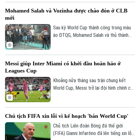
cuộc họp báo để chia sẻ thông tin trước
Mohamed Salah và Vozinha được chào đón ở CLB
trận.
mới
Sau kỳ World Cup thành công trong màu
áo ĐTQG, Mohamed Salah và thủ thành
Vozinha vừa có bến đỗ mới và đều được
các CĐV chào đón như những người hùng.
Messi giúp Inter Miami có khởi đầu hoàn hảo ở
Leagues Cup
Khoảng nửa tháng sau trận chung kết
World Cup, Messi trở lại đội hình chính của
Inter Miami; anh lập tức ghi bàn với cú
đúp và 1 kiến tạo để vượt mốc 920 bàn
trong sự nghiệp, trong trận thắng San
Chủ tịch FIFA xin lỗi vì kế hoạch 'bán World Cup'
Luis (Mexico) tỷ số 4-2 vào sáng nay.
Chủ tịch Liên đoàn Bóng đá thế giới
(FIFA) Gianni Infantino đã lên tiếng xin lỗi