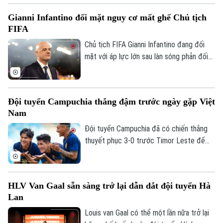
TRANG THÔNG TIN ĐIỆN TỬ
thưởng khích lệ tinh thần đầy giá trị.
Gianni Infantino đối mặt nguy cơ mất ghế Chủ tịch
CỦA CƠ QUAN BÁO VÀ PHÁT THANH TRUYỀN HÌNH HÀ NỘI
FIFA
Số 3-5 Huỳnh Thúc Kháng-Phường Láng-Hà Nội
Chủ tịch FIFA Gianni Infantino đang đối
mặt với áp lực lớn sau làn sóng phản đối
Giám đốc: VŨ MINH TUẤN
liên quan đến kế hoạch bán 20% cổ phần
Phó Giám đốc: Nguyễn Kim Khiêm, Nguyễn Minh Đức, Nguyễn Thành Lợi
một đơn vị quản lý các giải đấu của FIFA
cho nhà đầu tư tư nhân. Nhiều liên đoàn
Đội tuyển Campuchia thắng đậm trước ngày gặp Việt
bóng đá châu Âu đã rút lại sự ủng hộ đối
Nam
với ông, trong khi UEFA và CONCACAF
cũng công khai mất niềm tin vào ban lãnh
Đội tuyển Campuchia đã có chiến thắng
đạo FIFA.
thuyết phục 3-0 trước Timor Leste để
tạo đà tâm lý thuận lợi trước chuyến làm
khách trên sân Mỹ Đình.
HLV Van Gaal sẵn sàng trở lại dẫn dắt đội tuyển Hà
Lan
Louis van Gaal có thể một lần nữa trở lại