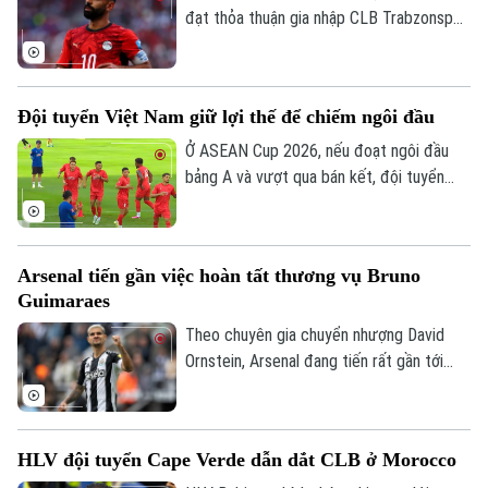
đạt thỏa thuận gia nhập CLB Trabzonspor
theo dạng chuyển nhượng tự do sau khi
chia tay Liverpool vào cuối mùa giải
2025/26.
Đội tuyển Việt Nam giữ lợi thế để chiếm ngôi đầu
Ở ASEAN Cup 2026, nếu đoạt ngôi đầu
bảng A và vượt qua bán kết, đội tuyển
Việt Nam sẽ đá trận chung kết lượt về
trên sân nhà Mỹ Đình. Mục tiêu đầu tiên là
ngôi đầu đã ở rất gần thầy trò HLV Kim
Arsenal tiến gần việc hoàn tất thương vụ Bruno
Liên hệ đường dây nóng (bấm để gọi)
Sang Sik, khi chúng ta có những lợi thế rõ
Guimaraes
Tòa soạn
Tòa soạn
ràng trước lượt trận cuối vòng bảng với
Campuchia sau đây 2 ngày.
Theo chuyên gia chuyển nhượng David
0865.116.699 (hotline)
0865.116.699
Ornstein, Arsenal đang tiến rất gần tới
việc chiêu mộ tiền vệ Bruno Guimaraes từ
Newcastle United khi hai CLB đã tiến sát
thỏa thuận toàn diện và ngôi sao người
HLV đội tuyển Cape Verde dẫn dắt CLB ở Morocco
Brazil chỉ còn chờ Newcastle cho phép