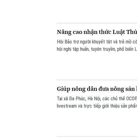
Nâng cao nhận thức Luật Thủ
Hội Bảo trợ người khuyết tật và trẻ mồ c
hội nghị tập huấn, tuyên truyền, phổ biến 
người khuyết tật trên địa bàn.
Giúp nông dân đưa nông sản 
Tại xã Đa Phúc, Hà Nội, các chủ thể OCOP
livestream và trực tiếp giới thiệu sản p
gần hơn với hoạt động sản xuất, kinh doan