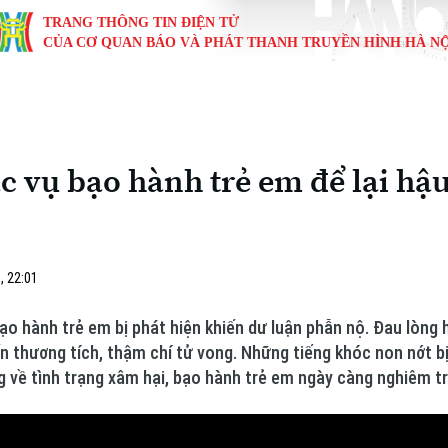
TRANG THÔNG TIN ĐIỆN TỬ
CỦA CƠ QUAN BÁO VÀ PHÁT THANH TRUYỀN HÌNH HÀ NỘ
KINH TẾ
NHÀ ĐẤT
TÀU VÀ XE
GIÁO DỤC
VĂN HÓA
SỨC KHỎ
i
Tin tức
Tin tức
Ô tô
Tin tức
Tin tức
Y tế
các vụ bạo hành trẻ em để lại h
ự
Cafe sáng
Đầu tư
Tàu
Tuyển sinh
Làng nghề
Dinh dư
Nội
Tài chính Ngân hàng
Căn hộ
Xe máy
Hướng nghiệp
Di tích
Tư vấn 
, 22:01
iệt 4 phương
Doanh nghiệp
Đất đai
Thị trường
 bạo hành trẻ em bị phát hiện khiến dư luận phẫn nộ. Đau lòng 
Kinh nghiệm
Đánh giá
n thương tích, thậm chí tử vong. Những tiếng khóc non nớt b
 về tình trạng xâm hại, bạo hành trẻ em ngày càng nghiêm t