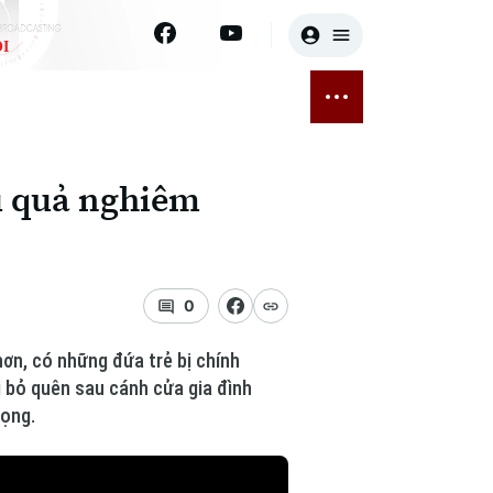
I
E
THỂ THAO
GIẢI TRÍ
ĐÃ PHÁT SÓNG
Bóng đá
Tin tức
ậu quả nghiêm
ỡng
Quần vợt
Sao
sức khỏe
Golf
Điện ảnh
0
Thời trang
hơn, có những đứa trẻ bị chính
Âm nhạc
ị bỏ quên sau cánh cửa gia đình
rọng.