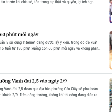
in trước khi chia sẻ, tôn trọng sự thật và quyền, lợi ích hợp
những nguyên tắc ấy trở thành thói quen trong đời sống số, đặc
g mạng xã hội nhiều nhất hiện nay?
i 60 phút mỗi ngày
ản lý sử dụng Internet đang được lấy ý kiến, trong đó đề xuất
i 16 tuổi từ 180 phút xuống còn 60 phút mỗi ngày và không phân
thời gian chỉ được phép là 60 phút.
ường Vành đai 2,5 vào ngày 2/9
g Vành đai 2,5 đoạn qua địa bàn phường Cầu Giấy sẽ phải hoàn
c khánh 2/9. Trên công trường, không khí thi công đang diễn ra
t lượng công trình cũng như tiến độ thành phố đã đề ra.