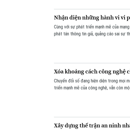
Nhận diện những hành vi vi 
Cùng với sự phát triển mạnh mẽ của mạng 
phát tán thông tin giả, quảng cáo sai sự 
biến phức tạp. Vậy đâu là ranh giới giữa q
Xóa khoảng cách công nghệ c
Chuyển đổi số đang hiện diện trong mọi mặ
triển mạnh mẽ của công nghệ, vẫn còn một
trong tiếp cận và sử dụng các nền tảng s
Xây dựng thế trận an ninh nh