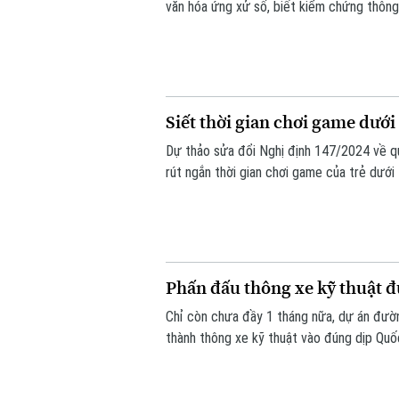
văn hóa ứng xử số, biết kiểm chứng thông t
pháp của người khác. Vậy làm thế nào để 
biệt đối với thế hệ trẻ - lực lượng sử dụn
Siết thời gian chơi game dướ
Dự thảo sửa đổi Nghị định 147/2024 về qu
rút ngắn thời gian chơi game của trẻ dướ
biệt chơi một game hay nhiều game, tổng 
Phấn đấu thông xe kỹ thuật đ
Chỉ còn chưa đầy 1 tháng nữa, dự án đườn
thành thông xe kỹ thuật vào đúng dịp Quố
vô cùng khẩn trương, đảm bảo yêu cầu chấ