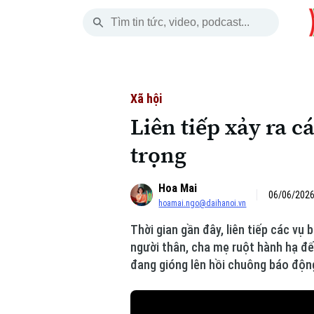
Chủ Nhật
THỜI SỰ
HÀ NỘI
THẾ GIỚI
09 Tháng 08, 2026
Hà Nội
Nhịp sống Hà Nộ
Tin tức
Xã hội
Liên tiếp xảy ra 
Chính trị
Người Hà Nội
Quân s
trọng
Xã hội
Khoảnh khắc Hà 
Hồ sơ
Hoa Mai
An ninh trật tự
Ẩm thực
06/06/2026
Người V
hoamai.ngo@daihanoi.vn
Thời gian gần đây, liên tiếp các vụ
Công nghệ
người thân, cha mẹ ruột hành hạ đế
đang gióng lên hồi chuông báo động