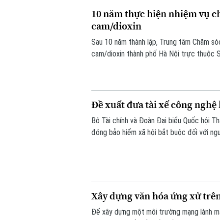
10 năm thực hiện nhiệm vụ c
cam/dioxin
Sau 10 năm thành lập, Trung tâm Chăm sóc
cam/dioxin thành phố Hà Nội trực thuộc 
và gia đình nạn nhân nhiễm chất độc da ca
Đề xuất đưa tài xế công ngh
Bộ Tài chính và Đoàn Đại biểu Quốc hội T
đóng bảo hiểm xã hội bắt buộc đối với ng
người giao hàng hay người bán hàng online
Xây dựng văn hóa ứng xử trê
Để xây dựng một môi trường mạng lành mạnh